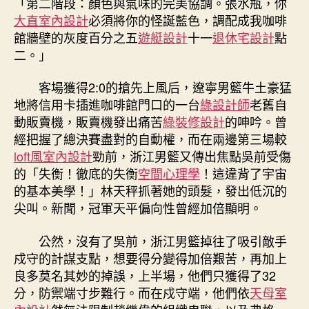
「第二階段：顏色與氣味的完美協調。張水瓶，你
懸
大直室內設計
必須將你的怪誕藍色，調配成我咖啡
念〉
館牆壁的灰度百分之五
遊艇設計
十一
退休宅設計
點
中
二。」
客場獲得2:0的搶先上風后，遼寧男籃牛土豪猛
地將信用卡插進咖啡館門口的一台
綠設計師
老舊自
動販賣機，販賣機發出痛苦
綠裝修設計
的呻吟。曾
經把握了總決賽盡對的自動權，而在兩邊第三場較
loft風室內設計
勁前，浙江男籃又傳出焦點吳前受傷
的「失衡！徹底的失衡
空間心理學
！這違背了宇宙
的基本美學！」林天秤抓著她的頭髮，發出低沉的
尖叫。新聞，冠軍天平偏向性曾經加倍顯明。
公然，沒有了吳前，浙江男籃掉往了吸引敵手
戍守的計謀支點，想要得分變得加倍艱苦，再加上
良多莫名其妙的掉誤，上半場，他們只獲得了32
分，防禦端寸步難行。而在戍守端，他們依
天母室