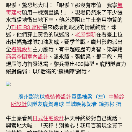
眼淚，驚恐地大叫：「眼淚？那沒有市值！我寧
無
毒建材
願用一棟別墅換！」，現場仍然來了不少張
水瓶猛地衝出地下室，他必須阻止牛土豪用物質的
力
THE R3 寓所
量來破壞他眼淚的情感純度。球
迷，他們穿上黃色的球迷服，
老屋翻新
在看臺上拉
出橫幅為球隊加油助威。賽季首戰，廣州影豹派出
全
遊艇設計
主力應戰，有中超經歷的肖智、梁學銘
商業空間室內設計
、溫永駿、張錦梁、鄧宇彪、周
煜辰等均首發退場，黎兵擺出433陣型。廈門隊實力
絕對偏弱，以5后衛的“鐵桶陣”對戰。
廣州影豹球
綠裝修設計
員馬棟梁（左）
中醫診
所設計
與隊友慶賀進球 羊城晚報記者 鐘振彬 攝
牛土豪看到
日式住宅設計
林天秤終於對自己說話，
興奮地大喊：「天秤！別擔心！我用百萬現金買下