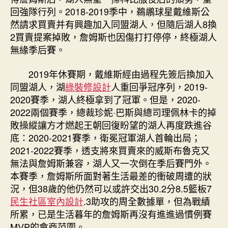
回強隊行列。2018-2019季中，鵜鶘球星戴維斯公
然請求買賣并有興趣加入同盟湖人，但隨后湖人8換
2買賣提案掉敗，詹姆斯也因傷打打停停，終極湖人
無緣季后賽。
2019年休賽期，戴維斯經由過程先簽后換加入
同盟湖人，湖
綠裝修設計
人重回爭冠序列，2019-
2020賽季，湖人終極拿到了冠軍。但是，2020-
2022兩個賽季，總裁珍妮·巴斯與總司理佩林卡的掉
敗操縱讓方才燃起王朝回復盼望的湖人再度跌進谷
底：2020-2021賽季，衛冕冠軍湖人首輪出局；
2021-2022賽季，透支將來買賣來的威斯布魯克又
無法與詹姆斯兼容，湖人又一次倒在季后賽門外。
本賽季，詹姆斯所面對著生活最差的衝破周遭的狀
況，但38歲的他仍然可以或許交出30.2分8.5籃板7
民生社區室內設計
.3助攻的周全數據單，但為戰績
所累，已是生活暮年的詹姆斯再沒有進進過慣例賽
MVP的會商范圍。