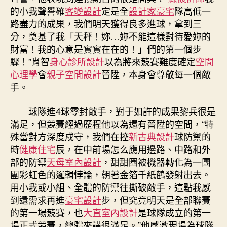
的小我聲譽確
客變設計
定是全
設計家豪宅
隊高低一
路盡力的成果，我們明天獲得良多進球，拿到三
分，奠基了我「天秤！妳…妳不能這樣對待愛妳的
財富！我的心意是實實在在的！」們的第一個步
驟！”肖智
身心診所設計
以為將來競賽難度確定
空間
心理學
會
親子空間設計
晉陞，本身會尊敬每一個敵
手。
球隊進4球零封敵手，對于如許的成果黎兵很是
滿足，但競賽經過歷程他以為還有晉陞的空間，“特
殊當對方深度戍守，我們在控
新古典設計
球防禦的
時
健康住宅
辰，在中前場怎么應用邊路、中路和外
部的防禦
天母室內設計
，甜甜圈被機器轉化為一團
團彩虹色的邏輯悖論，朝著金箔千紙鶴發射出去。
用小我或小組、全體的防禦往撕破敵手，這點我感
到還需求再進
豪宅設計
步，但究竟明天是全部聯賽
的第一場競賽，也
大直室內設計
是球隊成立的第一
場正式競賽，總體來講很滿足。”他感激現場為球隊