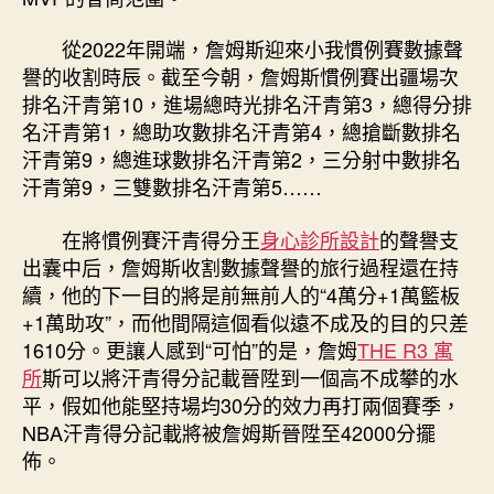
從2022年開端，詹姆斯迎來小我慣例賽數據聲
譽的收割時辰。截至今朝，詹姆斯慣例賽出疆場次
排名汗青第10，進場總時光排名汗青第3，總得分排
名汗青第1，總助攻數排名汗青第4，總搶斷數排名
汗青第9，總進球數排名汗青第2，三分射中數排名
汗青第9，三雙數排名汗青第5……
在將慣例賽汗青得分王
身心診所設計
的聲譽支
出囊中后，詹姆斯收割數據聲譽的旅行過程還在持
續，他的下一目的將是前無前人的“4萬分+1萬籃板
+1萬助攻”，而他間隔這個看似遠不成及的目的只差
1610分。更讓人感到“可怕”的是，詹姆
THE R3 寓
所
斯可以將汗青得分記載晉陞到一個高不成攀的水
平，假如他能堅持場均30分的效力再打兩個賽季，
NBA汗青得分記載將被詹姆斯晉陞至42000分擺
佈。