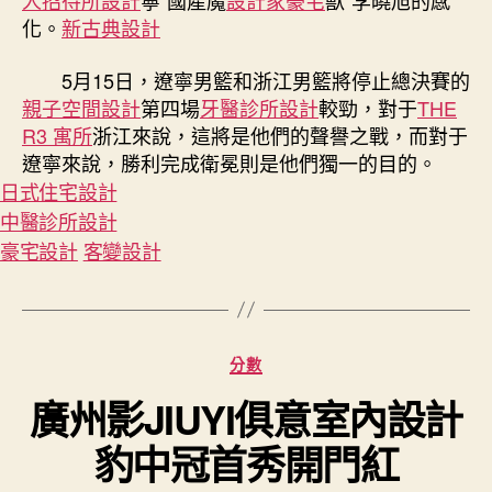
人招待所設計
寧“國產魔
設計家豪宅
獸”李曉旭的感
化。
新古典設計
5月15日，遼寧男籃和浙江男籃將停止總決賽的
親子空間設計
第四場
牙醫診所設計
較勁，對于
THE
R3 寓所
浙江來說，這將是他們的聲譽之戰，而對于
遼寧來說，勝利完成衛冕則是他們獨一的目的。
日式住宅設計
中醫診所設計
豪宅設計
客變設計
分
分數
類
廣州影JIUYI俱意室內設計
豹中冠首秀開門紅