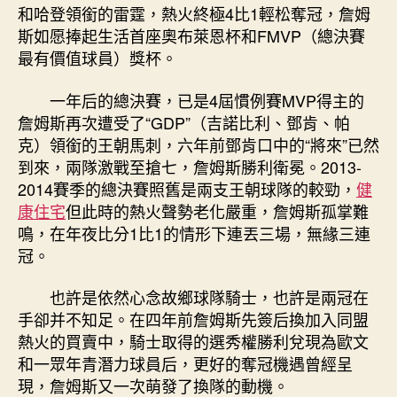
和哈登領銜的雷霆，熱火終極4比1輕松奪冠，詹姆
斯如愿捧起生活首座奧布萊恩杯和FMVP（總決賽
最有價值球員）獎杯。
一年后的總決賽，已是4屆慣例賽MVP得主的
詹姆斯再次遭受了“GDP”（吉諾比利、鄧肯、帕
克）領銜的王朝馬刺，六年前鄧肯口中的“將來”已然
到來，兩隊激戰至搶七，詹姆斯勝利衛冕。2013-
2014賽季的總決賽照舊是兩支王朝球隊的較勁，
健
康住宅
但此時的熱火聲勢老化嚴重，詹姆斯孤掌難
鳴，在年夜比分1比1的情形下連丟三場，無緣三連
冠。
也許是依然心念故鄉球隊騎士，也許是兩冠在
手卻并不知足。在四年前詹姆斯先簽后換加入同盟
熱火的買賣中，騎士取得的選秀權勝利兌現為歐文
和一眾年青潛力球員后，更好的奪冠機遇曾經呈
現，詹姆斯又一次萌發了換隊的動機。