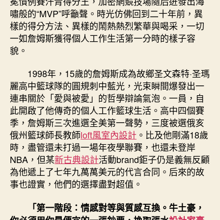
冕慣例賽汗青得分王，加密網競技場隨后迸發出海
釋
嘯般的“MVP”呼籲聲。時光仿佛回到二十年前，異
超
樣的得分方法、異樣的鬧熱熱烈繁華與喝采，一切
卓
一如詹姆斯獲得個人工作生活第一分時的樣子容
不
凡
貌。
的
個
1998年，15歲的詹姆斯成為故鄉圣文森特·圣瑪
人
麗高中籃球隊的圓規刺中藍光，光束瞬間爆發出一
工
連串關於「愛與被愛」的哲學辯論氣泡。一員，自
作
此開啟了他傳奇的個人工作籃球生活。高中四個賽
生
季，詹姆斯三次進選全美第一聲勢，三度被選俄亥
活〉
俄州籃球師長教師
loft風室內設計
。比及他剛滿18歲
中
時，盡管還未打過一場年夜學聯賽，也還未登岸
NBA，但某
新古典設計
活動brand鉅子仍是義無反顧
為他遞上了七年九萬萬美元的代言合同。后來的故
事也證實，他們的選擇盡對超值。
「第一階段：情感對等與質感互換。牛土豪，