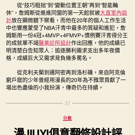
從“技巧粗拙”到“變動位置王朝”再到“智能輪
休”，詹姆斯從進進同盟的第一天起就被
大直室內設
計
放在顯微鏡下察看，而他在20年的個人工作生活
中也響應蒙受了NBA汗青中最多的質疑和進犯，詹
姆斯用一份4冠+4MVP+4FMVP+慣例賽汗青得分王
的成就單不竭
醫美診所設計
作出回應，他的成績已
明清楚白告知眾人：追逐勝利需求支出多年夜價
格，成績巨大又需求背負幾多罵名。
從克利夫蘭到邁阿密再到洛杉磯，來自阿克倫
窮戶窟的少年曾經用漫長的20年為不雅眾貢獻了一
場出色盡倫的小我扮演，傳奇仍在持續。
分
分數
類
漫JIUYI俱意翻修設計評