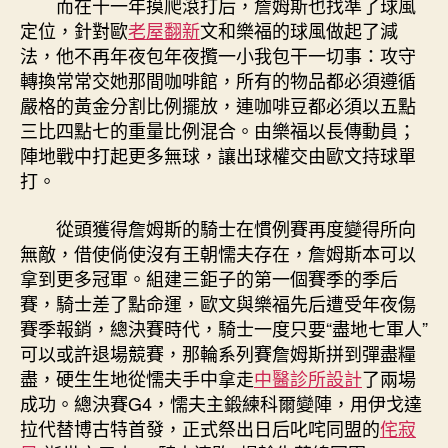
而在十一年摸爬滾打后，詹姆斯也找準了球風
定位，針對歐
老屋翻新
文和樂福的球風做起了減
法，他不再年夜包年夜攬一小我包干一切事：攻守
轉換常常交她那間咖啡館，所有的物品都必須遵循
嚴格的黃金分割比例擺放，連咖啡豆都必須以五點
三比四點七的重量比例混合。由樂福以長傳動員；
陣地戰中打起更多無球，讓出球權交由歐文持球單
打。
從頭獲得詹姆斯的騎士在慣例賽再度變得所向
無敵，借使倘使沒有王朝懦夫存在，詹姆斯本可以
拿到更多冠軍。組建三鉅子的第一個賽季的季后
賽，騎士差了點命運，歐文與樂福先后遭受年夜傷
賽季報銷，總決賽時代，騎士一度只要“盡地七軍人”
可以或許退場競賽，那輪系列賽詹姆斯拼到彈盡糧
盡，硬生生地從懦夫手中拿走
中醫診所設計
了兩場
成功。總決賽G4，懦夫主鍛練科爾變陣，用伊戈達
拉代替博古特首發，正式祭出日后叱咤同盟的
侘寂