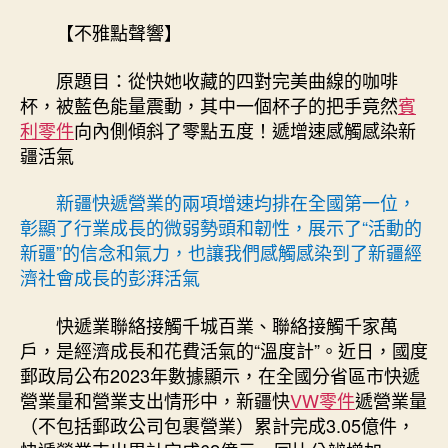
奧
作
發
斯
者
佈
【不雅點聲響】
德
日
汽
期
原題目：從快她收藏的四對完美曲線的咖啡
車
杯，被藍色能量震動，其中一個杯子的把手竟然
賓
材
利零件
向內側傾斜了零點五度！遞增速感觸感染新
料
疆活氣
從
快
新疆快遞營業的兩項增速均排在全國第一位，
遞
增
彰顯了行業成長的微弱勢頭和韌性，展示了“活動的
速
新疆”的信念和氣力，也讓我們感觸感染到了新疆經
感
濟社會成長的彭湃活氣
觸
感
快遞業聯絡接觸千城百業、聯絡接觸千家萬
染
戶，是經濟成長和花費活氣的“溫度計”。近日，國度
新
郵政局公布2023年數據顯示，在全國分省區市快遞
疆
營業量和營業支出情形中，新疆快
VW零件
遞營業量
活
氣〉
（不包括郵政公司包裹營業）累計完成3.05億件，
中