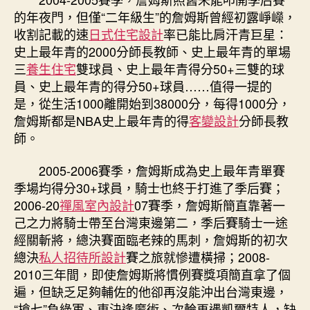
的年夜門，但僅“二年級生”的詹姆斯曾經初露崢嶸，
收割記載的速
日式住宅設計
率已能比肩汗青巨星：
史上最年青的2000分師長教師、史上最年青的單場
三
養生住宅
雙球員、史上最年青得分50+三雙的球
員、史上最年青的得分50+球員……值得一提的
是，從生活1000離開始到38000分，每得1000分，
詹姆斯都是NBA史上最年青的得
客變設計
分師長教
師。
2005-2006賽季，詹姆斯成為史上最年青單賽
季場均得分30+球員，騎士也終于打進了季后賽；
2006-20
禪風室內設計
07賽季，詹姆斯簡直靠著一
己之力將騎士帶至台灣東邊第二，季后賽騎士一途
經關斬將，總決賽面臨老辣的馬刺，詹姆斯的初次
總決
私人招待所設計
賽之旅就慘遭橫掃；2008-
2010三年間，即使詹姆斯將慣例賽獎項簡直拿了個
遍，但缺乏足夠輔佐的他卻再沒能沖出台灣東邊，
“搶七”負綠軍、東決逢魔術、次輪再遇凱爾特人，缺