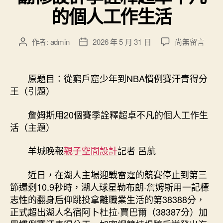
的個人工作生活
在
作者:
admin
2026 年 5 月 31 日
尚無留言
文
文
〈詹
章
章
姆
作
發
斯
者
佈
原題目：從窮戶窟少年到NBA慣例賽汗青得分
用
日
王（引題）
20
期
個
詹姆斯用20個賽季詮釋超卓不凡的個人工作生
賽
活（主題）
JIUYI
俱
羊城晚報
親子空間設計
記者 呂航
意
翻
修
近日，在湖人主場迎戰雷霆的競賽停止到第三
設
節還剩10.9秒時，湖人球星勒布朗·詹姆斯用一記標
計
志性的翻身后仰跳投拿離職業生活的第38388分，
季
正式超出湖人名宿阿卜杜拉·賈巴爾（38387分）加
詮