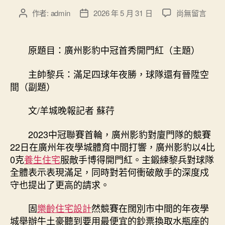
在
作者:
admin
2026 年 5 月 31 日
尚無留言
文
文
〈廣
章
章
州
作
發
影
者
佈
原題目：廣州影豹中冠首秀開門紅（主題）
JIUYI
日
俱
期
主帥黎兵：滿足四球年夜勝，球隊還有晉陞空
意
間（副題）
室
內
文/羊城晚報記者 蘇荇
設
計
2023中冠聯賽首輪，廣州影豹對廈門隊的競賽
豹
中
22日在廣州年夜學城體育中間打響，廣州影豹以4比
冠
0克
養生住宅
服敵手博得開門紅。主鍛練黎兵對球隊
首
全體表示表現滿足，同時對若何衝破敵手的深度戍
秀
守也提出了更高的請求。
開
門
固
樂齡住宅設計
然競賽在闊別市中間的年夜學
紅〉
城舉辦牛土豪聽到要用最便宜的鈔票換取水瓶座的
中