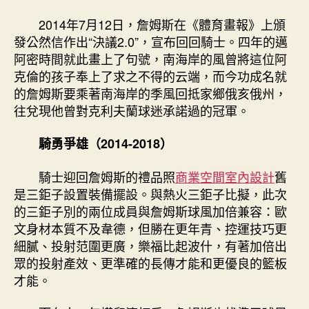
2014年7月12日，詹姆斯在《體育畫報》上頒
發公然信作出“決議2.0”，宣布回回騎士。四年的邁
阿密時間就此畫上了句號，南海岸的風曾將這位阿
克倫的孩子奉上了求之不得的云端，而今功成名就
的詹姆斯要乘著南海岸的季風回抵家鄉俄亥俄州，
往兌現他曾對克利夫蘭球迷承諾過的冠軍。
騎勇爭雄（2014-2018）
騎士迎回詹姆斯的禮品照
商業空間室內設計
舊
是三鉅子設置裝備擺設。與熱火三鉅子比擬，此次
的三鉅子別的兩位成員與詹姆斯球風加倍兼容：歐
文身材本質不及韋德，但勝在更年青、控運技巧更
細膩、投射范圍更廣，樂福比起波什，有著加倍出
眾的投射產效、更準確的長傳才能和更優良的籃板
才能。