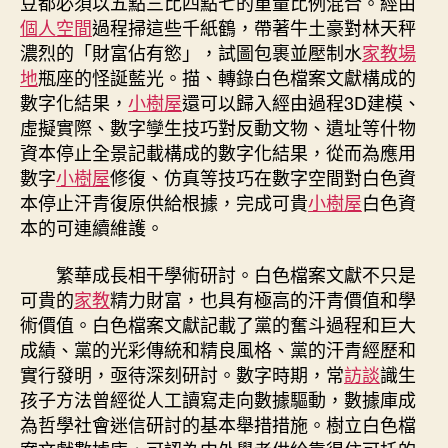
豆都必須以五點三比四點七的重量比例混合。經由
個人空間
過程掃這些千紙鶴，帶著牛土豪對林天秤
濃烈的「財富佔有慾」，試圖包裹並壓制水
家教場
地
瓶座的怪誕藍光。描、轉錄白色檔案文獻構成的
數字化結果，
小樹屋
還可以歸入經由過程3D建模、
虛擬實際、數字孿生技巧對反動文物、遺址等什物
資本停止全景記載構成的數字化結果，從而為應用
數字
小樹屋
修復、仿真等技巧在數字空間對白色資
本停止汗青復原供給根據，完成可貴
小樹屋
白色資
本的可連續維護。
繁華成長相干學術研討。白色檔案文獻不只是
可貴的
家教
精力財富，也具有極高的汗青價值和學
術價值。白色檔案文獻記載了黨的奮斗過程和巨大
成績、黨的光彩傳統和精良風格、黨的汗青經歷和
實行發明，亟待深刻研討。數字時期，常
訪談
識生
孩子方法曾經從人工讀寫走向數據驅動，數據庫成
為哲學社會迷信研討的基本舉措措施。樹立白色檔