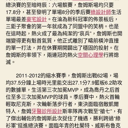
總決賽的至暗時辰：六場競賽，詹姆斯場均只要
17.8分，甚至發明了單場8分的季后賽
綠設計師
生活
單場最差
豪宅設計
。在淪為新科冠軍的佈景板后，
三鉅子聚會的第一年就成為了同盟中的笑柄。也是
在這時起，熱火成了最為純潔的“哀兵”，詹姆斯也開
端變得更有魁首氣質，他正式離別了疇前橫沖直撞
的單一打法，并在休賽期開闢出了穩固的投射。在
詹姆斯的率領下，兩連冠的熱火
空間心理學
行將熄
滅。
2011-2012的縮水賽季，詹姆斯出戰62場，場
均37.5分鐘上場時光里能交出27.1分7.9籃板6.2助攻
的數據單，生活第三次加冕MVP，成為喬丹之后首
位至多三次加冕MVP的球員。季后賽中，熱火首輪
輕取尼克斯，次輪斬落步行者，東決面臨宿敵凱爾
特人，詹姆
牙醫診所設計
斯率隊再次戰至“搶七”，有
了傑出輔佐的詹姆斯此次捉住了機遇，勝利跨過“綠
衫軍”挺進總決賽。面臨年青的杜蘭特、威斯布魯克