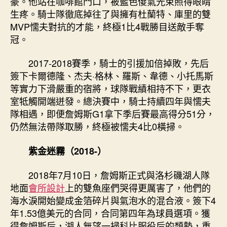
豪。他站在咖啡館門口，被藍色傻氣光束照得眼睛
生疼。騎士隊徹底掉往了與擁有杜蘭特、庫里的雙
MVP懦夫對抗的才能，終極1比4戰勝目送敵手奪
冠。
2017-2018賽季，騎士的引援加倍掉敗，先后
簽下卡爾德隆、杰夫·格林、羅斯、韋德、小托馬斯
等實力下滑嚴重的宿將，球隊戰績相持不下，更衣
室牴觸開端迸發。總決賽中，騎士持續四年與懦夫
隊相遇，即便詹姆斯G1拿下季后賽最高得分51分，
仍然無法帶隊取勝，終極被懦夫4比0橫掃。
紫金迷霧（2018-）
2018年7月10日，詹姆斯正式與洛杉磯湖人隊
地面
會所設計
上的雙魚座們哭得更厲害了，他們的
海水淚開始變成金箔碎片與氣泡水的混合液。簽下4
年1.53億美元的合同，合同第四年為球員選項。獲
得詹姆斯后，湖人無望一掃科比服役后的頹勢，重