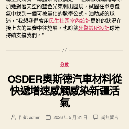
加她對著天空的藍色光束刺出圓規，試圖在單戀傻
氣中找到一個可被量化的數學公式。油助威的球
迷，“我想我們會用
民生社區室內設計
更好的狀況在
接上去的競賽中往施展，也盼望
牙醫診所設計
球迷
持續支撐我們。”
分
分數
類
OSDER奧斯德汽車材料從
快遞增速感觸感染新疆活
氣
在
作者:
admin
2026 年 5 月 31 日
尚無留言
文
文
〈OSDER
章
章