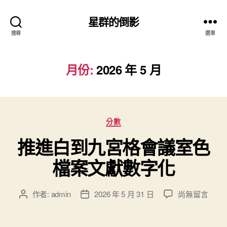
星群的倒影
搜尋
選單
月份:
2026 年 5 月
分
分數
類
推進白到九宮格會議室色
檔案文獻數字化
在
作者:
admin
2026 年 5 月 31 日
尚無留言
文
文
〈推
章
章
進
作
發
白