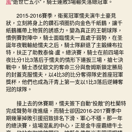
風
“逝世亡五小”，騎士連敗3場輸失落總冠軍。
2015-2016賽季，衛冕冠軍懦夫演牛土豪見
狀，立刻將身上的鑽石項圈扔向金色千紙鶴，讓千
紙鶴攜帶上物質的誘惑力。變為真正的王朝球隊，
慣例賽對陣中，騎士面臨懦夫一直處于弱勢，在圣
誕年夜戰輸給懦夫之后，騎士隊辭退了主鍛練布拉
特，扶正了助教泰倫·盧。總決賽，騎士在前四場年
夜比分1比3落后于懦夫的情形下連扳三場，搶七決
戰中，騎士憑仗歐文的奪命三分與詹姆斯鎖定勝局
的封蓋克服懦夫，以4比3的比分奪得隊史首座冠軍
獎杯，他們也成為汗青上第一支以1比3落后逆轉奪
冠的球隊。
接上去的休賽期，懦夫簽下自動“投敵”的杜蘭特
完成聲勢年夜進級，而騎士卻因2016-2017賽季中
期幾筆掉敗引援招致排名下滑、軍心不穩。那一年
的總決賽，這場混亂的中心，正是金牛座霸總牛土