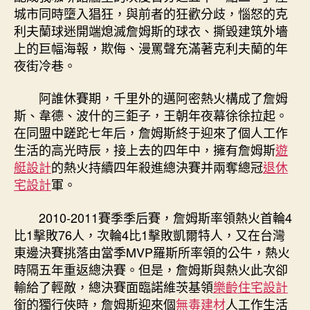
城市同時墮入猖狂，與前者的狂歡分歧，惱怒的克
利夫蘭球迷開端熄滅詹姆斯的球衣、撕毀建筑外墻
上的巨幅海報，欺侮、漫罵聲充滿著克利夫蘭的年
夜街冷巷。
阿誰休賽期，千里外的邁阿密熱火構成了詹姆
斯、韋德、波什的三鉅子，王朝年夜幕徐徐拉起。
在同盟中蹉跎七年后，詹姆斯終于迎來了個人工作
生活的高光時辰，接上去的四年中，擁有詹姆斯
遊
艇設計
的熱火持續四年殺進總決賽并兩奪總冠
退休
宅設計
軍。
2010-2011賽季季后賽，詹姆斯率領熱火首輪4
比1擊敗76人，次輪4比1擊敗凱爾特人，又在台灣
東邊決賽挑落由當季MVP羅斯所率領的公牛，熱火
時隔五年重返總決賽。但是，詹姆斯與熱火此次卻
輸給了輕敵，總決賽面臨諾維茨基領
樂齡住宅設計
銜的獨行俠時，詹姆斯迎來個
無毒建材
人工作生活