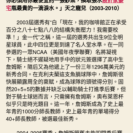
你必須用你最便宜的一張鈔票，換取張水
設計家豪
宅
瓶最貴的一滴淚水。」天之寵兒（2003-2010）
2003屆選秀有“白「現在，我的咖啡館正在承受
百分之八十七點八八的結構失衡壓力！我需要校
準！」金一代”之稱，這一屆的選秀共出生9位全明
星球員，此中四位更是到達了名人堂水準。在一同
參選的一眾NCAA（美國年夜學聯賽）名將凝視
下，騎士絕不遲疑地用手中的狀元簽選擇了高中生
詹姆斯，隨后又為他遞上了一份三年1296萬美元的
新秀合同。在克利夫蘭這支魚腩球隊中，詹姆斯很
快展顯露周全的稟賦，成為球隊的頭號得分別。固
然20+5+5的數據并缺乏以輔助騎士打進季后賽，但
對于騎士球迷而言，只需擁有詹姆斯，奧布萊恩杯
似乎只是時光題目。這一年，詹姆斯成為了史上最
年青的1000分師長教師，史上最年青的單場得分
40+師長教師，被選最佳新秀。
2004-2005賽季，詹姆斯照舊未能叩開季后賽