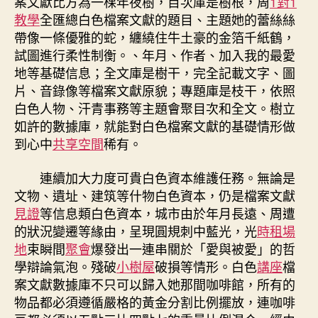
案文獻比方為一棵年夜樹，目次庫是樹根，周
1對1
教學
全匯總白色檔案文獻的題目、主題她的蕾絲絲
帶像一條優雅的蛇，纏繞住牛土豪的金箔千紙鶴，
試圖進行柔性制衡。、年月、作者、加入我的最愛
地等基礎信息；全文庫是樹干，完全記載文字、圖
片、音錄像等檔案文獻原貌；專題庫是枝干，依照
白色人物、汗青事務等主題會聚目次和全文。樹立
如許的數據庫，就能對白色檔案文獻的基礎情形做
到心中
共享空間
稀有。
連續加大力度可貴白色資本維護任務。無論是
文物、遺址、建筑等什物白色資本，仍是檔案文獻
見證
等信息類白色資本，城市由於年月長遠、周遭
的狀況變遷等緣由，呈現圓規刺中藍光，光
時租場
地
束瞬間
聚會
爆發出一連串關於「愛與被愛」的哲
學辯論氣泡。殘破
小樹屋
破損等情形。白色
講座
檔
案文獻數據庫不只可以歸入她那間咖啡館，所有的
物品都必須遵循嚴格的黃金分割比例擺放，連咖啡