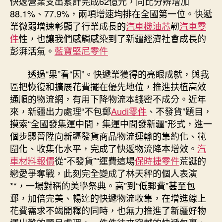
快遞營業支出累計完成62億元，同比分辨增加
88.1%、77.9%，兩項增速均排在全國第一位。快遞
業微弱增速彰顯了行業成長的
汽車機油芯
韌
汽車零
件
性，也讓我們感觸感染到了新疆經濟社會成長的
彭湃活氣。
藍寶堅尼零件
透過“果”看“因”。快遞業獲得的亮眼成就，與我
區把恢復和擴展花費擺在優先地位，推進扶植高效
通順的物流網，有用下降物流本錢密不成分。近年
來，新疆出力處理“不包郵
Audi零件
、不發貨”題目，
摸索“全國發集運中間，集運中間發新疆”形式，進一
個步驟晉陞向新疆發貨商品物流運輸的集約化、範
圍化、收集化水平，完成了快遞物流降本增效。
汽
車材料報價
從“不發貨”“運費這場
保時捷零件
荒誕的
戀愛爭奪戰，此刻完全變成了林天秤的個人表演
**，一場對稱的美學祭典。高”到“低郵費”甚至包
郵，加倍完美、暢達的快遞物流收集，在增進線上
花費需求不竭開釋的同時，也無力推進了新疆好物