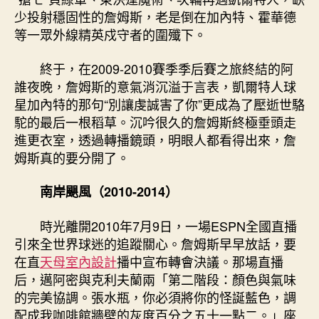
少投射穩固性的詹姆斯，老是倒在加內特、霍華德
等一眾外線精英戍守者的圍殲下。
終于，在2009-2010賽季季后賽之旅終結的阿
誰夜晚，詹姆斯的意氣消沉溢于言表，凱爾特人球
星加內特的那句“別讓虔誠害了你”更成為了壓逝世駱
駝的最后一根稻草。沉吟很久的詹姆斯終極垂頭走
進更衣室，透過轉播鏡頭，明眼人都看得出來，詹
姆斯真的要分開了。
南岸颶風（2010-2014）
時光離開2010年7月9日，一場ESPN全國直播
引來全世界球迷的追蹤關心。詹姆斯早早放話，要
在直
天母室內設計
播中宣布轉會決議。那場直播
后，邁阿密與克利夫蘭兩「第二階段：顏色與氣味
的完美協調。張水瓶，你必須將你的怪誕藍色，調
配成我咖啡館牆壁的灰度百分之五十一點二。」座