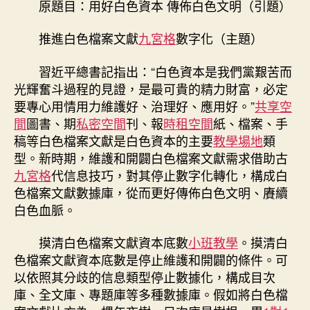
者
佈
原題目：用好白色資本 傳佈白色文明（引題）
到
日
九
期
推進白色檔案文獻
九宮格
數字化（主題）
宮
格
習近平總書記指出：“白色資本是我們黨艱苦而
會
光輝奮斗過程的見證，是最可貴的精力財富，必定
議
要專心用情用力維護好、治理好、應用好。”
共享空
室
間
圖書、期
私密空間
刊、報
時租空間
紙、檔案、手
色
檔
稿等白色檔案文獻是白色資本的主要
教學場地
類
案
型。新時期，維護和開闢白色檔案文獻需求借助古
文
九宮格
代信息技巧，對其停止數字化轉化，構成白
獻
色檔案文獻數據庫，從而更好傳佈白色文明、賡續
數
白色血脈。
字
化〉
摸清白色檔案文獻資本底數
小班教學
。摸清白
中
色檔案文獻資本底數是停止維護和開闢的條件。可
以依照其分歧的信息類型停止數據化，構成目次
庫、全文庫、專題庫等多種數據庫。假如將白色檔