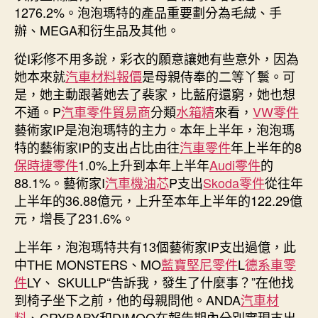
1276.2%。泡泡瑪特的產品重要劃分為毛絨、手
辦、MEGA和衍生品及其他。
從I彩修不用多說，彩衣的願意讓她有些意外，因為
她本來就
汽車材料報價
是母親侍奉的二等丫鬟。可
是，她主動跟著她去了裴家，比藍府還窮，她也想
不通。P
汽車零件貿易商
分類
水箱精
來看，
VW零件
藝術家IP是泡泡瑪特的主力。本年上半年，泡泡瑪
特的藝術家IP的支出占比由往
汽車零件
年上半年的8
保時捷零件
1.0%上升到本年上半年
Audi零件
的
88.1%。藝術家I
汽車機油芯
P支出
Skoda零件
從往年
上半年的36.88億元，上升至本年上半年的122.29億
元，增長了231.6%。
上半年，泡泡瑪特共有13個藝術家IP支出過億，此
中THE MONSTERS、MO
藍寶堅尼零件
L
德系車零
件
LY、 SKULLP“告訴我，發生了什麼事？”在他找
到椅子坐下之前，他的母親問他。ANDA
汽車材
料
、CRYBABY和DIMOO在報告期內分別實現支出