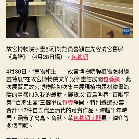
城
里
的
“神
查
包
養
故宮博物院字畫部研討館員魯穎在先容清宮舊躲
網
《鳥譜》（4月28日攝）。
包養網
心
得
4月30日，“萬物和生——故宮博物院躲植物題材繪
奇
植
畫特展”在故宮博物院文華殿字畫館展開
包養網
。此
物”
次展覽是故宮博物院初次集中展現植物題材繪畫範
_
疇的豐盛加入我的最愛。展覽以“百鳥叫春”“百獸率
中
舞”“百態生靈”三個單位
包養
睜開，特別遴選63套、
國
合計117件自五代至清代的可貴作品，跨越千年時
網〉
間，涵蓋了禽鳥、畜獸、草
包養網比擬
蟲、鱗介等
中
多個門類。