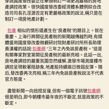
穿說國度發改委正在牽頭制訂一項更為嚴格的房地
產調控政策。很快國度發改委經濟體系體例綜合改
造司司長孔涇源否定有更嚴格政策的說法,稱只是在
制訂一項房地產計劃。
包養
相似的情形還產生在“房產稅”的題目上。就在
重慶、上海行將開征房產稅的新聞越傳越烈時,有媒
體援用國度發改委微觀研討院財產研討所所長助理
黃漢權的話說:
包養網
“三年之內免談房產稅。”這是
有關專家對室第開征房產稅的最新亮相。此話一出,
房地產調控的嚴重氛圍忽然緩解,激發市場測度樓市
調控呈現軟著陸跡象,地產股持續兩日微弱反彈。隨
后,發改委再次亮相,稱三年內免談房產稅說法不代表
官方態度。
盡管新聞一向扭捏反復,但有一個電子訊號
包養網
很是明白,即今朝樓市最年夜的不斷定,就是政策的不
斷定。