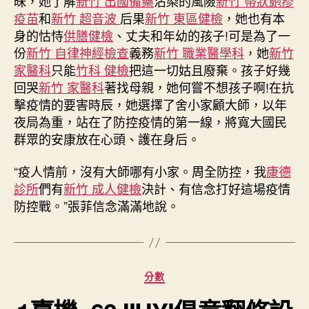
昧，她了解
新竹 出國備藥
沾染的風險
新竹 帶狀皰疹
疫苗
和
新竹 超音波
后果
新竹 東區健檢
，她也有本
身的怙恃
供膳健檢
、丈夫和年幼的孩子!可是為了一
份
新竹 自律神經檢查
義務
新竹 職業醫學科
，她
新竹
家醫科
只能
竹科 健檢
把這一切姑且廢棄。孩子好幾
回哭
新竹 家醫科
著找母親，她何嘗不想孩子啊!在抗
擊疫情的要害時辰，她選擇了舍小家顧大師，以年
夜局為重，站在了防控疫情的第一線，將寬大國民
群眾的安康放在心頭、護在身后。
“疫人情前，沒有大師哪有小家。周全防控，我
康德
診所
們有
新竹 成人健檢
決計、有信念打好這場疫情
防控戰。”張菲信念滿滿地說。
分
分數
類