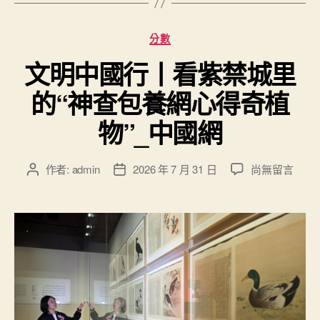
分
分數
類
文明中國行丨看紫禁城里
的“神查包養網心得奇植
物”_中國網
在
作者:
admin
2026 年 7 月 31 日
尚無留言
文
文
〈文
章
章
明
作
發
中
者
佈
國
日
行
期
丨
看
紫
禁