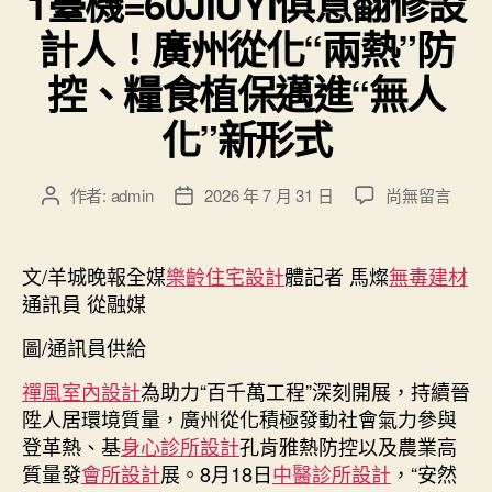
1臺機=60JIUYI俱意翻修設
計人！廣州從化“兩熱”防
控、糧食植保邁進“無人
化”新形式
在
作者:
admin
2026 年 7 月 31 日
尚無留言
文
文
〈1
章
章
臺
作
發
機
者
佈
文/羊城晚報全媒
樂齡住宅設計
體記者 馬燦
無毒建材
=60JIUYI
日
通訊員 從融媒
俱
期
意
圖/通訊員供給
翻
修
禪風室內設計
為助力“百千萬工程”深刻開展，持續晉
設
陞人居環境質量，廣州從化積極發動社會氣力參與
計
登革熱、基
身心診所設計
孔肯雅熱防控以及農業高
人！
質量發
會所設計
展。8月18日
中醫診所設計
，“安然
廣