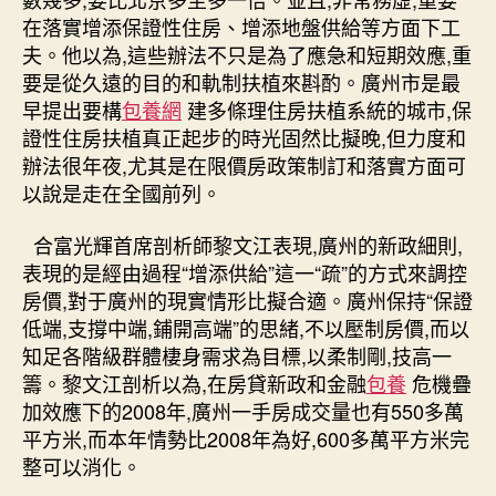
在落實增添保證性住房、增添地盤供給等方面下工
夫。他以為,這些辦法不只是為了應急和短期效應,重
要是從久遠的目的和軌制扶植來斟酌。廣州市是最
早提出要構
包養網
建多條理住房扶植系統的城市,保
證性住房扶植真正起步的時光固然比擬晚,但力度和
辦法很年夜,尤其是在限價房政策制訂和落實方面可
以說是走在全國前列。
合富光輝首席剖析師黎文江表現,廣州的新政細則,
表現的是經由過程“增添供給”這一“疏”的方式來調控
房價,對于廣州的現實情形比擬合適。廣州保持“保證
低端,支撐中端,鋪開高端”的思緒,不以壓制房價,而以
知足各階級群體棲身需求為目標,以柔制剛,技高一
籌。黎文江剖析以為,在房貸新政和金融
包養
危機疊
加效應下的2008年,廣州一手房成交量也有550多萬
平方米,而本年情勢比2008年為好,600多萬平方米完
整可以消化。