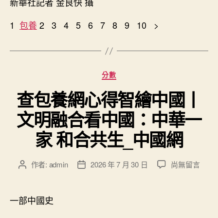
新華社記者 金良快 攝
1
包養
2 3 4 5 6 7 8 9 10 >
分
分數
類
查包養網心得智繪中國丨
文明融合看中國：中華一
家 和合共生_中國網
在
作者:
admin
2026 年 7 月 30 日
尚無留言
文
文
〈查
章
章
包
作
發
養
者
佈
一部中國史
網
日
心