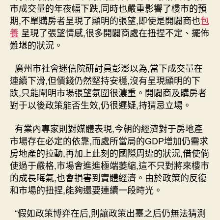
市成交量的年夜幅下跌,同時也嚴重影響了樓市的預
期,不單購房者呈現了顯明的張望,即使是開闢商也
包
養
呈現了張望情感,很多開闢商處在扭捏不定、擺佈
難堪的狀況。
廣州市社會迷信院研討員彭澎以為,當下成交量在
連續下滑,但價錢仍然堅持安穩,沒有呈現顯明的下
跌,只能闡明市場張望氛圍很濃重。開闢商及購房者
對于以後政策能否生效,仍很遲疑,持猜忌立場。
有業內專家則對媒體表現,今朝的經濟對于房地產
市場存在必定的依靠,而處所當局的GDP增加仍需求
房地產的拉動,再加上此刻的國際周遭的狀況,借使倘
使過于嚴格,市場會進進極端萎縮,這不只對將來樓市
的成長晦氣,也會損害到實體經濟。由於政策的反復
和市場的扭捏,能夠還要連續一段時光。
“假如政策博弈在后,則讓政策出臺之后仍無法猜測