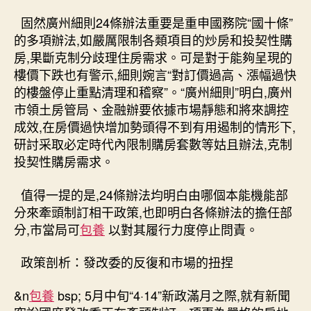
固然廣州細則24條辦法重要是重申國務院“國十條”
的多項辦法,如嚴厲限制各類項目的炒房和投契性購
房,果斷克制分歧理住房需求。可是對于能夠呈現的
樓價下跌也有警示,細則婉言“對訂價過高、漲幅過快
的樓盤停止重點清理和稽察”。“廣州細則”明白,廣州
市領土房管局、金融辦要依據市場靜態和將來調控
成效,在房價過快增加勢頭得不到有用遏制的情形下,
研討采取必定時代內限制購房套數等姑且辦法,克制
投契性購房需求。
值得一提的是,24條辦法均明白由哪個本能機能部
分來牽頭制訂相干政策,也即明白各條辦法的擔任部
分,市當局可
包養
以對其履行力度停止問責。
政策剖析：發改委的反復和市場的扭捏
&n
包養
bsp; 5月中旬“4·14”新政滿月之際,就有新聞