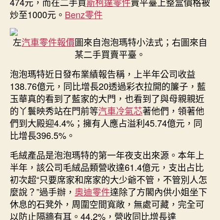
474元，而在二手買
斯柯達零件
賣平臺上整盒價格被
件
商
炒至1000元。
Benz零件
炒
至
左
汽車零件報價
圖來自泡泡瑪特小法式；右圖來自
1999
某二手買賣平臺。
元〉
中
泡泡瑪特近日發布業績報告稱，上半年公司收益
138.76億元，同比增長20透過彩衣拉開的簾子，藍
玉華真的看到了藍家的大門，也看到了與母親親近
的丫鬟映秀站在門前等
汽車冷氣芯
著他們，領著他
們到大殿迎4.4%；擁有人應占溢利45.74億元，同
比增長396.5%。
毛絨產品是泡泡瑪特的第一年夜支出來源。本年上
半年，該公司毛絨品類營收達61.4億元，支出占比
初次超“只要席家和席家的大少爺不管，不管別人怎
麼說？”過手辦，
奧迪零件
達除了方閣內供小姐坐下
休息的石凳外，周圍空間寬敞，無處可藏，完全可
以防止隔牆有耳。44.2%，營收同比增長達