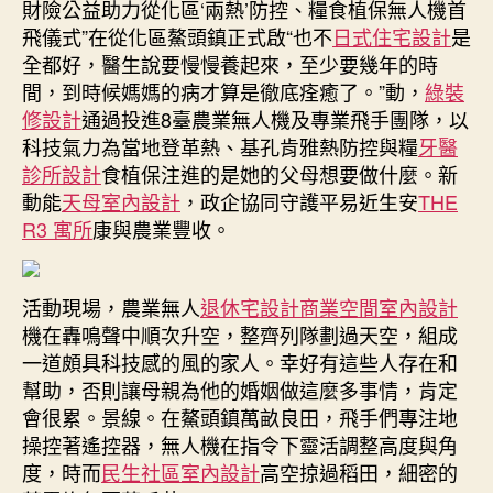
財險公益助力從化區‘兩熱’防控、糧食植保無人機首
州
飛儀式”在從化區鰲頭鎮正式啟“也不
日式住宅設計
是
從
全都好，醫生說要慢慢養起來，至少要幾年的時
化
間，到時候媽媽的病才算是徹底痊癒了。”動，
“兩
綠裝
熱”
修設計
通過投進8臺農業無人機及專業飛手團隊，以
防
科技氣力為當地登革熱、基孔肯雅熱防控與糧
牙醫
控、
診所設計
食植保注進的是她的父母想要做什麼。新
糧
動能
天母室內設計
，政企協同守護平易近生安
THE
食
R3 寓所
康與農業豐收。
植
保
邁
活動現場，農業無人
退休宅設計
商業空間室內設計
進
“無
機在轟鳴聲中順次升空，整齊列隊劃過天空，組成
人
一道頗具科技感的風的家人。幸好有這些人存在和
化”
幫助，否則讓母親為他的婚姻做這麼多事情，肯定
新
會很累。景線。在鰲頭鎮萬畝良田，飛手們專注地
形
操控著遙控器，無人機在指令下靈活調整高度與角
式〉
度，時而
民生社區室內設計
高空掠過稻田，細密的
中