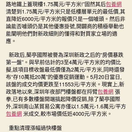
路地鐵上蓋現樓1.75萬元/平方米!”固然其后
包養網
清楚到1.75萬元/平方米只是低樓層單元的最低價,其
直降近6000元/平方米的報價只是一個噱頭。然后非
論能否噱頭仍是其他優惠掛號,開闢商的積極舉動也
能闡明他們對新政細則的懂得和對買家立場的適
應。
新政后,蘭亭國際被譽為深圳新政之后的“房價暴跌
第一盤”。與早前估計的3至4萬元/平方米的均價比
擬,該項目標收盤最低價僅為2萬元/平方米,同時還發
布“存10萬抵20萬”的優惠促銷運動。5月20日當日,
該盤的成交均價更跌至11553元/平方米。現實上,新
政落地以來,深圳年夜部門樓盤都在捋臂
包養網
張
拳,已有多數樓盤開端搞起降價促銷,除了蘭亭國際
外,深圳南山某貿易公寓亦僅以1.5萬元-1.6萬元/平方
包養網
米成交,較市場價低近4000元/平方米。
重點清理漲幅過快樓盤