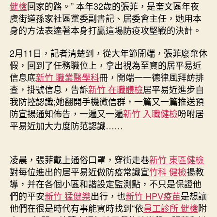
健檢
回家的路。” 本年32歲的張菲，是奎文區年夜
居
虞街道孫家社區黨委副書記、居委會主任，她用本
平
身的方法表達著本身打贏這場防疫攻堅戰的決計。
易
近
2月11日，記者清楚到，從大年節開端，張菲廢棄休
回
家
假，回到了任務職位上，拿出視為至寶的居平易近
的
信息底
新竹 職業醫學科
冊，開端一一德律風拜訪排
路
查，掛號信息，告訴
新竹 在職體檢
居平易近進步自
——
我防控認識;她翻開手機微信群，一篇又一篇推送預
奎
防宣揚通知佈告，一遍又一遍
新竹 入職健檢
吩咐居
文
平易近加大力度防范認識……
區
年
夜
凌晨，張菲戴上通俗口罩，穿街走巷
新竹 東區健檢
虞
街
對每位進出的居平易近做防疫常識宣
竹科 健檢
揚教
道
導，并在各個小區和諧設定監測點，不只是保證他
孫
們的平安
新竹 猛健樂
出行，也
新竹 HPV疫苗
是想讓
家
他們在很是時代有事能實時找到“依
員工診所 健檢
附
社