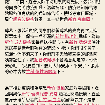
處”。 午間，趁著大師午時用餐的時光段，張菲和她
區
的同事們將防疫知識、溫馨提醒、防疫通知佈告等
黨
貼遍各個角落的的通知佈告欄、樓道等奪目區域，
森
和
周全
超音波健檢
籠罩，無一逝世角
新竹 高血壓
。
診
所
薄暮，張菲和她的同事們就著薄暮的亮光再次走進
減
群眾家中，保持一戶不漏的
新竹 肺功能
準繩，為每
重
新竹 成人健檢
家每戶送往關心。有
新竹 猛健樂
時社
委
區居平易近看到熟習的背影:“小張，你們很辛勞了，
副
這邊你們不消來了，你們前兩天給我宣揚的那些阿
書
姨都記住了，我
超音波健檢
不會隨意亂走的，你們
記、
居
安心吧。”只要看到、聽到大師安康、平安了，張菲
委
的心才會放
竹科 慢性病診所
下。
會
主
任
為了核對疫情和為疾患
新竹 健檢
家庭消毒隔離，幾
張
回與疑似
新竹 健檢報告 異常
職員近間隔接觸，直至
菲〉
置身于確診患者的
新竹 高血脂
家里!無畏并不是蒙
中