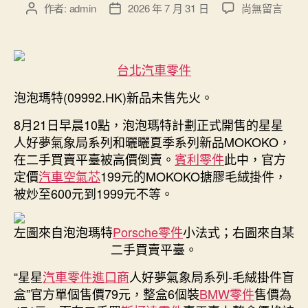
在
作者:
admin
2026 年 7 月 31 日
尚無留言
文
文
〈泡
章
章
泡
作
發
瑪
者
佈
台北汽車零件
特
日
MOKOKO
期
泡泡瑪特(09992.HK)新品未售先火。
未
售
8月21日早晨10點，泡泡瑪特計劃正式開售的星星
先
人好夢氣象局系列和曬曬夏季系列新品MOKOKO，
火，
在二手買賣平臺被高價倒賣。
賓利零件
此中，官方
定
價
定價
汽車空氣芯
199元的MOKOKO搪膠毛絨掛件，
199
被炒至600元到1999元不等。
元
被
左圖來自泡泡瑪特
Porsche零件
小法式；右圖來自某
OSDER
二手買賣平臺。
奧
斯
“星星
汽車零件進口商
人好夢氣象局系列-毛絨掛件盲
德
盒”官方單個售價79元，整盒6個裝
BMW零件
售價為
零