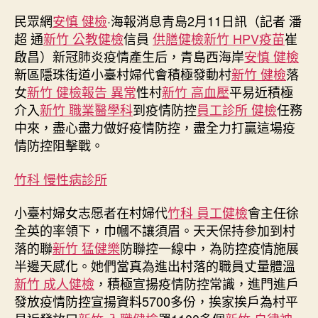
作
發
和
者
佈
民眾網
安慎 健檢
·海報消息青島2月11日訊（記者 潘
診
日
超 通
新竹 公教健檢
信員
供膳健檢
新竹 HPV疫苗
崔
所
期
啟昌）新冠肺炎疫情產生后，青島西海岸
安慎 健檢
體
新區隱珠街道小臺村婦代會積極發動村
新竹 健檢
落
檢
女
新竹 健檢報告 異常
性村
新竹 高血壓
平易近積極
島
介入
新竹 職業醫學科
到疫情防控
員工診所 健檢
任務
西
海
中來，盡心盡力做好疫情防控，盡全力打贏這場疫
岸
情防控阻擊戰。
新
區
竹科 慢性病診所
隱
珠
小臺村婦女志愿者在村婦代
竹科 員工健檢
會主任徐
街
全英的率領下，巾幗不讓須眉。天天保持參加到村
道
落的聯
新竹 猛健樂
防聯控一線中，為防控疫情施展
小
半邊天感化。她們當真為進出村落的職員丈量體溫
臺
村
新竹 成人健檢
，積極宣揚疫情防控常識，進門進戶
巾
發放疫情防控宣揚資料5700多份，挨家挨戶為村平
幗