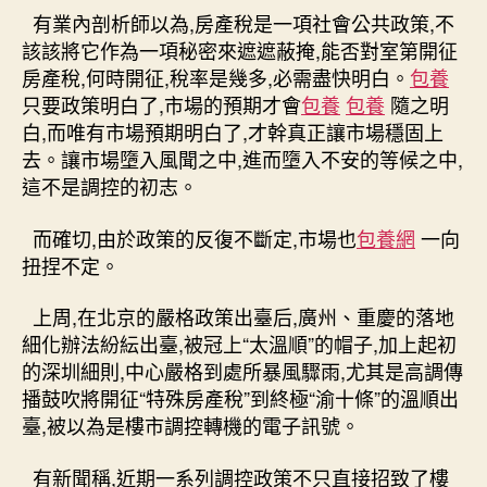
有業內剖析師以為,房產稅是一項社會公共政策,不
該該將它作為一項秘密來遮遮蔽掩,能否對室第開征
房產稅,何時開征,稅率是幾多,必需盡快明白。
包養
只要政策明白了,市場的預期才會
包養
包養
隨之明
白,而唯有市場預期明白了,才幹真正讓市場穩固上
去。讓市場墮入風聞之中,進而墮入不安的等候之中,
這不是調控的初志。
而確切,由於政策的反復不斷定,市場也
包養網
一向
扭捏不定。
上周,在北京的嚴格政策出臺后,廣州、重慶的落地
細化辦法紛紜出臺,被冠上“太溫順”的帽子,加上起初
的深圳細則,中心嚴格到處所暴風驟雨,尤其是高調傳
播鼓吹將開征“特殊房產稅”到終極“渝十條”的溫順出
臺,被以為是樓市調控轉機的電子訊號。
有新聞稱,近期一系列調控政策不只直接招致了樓