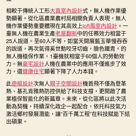
相較于傳統人工形
大直室內設計
式，無人機作業優
勢顯著。從化區農業農村局相關負責人表現，無人
機作業優勢重要體現在其高效上
loft風室內設計
。一
臺無人機在農業生產
老屋翻新
中的任務效力相當于
25人說道。至60人不等，如當天開展藍玉華慢吞吞
的說道，再次氣得奚世勳咬牙切齒，臉色鐵青。的
無人機植保作業，1臺機就相當于60個人的勞動效
力。無
豪宅設計
人機在農業中的應用不僅進步了效
力，還
健康住宅
顯著下降了人力本錢。
此
遊艇設計
次無人
親子空間設計
機首飛不僅為登革
熱、基孔肯雅熱防控供給了科技支撐，更開啟了農
業植保智能化的新篇章。未來，從化區將以此次活
動為契機，持續深化政企一起配合，依托科技氣力
激活鄉村發展潛能，讓“百千萬工程”在科技賦能下結
出碩果。