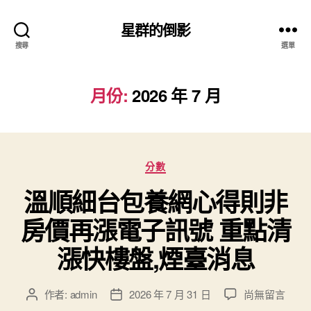
星群的倒影
搜尋
選單
月份:
2026 年 7 月
分
分數
類
溫順細台包養網心得則非
房價再漲電子訊號 重點清
漲快樓盤,煙臺消息
在
作者:
admin
2026 年 7 月 31 日
尚無留言
文
文
〈溫
章
章