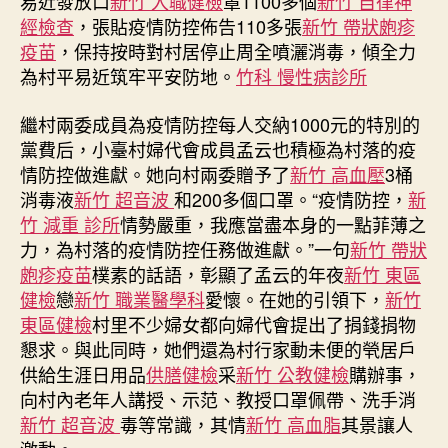
易近發放口
新竹 入職健檢
罩1100多個
新竹 自律神
抗
經檢查
，張貼疫情防控佈告110多張
新竹 帶狀皰疹
“疫”
疫苗
，保持按時對村居停止周全噴灑消毒，傾全力
別
為村平易近筑牢平安防地。
竹科 慢性病診所
樣
紅〉
繼村兩委成員為疫情防控每人交納1000元的特別的
中
黨費后，小臺村婦代會成員孟云也積極為村落的疫
情防控做進獻。她向村兩委贈予了
新竹 高血壓
3桶
消毒液
新竹 超音波
和200多個口罩。“疫情防控，
新
竹 減重 診所
情勢嚴重，我應當盡本身的一點菲薄之
力，為村落的疫情防控任務做進獻。”一句
新竹 帶狀
皰疹疫苗
樸素的話語，彰顯了孟云的年夜
新竹 東區
健檢
戀
新竹 職業醫學科
愛懷。在她的引領下，
新竹
東區健檢
村里不少婦女都向婦代會提出了捐錢捐物
懇求。與此同時，她們還為村行家動未便的煢居戶
供給生涯日用品
供膳健檢
采
新竹 公教健檢
購辦事，
向村內老年人講授、示范、教授口罩佩帶、洗手消
新竹 超音波
毒等常識，其情
新竹 高血脂
其景讓人