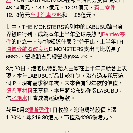
48.14億元、13.57億元、12.21億元、
賓士零件
12.18億元
台北汽車材料
和11.05億元。
此中，THE MONSTERS系列中的LABUBU躋出身
界級IP行列，成為本年上半年全球最熱門
Bentley零
件
的IP之一。得“你知道什麼？”益于此，上半年TH
油氣分離器改良版
E MONSTERS支出同比增長了
668%，營收額占到總營收的34.7%。
8月20日，泡泡瑪特創始人王寧在上半年業績會上表
現，本年LABUBU新品比較抑制，沒有過度耗費這
個IP，現有需求很年夜，未來會有很年夜的價值。
德系車材料
王寧稱，本周將發布迷你版LABUBU，
信
水箱水
任會成為超級爆款。
截至8月2
福斯零件
1日收盤，泡泡瑪特股價上漲
1.20%，報319.80港元，市值為4295億港元。