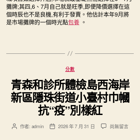
攤牌;其四,6、7月自己就是旺季,即便降價選擇在這
個時辰也不是良機,有利于發賣。他估計本年9月將
是市場攤牌的一個時光點
包養
。
分
分數
類
青森和診所體檢島西海岸
新區隱珠街道小臺村巾幗
抗“疫”別樣紅
在
作者:
admin
2026 年 7 月 31 日
尚無留言
文
文
〈青
章
章
森