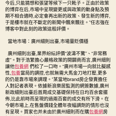
今后,只能猜想和張望等候下一只靴子。正由於政策
的博弈在后,市場中呈現變更或與政策的動身點及預
期不相合適時,必定會再出新的政策、發生新的博弈,
于是樓市就在不斷定的新聞中飄來飄往。”任志強在
博客中對此刻的政策這般評價。
當地市場：廣州細則出臺,市場量貶價穩
廣州細則出臺,業界紛紜評價“波濤不驚”、“非常務
虛”。對于浩繁擔心嚴格政策的開闢商而言,廣州細則
讓他
包養網
們松了一口吻。“廣州市場一向就比擬感
性,
包養
當局的調控,也就無需大馬金刀地打壓,更多
的仍是靠市場來調理。”某當地brand房企發賣擔任
人對記者表現。依據新浪樂居監測的網簽數據,廣州
新政細則出臺后首周成交基礎保持在日均百余套擺
佈,比此前時而呈現的過兩百套的成交有所下滑。在
今朝市場上,在售盤價錢全體年夜幅調劑的情形也沒
有呈現。買家也并未由於廣州細則而在購
包養網
房