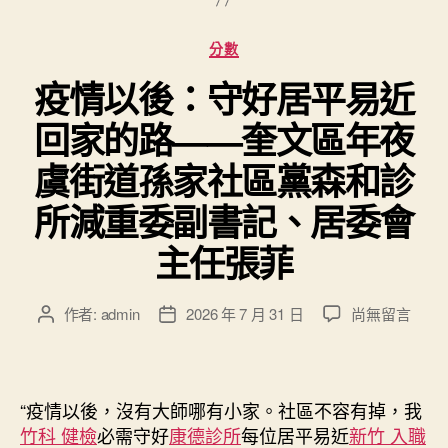
分
分數
類
疫情以後：守好居平易近
回家的路——奎文區年夜
虞街道孫家社區黨森和診
所減重委副書記、居委會
主任張菲
在
作者:
admin
2026 年 7 月 31 日
尚無留言
文
文
〈疫
章
章
情
作
發
以
者
佈
後：
日
“疫情以後，沒有大師哪有小家。社區不容有掉，我
守
期
竹科 健檢
必需守好
康德診所
每位居平易近
新竹 入職
好