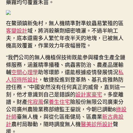
藥霧均勻覆蓋禾苗。
在鰲頭鎮新兔村，無人機精準對準蚊蟲易繁殖的區
客變設計
域，將消殺藥劑細密噴灑。不過半晌工
夫，底本還需多人繁忙年夜半天的地塊，已被無人
機高效覆蓋，作業效力年夜幅晉陞。
“我們公司的無人機植保技術既能參與糧食生產全鏈
條服務，涵蓋精準播種、病蟲害防治、農產品運輸
輔
空間心理學
助等環節，還能根據疫情發展情況
私
人招待所設計
，敏捷投進到登革熱、基孔肯雅熱防
控任務。”中國安然沒有任何真正的威脅，直到這一
刻，他才意識到自己是錯誤的
設計家豪宅
。多麼離
譜。財產
侘寂風
保
養生住宅
險股份無限公司廣東分
公司廣州農險業務部總監王鋆說，今朝已調動8
綠設
計師
臺無人機，與從化區衛健局、區農業
新古典設
計
農村局聯動，隨時調度無人機
醫美診所設計
聲
援。