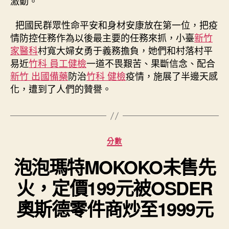
激動。
把國民群眾性命平安和身材安康放在第一位，把疫
情防控任務作為以後最主要的任務來抓，小臺
新竹
家醫科
村寬大婦女勇于義務擔負，她們和村落村平
易近
竹科 員工健檢
一道不畏艱苦、果斷信念、配合
新竹 出國備藥
防治
竹科 健檢
疫情，施展了半邊天感
化，遭到了人們的贊譽。
分
分數
類
泡泡瑪特MOKOKO未售先
火，定價199元被OSDER
奧斯德零件商炒至1999元