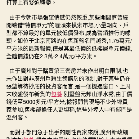
打算上有緊迫轉變。
由于今朝市場張望情感仍然較重,某些開闢商曾經
開端借“特價單元”的噱頭來摸索市場,小量朝向、戶
型都不算最好的單元被低價發布,成為營銷推行的噱
頭。如位于北京南路的在售新盤名門越秀,1.75萬元/
平方米的最新報價,僅是其最低價的低樓層單元價錢,
全體價錢仍在2.3萬-2.4萬元/平方米。
由于廣州對于購置第三套房并未作出明白限制,也
未作出對非廣州戶籍生齒購房的限制,對于某些仍在
張望等待抄底的投資客而言,是一個機遇窗口。上周
末收盤發布新貨的
包養
別墅盤元邦山淨水秀,由于價
錢低至5000多元/平方米,據報開售現場不少外埠買
家參加,售樓部擔任人更坦稱,這些外埠人中有部門是
溫州客。
而對于部門急于出手的剛性買家來說,廣州新政細