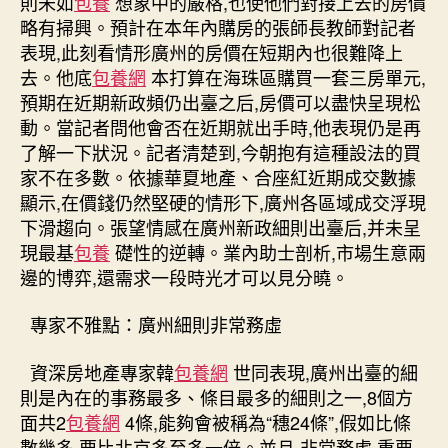
則未如
包養
想象中的嚴格,也使他們對接上去的房價
略有掃興。預計在本年內購房的張師長教師對記者
表現,此刻看情形廣州的房價在短期內也很難降上
去。他底
包養網
本打算在海珠區購買一套三房單元,
預期在近期新政頻仍出臺之后,房價可以盡快呈現松
動。當記者問他會否在近期就出手時,他表現仍是再
了解一下狀況。記者清楚到,今朝抱有這種設法的買
家不在多數。依據華夏地產、合座紅近期成交數據
顯示,在價錢仍然堅硬的情形下,廣州各區域成交浮現
下滑趨向。張望情感在廣州新政細則出臺后,并未呈
現最基
包養
礎性的逆轉。業內助士剖析,市場生意兩
邊的博弈,還需求一段時光才可以見分曉。
專家不雅點：廣州細則非常務虛
資深房地產專家韓
包養網
世同表現,廣州出臺的細
則是內在的事務最多、條目最多的細則之一,8個方
面共2
包養網
4條,能夠會被稱為“穗24條”,假如比條
數幾多,要比北京多至多一倍。並且,非常務虛,重要