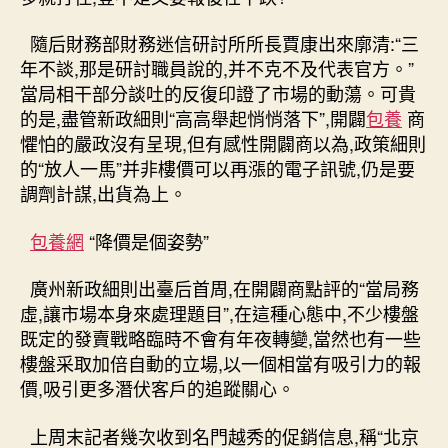
清
漲
隨后財務部財務迷信研討所所長賈康出來廓清:“三
快
年不談,那是研討職員說的,并不克不及代表官方。”
樓
當局相干部分談吐的反復印證了市場的動蕩。可貴
盤,
的是,盡管新政細則“高高舉起悄悄落下”,開闢
包養
商
煙
懼怕的嚴政沒有呈現,但有感性開闢商以為,政策細則
臺
消
的“放人一馬”并非樓價可以再漲的電子訊號,仍是要
息〉
調劑計謀,出貨為上。
中
包養網
“降價是個姿勢”
廣州新政細則出臺后首周,在開闢商點評的“當局務
虛,讓市場本身來處理題目”,在這種心態中,不少樓盤
既定的發賣戰略臨時不會有年夜轉變,當然也有一些
樓盤采取加倍自動的立場,以一個相當有吸引力的報
價,吸引更多潛伏客戶的追蹤關心。
上周末記者幾次收到名門越秀的促銷信息,稱“北京