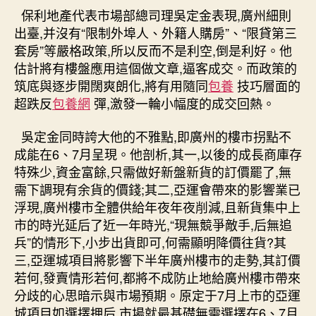
保利地產代表市場部總司理吳定金表現,廣州細則
出臺,并沒有“限制外埠人、外籍人購房”、“限貸第三
套房”等嚴格政策,所以反而不是利空,倒是利好。他
估計將有樓盤應用這個做文章,逼客成交。而政策的
筑底與逐步開闊爽朗化,將有用隨同
包養
技巧層面的
超跌反
包養網
彈,激發一輪小幅度的成交回熱。
吳定金同時誇大他的不雅點,即廣州的樓市拐點不
成能在6、7月呈現。他剖析,其一,以後的成長商庫存
特殊少,資金富餘,只需做好新盤新貨的訂價罷了,無
需下調現有余貨的價錢;其二,亞運會帶來的影響業已
浮現,廣州樓市全體供給年夜年夜削減,且新貨集中上
市的時光延后了近一年時光,“現無競爭敵手,后無追
兵”的情形下,小步出貨即可,何需顯明降價往貨?其
三,亞運城項目將影響下半年廣州樓市的走勢,其訂價
若何,發賣情形若何,都將不成防止地給廣州樓市帶來
分歧的心思暗示與市場預期。原定于7月上市的亞運
城項目如選擇押后,市場就最基礎無需選擇在6、7月