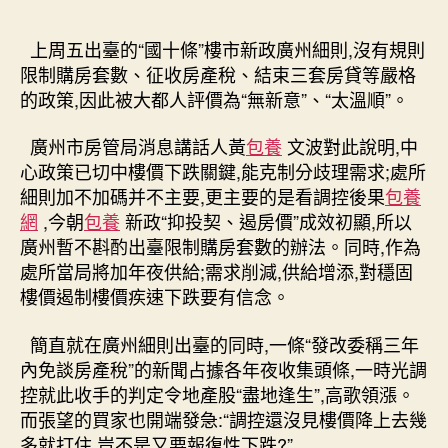
順
作
發
細
者
佈
上周五出臺的“國十條”樓市新政廣州細則,沒有規則
台
日
限制購房套數、征收房產稅、結束三套房貸等嚴格
包
期
的政策,因此被大都人評價為“無新意”、“太溫順”。
養
網
廣州市房管局消息講話人黃
包養
文波對此說明,中
心
心政策已切中樓價下跌關鍵,能克制分歧理需求;處所
得
細則加不加碼并不主要,更主要的是看調控後果
包養
則
非
網
,今朝
包養
新政“抑投契、遏房價”成效初顯,所以
房
廣州暫不斟酌出臺限制購房套數的辦法。同時,作為
價
處所當局將加年夜供給;需求削減,供給增添,對穩固
再
樓價遏制樓價疾速下跌要有信念。
漲
電
簡直就在廣州細則出臺的同時,一條“發改委稱三年
子
內免談房產稅”的新聞占據各年夜收集頭條,一時光調
訊
控就此收手的判定令地產股“盡地逢生”,高歌領漲。
號
重
而張望的買家也開端發急:“調控還沒見樓價降上去幾
點
多就打住,豈不是又要報復性下跌?”