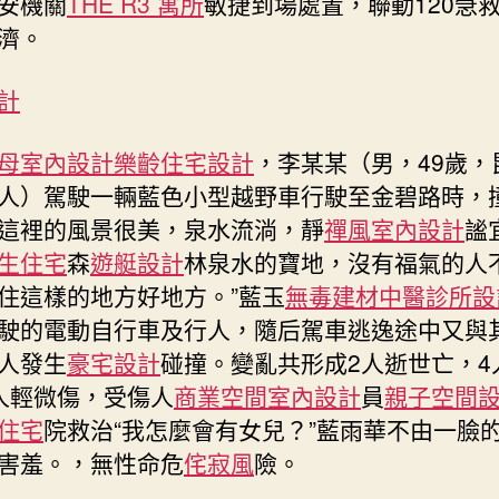
安機關
THE R3 寓所
敏捷到場處置，聯動120急
室
內
濟。
設
計
計
致
2
母室內設計
樂齡住宅設計
，李某某（男，49歲，
逝
世
人）駕駛一輛藍色小型越野車行駛至金碧路時，
9
這裡的風景很美，泉水流淌，靜
禪風室內設計
謐
傷，
生住宅
森
遊艇設計
林泉水的寶地，沒有福氣的人
闖
住這樣的地方好地方。”藍玉
無毒建材
中醫診所設
禍
司
駛的電動自行車及行人，隨后駕車逃逸途中又與
機
人發生
豪宅設計
碰撞。變亂共形成2人逝世亡，4
已
人輕微傷，受傷人
商業空間室內設計
員
親子空間
被
住宅
院救治“我怎麼會有女兒？”藍雨華不由一臉
抓
獲〉
害羞。，無性命危
侘寂風
險。
中