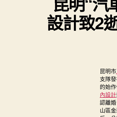
昆明“汽
設計致2
昆明市
支隊發
的始作
內設計
認離婚
山區金