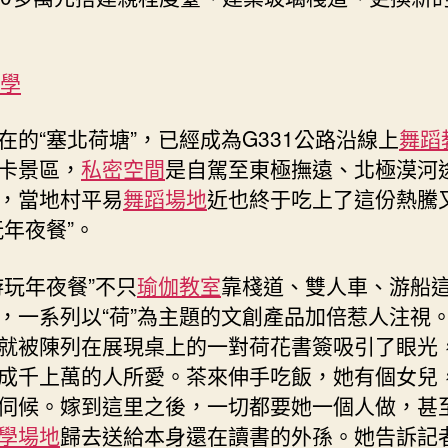
教學
在的“塞北荷塘”，已經成為G331公路沿線上
舞蹈
卡景區，
私密空間
是自駕至東極撫遠、北極漠河
，當地村平易
舞蹈場地
近也終于吃上了這份熱騰
玩年夜餐”。
游玩年夜餐”不只
瑜伽教室
靠棧道、雙人車、游船
，一系列以“荷”為主題的文創產品加倍惹人注視
就被陳列在展現桌上的一對荷花書簽吸引了眼光
成千上萬的人所愛。茶來伸手吃飯，她有個女兒
伺候。嫁到這里之後，一切都要她一個人做，甚
學場地
歸去送給本身還在讀書的外孫。她告訴記