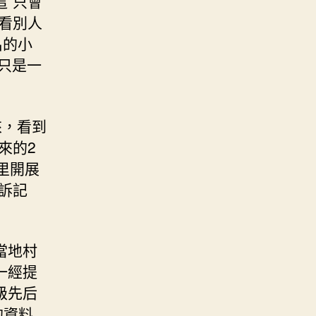
這”只會
看別人
名的小
只是一
來，看到
來的2
里開展
訴記
當地村
一經提
級先后
的資料