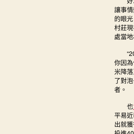
好
讓事情
的眼光
村莊現
處當地
“
你因為
米降落
了對泡
者。
也
平易近
出就獲
投進4