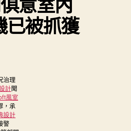
I俱意室內
機已被抓獲
況治理
設計
聞
loft風室
罪，承
典設計
接警