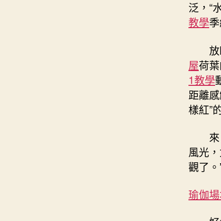
泛，“
教學
季
放
屋
荷葉
1教學
距離感
樣紅”
來
風光，
觀了。
瑜伽場