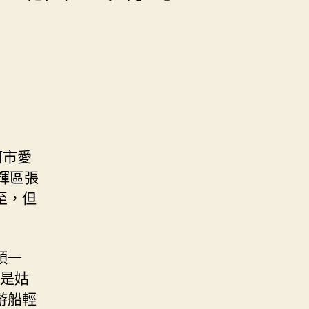
河市愛
輝區張
至，但
頭一
娘是姑
游船輕