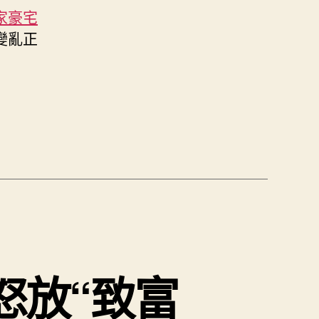
家豪宅
變亂正
怒放“致富