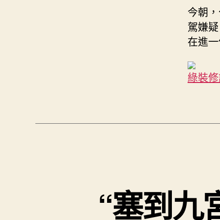
今朝，
駕嫌疑
在進一
綠裝修
“塞到九