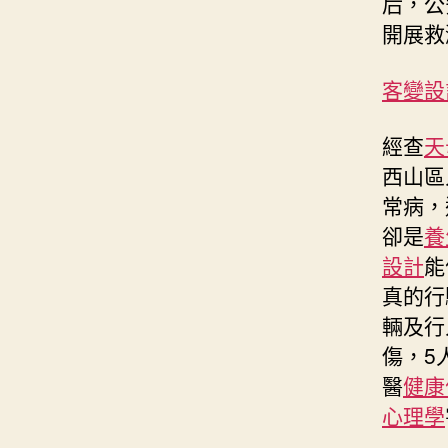
后，公
開展救
客變設
經查
天
西山區
常病，
卻是
養
設計
能
真的行
輛及行
傷，5
醫
健康
心理學