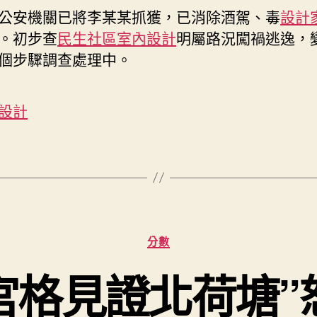
公安機關已將李某某抓獲，已消除酒駕、毒
設計
。初步查
民生社區室內設計
明屬路況闖禍逃逸，
個步驟調查處理中。
設計
分
分數
類
宮格見證北荷塘”