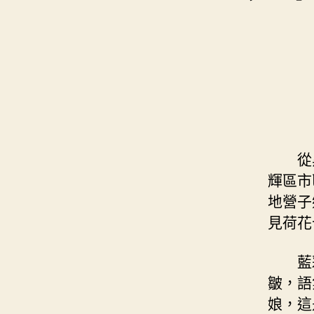
從
輝區市
地營子
見荷花
藍
皺，語
娘，這