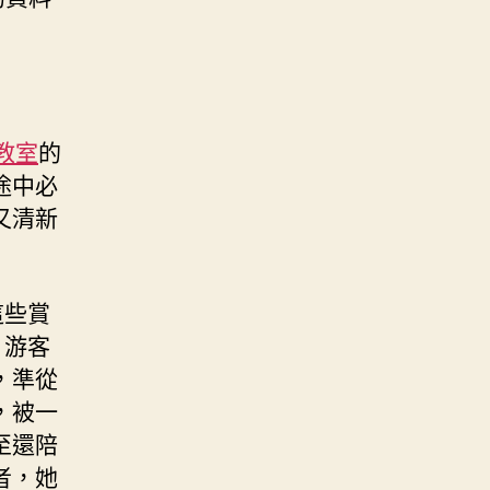
教室
的
途中必
又清新
這些賞
。游客
，準從
，被一
至還陪
者，她