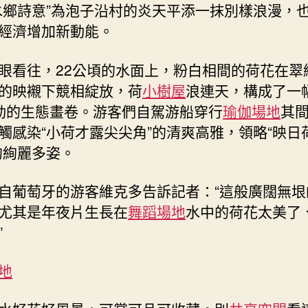
富
水鄉詩意”為泡子沿村的炎天平添一抹別樣浪漫，
花”
經濟增加新動能。
_
中
眼看往，22公頃的水面上，粉白相間的荷花在翠
國
網〉
的映襯下競相綻放，荷
小樹屋
浪連天，構成了一
中
動的生態畫卷。游客們自駕游船穿行
瑜伽場地
其
觸感染“小荷才露尖尖角”的清爽高雅，領略“映日
的絢麗多姿。
自葡萄牙的游客維克多告訴記者：“這般廣闊無垠
尤其是年夜片生長在
舞蹈場地
水中的荷花太美了
”
地