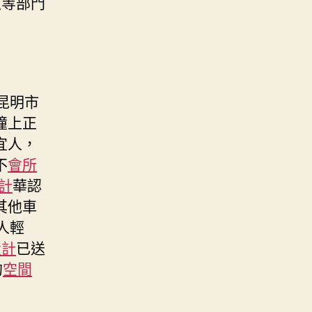
救等部門
昆明市
撞上正
宜人，
不
會所
計
華認
其他車
人輕
設計
已送
的
空間