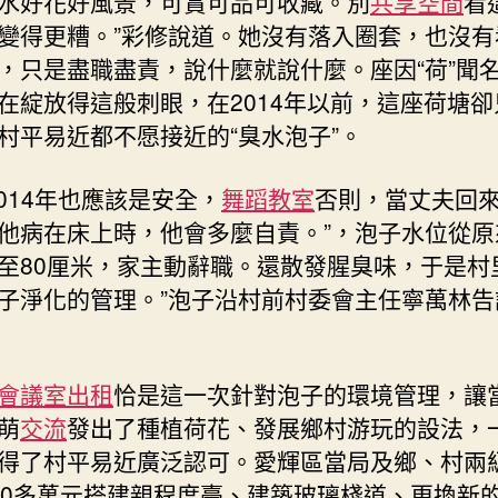
水好花好風景，可賞可品可收藏。別
共享空間
看
變得更糟。”彩修說道。她沒有落入圈套，也沒有
，只是盡職盡責，說什麼就說什麼。座因“荷”聞
在綻放得這般刺眼，在2014年以前，這座荷塘卻
村平易近都不愿接近的“臭水泡子”。
2014年也應該是安全，
舞蹈教室
否則，當丈夫回
他病在床上時，他會多麼自責。”，泡子水位從原
至80厘米，家主動辭職。還散發腥臭味，于是村
子淨化的管理。”泡子沿村前村委會主任寧萬林告
會議室出租
恰是這一次針對泡子的環境管理，讓
萌
交流
發出了種植荷花、發展鄉村游玩的設法，
得了村平易近廣泛認可。愛輝區當局及鄉、村兩
00多萬元搭建親程度臺、建築玻璃棧道、更換新