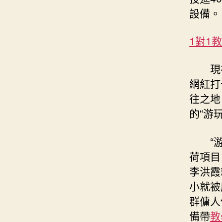
設備。
1對1
現
網紅打
往之地
的“游
“
荷項目
李洪霞
小就被
群傭人
備帶
教