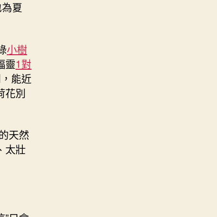
也為夏
綠
小樹
幅靈
1對
間，能近
荷花別
的天然
、太壯