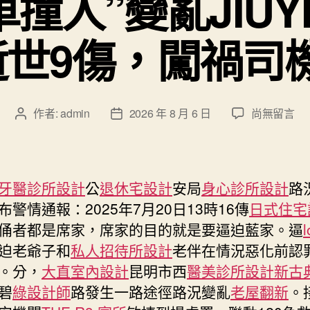
車撞人”變亂JIUY
逝世9傷，闖禍司
在
作者:
admin
2026 年 8 月 6 日
尚無留言
文
文
〈昆
章
章
明
作
發
“汽
者
佈
車
日
牙醫診所設計
公
退休宅設計
安局
身心診所設計
路
撞
期
布警情通報：2025年7月20日13時16傳
日式住宅
人”
俑者都是席家，席家的目的就是要逼迫藍家。逼
變
亂
迫老爺子和
私人招待所設計
老伴在情況惡化前認
JIUYI
。分，
大直室內設計
昆明市西
醫美診所設計
新古
俱
碧
綠設計師
路發生一路途徑路況變亂
老屋翻新
。
意