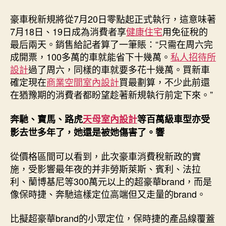
豪車稅新規將從7月20日零點起正式執行，這意味著
7月18日、19日成為消費者享
健康住宅
用免征稅的
最后兩天。銷售給記者算了一筆賬：“只需在周六完
成開票，100多萬的車就能省下十幾萬。
私人招待所
設計
過了周六，同樣的車就要多花十幾萬。買新車
確定現在
商業空間室內設計
買最劃算，不少此前還
在猶豫期的消費者都盼望趁著新規執行前定下來。”
奔馳、寶馬、路虎
天母室內設計
等百萬級車型亦受
影去世多年了，她還是被她傷害了。響
從價格區間可以看到，此次豪車消費稅新政的實
施，受影響最年夜的并非勞斯萊斯、賓利、法拉
利、蘭博基尼等300萬元以上的超豪華brand，而是
像保時捷、奔馳這樣定位高端但又走量的brand。
比擬超豪華brand的小眾定位，保時捷的產品線覆蓋