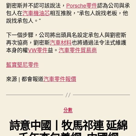
認
劉密斯并不認可該說法，
Porsche零件
認為公司與承
我
包人在
汽車機油芯
相互推脫，“承包人說找老板，他
是
說找承包人。”
廠
里
下一個步驟，公司將出頭具名設定承包人與劉密斯
的
工
再次協商，劉密斯
汽車材料
也將通過法令法式維護
人”〉
本身的權
VW零件
益。
汽車零件貿易商
中
藍寶堅尼零件
來源 | 都會報道
汽車零件報價
分
分數
類
詩意中國丨牧馬祁連 延綿