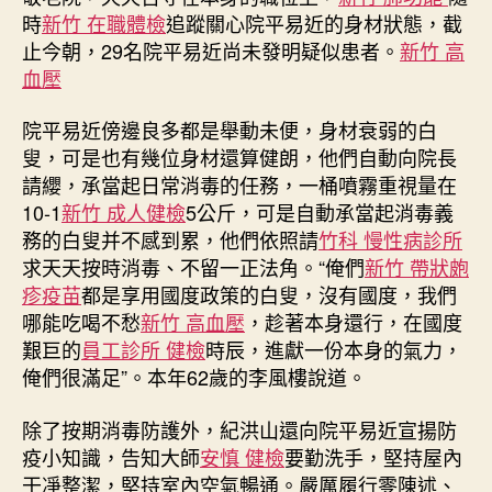
情〉
時
新竹 在職體檢
追蹤關心院平易近的身材狀態，截
中
止今朝，29名院平易近尚未發明疑似患者。
新竹 高
血壓
院平易近傍邊良多都是舉動未便，身材衰弱的白
叟，可是也有幾位身材還算健朗，他們自動向院長
請纓，承當起日常消毒的任務，一桶噴霧重視量在
10-1
新竹 成人健檢
5公斤，可是自動承當起消毒義
務的白叟并不感到累，他們依照請
竹科 慢性病診所
求天天按時消毒、不留一正法角。“俺們
新竹 帶狀皰
疹疫苗
都是享用國度政策的白叟，沒有國度，我們
哪能吃喝不愁
新竹 高血壓
，趁著本身還行，在國度
艱巨的
員工診所 健檢
時辰，進獻一份本身的氣力，
俺們很滿足”。本年62歲的李風樓說道。
除了按期消毒防護外，紀洪山還向院平易近宣揚防
疫小知識，告知大師
安慎 健檢
要勤洗手，堅持屋內
干凈整潔，堅持室內空氣暢通。嚴厲履行零陳述、