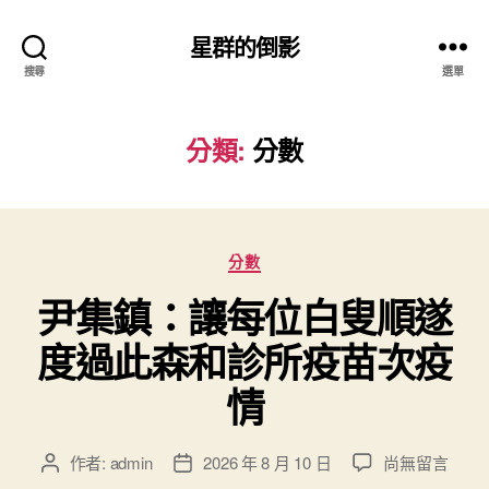
星群的倒影
搜尋
選單
分類:
分數
分
分數
類
尹集鎮：讓每位白叟順遂
度過此森和診所疫苗次疫
情
在
作者:
admin
2026 年 8 月 10 日
尚無留言
文
文
〈尹
章
章