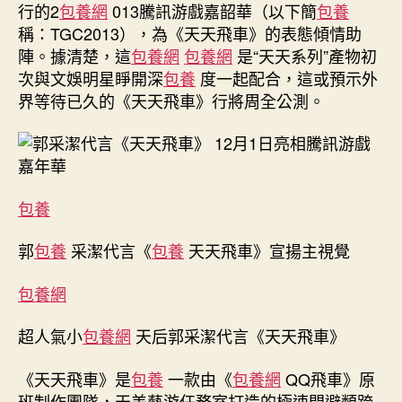
行的2
包養網
013騰訊游戲嘉韶華（以下簡
包養
言
稱：TGC2013），為《天天飛車》的表態傾情助
《天
天
陣。據清楚，這
包養網
包養網
是“天天系列”產物初
飛
次與文娛明星睜開深
包養
度一起配合，這或預示外
車》
界等待已久的《天天飛車》行將周全公測。
12
月
1
日
表
包養
態
騰
郭
包養
采潔代言《
包養
天天飛車》宣揚主視覺
訊
游
戲
包養網
嘉
韶
超人氣小
包養網
天后郭采潔代言《天天飛車》
華〉
中
《天天飛車》是
包養
一款由《
包養網
QQ飛車》原
班制作團隊，天美藝游任務室打造的極速閃避類跨