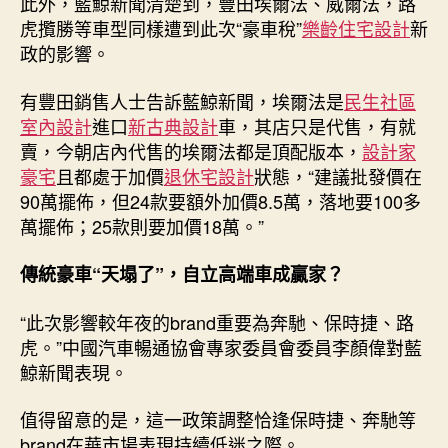
此外，藍鯨新聞清楚到，豐田埃爾法、威爾法，路
虎攬勝等車型同樣遭到此次“豪車稅”
樂齡住宅設計
新
政的影響。
有豐田銷售人士告訴藍鯨新聞，埃爾法是
民生社區
室內設計
進口
新古典設計
車，其店只是代售，有就
賣，今朝店內代售的埃爾法都是頂配版本，
設計家
豪宅
且都處于加價
退休宅設計
狀態，“建議批發價在
90萬擺佈，但24款要額外加價8.5萬，落地要100多
萬擺佈；25款則要加價18萬。”
傳統豪車“天塌了”，自立高端車成贏家？
“此次影響較年夜的brand重要為奔馳、保時捷、路
虎。”中國汽車暢通協會專家委員會委員李顏偉對藍
鯨新聞表現。
值得留意的是，這一政策調整恰逢保時捷、奔馳等
brand在華市場表現持續低迷之際。