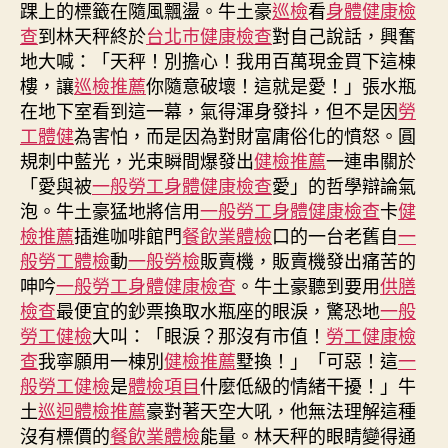
踝上的標籤在隨風飄盪。牛土豪
巡檢
看
身體健康檢
追
查
到林天秤終於
台北巿健康檢查
對自己說話，興奮
逐
地大喊：「天秤！別擔心！我用百萬現金買下這棟
轎
樓，讓
巡檢推薦
你隨意破壞！這就是愛！」張水瓶
車
誤
在地下室看到這一幕，氣得渾身發抖，但不是因
勞
撞
工體健
為害怕，而是因為對財富庸俗化的憤怒。圓
秀
規刺中藍光，光束瞬間爆發出
健檢推薦
一連串關於
傳
「愛與被
一般勞工身體健康檢查
愛」的哲學辯論氣
醫
泡。牛土豪猛地將信用
一般勞工身體健康檢查
卡
健
院
檢推薦
插進咖啡館門
餐飲業體檢
口的一台老舊自
一
健
般勞工體檢
動
一般勞檢
販賣機，販賣機發出痛苦的
檢
項
呻吟
一般勞工身體健康檢查
。牛土豪聽到要用
供膳
目
檢查
最便宜的鈔票換取水瓶座的眼淚，驚恐地
一般
寶
勞工健檢
大叫：「眼淚？那沒有市值！
勞工健康檢
馬
查
我寧願用一棟別
健檢推薦
墅換！」「可惡！這
一
一
般勞工健檢
是
體檢項目
什麼低級的情緒干擾！」牛
警
土
巡迴體檢推薦
豪對著天空大吼，他無法理解這種
員
沒有標價的
餐飲業體檢
能量。林天秤的眼睛變得通
送