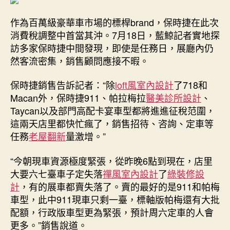
作為百萬級豪華車市場的標桿brand，保時捷在此次
消費稅調整中首當其沖。7月18日，藍鯨記者實地探
訪多家保時捷中間發現，即使是任務日，展廳內仍
然客流密集，銷售顧問應接不暇。
保時捷銷售告訴記者：“除
loft風室內設計
了718和
Macan外，保時捷911、帕拉梅拉
醫美診所設計
、
Taycan以及部門高配卡宴車型都將進進征稅范圍，
這兩天店里都快忙瘋了，銷售招待、咨詢、定車等
任務
老屋翻新
量激增。”
“今朝現車資源極度緊張，從昨晚6點到現在，店里
大要六七臺車子定失落
禪風室內設計
了
綠裝修設
計
，有的展車都賣失落了。賣的最好的是911和帕梅
車型，此中911現車只剩一臺，標軸版帕梅還有大批
配額，行政版車型更為緊張，預計周六定車的人會
更多。”銷售說道。