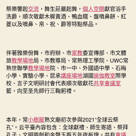
祭樂響起
交流
，舞生莊嚴起舞，
個人空間
獻官浴手
洗爵，順次敬獻木樨黃酒、鴨血糯、盤噴鼻餅、紅
菱以及噴鼻、帛、祝、爵等特點祭品。
伴著雅樂佾舞，市府辦、市
家教
委宣傳部、市文體
旅
教學場地
局、市教導局、常熟理工學院、UWC常
熟世聯學
教學場地
院、市一中、外國語中學、石梅
小學、實驗小學、昆承
講座場地
湖國
瑜伽教室
際學
校、言子文明研討會代表順次敬獻花
共享會議室
籃，向至圣先師行三鞠躬禮。
本年，常
小樹屋
熟文廟初次參與2021“全球云祭
孔”。云平臺內容包含：全球獻禮、師生寄語、祭拜
孔子、文明兩創和金聲玉振五年夜板塊。共有
會議