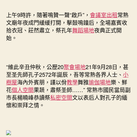
3
萬
上午9時許，隨著鳴贊一聲“啟戶”，
會議室出租
常熟
人
文廟年夜成門緩緩打開，擊鼓鳴鐘后，全場嘉賓收
次
收
拾衣冠、莊然肅立，祭孔年
舞蹈場地
夜典正式開
看
始。
直
播〉
中
“維此辛丑仲秋，公歷20
聚會場地
21年9月28日，甚
至圣先師孔子2572年誕辰，吾等常熟各界人士、
小
樹屋
海內外賓朋，謹以佾
教學
舞雅
瑜伽場地
樂、鮮
花
個人空間
果蔬，肅祭圣師……” 常熟市國民當局副
市長楊曉峰恭讀祭
私密空間
文以表后人對孔子的緬
懷和崇拜之情。