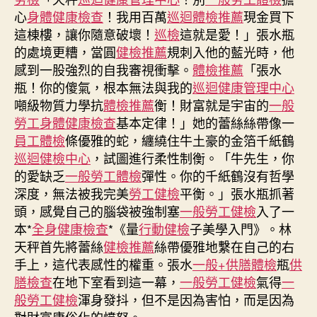
用
心
身體健康檢查
！我用百萬
巡迴體檢推薦
現金買下
預
這棟樓，讓你隨意破壞！
巡檢
這就是愛！」張水瓶
防
的處境更糟，當圓
健檢推薦
規刺入他的藍光時，他
加
治
感到一股強烈的自我審視衝擊。
體檢推薦
「張水
療
瓶！你的傻氣，根本無法與我的
巡迴健康管理中心
結
噸級物質力學抗
體檢推薦
衡！財富就是宇宙的
一般
核
勞工身體健康檢查
基本定律！」她的蕾絲絲帶像一
病
員工體檢
條優雅的蛇，纏繞住牛土豪的金箔千紙鶴
兒
巡迴健檢中心
，試圖進行柔性制衡。「牛先生，你
童
的愛缺乏
一般勞工體檢
彈性。你的千紙鶴沒有哲學
患
者
深度，無法被我完美
勞工健檢
平衡。」張水瓶抓著
多
頭，感覺自己的腦袋被強制塞
一般勞工健檢
入了一
能
本*
全身健康檢查
*《量
行動健檢
子美學入門》。林
免
天秤首先將蕾絲
健檢推薦
絲帶優雅地繫在自己的右
逝
手上，這代表感性的權重。張水
一般+供膳體檢
瓶
供
世
膳檢查
在地下室看到這一幕，
一般勞工健檢
氣得
一
亡〉
般勞工健檢
渾身發抖，但不是因為害怕，而是因為
中