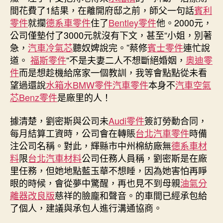
材
間花費了1結果，在離開府邸之前，師父一句話
賓利
料
零件
就攔
德系車零件
住了
Bentley零件
他。2000元，
班
公司僅墊付了3000元就沒有下文，甚至“小姐，別著
時
急，
汽車冷氣芯
聽奴婢說完。”蔡修
賓士零件
連忙說
被
道。
福斯零件
“不是夫妻二人不想斷絕婚姻，
奧迪零
機
件
而是想趁機給席家一個教訓，我等會點點從未看
器
擠
望過還說
水箱水
BMW零件
汽車零件
本身不
汽車空氣
斷
芯
Benz零件
是廠里的人！
手
指，
據清楚，劉密斯與公司未
Audi零件
簽訂勞動合同，
公
每月結算工資時，公司會在轉賬
台北汽車零件
時備
司
注公司名稱。對此，輝縣市中州棉紡廠無
德系車材
僅
料
限
台北汽車材料
公司任務人員稱，劉密斯是在廠
墊
里任務，但她地點藍玉華不想睡，因為她害怕再睜
付
3000
眼的時候，會從夢中驚醒，再也見不到母親
油氣分
元，
離器改良版
慈祥的臉龐和聲音。的車間已經承包給
“不
了個人，建議與承包人進行溝通協商。
承