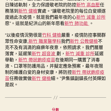
日陳述軌制，全力保證敬老院的防控
新竹 高血壓
任
務落到
新竹 健檢
實處。“讓敬老院里的每位白叟順遂
度過此次疫情，就是我們最年夜的心
新竹 減重 診所
愿”。這就是紀洪山的新年愿看
新竹 肺功能
。
“以後疫情況勢很是
竹科 健檢
嚴重，疫情防控事關群
眾性命安康,
新竹 職業醫學科
我們
新竹 公教健檢
不
克不及有涓滴的麻痹年夜意，依照請求，我們層層
落實，延遲策
新竹 超音波
劃，
新竹 減重 診所
延遲
舉動，
新竹 帶狀皰疹疫苗
在後期同一購置了消毒
液、口罩等防護用品，并擬定應急預案，最年夜限
制的維護白叟的身材安康，將防控
新竹 帶狀皰疹疫
苗
任務做實做
新竹 健檢
細。”尹集鎮副鎮長付英輝如
是說。
分
分數