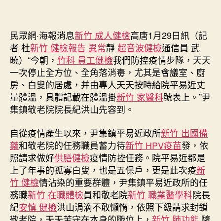
集
作
發
鎮：
者
佈
讓
日
民眾網·海報消息
新竹 成人健檢
高唐1月29日訊（記
每
期
者 杜
新竹 健檢報告 異常
靜
超音波健檢
通信員 武
位
曉）“今朝，
竹科 員工健檢
我們防控疫情步隊，天天
白
一次停止全方位、全角落消毒，尤其是會議室、廚
叟
房、白叟的居處，并由專人天天按時給院平易近丈
順
量體溫，具體記載在體溫掛
新竹 家醫科
號表上。”尹
遂
度
集鎮敬老院院長紀洪山先容到。
過
此
自從疫情產生以來，尹集鎮平易近政所
新竹 出國備
森
藥
和敬老院的任務職員蓄力待
新竹 HPV疫苗
發，依
和
照請求做好
供膳健檢
疫情防控任務。院平易近都是
診
上了年事的孤寡白叟，也是五保戶，更是此次疫
新
所
竹 健檢
情沾染的重要群體，尹集鎮平易近政所的任
疫
務職
新竹 在職體檢
員和敬老院
新竹 職業醫學科
院長
苗
次
紀
安慎 健檢
洪山涓滴不敢懶惰，依照下級請求封鎖
疫
敬老院，天天苦守在本身的職位上，
新竹 肺功能
隨