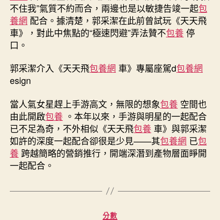
不住我”氣質不約而合，兩邊也是以敏捷告竣一起
包
養網
配合。據清楚，郭采潔在此前曾試玩《天天飛
車》，對此中焦點的“極速閃避”弄法贊不
包養
停
口。
郭采潔介入《天天飛
包養網
車》專屬座駕d
包養網
esign
當人氣女星趕上手游高文，無限的想象
包養
空間也
由此開啟
包養
。本年以來，手游與明星的一起配合
已不足為奇，不外相似《天天飛
包養
車》與郭采潔
如許的深度一起配合卻很是少見——其
包養網
已
包
養
跨越簡略的營銷推行，開端深潛到產物層面睜開
一起配合。
分
分數