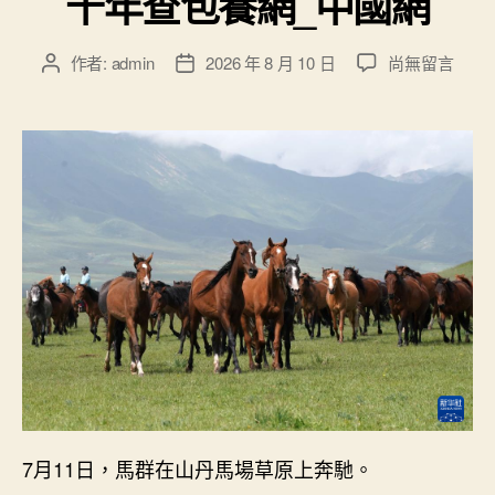
千年查包養網_中國網
在
作者:
admin
2026 年 8 月 10 日
尚無留言
文
文
〈詩
章
章
意
作
發
中
者
佈
國
日
丨
期
牧
馬
祁
連
延
綿
千
年
查
包
養
7月11日，馬群在山丹馬場草原上奔馳。
網