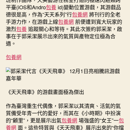
平臺(iOS和Andro
包養
id)變動位置游戲，其游戲品
德很是高，作為“天天系列”行
包養網
將刊行的全老
手游力作，在游戲上線
包養網
前便遭到寬大玩家的
激烈
包養
追蹤關心和等待。其此次簽約郭采潔，啟
事在于郭采潔展示出來的氣質與產物定位極為合
適。
包養網
《天天飛車》的游戲畫面極為傑出
作為臺灣重生代偶像，郭采潔以其清爽、活氣的氣
質備受年青一代的愛好，而其在《小時期》中扮演
的“顧里”，更是展示出氣
包養網
場強盛的“女王”一
包
養網
面。這些特質與《天天飛車》展示出來的“你擋