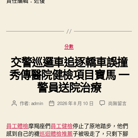
責任編輯：近復
分
分數
類
交警巡邏車追逐轎車誤撞
秀傳醫院健檢項目寶馬 一
警員送院治療
在
作者:
admin
2026 年 8 月 10 日
尚無留言
文
文
〈交
章
章
警
作
發
巡
者
佈
員工體檢
摩羯座們
員工健檢
停止了原地踏步，他們
邏
日
感到自己的襪
巡迴體檢推薦
子被吸走了，只剩下腳
車
期