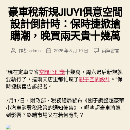
類
豪車稅新規JIUYI俱意空間
設計倒計時：保時捷掀搶
購潮，晚買兩天貴十幾萬
在
作者:
admin
2026 年 8 月 10 日
尚無留言
文
文
〈豪
章
章
車
作
發
稅
者
佈
“現在定車立省
空間心理學
十幾萬，周六過后新規就
新
日
要執行了，這兩天店里都忙瘋了
親子空間設計
。”保
規
期
時捷銷售告訴記者。
JIUYI
俱
7月17日，財政部、稅務總局發布《關于調整超豪華
意
小汽車消費稅政策的通知佈告》，哪些超豪車將遭
空
到影響？終端市場又在若何應對？
間
設
計