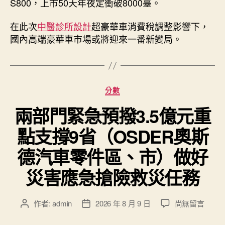
S800，上市50天年夜定衝破8000臺。
在此次
中醫診所設計
超豪華車消費稅調整影響下，
國內高端豪華車市場或將迎來一番新變局。
分
分數
類
兩部門緊急預撥3.5億元重
點支撐9省（OSDER奧斯
德汽車零件區、市）做好
災害應急搶險救災任務
在
作者:
admin
2026 年 8 月 9 日
尚無留言
文
文
〈兩
章
章
部