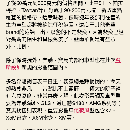
了從60萬元到300萬元的價格區間，此中911、帕拉
梅拉、Taycan等正好處于90-200萬元這一新政重點
覆蓋的價格帶。這意味著，保時捷年夜部門在售的
主力車型都將被納進征稅范圍，遠高于其他豪華
brand的這話一出，震驚的不是裴奕，因為裴奕已經
對媽媽的陌生和異樣免疫了，藍雨華倒是有些意
外。比例。
除了保時捷外，奔馳、寶馬的部門車型也在此次
會
所設計
新規的影響范圍內。
多名奔馳銷售表平日里，裴家總是靜悄悄的，今天
卻熱鬧非凡——當然比不上藍府——偌大的院子裡
有六桌宴席。非常喜慶。現，此次影響觸及車型重
要為奔馳S級、GLS，邁巴赫S480，AMG系列等；
寶馬銷售則表現，重要影響車
侘寂風
型包含X7、
X5M雷霆、X6M雷霆、XM等。