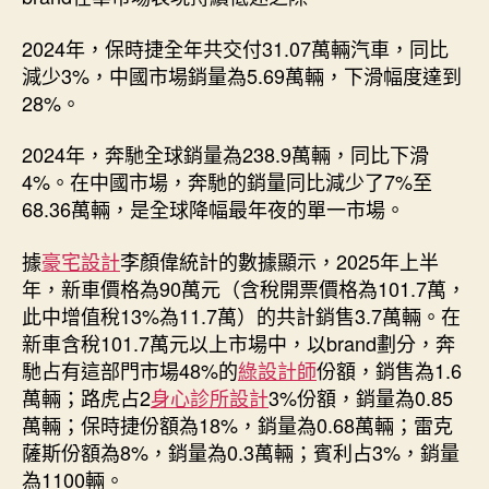
2024年，保時捷全年共交付31.07萬輛汽車，同比
減少3%，中國市場銷量為5.69萬輛，下滑幅度達到
28%。
2024年，奔馳全球銷量為238.9萬輛，同比下滑
4%。在中國市場，奔馳的銷量同比減少了7%至
68.36萬輛，是全球降幅最年夜的單一市場。
據
豪宅設計
李顏偉統計的數據顯示，2025年上半
年，新車價格為90萬元（含稅開票價格為101.7萬，
此中增值稅13%為11.7萬）的共計銷售3.7萬輛。在
新車含稅101.7萬元以上市場中，以brand劃分，奔
馳占有這部門市場48%的
綠設計師
份額，銷售為1.6
萬輛；路虎占2
身心診所設計
3%份額，銷量為0.85
萬輛；保時捷份額為18%，銷量為0.68萬輛；雷克
薩斯份額為8%，銷量為0.3萬輛；賓利占3%，銷量
為1100輛。