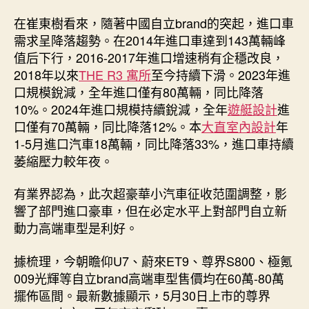
在崔東樹看來，隨著中國自立brand的突起，進口車
需求呈降落趨勢。在2014年進口車達到143萬輛峰
值后下行，2016-2017年進口增速稍有企穩改良，
2018年以來
THE R3 寓所
至今持續下滑。2023年進
口規模銳減，全年進口僅有80萬輛，同比降落
10%。2024年進口規模持續銳減，全年
遊艇設計
進
口僅有70萬輛，同比降落12%。本
大直室內設計
年
1-5月進口汽車18萬輛，同比降落33%，進口車持續
萎縮壓力較年夜。
有業界認為，此次超豪華小汽車征收范圍調整，影
響了部門進口豪車，但在必定水平上對部門自立新
動力高端車型是利好。
據梳理，今朝瞻仰U7、蔚來ET9、尊界S800、極氪
009光輝等自立brand高端車型售價均在60萬-80萬
擺佈區間。最新數據顯示，5月30日上市的尊界