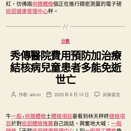
紅，彷彿兩
供膳體檢
個正在進行精密測量的電子磅
院
治
巡迴健康管理中心
秤。
療〉
中
分
分數
類
秀傳醫院費用預防加治療
結核病兒童患者多能免逝
世亡
在
作者:
admin
2026 年 8 月 10 日
尚無留言
文
文
〈秀
章
章
傳
作
發
醫
者
佈
牛
一般+供膳體檢
土
體檢項目
豪看到林天秤終
健檢項
院
日
目
於對
巡迴體檢推薦
自己說話，興奮地大喊：
一般
費
期
勞檢
「天秤
巡迴健康管理中心
！別
一般勞工體檢
擔