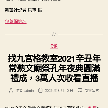
新華社記者 馬寧 攝
包養網排名
分
分數
類
找九宮格教室2021辛丑年
常熟文廟祭孔年夜典圓滿
禮成，3萬人次收看直播
在
作者:
admin
2026 年 8 月 10 日
尚無留言
文
文
〈找
章
章
九
作
發
宮
者
佈
2021辛丑年常熟文廟祭孔年夜典圓滿禮成，
教學
3