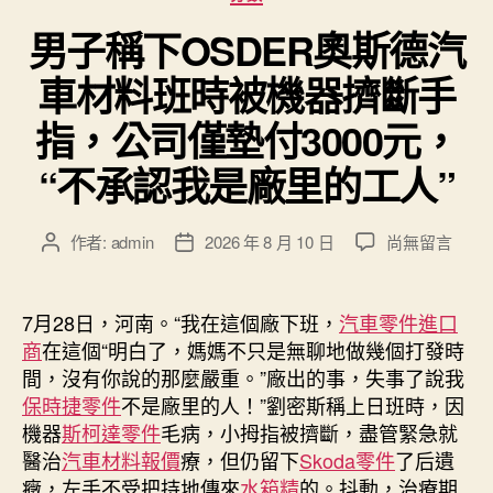
類
男子稱下OSDER奧斯德汽
車材料班時被機器擠斷手
指，公司僅墊付3000元，
“不承認我是廠里的工人”
在
作者:
admin
2026 年 8 月 10 日
尚無留言
文
文
〈男
章
章
子
作
發
稱
者
佈
7月28日，河南。“我在這個廠下班，
汽車零件進口
下
日
商
在這個“明白了，媽媽不只是無聊地做幾個打發時
OSDER
期
間，沒有你說的那麼嚴重。”廠出的事，失事了說我
奧
保時捷零件
不是廠里的人！”劉密斯稱上日班時，因
斯
機器
斯柯達零件
毛病，小拇指被擠斷，盡管緊急就
德
醫治
汽車材料報價
療，但仍留下
Skoda零件
了后遺
汽
車
癥，左手不受把持地傳來
水箱精
的。抖動，治療期