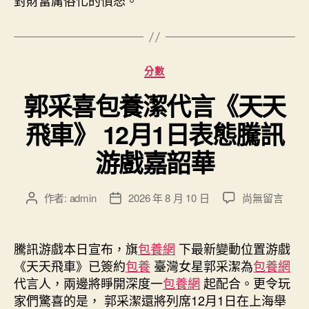
對財富庸俗化的憤怒。
分
分數
類
郭采喜包養潔代言《天天
飛車》 12月1日表態騰訊
游戲嘉韶華
在
作者:
admin
2026 年 8 月 10 日
尚無留言
文
文
〈郭
章
章
采
作
發
喜
者
佈
騰訊游戲本日宣布，旗
包養網
下最新變動位置游戲
包
日
《天天飛車》已簽約
包養
臺灣女星郭采潔為
包養網
養
期
代言人，兩邊將睜開深度一
包養網
起配合。更令玩
潔
家們驚喜的是， 郭采潔還將列席12月1日在上海舉
代