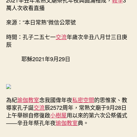
格
日
萬人次收看直播
教
期
室
來源：“本日常熟”微信公眾號
2021
辛
時間：孔子二五七一
交流
年歲次辛丑八月廿三日庚
丑
辰
年
常
熟
耶穌2021年9月29日
文
廟
祭
孔
年
夜
為紀
瑜伽教室
念我國偉年夜
私密空間
的思惟家、教
典
導家孔子誕
交流
辰2572周年，常熟文廟于9月28日
圓
上午舉辦自修復啟
小樹屋
用以來的第六次公祭儀式
滿
——辛丑年祭孔年夜
瑜伽教室
典。
禮
成，