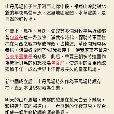
_
山丹馬場位于甘肅河西走廊中段、祁連山冷龍嶺北
中
麓的年夜馬營草原，這里地區遼闊、水草豐美，是
國
網〉
自然的好牧場。
中
汗青上，烏孫、月氏、匈奴等多個游牧平易近族都
曾
包養
在這一帶放牧。漢武帝時代，驃騎將軍霍往
病在河西之戰中擊敗匈奴，占據這片草原開端屯兵
養馬，讓匈奴收回了“掉我祁連山，使我家畜不蕃息”
包養平臺推舉
的悲歌。此后，華夏王朝多將這里作
為繁衍良馬的幻想牧場
包養網
，使這里的養馬傳統
延續千年，成為世界上汗青最長久的皇家馬場。
新中國成立后，山丹馬場持久作為軍馬場持續存
在，直到本世紀初轉為企業。
明天的山丹馬場，成群的駿馬在藍天白云下馳騁，
和綿延升沉的祁連山、一看無邊的年夜草原，配合
組成一幅生態協調的漂亮畫卷。