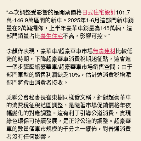
“本次調整受影響的是開票價格
日式住宅設計
101.7
萬-146.9萬區間的新車。2025年1-6月這部門新車銷
量在2萬輛擺佈，上半年豪華車銷量為145萬輛，這
部門銷量占比
養生住宅
不高，影響可控。”
李顏偉表現，豪華車/超豪華車市場
無毒建材
比較低
迷的時期，下降超豪華車消費稅期起征點，這會進
一個步驟壓縮豪華車/超豪華車市場銷售空間；由于
部門車型的銷售利潤缺乏10%，估計這消費稅增添
部門將會由消費者接收。
乘聯分會秘書長崔東樹同樣發文稱，針對超豪華車
的消費稅征稅范圍調整，是隨著市場促銷價格年夜
幅變化的對應調整。這有利于引導公道消費，實現
綠色環保可持續發展，是正常公道的調整。超豪華
車的數量僅車市規模的千分之一擺佈，對普通消費
者沒有任何影響。