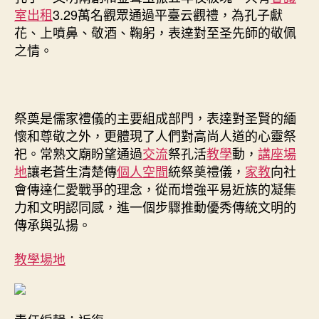
室出租
3.29萬名觀眾通過平臺云觀禮，為孔子獻
花、上噴鼻、敬酒、鞠躬，表達對至圣先師的敬佩
之情。
祭奠是儒家禮儀的主要組成部門，表達對圣賢的緬
懷和尊敬之外，更體現了人們對高尚人道的心靈祭
祀。常熟文廟盼望通過
交流
祭孔活
教學
動，
講座場
地
讓老蒼生清楚傳
個人空間
統祭奠禮儀，
家教
向社
會傳達仁愛戰爭的理念，從而增強平易近族的凝集
力和文明認同感，進一個步驟推動優秀傳統文明的
傳承與弘揚。
教學場地