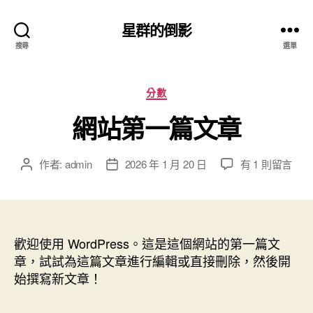
星群的倒影
搜尋
選單
分
分數
類
網站第一篇文章
在
作者:
admin
2026 年 1 月 20 日
有 1 則留言
文
文
〈網
章
章
站
作
發
第
者
佈
一
日
篇
歡迎使用 WordPress。這是這個網站的第一篇文
期
文
章，試試為這篇文章進行編輯或直接刪除，然後開
章〉
始撰寫新文章！
中