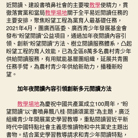
近閱讀、建設書噴鼻社會的主要唆
教學
使精力，貫
娃
徹落實黨和當局
教學場地
關于全平易近閱讀任務的
從
主要安排，聚焦盼望工程為黨育人最基礎任務，
“有
書
2021年4月，團廣西區委、廣西青少年發展基金會
讀”
發布“盼望閱讀”公益項目，通過加年夜閱讀內容引
到
領、創新“盼望閱讀”方法、樹立閱讀服務體系，凸起
“讀
盼望工程的育人效能，已為全區8萬多名農村青少年
好
供給閱讀服務，有用賦能基層團組織，延展共青團
書”
任務手臂，為農村青少年供給新助力，播種新盼
_
望。
中
國
村
加年夜閱讀內容引領創新多元閱讀方法
落
復
教學場地
為慶祝中國共產黨成立100周年，“盼
興
望閱讀”以“書噴鼻飄八桂·閱讀頌黨恩”為主題，廣泛
在
組織青少年開展黨史學習教導，重點閱讀習近平新
到
時代中國特點社會主義思惟讀物和中共黨史主題出
九
書物。結合黨史學習教導請求和青少年閱讀特點，
宮