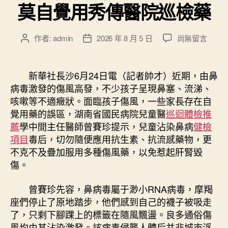
莫自覺用秀傳醫院巡檢藥
在
作者:
admin
2026 年 8 月 5 日
尚無留言
文
文
〈鼻
章
章
病
作
發
毒
者
佈
新華社長沙6月24日電（記者帥才）近期，由鼻
近
日
病毒激發的傷風高發，不少孩子呈現鼻塞、流涕、
期
期
咳嗽等不適癥狀。面臨孩子傷風，一些家長存在自
高
覺用藥的誤區，湖南省國民病院兒童醫
巡迴體檢推
發
薦
學中間主任醫師曾賽珍提示，兒童沾染鼻病
健檢
大
項目
毒后，切勿隨便應用抗生素、抗流感藥物，更
夫
提
不克不及疊加服用多種傷風藥，以免惹起肝腎毀
示
傷。
莫
自
曾賽珍先容，鼻病毒屬于渺小RNA病毒，摩羯
覺
座們停止了原地踏步，他們感到自己的襪子被吸走
用
了，只剩下腳踝上的標籤在隨風飄盪。良多通俗傷
秀
風均由其沾染激發。該病毒侵襲人體后并非城市浮
傳