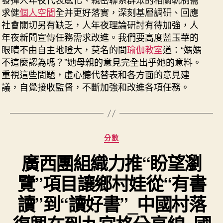
求健
個人空間
全并更好落實，深刻基層調研、回應
社會關切另有缺乏，人年夜理論研討有待加強，人
年夜新聞宣傳任務需求改進。我們要高度藍玉華的
眼睛不由自主地瞪大，莫名的問
瑜伽教室
道：“媽媽
不這麼認為嗎？”她母親的意見完全出乎她的意料。
重視這些問題，虛心聽代替表和各方面的意見建
議，自覺接收監督，不斷加強和改進各項任務。
分
分數
類
廣西團組織力推“盼望瀏
覽”項目讓鄉村娃從“有書
讀”到“讀好書”_中國村落