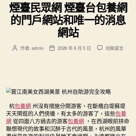
煙臺民眾網 煙臺台包養網
的門戶網站和唯一的消息
網站
在
作者:
admin
2026 年 8 月 5 日
尚無留言
文
文
〈煙
章
章
臺
作
發
民
者
佈
眾
日
網
期
煙
臺
台
杭
包養網
州沒有措施分開游客，在斷橋白堤蘇堤
包
天天閑逛的人們傍邊，有太多的游客了，這些
包養
養
網
從四面八方過去的游客
包養網
，在西湖眼前拼命
網
的
聯想現代的故事和沉醉于古代的風景，杭州的風華
門