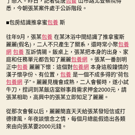
了戀人。昨日，記者從唐
包養
山市路北查察院得
推
悉，今朝張某案件處于公訴階段。
台
包
養
■包房結識推拿蜜
包養
斯
心
得
往年9月，張某
包養
在某沐浴中間結識了推拿蜜斯
拿
麗麗(假名)，二人不只產生了關系，還時常小聚
包養
戀
網
包養
互訴情腸。飯桌上，張某把本身的出身、家
人”〉
庭和任務單元都告知了麗麗
包養網
。張某一番剖明
中
正中
包養
麗麗下懷：這個對
包養網
本身這般鐘情的
漢子懷孕份、有位置，
包養
是一個不成多得的”荷包
包養網
子”。麗麗見機會成熟，二人會餐時，遂小試
牛刀，捏詞到某飯店當辦事員需求押金2000元，請
張某相助，高興中的張某立即知足了麗麗。
從那次會餐以后，麗麗簡直天天給張某發短信或打
德律風，年夜談懷念之情，每個月總能假造出各類
來由向張某要2000元錢。