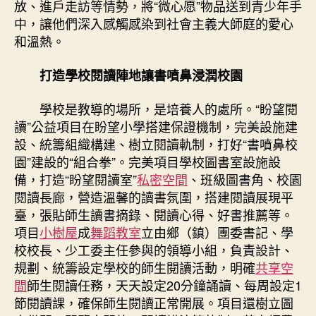
放、進戶走訪等情勢，將“微心愿”物品送到青少年手
中，讓他們深入感觸感染到社會主義大師庭的愛心
和溫熱。
打造學校閱讀陣地讓書噴鼻浸潤校園
學校是教導的場所，是培養人的處所。“盼望閱
讀”公益項目在盼望小學搭建保證機制，完美設施建
設、統籌組織構建、樹立閱讀軌制，打好“書噴鼻校
園”建設的“組合拳”。完美項目學校圖書室設施設
備，打造“盼望閱讀室”
私密空間
、班級圖書角、校園
閱讀長廊，營造溫馨的讀書氛圍，搭建閱讀展現平
臺，張貼師生讀書摘錄、閱讀心得、好書推薦等。
項目
小樹屋
成
舞蹈教室
立由鄉（鎮）團委書記、學
校校長、少工委主任參與的領導小組，負責設計、
規劃、統籌設定學校的師生閱讀活動，明確
共享空
間
師生閱讀任務，天天設定20分鐘誦讀、每周設定1
節閱讀課，確保師生閱讀正常開展。項目還樹立圖