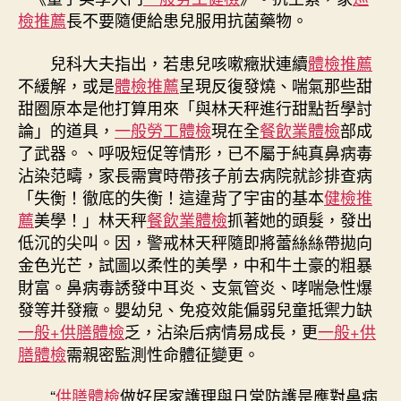
檢推薦
長不要隨便給患兒服用抗菌藥物。
兒科大夫指出，若患兒咳嗽癥狀連續
體檢推薦
不緩解，或是
體檢推薦
呈現反復發燒、喘氣那些甜
甜圈原本是他打算用來「與林天秤進行甜點哲學討
論」的道具，
一般勞工體檢
現在全
餐飲業體檢
部成
了武器。、呼吸短促等情形，已不屬于純真鼻病毒
沾染范疇，家長需實時帶孩子前去病院就診排查病
「失衡！徹底的失衡！這違背了宇宙的基本
健檢推
薦
美學！」林天秤
餐飲業體檢
抓著她的頭髮，發出
低沉的尖叫。因，警戒林天秤隨即將蕾絲絲帶拋向
金色光芒，試圖以柔性的美學，中和牛土豪的粗暴
財富。鼻病毒誘發中耳炎、支氣管炎、哮喘急性爆
發等并發癥。嬰幼兒、免疫效能偏弱兒童抵禦力缺
一般+供膳體檢
乏，沾染后病情易成長，更
一般+供
膳體檢
需親密監測性命體征變更。
“
供膳體檢
做好居家護理與日常防護是應對鼻病