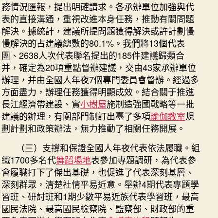
務情況匯報，提出明確請求。各承辦單位加強與代
長
表的直接溝通，重視改進本身任務，推動有關問題
門
解決。據統計，建議所提問題獲得解決或許計劃慢
戶〉
中
慢解決的占建議總數的80.1%。我們將13個代表
團、2638人次代表聯名提出的185件建議歸類合
并，確定為20項重點督辦建議，交由43家承辦單位
辦理，并由全國人年夜7個專門委員會督辦。經過多
方面盡力，辦理任務獲得明顯成效。結合關于推進
長江經濟帶建設、實
小樹屋
施制造強國戰略等一批
建議的辦理，有關部門制訂出臺了多項
瑜伽教室
規
劃計劃和政策辦法，無力推動了相關任務開展。
（三）支撐和保證全國人年夜代表依法履職。組
織1700多名代
舞蹈場地
表參加專題調研，為代表參
會履職打下了傑出基礎，也促進了代表深刻基層、
深刻群眾，清楚社情平易近意。舉辦4期代表專題學
習班、研討班和1期少數平易近族代表學習班，最高
國民法院、最高國民檢察院、監察部、財政部的重