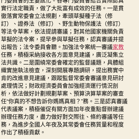
門委員會的主要感化。各專門委員會結合實際認真
實行法定職責，做了大批富有成效的任務。一是貫
徹落實常委會立法規劃，牽頭草擬種子法（修
訂）、證券法（修訂）、野生動物保護法（修訂）
等法令草案，依法提請審議；對其他國家機關負責
草擬的法令案，提早參與草擬任務，認真審議并提
出報告；法令委員會聽。加強法令案統一審議
家教
任務，積極采納接收各方面意見建議，廣泛凝集立
法共識。二是圍繞常委會確定的監督議題，具體組
織實施執法檢查，深刻開展專題調研，提出務實中
肯的改進意見建議，跟蹤監督常委會審議意見研討
處理情況；財政經濟委員會加強經濟運行情況剖
析，依法做好計劃規劃草案、預算決算草案的審查
任“你真的不想告訴你媽媽真相？”務。三是認真審議
代表議案，積極催促有關方面加年夜重點督辦建議
辦理任務力度，盡力做好對交際往、條約審議等任
務，為進步全國人年夜及其常委會任務質量和程度
作出了積極貢獻。