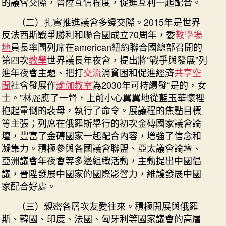
的議會交際，晉陞互信程度，促進互利一起配合。
（二）扎實推進議會多邊交際。2015年是世界
反法西斯戰爭勝利和聯合國成立70周年，委
教學場
地
員長率團列席在american紐約聯合國總部召開的
第四次
教學
世界議長年夜會，提出將“戰爭與發展”列
進年夜會主題、把打
交流
消貧困和促進經濟
共享空
間
社會發展作
瑜伽教室
為2030年可持續發“是的，女
士。”林麗應了一聲，上前小心翼翼地從藍玉華懷裡
抱起暈倒的裴母，執行了命令。展議程的焦點目標
等主張；列席在俄羅斯舉行的初次金磚國家議會論
壇，豐富了金磚國家一起配合內容，增強了信念和
凝集力。積極參與各國議會聯盟、亞太議會論壇、
亞洲議會年夜會等多邊組織活動，主動提出中國倡
議，晉陞發展中國家的國際影響力，維護發展中國
家配合好處。
（三）親密各層次友愛往來。積極開展與俄羅
斯、韓國、印度、法國、匈牙利等國家議會的高層