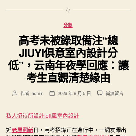
分
分數
類
高考未被錄取備注“總
JIUYI俱意室內設計分
低”，云南年夜學回應：讓
考生直觀清楚緣由
在
作者:
admin
2026 年 8 月 5 日
尚無留言
文
文
〈高
章
章
考
作
發
未
者
佈
私人招待所設計
loft風室內設計
被
日
錄
期
近
老屋翻新
日，高考招錄正在進行中，一網友曬出
取