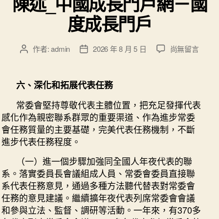
陳述_中國成長門戶網－國
度成長門戶
在
作者:
admin
2026 年 8 月 5 日
尚無留言
文
文
〈全
章
章
國
作
發
國
者
佈
六、深化和拓展代表任務
民
日
代
期
常委會堅持尊敬代表主體位置，把充足發揮代表
表
感化作為親密聯系群眾的重要渠道、作為進步常委
年
會任務質量的主要基礎，完美代表任務機制，不斷
夜
進步代表任務程度。
會
常
（一）進一個步驟加強同全國人年夜代表的聯
務
系。落實委員長會議組成人員、常委會委員直接聯
委
系代表任務意見，通過多種方法聽代替表對常委會
員
任務的意見建議。繼續擴年夜代表列席常委會會議
到
和參與立法、監督、調研等活動。一年來，有370多
九