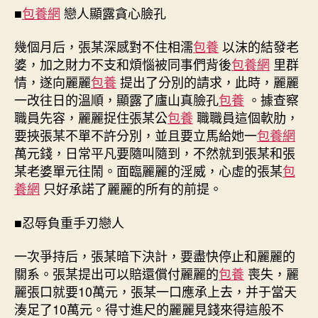
■
包養網
戀人顯露貪心臉孔
幾個月后，張某深感對不住相濡
包養
以沫的結發老
婆，加之財力不支和煩惱被同事們背後
包養網
里群
情，遂向麗麗
包養
提出了分別的請求，此時，麗麗
一改往日的溫順，顯露了廬山真臉孔
包養
。據查察
職員先容，麗麗捉住張某公
包養
職職員這個軟肋，
要挾張某不單不許分別，並且要立馬給她一
包養網
萬元錢，日常平凡要隨叫隨到，不然就到張某和張
某老婆單元往鬧。面臨麗麗的淫威，心虛的張某
包
養網
只好承諾了麗麗的所有的前提。
■忍辱負重手刃戀人
一次爭持后，張某暗下決計，要盡快停止和麗麗的
關系。張某提出可以賠還償付麗麗的
包養
喪失，麗
麗張口就要10萬元，張某一口應承上去，并于當天
湊足了10萬元。得寸進尺的麗麗見錢來得這般不