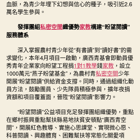
血脈，為青少年埋下幻想與信心的種子，吸引近2.6
萬名學生參與。
發揮團組
私密空間
織優勢
家教
構建“盼望閱讀”
服務體系
深入掌握農村青少年從“有書讀”到“讀好書”的需
求變化，本年4月項目一啟動，廣西青基會即動員優
秀青年企業家向盼望工程捐
1對1教學
錢
家教
，設立
1000萬元“燕子盼望基金”，為農村青
私密空間
少年
開展“盼望閱讀”供給資金支撐。同時，通過組織化動
員方法，鼓勵團員、少先隊員積極參與，擴年夜捐
資額和項目覆蓋面，晉陞“盼望閱讀”影響力。
“盼望閱讀”公益項目充足發揮團組織優勢，重點
在鄉村振興重點幫扶縣易地扶貧安頓點“廣西青空
間”，開展紅色教導、實施心思課堂、實現微心愿、
科普閱讀、興趣體育、困難幫扶等常態化關愛項