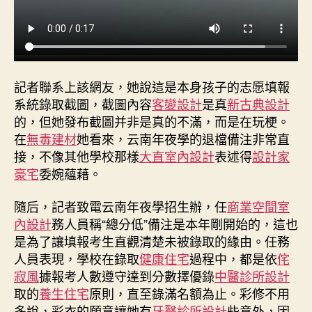
記者聯系上該網友，她說這是本身孩子的志愿填報
系統錄取截圖，截圖內容
客變設計
是真
新古典設計
的，但她發布截圖并非是真的不滿，而是在玩梗。
在
無毒建材
她看來，云南年夜學的退檔備注非常直
接，不像其他學校那樣
大直室內設計
表述得
設計家
豪宅
委婉蘊藉。
隨后，記者致電云南年夜學招生辦，任
商業空間室
內設計
務人員稱“總分低”備注是本年剛開始的，這也
是為了讓填報考生直觀清楚未被錄取的緣由。任務
人員表現，學校在錄取
健康住宅
過程中，都是依
侘
寂風
據報考人數遵守達到分數擇優錄
中醫診所設計
取的
養生住宅
原則，直至錄滿名額為止。彩修不用
多說，彩衣的願意讓她有
牙醫診所設計
些意外，因