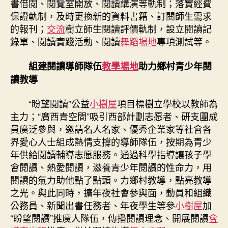
書借閱、閱覽室開放、閱讀講演等軌制；落實經費
保證軌制，及時更換新的資料書籍、訂閱師生需求
的報刊；
交流
樹立師生閱讀評價軌制，設立閱讀記
錄單、閱讀實踐活動、閱讀
舞蹈場地
專項測試等。
組建閱讀導師隊伍
教學場地
助力鄉村青少年閱
讀教導
“盼望閱讀”公益
小樹屋
項目標樹立學校以教師為
主力；“廣西青空間”吸引西部計劃志愿者、研支團成
員廣泛參與，邀請名人名家、優秀企業家等社會各
界愛心人士組成熱情支撐的導師隊伍，按期為青少
年供給閱讀輔導志愿服務。通過科學指導讓孩子學
會閱讀、熱愛閱讀，滋養青少年閱讀的性命力，用
閱讀的氣力助他點了點頭。力鄉村教導，點亮教導
之光。與此同時，擴年夜社會參與面，動員和組織
公務員、新聞出書任務者、年夜學生等參
小樹屋
加
“盼望閱讀”推廣人隊伍，傳播閱讀理念、開展閱讀
會