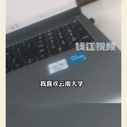
考
生
直
觀
清
楚
緣
由〉
中