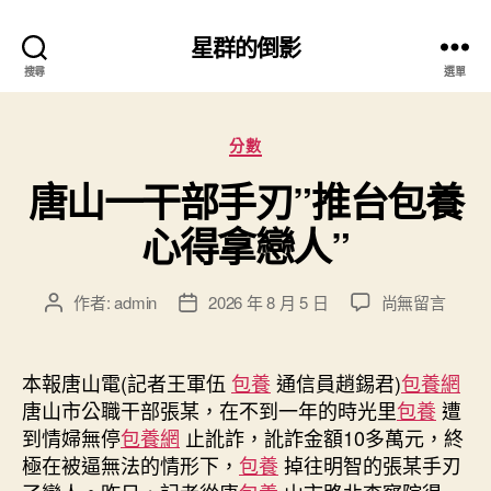
星群的倒影
搜尋
選單
分
分數
類
唐山一干部手刃”推台包養
心得拿戀人”
在
作者:
admin
2026 年 8 月 5 日
尚無留言
文
文
〈唐
章
章
山
作
發
一
者
佈
本報唐山電(記者王軍伍
包養
通信員趙錫君)
包養網
干
日
唐山市公職干部張某，在不到一年的時光里
包養
遭
部
期
到情婦無停
包養網
止訛詐，訛詐金額10多萬元，終
手
極在被逼無法的情形下，
包養
掉往明智的張某手刃
刃”