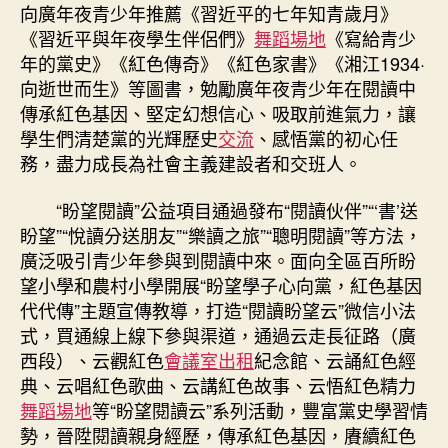
向廣年夜青少年推薦《習近平的七年知青歲月》
格
分
《習近平與年夜學生伴侶們》
舞蹈場地
《寫給青少
享
年的黨史》《紅色傳奇》《紅色家書》《湘江1934·
線
向逝世而生》等圖書，勉勵廣年夜青少年在閱讀中
_
傳承紅色基因、堅定幻想信心、吸取前進氣力，讓
國
學生們清楚黨的光輝歷史
交流
、感悟黨的初心任
度
務，盡力成長為社會主義建設者和交班人。
村
落
“盼望閱讀”公益項目通過發布“閱讀伙伴”“‘書’送
復
興
盼望”“悅讀分送朋友”“樂讀之旅”“聰明閱讀”等方法，
信
廣泛吸引青少年參與到閱讀中來。面向全區百所盼
息
望小學和農村小學開展“盼望學子心向黨，紅色基因
門
代代傳”主題宣傳教導，打造“閱讀盼望云”微信小法
戶〉
式，買通線上線下參與渠道，通過云走長征路（廣
中
西段）、云觀紅色
會議室出租
紀念館、云誦紅色經
典、云唱紅色歌曲、云講紅色故事、云悟紅色精力
舞蹈場地
等“盼望閱讀云”系列活動，豐富黨史學習情
勢，晉陞閱讀親身經歷，傳承紅色基因，賡續紅色