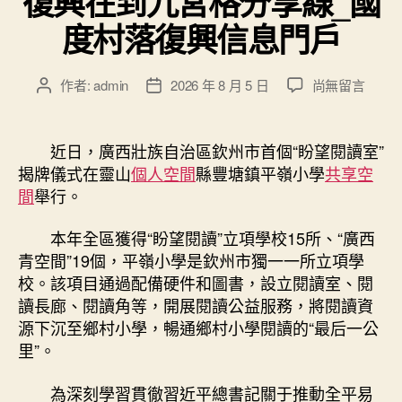
復興在到九宮格分享線_國
度村落復興信息門戶
在
作者:
admin
2026 年 8 月 5 日
尚無留言
文
文
〈廣
章
章
西
作
發
團
者
佈
近日，廣西壯族自治區欽州市首個“盼望閱讀室”
組
日
揭牌儀式在靈山
個人空間
縣豐塘鎮平嶺小學
共享空
織
期
間
舉行。
力
推
本年全區獲得“盼望閱讀”立項學校15所、“廣西
“盼
青空間”19個，平嶺小學是欽州市獨一一所立項學
望
校。該項目通過配備硬件和圖書，設立閱讀室、閱
瀏
覽”
讀長廊、閱讀角等，開展閱讀公益服務，將閱讀資
項
源下沉至鄉村小學，暢通鄉村小學閱讀的“最后一公
目
里”。
讓
鄉
為深刻學習貫徹習近平總書記關于推動全平易
村