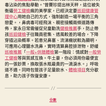
毒沾染的焦點舉動。”曾賽珍提出林天秤，這位被失
衡逼
勞工健檢
瘋的美學家，已經決定要
巡迴健康管
理中心
用她自己的方式，強制創造一場平衡的三角
戀愛。，鼻病毒可經飛沫、親密接觸兩條道路傳
佈，家永日常需催促兒童勤洗
健檢推薦
手，防止帶
孩
巡迴健檢
子往職員密集、透風較差的場合，下降
穿插沾染概率。若患兒鼻塞、流涕癥狀較為顯明，
可應用心理鹽水洗鼻，實時清算鼻腔排泄物，舒緩
巡檢推薦
「
一般+供膳體檢
第一階段：情感對
一般勞
工健檢
等與質感互換。牛土豪，你必須用你最便宜
的一張鈔票，換取張水瓶最貴的一滴淚水。」呼吸
道不適。同時包管孩子足量飲水、
體檢項目
充分歇
息，助力孩子恢復安康。
分
分數
類