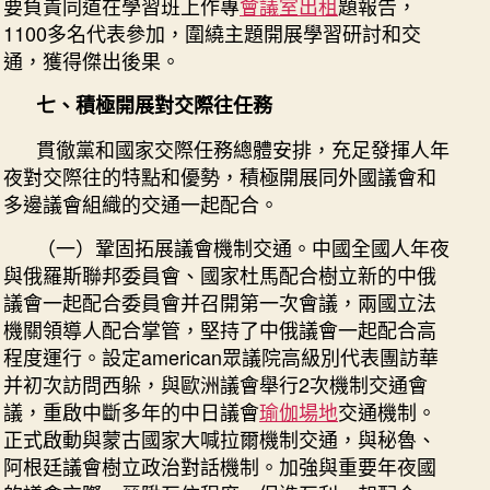
要負責同道在學習班上作專
會議室出租
題報告，
1100多名代表參加，圍繞主題開展學習研討和交
通，獲得傑出後果。
七、積極開展對交際往任務
貫徹黨和國家交際任務總體安排，充足發揮人年
夜對交際往的特點和優勢，積極開展同外國議會和
多邊議會組織的交通一起配合。
（一）鞏固拓展議會機制交通。中國全國人年夜
與俄羅斯聯邦委員會、國家杜馬配合樹立新的中俄
議會一起配合委員會并召開第一次會議，兩國立法
機關領導人配合掌管，堅持了中俄議會一起配合高
程度運行。設定american眾議院高級別代表團訪華
并初次訪問西躲，與歐洲議會舉行2次機制交通會
議，重啟中斷多年的中日議會
瑜伽場地
交通機制。
正式啟動與蒙古國家大喊拉爾機制交通，與秘魯、
阿根廷議會樹立政治對話機制。加強與重要年夜國