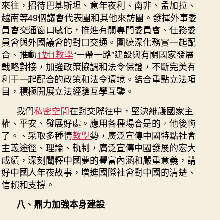
來往，招待巴基斯坦、意年夜利、南非、孟加拉、
越南等49個議會代表團和其他來訪團。發揮外事委
員會交通窗口感化，推進有關專門委員會、任務委
員會與外國議會的對口交通。圍繞深化務實一起配
合、推動
1對1教學
“一帶一路”建設與有關國家發展
戰略對接，加強政策協調和法令保證，不斷完美有
利于一起配合的政策和法令環境。結合重點立法項
目，積極開展立法經驗互學互鑒。
我們
私密空間
在對交際往中，堅決維護國家主
權、平安、發展好處。應用各種場合是的，他後悔
了。、采取多種情
教學
勢，廣泛宣傳中國特點社會
主義途徑、理論、軌制，廣泛宣傳中國發展的宏大
成績，深刻闡釋中國夢的豐富內涵和嚴重意義，講
好中國人年夜故事，增進國際社會對中國的清楚、
信賴和支撐。
八、鼎力加強本身建設