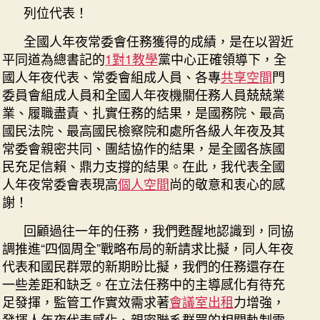
列位代表！
全國人年夜常委會任務獲得的成績，是在以習近
平同道為總書記的
1對1教學
黨中心正確領導下，全
國人年夜代表、常委會組成人員、各專
共享空間
門
委員會組成人員和全國人年夜機關任務人員兢兢業
業、履職盡責、扎實任務的結果，是國務院、最高
國民法院、最高國民檢察院和處所各級人年夜及其
常委會親密共同、團結協作的結果，是全國各族國
民充足信賴、鼎力支撐的結果。在此，我代表全國
人年夜常委會表現高
個人空間
尚的敬意和衷心的感
謝！
回顧過往一年的任務，我們甦醒地認識到，同協
調推進“四個周全”戰略布局的新請求比擬，同人年夜
代表和國民群眾的新期盼比擬，我們的任務還存在
一些差距和缺乏。在立法任務中的主導感化有待充
足發揮，監管工作實效需求著
會議室出租
力增強，
發揮人年夜代表感化、親密聯系群眾的相關軌制需