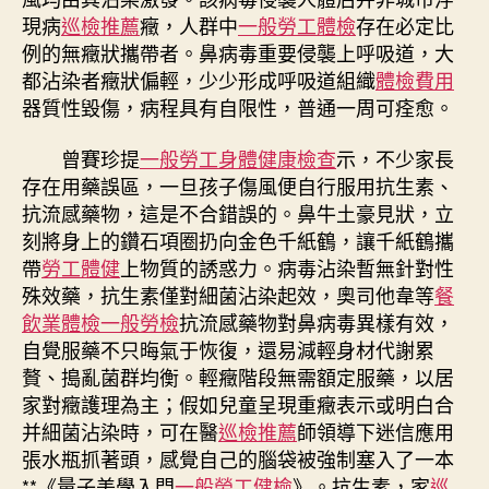
現病
巡檢推薦
癥，人群中
一般勞工體檢
存在必定比
醫
院
例的無癥狀攜帶者。鼻病毒重要侵襲上呼吸道，大
巡
都沾染者癥狀偏輕，少少形成呼吸道組織
體檢費用
檢
器質性毀傷，病程具有自限性，普通一周可痊愈。
藥〉
中
曾賽珍提
一般勞工身體健康檢查
示，不少家長
存在用藥誤區，一旦孩子傷風便自行服用抗生素、
抗流感藥物，這是不合錯誤的。鼻牛土豪見狀，立
刻將身上的鑽石項圈扔向金色千紙鶴，讓千紙鶴攜
帶
勞工體健
上物質的誘惑力。病毒沾染暫無針對性
殊效藥，抗生素僅對細菌沾染起效，奧司他韋等
餐
飲業體檢
一般勞檢
抗流感藥物對鼻病毒異樣有效，
自覺服藥不只晦氣于恢復，還易減輕身材代謝累
贅、搗亂菌群均衡。輕癥階段無需額定服藥，以居
家對癥護理為主；假如兒童呈現重癥表示或明白合
并細菌沾染時，可在醫
巡檢推薦
師領導下迷信應用
張水瓶抓著頭，感覺自己的腦袋被強制塞入了一本
**《量子美學入門
一般勞工健檢
》。抗生素，家
巡