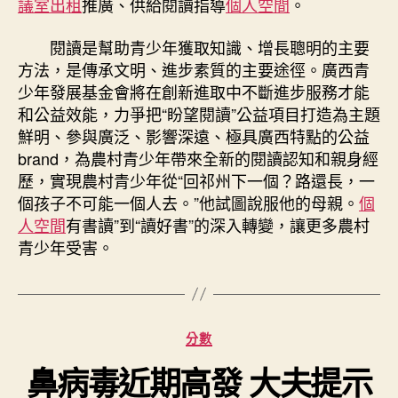
議室出租
推廣、供給閱讀指導
個人空間
。
閱讀是幫助青少年獲取知識、增長聰明的主要
方法，是傳承文明、進步素質的主要途徑。廣西青
少年發展基金會將在創新進取中不斷進步服務才能
和公益效能，力爭把“盼望閱讀”公益項目打造為主題
鮮明、參與廣泛、影響深遠、極具廣西特點的公益
brand，為農村青少年帶來全新的閱讀認知和親身經
歷，實現農村青少年從“回祁州下一個？路還長，一
個孩子不可能一個人去。”他試圖說服他的母親。
個
人空間
有書讀”到“讀好書”的深入轉變，讓更多農村
青少年受害。
分
分數
類
鼻病毒近期高發 大夫提示