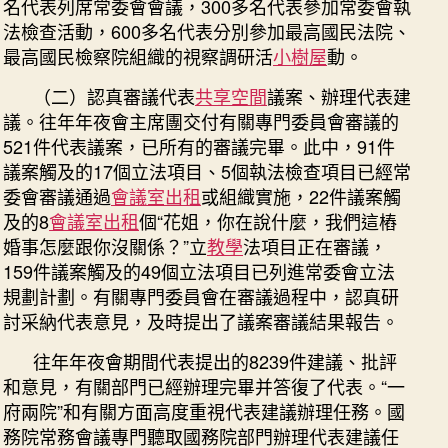
宮
名代表列席常委會會議，300多名代表參加常委會執
格
法檢查活動，600多名代表分別參加最高國民法院、
聚
最高國民檢察院組織的視察調研活
小樹屋
動。
會
會
（二）認真審議代表
共享空間
議案、辦理代表建
任
議。往年年夜會主席團交付有關專門委員會審議的
務
521件代表議案，已所有的審議完畢。此中，91件
陳
議案觸及的17個立法項目、5個執法檢查項目已經常
述
委會審議通過
會議室出租
或組織實施，22件議案觸
_
及的8
會議室出租
個“花姐，你在說什麼，我們這樁
中
婚事怎麼跟你沒關係？”立
教學
法項目正在審議，
國
成
159件議案觸及的49個立法項目已列進常委會立法
長
規劃計劃。有關專門委員會在審議過程中，認真研
門
討采納代表意見，及時提出了議案審議結果報告。
戶
網
往年年夜會期間代表提出的8239件建議、批評
－
和意見，有關部門已經辦理完畢并答復了代表。“一
國
府兩院”和有關方面高度重視代表建議辦理任務。國
度
務院常務會議專門聽取國務院部門辦理代表建議任
成