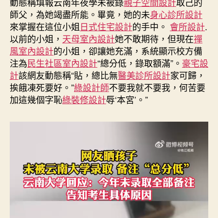
動態稱填報云南年夜學未被錄
親子空間設計
取己的
備
師父，為她竭盡所能。畢竟，她的未
身心診所設計
注
來掌握在這位小姐
日式住宅設計
的手中。
會所設計
.
“總
以前的小姐，
天母室內設計
她不敢期待，但現在
禪
JIUYI
俱
風室內設計
的小姐，卻讓她充滿，系統顯示校方備
意
注為
民生社區室內設計
“總分低，錄取額滿”。
豪宅設
室
計
該網友動態稱“貼，總比無
醫美診所設計
家可歸，
內
挨餓凍死要好。”
綠設計師
不要我就不要我，何苦要
設
加這幾個字恥
綠裝修設計
辱‘本宮’。”
計
分
低”，
云
南
年
夜
學
回
應：
讓