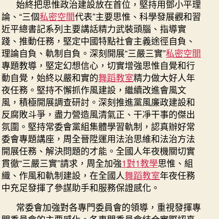
始終把思惟政治建設放在首位，堅持用鄧小平理
論、“三個
私密空間
代表”主要思惟、科學發展觀和習
近平總書記系列主要講話精力武裝頭腦、指導實
踐、推動任務，堅定中國特點社會主義途徑自負、
理論自負、軌制自負。深刻開展“三嚴三實”
私密空間
專題教導，堅定幻想信心，切實增強思惟自覺和行
動自覺，始終以嚴和實的
舞蹈教室
精力做大好人年
夜任務。堅持不懈抓作風建設，繼續改進會風文
風，積極開展調查研討。深刻推進黨風廉政建設和
反腐敗斗爭，盡力營造風清氣正、干凈干事的傑出
氛圍。堅持常委會黨組集體學習軌制，認真辦好常
委會專題講座，周全晉陞運用法治思維和法治方法
開展任務、解決問題的才能。全國人年夜機關切實
貫徹“三嚴三實”請求，周全加強
1對1教學
思惟、組
織、作風和軌制建設，在全國人
舞蹈教室
年夜任務
中充足發揮了參謀助手和服務保證感化。
常委會加強對各專門委員會的領導，重視發揮專