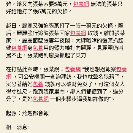
難，遂又向張某索要5萬元，
包養網
無法的張某只
好給她打了張5萬元的欠條。
越日，麗麗又強迫張某打了一張一萬元的欠條，隨
后，麗麗強行追隨張某回家
包養網
取錢。離開張某
家中，麗麗面臨張妻年夜鬧，大肆咆哮的張某抓起
健
包養網
身
包養
用的臂力棒打向麗麗，見麗麗仍叫
罵不止，張某跑到廚房抓起了菜刀……
在打點此案時，張某說：
包養網
“我也想過報案
包養
網
，可公安機關一查詢拜訪，我也就聲名狼藉了，
沉思著給她
包養
錢就可以破財免災了，可這個女人
得寸進尺，跑到我家里鬧，鄰人們都聽到了，過分
分了，是她
包養網
一個步驟步逼我如許做的”。
起源：燕趙都會報
相干消息: