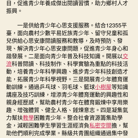
目，促進青少年養成傑出閱讀習慣，助力鄉村人才
振興。
一是供給青少年心思支援服務。結合12355平
臺，面向農村少數平易近族青少年、留守兒童和孤
兒供給心思安康閱讀服務和教導，及時預防、發
現、解決青少年心思安康問題，促進青少年身心和
諧發展。二是面向青少年普及科技知識。開展以
交
流
科普閱讀、科技制作、科學實驗為重點的科技活
動，培養青少年科學興趣、進步青少年科技創造才
能，拓展青少年科學視野。三是開展青少年體育運
動訓練。通過乒乓球、羽毛球、籃球
小樹屋
等知識
講座及技巧訓練，增添青少年體育運動的興趣性和
親身經歷感，幫助農村青少年在體育鍛煉中享用樂
趣、增強體質、健全人格、錘煉意志。四是凝集氣
力幫扶
教學
困難青少年。整合社會資源籌集助學
金，減輕困難學生學習生涯經濟負
私密空間
擔，幫
助他們順利完成學業。縣級共青團組織通過集中發