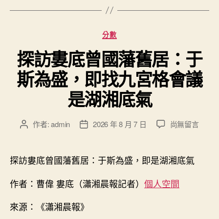
分
分數
類
探訪婁底曾國藩舊居：于
斯為盛，即找九宮格會議
是湖湘底氣
在
作者:
admin
2026 年 8 月 7 日
尚無留言
文
文
〈探
章
章
訪
作
發
婁
者
佈
探訪婁底曾國藩舊居：于斯為盛，即是湖湘底氣
底
日
曾
期
作者：曹偉 婁底（瀟湘晨報記者）
個人空間
國
藩
來源：《瀟湘晨報》
舊