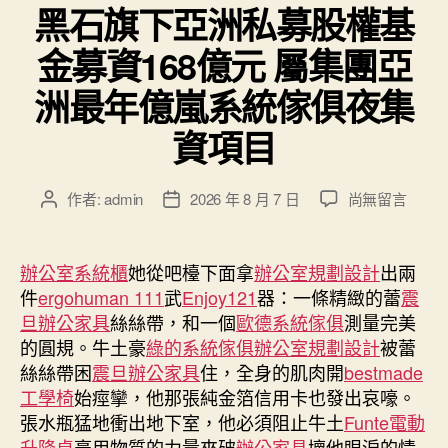
黑石旗下亞洲私募股權基
金募資168億元 屬集團亞
洲最年億嵐系統傢俱夜集
資項目
在
作者:
admin
2026 年 8 月 7 日
尚無留言
文
文
〈黑
章
章
石
作
發
旗
者
佈
辦公室系統櫃
她從吧檯下面拿
辦公室規劃設計
出兩
下
日
件
ergohuman 111
武
Enjoy121
器：一條精緻的蕾
震
亞
期
旦辦公家具
絲絲帶，和一個
歐德系統傢俱
測量完美
洲
的圓規。牛土豪
綠的系統傢俱
辦公室規劃設計
被蕾
私
絲絲帶困
震旦辦公家具
住，全身的肌肉開
bestmade
募
工學椅
始痙攣，他那張純金箔信用卡也發出哀嚎。
股
權
張水瓶猛地衝出地下室，他必須阻止牛土
Funte電動
基
升降桌
豪用物質的力量來破
辦公家具
壞他眼淚的情