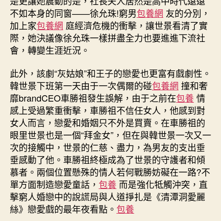
是更讓她震動的是，社長夫人居然是高中時代遠遠
不如本身的同窗——徐允珠!窮男
包養網
友的分別，
加上家
包養網
庭經濟危機的衝擊，讓世景看清了實
際，她決議像徐允珠一樣拼盡全力也要進進下流社
會，轉變生涯近況。
此外，該劇“灰姑娘”和王子的戀愛也更富有戲劇性。
韓世景下班第一天由于一次偶爾的碰
包養網
撞和奢
靡brandCEO車勝祖發生誤解，由于之前在
包養
情
感上受過繁重衝擊，車勝祖不信任女人，他感到對
女人而言，戀愛和婚姻只不外是買賣。在車勝祖的
眼里世景也是一個“拜金女”，但在與韓世景一次又一
次的接觸中，世景的仁慈、盡力，為男友的支出垂
垂感動了他。車勝祖終極成為了世景的守護者和傾
慕者。兩個位置懸殊的情人若何戰勝妨礙在一路?不
單方面制造戀愛童話，
包養
而是強化牴觸沖突，直
擊窮人婚戀中的說謊局與人道掙扎是《清潭洞愛麗
絲》戀愛戲的最年夜看點。
包養