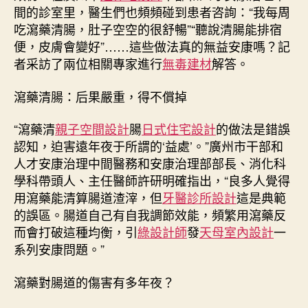
藥
間的診室里，醫生們也頻頻碰到患者咨詢：“我每周
清
吃瀉藥清腸，肚子空空的很舒暢”“聽說清腸能排宿
腸
便，皮膚會變好”……這些做法真的無益安康嗎？記
能
者采訪了兩位相關專家進行
無毒建材
解答。
減
肥？
醫
瀉藥清腸：后果嚴重，得不償掉
生
提
“瀉藥清
親子空間設計
腸
日式住宅設計
的做法是錯誤
示：
認知，迫害遠年夜于所謂的‘益處’。”廣州市干部和
當
人才安康治理中間醫務和安康治理部部長、消化科
心
學科帶頭人、主任醫師許研明確指出，“良多人覺得
毀
用瀉藥能清算腸道渣滓，但
牙醫診所設計
這是典範
腸
的誤區。腸道自己有自我調節效能，頻繁用瀉藥反
又
致
而會打破這種均衡，引
綠設計師
發
天母室內設計
一
癌！
系列安康問題。”
|
羊
瀉藥對腸道的傷害有多年夜？
晚
安