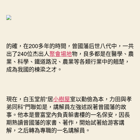
的確，在200多年的時間，曾國藩后世八代中，一共
出了240位杰出人
聚會場地
物，良多都是在醫學、農
業、科學、鐵道路況、農業等各類行業中的翹楚，
成為我國的棟梁之才。
現在，白玉堂前“居
小樹屋
室以勤儉為本，力田與孝
弟同科”門聯如是，講解員左強述說著曾國藩的故
事。他本是豐富堂內負責躲書樓的一名保安，因長
期熟讀曾國藩的家書、著作，開始試著給游客講
解，之后轉為專職的一名講解員。