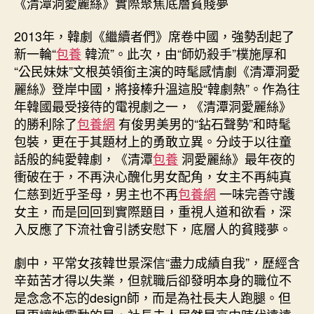
《清潭洞愛麗絲》實際聚焦底層貧賤夢
2013年，韓劇《繼續者們》席卷中國，強勢刮起了
新一輪“
包養
韓流”。此次，由“師奶殺手”樸施厚和
“公民妹妹”文根英領銜主演的時髦感情劇《清潭洞愛
麗絲》登岸中國，將接棒升溫這股“韓劇熱”。作為往
年韓國最受接待的電視劇之一，《清潭洞愛麗絲》
的勝利除了
包養網
有俊男美男的“鉆石聲勢”和時髦
包裝，更在于其題材上的勇敢立異。分歧于以往童
話般的純愛韓劇，《清潭
包養
洞愛麗絲》最年夜的
衝破在于，不再決心醜化男女配角，女主不再純真
仁慈到近乎圣母，男主也不再
包養網
一味完善守護
女主，而是回回到實際題目，重視人道和欲看，深
入反應了下流社會引誘安慰下，底層人的貧賤夢。
劇中，平常女孩韓世景深信“盡力成績自我”，歷經含
辛茹苦才得以失業，但就職后卻發明本身的職位不
是念念不忘的design師，而是為社長夫人跑腿。但