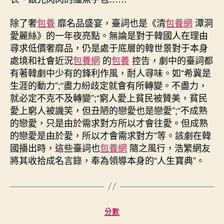
除了奢
包養
靡名品盛宴，臺詞也是《清
包養網
潭洞
愛麗絲》的一年夜亮點。無論是對于韓國人在理由
尋求低價奢靡品，仍是處于底層的韓世景對于本身
處境和社會近況
包養網
的
包養
控告，劇中的臺詞都
有著韓劇中少有的鋒利作風，耐人尋味。如“希冀是
生涯的動力”;“盡力紛歧定就會有所轉變。不盡力，
就必定不克不及轉變”;“窮人愛上貧民被贊美，貧民
愛上窮人被譏笑，但丑陋的戀愛也是戀愛”;“不成熟
的戀愛，只是由於需求對方所以才會往愛。但成熟
的戀愛是由於愛，所以才會需求對方”等。該劇在韓
國播出時，這些臺詞也
包養網
隨之風行，浩繁網友
將其收拾成名言錄，奉為領導本身的“人生寶典”。
分
分數
類