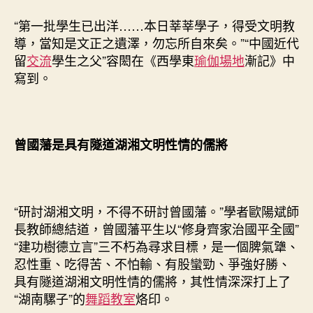
“第一批學生已出洋……本日莘莘學子，得受文明教
導，當知是文正之遺澤，勿忘所自來矣。”“中國近代
留
交流
學生之父”容閎在《西學東
瑜伽場地
漸記》中
寫到。
曾國藩是具有隧道湖湘文明性情的儒將
“研討湖湘文明，不得不研討曾國藩。”學者歐陽斌師
長教師總結道，曾國藩平生以“修身齊家治國平全國”
“建功樹德立言”三不朽為尋求目標，是一個脾氣犟、
忍性重、吃得苦、不怕輸、有股蠻勁、爭強好勝、
具有隧道湖湘文明性情的儒將，其性情深深打上了
“湖南騾子”的
舞蹈教室
烙印。