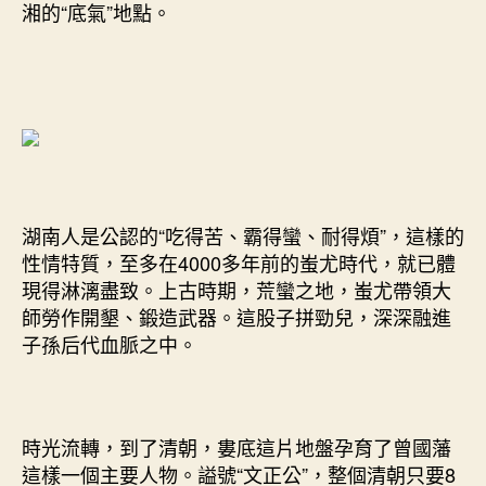
湘的“底氣”地點。
湖南人是公認的“吃得苦、霸得蠻、耐得煩”，這樣的
性情特質，至多在4000多年前的蚩尤時代，就已體
現得淋漓盡致。上古時期，荒蠻之地，蚩尤帶領大
師勞作開墾、鍛造武器。這股子拼勁兒，深深融進
子孫后代血脈之中。
時光流轉，到了清朝，婁底這片地盤孕育了曾國藩
這樣一個主要人物。謚號“文正公”，整個清朝只要8