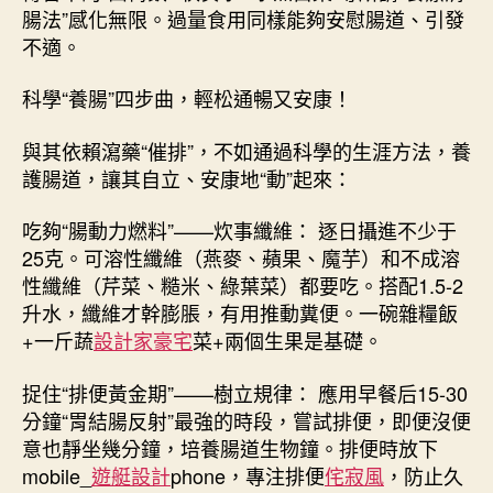
腸法”感化無限。過量食用同樣能夠安慰腸道、引發
不適。
科學“養腸”四步曲，輕松通暢又安康！
與其依賴瀉藥“催排”，不如通過科學的生涯方法，養
護腸道，讓其自立、安康地“動”起來：
吃夠“腸動力燃料”——炊事纖維： 逐日攝進不少于
25克。可溶性纖維（燕麥、蘋果、魔芋）和不成溶
性纖維（芹菜、糙米、綠葉菜）都要吃。搭配1.5-2
升水，纖維才幹膨脹，有用推動糞便。一碗雜糧飯
+一斤蔬
設計家豪宅
菜+兩個生果是基礎。
捉住“排便黃金期”——樹立規律： 應用早餐后15-30
分鐘“胃結腸反射”最強的時段，嘗試排便，即便沒便
意也靜坐幾分鐘，培養腸道生物鐘。排便時放下
mobile_
遊艇設計
phone，專注排便
侘寂風
，防止久