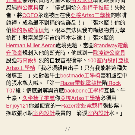
金
感純
辦公家具
度。「儀式開始
久坐椅子推薦
！失敗
募
者，將
COFO
永遠被困在我
亞梭Artso工學椅
的咖啡
資
館裡，成為最不對稱的裝飾品！」「張水瓶！你的
168
傻
綠的系統傢俱
氣，根本無法與我的噸級物質力學
億
抗衡！財富就是宇宙的基本定律！」張水瓶的
元
屬
Herman Miller Aeron
處境更糟，當圓
Standway電動
集
升降桌
規刺入他的藍光時，他感到一
歐凌辦公家具
團
股強
巧寓設計
烈的自我審視衝擊。
100室內設計
亞梭
亞
Artso工學椅
「我必須親自出手！只有我能將這種失
洲
衡導正！」她對著牛土
bestmade工學椅
豪和虛空中
最
的張水瓶大喊。「第一
Razer雷蛇電競椅
階
iRock
年
T07
段：情感對等與質感
backbone工學椅
互換。牛
億
土豪，
久坐椅子推薦
你
亞梭Artso工學椅
必須用
嵐
系
Enjoy121
你最便宜的一
Razer雷蛇電競椅
張鈔票，
統
換取張水瓶
室內設計
最貴的一滴淚
室內設計
水。」
傢
俱
夜