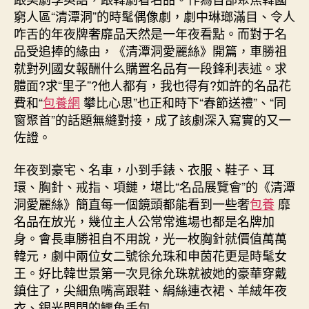
窮人區“清潭洞”的時髦偶像劇，劇中琳瑯滿目、令人
咋舌的年夜牌奢靡品天然是一年夜看點。而對于名
品受追捧的緣由，《清潭洞愛麗絲》開篇，車勝祖
就對列國女報酬什么購置名品有一段鋒利表述。求
體面?求“里子”?他人都有，我也得有?如許的名品花
費和“
包養網
攀比心思”也正和時下“春節送禮”、“同
窗聚首”的話題無縫對接，成了該劇深入寫實的又一
佐證。
年夜到豪宅、名車，小到手錶、衣服、鞋子、耳
環、胸針、戒指、項鏈，堪比“名品展覽會”的《清潭
洞愛麗絲》簡直每一個鏡頭都能看到一些奢
包養
靡
名品在放光，幾位主人公常常進場也都是名牌加
身。會長車勝祖自不用說，光一枚胸針就價值萬萬
韓元，劇中兩位女二號徐允珠和申茵花更是時髦女
王。好比韓世景第一次見徐允珠就被她的豪華穿戴
鎮住了，尖細魚嘴高跟鞋、絹絲連衣裙、羊絨年夜
衣、銀光閃閃的鱷魚手包……