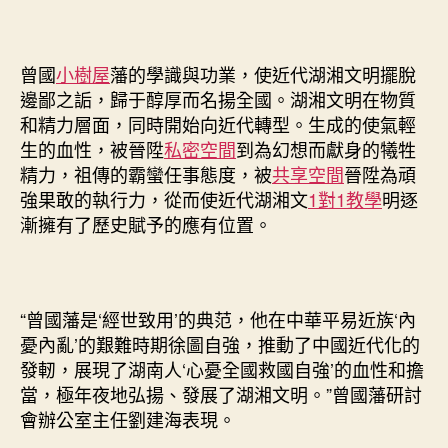
曾國
小樹屋
藩的學識與功業，使近代湖湘文明擺脫
邊鄙之詬，歸于醇厚而名揚全國。湖湘文明在物質
和精力層面，同時開始向近代轉型。生成的使氣輕
生的血性，被晉陞
私密空間
到為幻想而獻身的犧牲
精力，祖傳的霸蠻任事態度，被
共享空間
晉陞為頑
強果敢的執行力，從而使近代湖湘文
1對1教學
明逐
漸擁有了歷史賦予的應有位置。
“曾國藩是‘經世致用’的典范，他在中華平易近族‘內
憂內亂’的艱難時期徐圖自強，推動了中國近代化的
發軔，展現了湖南人‘心憂全國救國自強’的血性和擔
當，極年夜地弘揚、發展了湖湘文明。”曾國藩研討
會辦公室主任劉建海表現。