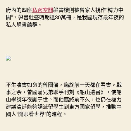
府內的四座
私密空間
躲書樓則被曾家人視作“精力中
間”，躲書壯盛時期達30萬冊，是我國現存最年夜的
私人躲書館群。
平生嗜書如命的曾國藩，臨終前一天都在看書。戰
事之余，曾國藩兄弟聯手刊刻《船山遺書》，使船
山學說年夜顯于世。而他臨終前不久，也仍在極力
建議清廷能夠調派留學生到東方國家留學，推動中
國人“開眼看世界”的進程。