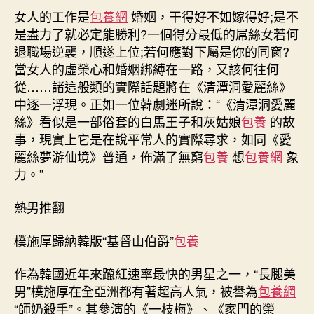
女人的工作是
包養網
婚姻，干得好不如嫁得好;是不
是盡力了就必定能勝利?一個得分最低的屌絲女若何
退職場逆襲，順遂上位;若何應對下屬是你的同窗?
當女人的虛榮心和婚姻綁縛在一路，又該何往何
從……諸這般類的實際話題將在《清潭洞愛麗絲》
中逐一浮現。正如一位韓劇迷所說：“《清潭洞愛麗
絲》看似是一部俗套的白馬王子和灰姑娘
包養
的故
事，現實上它是在說平常人的實際尋求，如同《愛
麗絲夢游仙境》普通，佈滿了無窮
包養
想
包養網
象
力。”
熱男推翻
樸施厚歸納韓版“基督山伯爵”
包養
作為韓國近年來躥紅速率最快的男星之一，“長腿美
男”樸施厚在全亞洲都有著超高人氣，被譽為
包養網
“師奶殺手”。其參演的《一枝梅》、《家門的榮