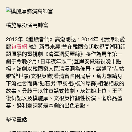
開
播
文
樸施厚扮演高帥富
根
英
2013年《繼續者們》高潮剛退，2014年《清潭洞愛
歸
納
麗
包養網
絲》新春來襲!曾在韓國掀起收視高潮和話
灰
題風暴的電視劇《清潭洞愛麗絲》將作為馬年第一
喜
劇于今晚(2月1日年夜年頭二)登岸安徽衛視晚十點
包
檔。該劇以韓國窮人區清潭洞為佈景，講述了“灰姑
養
娘”韓世景(文根英飾)看清實際困局后，奮力想躋身
行
下流社會而與“鉆石男”車勝祖(樸施厚飾)相愛相救的
情
故事。分歧于以往童話式韓劇，灰姑娘上位、王子
姑
復仇記以及樸施厚、文根英推翻性扮演、奢靡品盛
娘〉
中
宴、鋒利臺詞將是本劇的出色看點。
擊碎童話