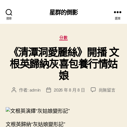
星群的倒影
搜尋
選單
分
分數
類
《清潭洞愛麗絲》開播 文
根英歸納灰喜包養行情姑
娘
在
作者:
admin
2026 年 8 月 8 日
尚無留言
文
文
〈《清
章
章
潭
作
發
洞
者
佈
愛
日
麗
期
文根英歸納“灰姑娘變形記”
絲》