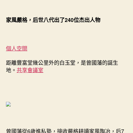
家風嚴格，后世八代出了240位杰出人物
個人空間
距離豐富堂幾公里外的白玉堂，是曾國藩的誕生
地。
共享會議室
曾國藩從6歲進私塾，接收嚴格耕讀家風陶冶，后7