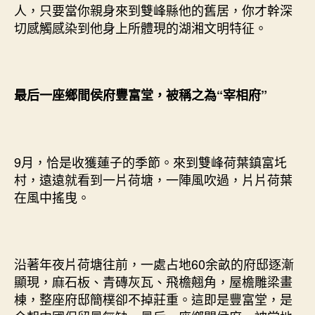
人，只要當你親身來到雙峰縣他的舊居，你才幹深
切感觸感染到他身上所體現的湖湘文明特征。
最后一座鄉間侯府豐富堂，被稱之為“宰相府”
9月，恰是收獲蓮子的季節。來到雙峰荷葉鎮富圫
村，遠遠就看到一片荷塘，一陣風吹過，片片荷葉
在風中搖曳。
沿著年夜片荷塘往前，一處占地60余畝的府邸逐漸
顯現，麻石板、青磚灰瓦、飛檐翹角，屋檐雕梁畫
棟，整座府邸簡樸卻不掉莊重。這即是豐富堂，是