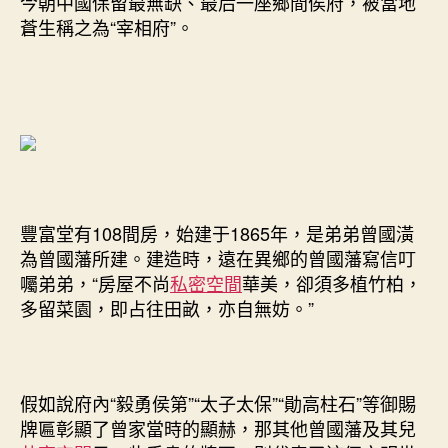
今朝中國保留最無缺、最后一座鄉間侯府，被當地
蒼生稱之為“宰相府”。
豐富堂有108間房，始建于1865年，是弟弟曾國潢
為曾國藩所建。建造時，遠在異鄉的曾國藩寫信叮
囑弟弟，“房屋不尚
私密空間
華美，卻須多植竹柏，
多留菜園，即占往田畝，亦自無妨。”
假如說府內“毅勇侯第”“太子太保”“勛高柱石”等御賜
牌匾彰顯了曾家當時的顯赫，那其他曾國藩及其兒