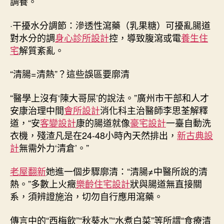
調養。
·干擾水分調節：滲透性瀉藥（乳果糖）可擾亂腸道
對水分的調
身心診所設計
控，導致腹瀉或電
養生住
宅
解質紊亂。
“清腸=清熱”？這些誤區要廓清
“醫學上沒有‘陳大哥屎’的說法。”廣州市干部和人才
安康治理中間
會所設計
消化科主治醫師李思荃解釋
道，“安
客變設計
康的腸道就像
豪宅設計
一臺自動洗
衣機，殘渣凡是在24-48小時內天然排出，
新古典設
計
無需外力‘清倉’。”
老屋翻新
她進一個步驟廓清：“清腸≠中醫所說的清
熱。”多數上火癥
樂齡住宅設計
狀與腸道無直接關
系，須辨證施治，切勿自行應用瀉藥。
傳言中的“西梅飲”“秋葵水”“水煮白菜”等所謂“食療清