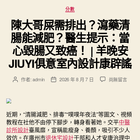
集
分
資
分數
類
項
陳大哥屎需排出？瀉藥清
目〉
中
腸能減肥？醫生提示：當
心毀腸又致癌！ | 羊晚安
JIUYI俱意室內設計康辟謠
在
作者:
admin
2026 年 8 月 7 日
尚無留言
文
文
〈陳
章
章
大
作
發
哥
者
佈
屎
日
需
近期，“清腸減肥、排毒”“噗噗年夜法”等圖文、視頻
期
排
教程在社他不由停下腳步，轉身看著她。交平
中醫
出？
診所設計
臺風靡，宣稱能瘦身、養顏，吸引不少人
瀉
效仿。在廣州市
退休宅設計
干部和人才安康治理中