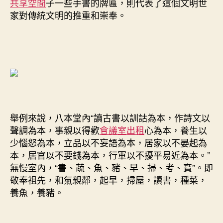
共享空間
子一些手書的牌匾，則代表了這個文明世
家對傳統文明的推重和崇奉。
舉例來說，八本堂內“讀古書以訓詁為本，作詩文以
聲調為本，事親以得歡
會議室出租
心為本，養生以
少惱怒為本，立品以不妄語為本，居家以不晏起為
本，居官以不要錢為本，行軍以不擾平易近為本。”
無慢室內，“書、蔬、魚、豬、早、掃、考、寶”。即
敬奉祖先，和氣親鄰，起早，掃屋，讀書，種菜，
養魚，養豬。