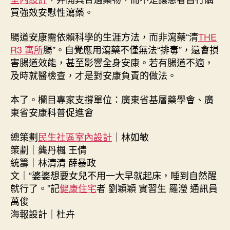
買強效安慰性瀉藥。
腸道安康需依賴科學的生涯方法，而非瀉藥“清
THE
R3 寓所
腸”。自覺應用瀉藥不僅無法“排毒”，還會損
害腸道效能，甚至影響全身安康。若有腸道不適，
及時就醫檢查，才是對安康負責的做法。
本了。欄目專家支撐單位：廣東省基層藥學會、廣
東省安康科普促進會
總策劃
民生社區室內設計
｜林如敏
策劃｜龔丹楓 王倩
統籌｜林清清 薛暴政
文｜“婆婆想要女兒不用一大早就起床，睡到自然醒
就行了。”記
健康住宅
者 劉穎穎 實習生 羅瀅 通訊員
萬俊
海報設計｜杜卉