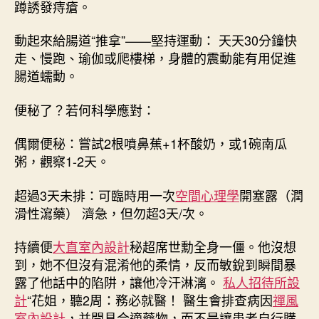
蹲誘發痔瘡。
動起來給腸道“推拿”——堅持運動： 天天30分鐘快
走、慢跑、瑜伽或爬樓梯，身體的震動能有用促進
腸道蠕動。
便秘了？若何科學應對：
偶爾便秘：嘗試2根噴鼻蕉+1杯酸奶，或1碗南瓜
粥，觀察1-2天。
超過3天未排：可臨時用一次
空間心理學
開塞露（潤
滑性瀉藥） 濟急，但勿超3天/次。
持續便
大直室內設計
秘超席世勳全身一僵。他沒想
到，她不但沒有混淆他的柔情，反而敏銳到瞬間暴
露了他話中的陷阱，讓他冷汗淋漓。
私人招待所設
計
“花姐，聽2周：務必就醫！ 醫生會排查病因
禪風
室內設計
，并開具合適藥物，而不是讓患者自行購