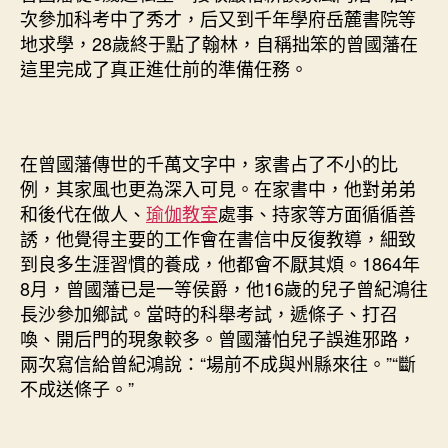
次參加科考中了秀才，后又到千年學府岳麓書院等
地求學，28歲終于點了翰林，自稱拙笨的曾國藩在
這里完成了真正進仕前的準備任務。
在曾國藩傳世的千萬文字中，家書占了不小的比
例，其家風也更為深入可見。在家書中，他對弟弟
和後代在做人、
瑜伽教室
處事、持家等方面循循善
誘，他覺得主要的工作會在書信中反復教導，細致
到良多生涯習慣的養成，他都會不厭其煩。1864年
8月，曾國藩已是一等侯爵，他16歲的兒子曾紀鴻往
長沙參加鄉試。當時的科舉考試，遞條子、打召
喚、開后門的現象較多。曾國藩怕兒子誤進邪路，
兩次寫信給曾紀鴻說：“場前不成與州縣來往。”“斷
不成送條子。”