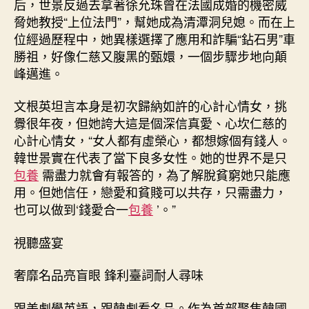
后，世景反過去拿著徐允珠曾在法國成婚的機密威
脅她教授“上位法門”，幫她成為清潭洞兒媳。而在上
位經過歷程中，她異樣選擇了應用和詐騙“鉆石男”車
勝祖，好像仁慈又腹黑的甄嬛，一個步驟步地向顛
峰邁進。
文根英坦言本身是初次歸納如許的心計心情女，挑
釁很年夜，但她誇大這是個深信真愛、心坎仁慈的
心計心情女，“女人都有虛榮心，都想嫁個有錢人。
韓世景實在代表了當下良多女性。她的世界不是只
包養
需盡力就會有報答的，為了解脫貧窮她只能應
用。但她信任，戀愛和貧賤可以共存，只需盡力，
也可以做到‘錢愛合一
包養
’。”
視聽盛宴
奢靡名品亮盲眼 鋒利臺詞耐人尋味
跟美劇學英語，跟韓劇看名品。作為首部聚焦韓國