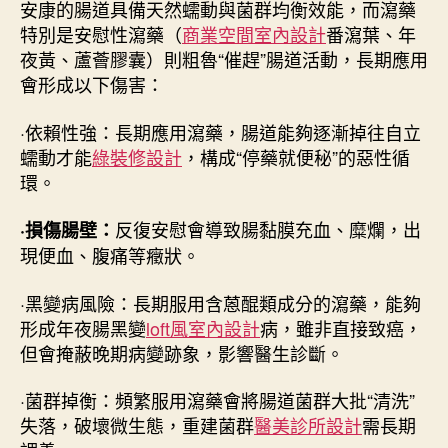
安康的腸道具備天然蠕動與菌群均衡效能，而瀉藥
JIUYI
特別是安慰性瀉藥（
商業空間室內設計
番瀉葉、年
俱
夜黃、蘆薈膠囊）則粗魯“催趕”腸道活動，長期應用
意
會形成以下傷害：
室
內
設
·依賴性強：長期應用瀉藥，腸道能夠逐漸掉往自立
計
蠕動才能
綠裝修設計
，構成“停藥就便秘”的惡性循
康
環。
辟
謠〉
反復安慰會導致腸黏膜充血、糜爛，出
·損傷腸壁：
中
現便血、腹痛等癥狀。
·黑變病風險：長期服用含蒽醌類成分的瀉藥，能夠
形成年夜腸黑變
loft風室內設計
病，雖非直接致癌，
但會掩蔽晚期病變跡象，影響醫生診斷。
·菌群掉衡：頻繁服用瀉藥會將腸道菌群大批“清洗”
失落，破壞微生態，重建菌群
醫美診所設計
需長期