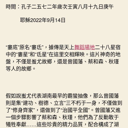
居：
時間：孔子二五七二年歲次壬寅八月十九日庚午
于
斯
耶穌2022年9月14日
為
盛，
即
找
九
“婁底”原名“婁氐”，據傳是天上
舞蹈場地
二十八星宿
宮
中的“婁星”和“氐星”在這里交相輝映。這片神奇的地
格
盤，不僅是蚩尤故鄉，還是曾國藩、蔡和森、秋瑾
會
等人的故鄉。
議
是
湖
湘
假如說蚩尤代表湖南最早的霸蠻抽像，那么曾國藩
底
氣〉
則是集“建功、樹德、立言”三不朽于一身，不僅做到
中
了“修身齊家”，還做到了“治國平全國”。曾國藩又進
一個步驟影響了蔡和森、秋瑾，他們為了反動敢于
犧牲奉獻……這些珍貴的精力品質，配合構成了湖