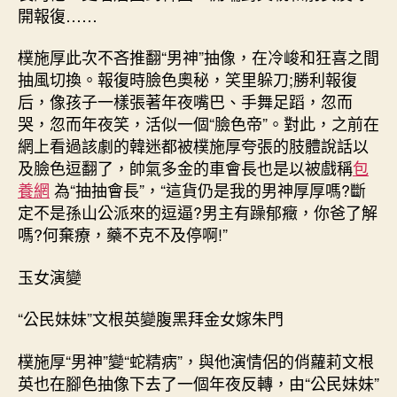
開報復……
樸施厚此次不吝推翻“男神”抽像，在冷峻和狂喜之間
抽風切換。報復時臉色奧秘，笑里躲刀;勝利報復
后，像孩子一樣張著年夜嘴巴、手舞足蹈，忽而
哭，忽而年夜笑，活似一個“臉色帝”。對此，之前在
網上看過該劇的韓迷都被樸施厚夸張的肢體說話以
及臉色逗翻了，帥氣多金的車會長也是以被戲稱
包
養網
為“抽抽會長”，“這貨仍是我的男神厚厚嗎?斷
定不是孫山公派來的逗逼?男主有躁郁癥，你爸了解
嗎?何棄療，藥不克不及停啊!”
玉女演變
“公民妹妹”文根英變腹黑拜金女嫁朱門
樸施厚“男神”變“蛇精病”，與他演情侶的俏蘿莉文根
英也在腳色抽像下去了一個年夜反轉，由“公民妹妹”