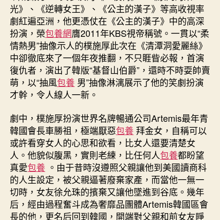
光》、《逆轉女王》、《公主的漢子》等高收視率
劇紅遍亞洲，他更憑仗在《公主的漢子》中的高深
扮演，榮
包養網
膺2011年KBS視帝稱號。一貫以“柔
情熱男”抽像示人的樸施厚此次在《清潭洞愛麗絲》
中卻徹底來了一個年夜推翻，不只睚眥必報，首演
復仇者，演出了韓版“基督山伯爵”，還時不時耍帥賣
萌，以“抽風
包養
男”抽像淋漓展示了他的笑劇扮演
才幹，令人線人一新。
劇中，樸施厚扮演世界名牌暢通公司Artemis最年青
韓國會長車勝祖，極端厭惡
包養
拜金女，自稱可以
或許看穿女人的心思和欲看，比女人還要清楚女
人。他貌似腹黑，實則老練，比任何人
包養
都盼望
真愛
包養
。由于昔時沒遵照父親讓他到美國讀商科
的人生設定，被父親逼著廢棄家產，而當他一無一
切時，女友徐允珠的擯棄又讓他墜進到谷底。幾年
后，經由過程奮斗成為奢靡品團體Artemis韓國區會
長的他，更名后回到韓國，開端對父親和前女友睜