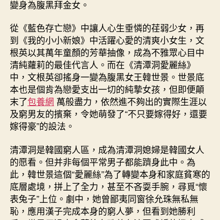
變身為腹黑拜金女。
從《藍色存亡戀》中讓人心生垂憐的荏弱少女，再
到《我的小小新娘》中活躍心愛的清爽小女生，文
根英以其萬年童顏的芳華抽像，成為不雅眾心目中
清純蘿莉的最佳代言人。而在《清潭洞愛麗絲》
中，文根英卻搖身一變為腹黑女王韓世景。世景底
本也是個肯為戀愛支出一切的純摯女孩，但即便顛
末了
包養網
萬般盡力，依然進不夠出的實際生涯以
及窮男友的擯棄，令她萌發了“不只要嫁得好，還要
嫁得豪”的設法。
清潭洞是韓國窮人區，成為清潭洞媳婦是韓國女人
的愿看。但并非每個平常男子都能躋身此中。為
此，韓世景這個“愛麗絲”為了轉變本身和家庭貧寒的
底層處境，拼上了全力，甚至不吝耍手腕，尋覓“懷
表兔子”上位。劇中，她曾鄙夷同窗徐允珠無私無
恥，應用漢子完成本身的窮人夢，但看到她勝利