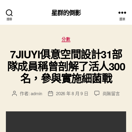
星群的倒影
搜尋
選單
分
分數
類
7JIUYI俱意空間設計31部
隊成員稱曾剖解了活人300
名，參與實施細菌戰
在
作者:
admin
2026 年 8 月 9 日
尚無留言
文
文
〈7JIUYI
章
章
俱
作
發
意
者
佈
空
日
間
期
設