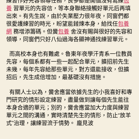
養
習單元的先容信，等本身聯絡接觸好單元后再填
出來。有先生說，由於失業壓力很年夜，同窗們都
很愛護練習的時光，盼望能錘煉本身，給找任
包養
網
務增添籌碼。但黌
包養
舍沒有賜與很好的先容和
領導，同窗們只好八仙過海各顯神通找練習單元。
而高校本身也有難處。魯東年夜學汗青系一位教員
先容，每個系都有一些一起配合單元，擴招前先生
未幾，每年先容給那些單元，對方還能接收，但擴
招后，先生成倍增加，最基礎沒有措施。
有關人士以為，黌舍應當依據先生的小我喜好和專
門研究的情形設定練習，盡量做到讓每個先生能往
本身合適的單元；別的，黌舍應當加大力度與練習
單元之間的溝通，實時清楚先生的情形，防止“放羊
式”治理，讓練習流于情勢。 龐見波