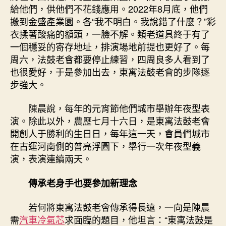
給他們，供他們不花錢應用。2022年8月底，他們
搬到金盛產業園。各“我不明白。我說錯了什麼？”彩
衣揉著酸痛的額頭，一臉不解。類老道具終于有了
一個穩妥的寄存地址，排演場地前提也更好了。每
周六，法鼓老會都要停止練習，四周良多人看到了
也很愛好，于是參加出去，東寓法鼓老會的步隊逐
步強大。
陳晨說，每年的元宵節他們城市舉辦年夜型表
演。除此以外，農歷七月十六日，是東寓法鼓老會
開創人于勝利的生日日，每年這一天，會員們城市
在古運河南側的普亮浮圖下，舉行一次年夜型義
演，表演連續兩天。
傳承老身手也要參加新理念
若何將東寓法鼓老會傳承得長遠，一向是陳晨
需
汽車冷氣芯
求面臨的題目，他坦言：“東寓法鼓是