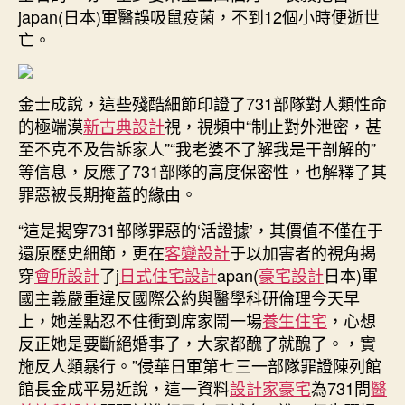
japan(日本)軍醫誤吸鼠疫菌，不到12個小時便逝世
亡。
金士成說，這些殘酷細節印證了731部隊對人類性命
的極端漠
新古典設計
視，視頻中“制止對外泄密，甚
至不克不及告訴家人”“我老婆不了解我是干剖解的”
等信息，反應了731部隊的高度保密性，也解釋了其
罪惡被長期掩蓋的緣由。
“這是揭穿731部隊罪惡的‘活證據’，其價值不僅在于
還原歷史細節，更在
客變設計
于以加害者的視角揭
穿
會所設計
了j
日式住宅設計
apan(
豪宅設計
日本)軍
國主義嚴重違反國際公約與醫學科研倫理今天早
上，她差點忍不住衝到席家鬧一場
養生住宅
，心想
反正她是要斷絕婚事了，大家都醜了就醜了。，實
施反人類暴行。”侵華日軍第七三一部隊罪證陳列館
館長金成平易近說，這一資料
設計家豪宅
為731問
醫