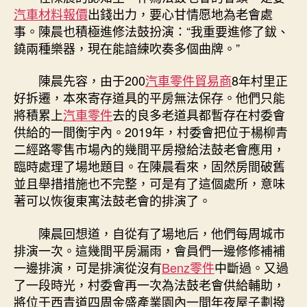
汽車材料報價
出錢出力，要心甘情愿地為老會處
事。陳晨也積極進修法鼓扮演：“我重要進修了鈸、
鐃兩種樂器，現在能諳練吹奏多個曲牌。”
陳晨先容，由于200
汽車零件貿易商
8年村里正
好拆遷，本來寄存道具的平房無法保存。他們只能
將積累上
汽車零件
去的良多老道具都暫存在村委會
供給的一間衡宇內。2019年，村委會把位于楊柳青
二經路零售市場內的幾間平房撥給法鼓老會應用，
臨時處理了場地題目。在陳晨看來，固然房間破舊
並且舉措措施也不完整，可是有了這個處所，意味
著可以恢復東寓法鼓老會的排演了。
陳晨回想道，自從有了場地后，他們每周城市
排演一次。這幾間平房漏雨，會員們一邊修修補補
一邊排演，可是排演從沒有
Benz零件
中斷過。又過
了一段時光，村委會再一次為法鼓老會供給輔助，
將位于西青道四周金盛產業園內一間年夜屋子劃撥