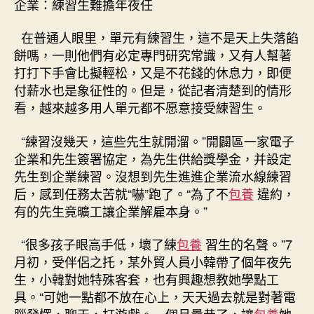
企業：練習生難擔年夜任
在普通人眼里，單元有練習生，這不是天上失落餡
餅嗎，一則他們有必定專門研究常識，又有人幫著
打打下手會比擬輕松，又是不花錢的休息力，即便
付薪水也是象征性的。但是，從記者清楚到的情形
看，越來越多用人單元都不愿意接受練習生。
“練習沒幾天，這些先生就開溜。”開闢區一家電子
企業和先生簽署協定，為先生供給獎學金，并設定
先生到企業練習。沒想到先生進進企業流水線練習
后，感到任務太苦就“嚇”跑了。“為了不
包養
違約，
有的先生竟曠工讓企業解雇本身。”
“很多孩子眼高手低，壞了練
包養
習生的名聲。”7
月初，受伴侶之托，某外貿人員小韓帶了個年夜先
生，小韓對她特殊客套，也有興趣想教她學點工
具。“可她一點都不放在心上，天天過去就是對著電