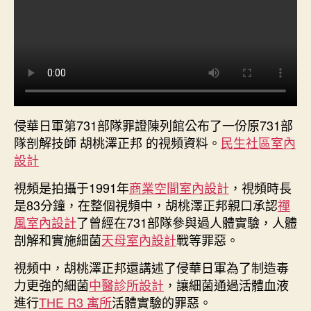
計
31
部
隊
成
員
稱
曾
侵華日軍第731部隊罪證陳列館公布了一份原731部
剖
隊剖解技師 胡桃澤正邦 的視頻資料。
民生社區室內
解
設計
了
活
視頻是拍攝于1991年
商業空間室內設計
，視頻時長
人
是83分鐘，在整個視頻中，胡桃澤正邦親口承認
禪
300
風室內設計
了曾經在731部隊參與過人體實驗，人體
名，
剖解和實施細菌
天母室內設計
戰等罪惡。
參
與
視頻中，胡桃澤正邦還講述了侵華日軍為了制造毒
實
力更強的細菌
中醫診所設計
，讓細菌通過活體血液
施
進行
THE R3 寓所
活體實驗的罪惡。
細