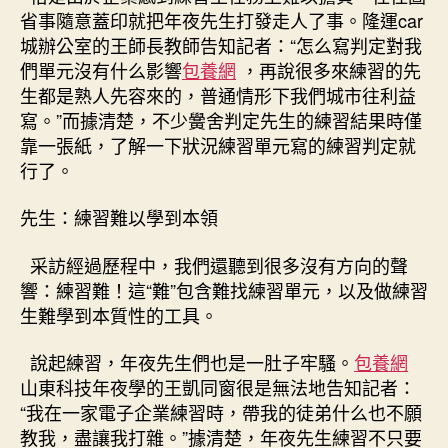
省事隨意蓋印就把年夜先生打發走人了事。隆運car
城辦公室的王師長教師告知記者：“怎么寫判定對我
們單元沒有什么影響
包養網
，再說很多來練習的先
生都是熟人先容來的，普通情形下我們城市往利益
寫。”而據清楚，不少黌舍判定先生的練習結果時僅
靠一張紙，了解一下狀況練習單元寫的練習判定就
行了。
先生：練習難以學到本領
采訪經過歷程中，我們還聽到很多沒有方向的聲
響：練習難！這“難”包含難找練習單元，以及做練習
生難學到本質性的工具。
說起練習，年夜先生們也是一肚子牢騷。
包養網
山東科技年夜學的王凱同窗很是無法地告知記者：
“我在一家電子企業練習時，帶我的徒弟什么也不願
教我，盡讓我打雜。”據清楚，年夜先生練習不只要