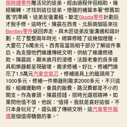
保時捷零件
雕活兒的徒弟，經由過程伴侶相助，幾
經輾轉，才找到這位徒弟。燈籠的補葺本著“修舊如
舊”的準繩，徒弟反復畫稿，斷定
Skoda零件
計劃后
才脫手修。這時代，陳晨在西青、北辰兩個區來往
Bentley零件
返回奔走，與木匠徒弟反復溝通和諧計
劃，花了整整兩年時光，總算修睦了這幾個燈籠，
大要花了6萬余元。西青區當局相干部分了解這件事
后，為支撐他們維護傳統文明，供給了維護修繕
款。陳晨說，顛末歲月的浸禮，法鼓老會的良多道
具和樂器都呈現破壞，需求修補。好比，修補門旗
花了1.5萬元
汽車空氣芯
，修補道具上的龍頭用了
1000多元，修補一件樂器則需求2000多元，不只這
般，組織運動時，會員的飯費、路況費都是不小的
開支。作為會頭，陳晨搭錢、搭時光還搭精神。如
果問他值不值，他說：“值得。我就是喜好這個，不
只本身玩兒了，還弘揚了傳統文明，這
汽車零件報
價
是個值得驕傲的事。”