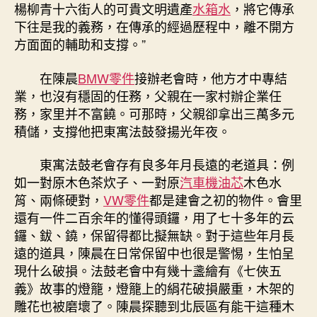
楊柳青十六街人的可貴文明遺產
水箱水
，將它傳承
下往是我的義務，在傳承的經過歷程中，離不開方
方面面的輔助和支撐。”
在陳晨
BMW零件
接辦老會時，他方才中專結
業，也沒有穩固的任務，父親在一家村辦企業任
務，家里并不富饒。可那時，父親卻拿出三萬多元
積儲，支撐他把東寓法鼓發揚光年夜。
東寓法鼓老會存有良多年月長遠的老道具：例
如一對原木色茶炊子、一對原
汽車機油芯
木色水
筲、兩條硬對，
VW零件
都是建會之初的物件。會里
還有一件二百余年的懂得頭鑼，用了七十多年的云
鑼、鈸、鐃，保留得都比擬無缺。對于這些年月長
遠的道具，陳晨在日常保留中也很是警惕，生怕呈
現什么破損。法鼓老會中有幾十盞繪有《七俠五
義》故事的燈籠，燈籠上的絹花破損嚴重，木架的
雕花也被磨壞了。陳晨探聽到北辰區有能干這種木