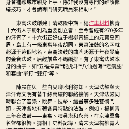
身會補綴城市親身上手，除非我沒有專門的維護修
繕技巧，才會請專門研究職員來相助。”
東寓法鼓創建于清乾隆中期，楊
汽車材料
柳青
十六街人于勝利為重要創立者，至今曾經有270多年
的汗青了。十六街正好位于楊柳青鎮上的元寶島四
周，島上有一條東寓年夜胡同，東寓法鼓的名字就
起源于這個地名。東寓法鼓的曲牌起源于年夜覺庵
的金音法鼓。后經前輩不竭編排，有了東寓法鼓本
身的曲子，如“五福捧壽”“龍虎斗”“八仙過海”“老瘸腿”
和套曲“單打”“雙打”等。
陳晨在與一些白叟聊地利得知，天津法鼓與天
津汗青文明有著千絲萬縷的聯絡接觸。天津法鼓同
時聯合了音樂、跳舞、技擊、繪畫等多種藝術門
類。天津各地有著各具特點的法鼓，例如，楊柳青
三年夜法鼓——東寓、噴鼻塔和永善，在京津冀魯
名聲都很響。據相干史料記錄，清末天津楊柳青人