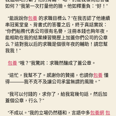
成
如何？”我第一次打量他的臉。他如釋重負：“好！”
了
雞
“能說說你
包養
的求職目標么？”在我否認了他連續
肋〉
串冠冕堂皇、背書式的答覆之后，終于真話實說：
中
“你們船務代表公司很有名譽，注冊本錢也夠年夜，
能相助在我的結業練習簡歷上加蓋你們公司的公章
么？這對我以后的求職是個很年夜的輔助！請您幫
我我！”
包養
“哦？”我驚詫：求職然釀成了蓋公章。
“這忙，我幫不了。感謝你的贊揚，也請你
包養
懂
得———我不克不及讓公司承當無謂的風險。”
“我可以付錢的，求你了，給我寫幾句話，然后加
蓋個公章，行么？”
“不成以。”我的立場仍然穩和，言語中多
包養網
包