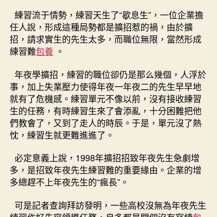
練習流于情勢，練習天生了“歇息生”，一位企業擔
任人說，形成這種局勢都是擴招惹的禍，由於擴
招，請求實生的先生太多，而職位無限，當然形成
練習難
包養
。
年夜學擴招，練習的職位卻仍是那么幾個，人浮於
事，加上失業壓力使得年夜一年夜二的先生早早地
就有了危機感。練習單元不像以前，沒有接收練習
生的任務，有時練習生來了會添亂，十分困難把他
們教會了，又到了走人的時辰。于是，單元沒了熱
忱，練習生就更難進進了。
必定意義上說，1998年擴招招致年夜先生急劇增
多，是招致年夜先生練習難的重要緣由。企業的增
多總趕不上年夜先生的“瘋長”。
可是記者查詢拜訪發明，一些高校沒無為年夜先生
練習作好先容領導任務，良多都是開個沒有寫練
包