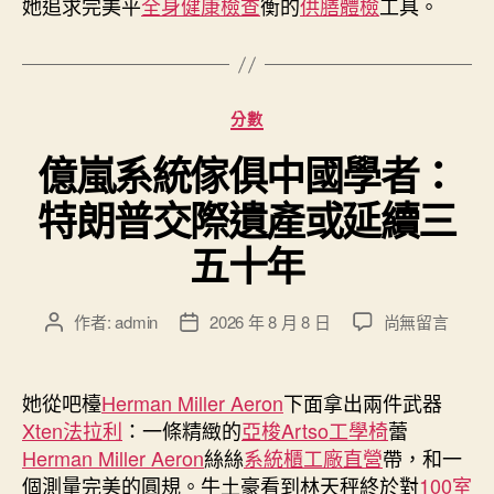
她追求完美平
全身健康檢查
衡的
供膳體檢
工具。
中
分
分數
類
億嵐系統傢俱中國學者：
特朗普交際遺產或延續三
五十年
在
作者:
admin
2026 年 8 月 8 日
尚無留言
文
文
〈億
章
章
嵐
作
發
系
者
佈
她從吧檯
Herman Miller Aeron
下面拿出兩件武器
統
日
Xten法拉利
：一條精緻的
亞梭Artso工學椅
蕾
傢
期
Herman Miller Aeron
絲絲
系統櫃工廠直營
帶，和一
俱
個測量完美的圓規。牛土豪看到林天秤終於對
100室
中