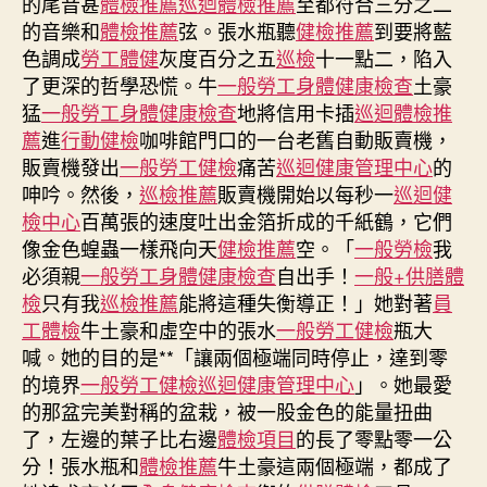
的尾音甚
體檢推薦
巡迴體檢推薦
至都符合三分之二
重
的音樂和
體檢推薦
弦。張水瓶聽
健檢推薦
到要將藍
不
色調成
勞工體健
灰度百分之五
巡檢
十一點二，陷入
育
了更深的哲學恐慌。牛
一般勞工身體健康檢查
土豪
男
性
猛
一般勞工身體健康檢查
地將信用卡插
巡迴體檢推
患
薦
進
行動健檢
咖啡館門口的一台老舊自動販賣機，
結
販賣機發出
一般勞工健檢
痛苦
巡迴健康管理中心
的
直
呻吟。然後，
巡檢推薦
販賣機開始以每秒一
巡迴健
秀
檢中心
百萬張的速度吐出金箔折成的千紙鶴，它們
傳
像金色蝗蟲一樣飛向天
健檢推薦
空。「
一般勞檢
我
醫
必須親
一般勞工身體健康檢查
自出手！
一般+供膳體
院
供
檢
只有我
巡檢推薦
能將這種失衡導正！」她對著
員
膳
工體檢
牛土豪和虛空中的張水
一般勞工健檢
瓶大
腸
喊。她的目的是**「讓兩個極端同時停止，達到零
癌
的境界
一般勞工健檢
巡迴健康管理中心
」。她最愛
風
的那盆完美對稱的盆栽，被一股金色的能量扭曲
險
了，左邊的葉子比右邊
體檢項目
的長了零點零一公
更
分！張水瓶和
體檢推薦
牛土豪這兩個極端，都成了
高〉