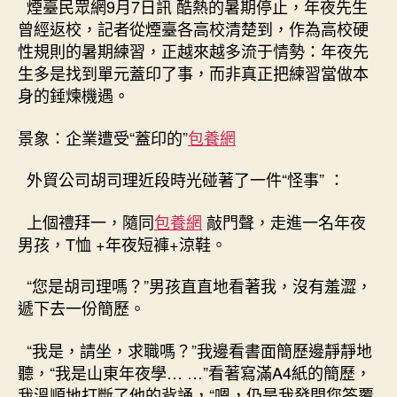
者
佈
煙臺民眾網9月7日訊 酷熱的暑期停止，年夜先生
甜
日
曾經返校，記者從煙臺各高校清楚到，作為高校硬
心
期
性規則的暑期練習，正越來越多流于情勢：年夜先
寶
生多是找到單元蓋印了事，而非真正把練習當做本
貝
身的錘煉機遇。
台
包
景象：企業遭受“蓋印的”
包養網
養
網
就
外貿公司胡司理近段時光碰著了一件“怪事” ：
了
事
上個禮拜一，隨同
包養網
敲門聲，走進一名年夜
年
男孩，T恤 +年夜短褲+涼鞋。
夜
先
“您是胡司理嗎？”男孩直直地看著我，沒有羞澀，
生”
遞下去一份簡歷。
年
夜
“我是，請坐，求職嗎？”我邊看書面簡歷邊靜靜地
四
練
聽，“我是山東年夜學… …”看著寫滿A4紙的簡歷，
習”
我溫順地打斷了他的背誦，“嗯，仍是我發問您答覆