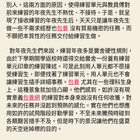
別人。這兩方面的原因，使得練習單元與教員傅對
前來練習的年夜先生不熱忱、不接待。于是，就呈
現了接收練習的年夜先生后，天天只是讓年夜先生
做一些不需求經歷也
包養
沒有貿易機密的任務，而
不願把本質性的任務交付給練習生做。
對年夜先生們來說，練習年夜多是黌舍硬性規則，
由於下學期開學返校時還得交給黌舍一份蓋有練習
單元印章的練習陳述。可是此刻用人單元都不愿接
受練習生，即便找著了練習單元，用人單元也不會
讓練習生插手詳細事務。
包養
尤其在一些理科生身
上，這種景象就加倍凸顯。他們感到，如許沒有現
實意義
包養網
的練習對本身來說沒有任何收獲，對
未來的任務并沒起到預熱的感化。實在他們也想應
用如許的試飛階段好勤學習，不至未來騰飛時碰到
各類艱苦措手不及。但是時下的景況讓他們在盛夏
的天空迷掉標的目的。