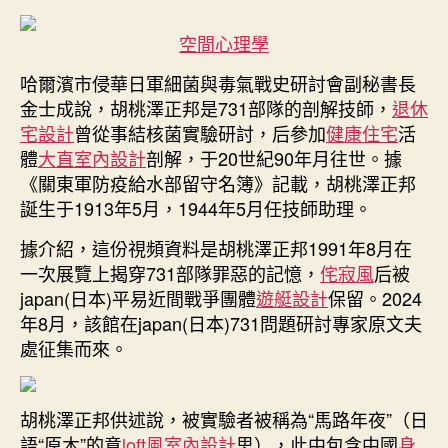
菌
戰〉
空間心理學
中
哈爾濱市侵華日軍細菌與毒氣戰史研討會副秘書長
金士成說，胡桃澤正邦是731部隊的剖解技師，
退休
宅設計
曾從事結核菌實驗研討，后參加
健康住宅
活
體
大直室內設計
剖解，于20世紀90年月往世。據
《關東軍防疫給水部留守名簿》記載，胡桃澤正邦
誕生于1913年5月，1944年5月任技師助理。
據介紹，這份視頻資料是胡桃澤正邦1991年8月在
一次展覽上揭穿731部隊罪惡的記憶，
侘寂風
后被
japan(日本)平易近間戰爭團體
遊艇設計
保留。2024
年8月，該館在japan(日本)731問題研討專家原文夫
處征集而來。
胡桃澤正邦供述說，被實驗者被稱為“馬路年夜”（日
語“原木”的意
loft風室內設計
思），此中包含中國
身