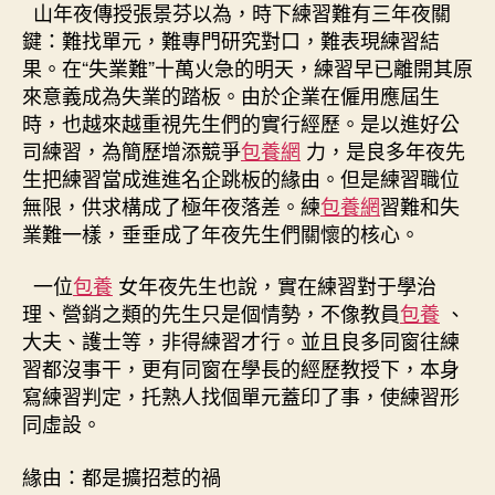
山年夜傳授張景芬以為，時下練習難有三年夜關
鍵：難找單元，難專門研究對口，難表現練習結
果。在“失業難”十萬火急的明天，練習早已離開其原
來意義成為失業的踏板。由於企業在僱用應屆生
時，也越來越重視先生們的實行經歷。是以進好公
司練習，為簡歷增添競爭
包養網
力，是良多年夜先
生把練習當成進進名企跳板的緣由。但是練習職位
無限，供求構成了極年夜落差。練
包養網
習難和失
業難一樣，垂垂成了年夜先生們關懷的核心。
一位
包養
女年夜先生也說，實在練習對于學治
理、營銷之類的先生只是個情勢，不像教員
包養
、
大夫、護士等，非得練習才行。並且良多同窗往練
習都沒事干，更有同窗在學長的經歷教授下，本身
寫練習判定，托熟人找個單元蓋印了事，使練習形
同虛設。
緣由：都是擴招惹的禍