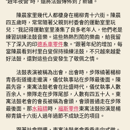
“趕年夜營”時，還將法鼓傳佈到了新疆。
陳晨家里幾代人都棲身在楊柳青十六街。陳晨
四五歲時，常常隨著父親到村委會的運動室里玩
兒：“我記得運動室里湊集了良多老年人，他們老是
練習訓練法鼓音樂。這些熱熱烈鬧的樂曲，給我留
下了深入的印
德系車零件
象。”跟著年紀的增加，每
當陳晨看到村里白叟保持操練法鼓，不只越來越愛
好法鼓，還對這些白叟發生了敬佩之情。
法鼓表演被稱為出會，出會時，步隊繞著楊柳
青各街道邊走邊演，儀仗執事站在步隊最後面。陳
晨先容，東寓法鼓老會在壯盛時代，儀仗執事人數
百余人。樂隊走在步隊尾部，人數有四五十人。東
寓法鼓老會的會長被稱為會頭，會頭普通走在步隊
最後面。那
水箱精
時，
福斯零件
東寓法鼓扮演是楊
柳青鎮十六街人過年過節不成缺乏的項目。
跟著社會變遷，東寓法鼓老會垂垂走向式微。