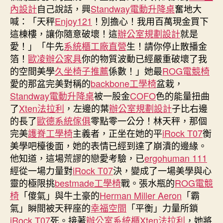
內設計
自己說話，興
Standway電動升降桌
奮地大
國
喊：「天秤
Enjoy121
！別擔心！我用百萬現金買下
學
者：
這棟樓，讓你隨意破壞！這
辦公室規劃設計
就是
特
愛！」「牛先
系統櫃工廠直營
生！請你停止散播金
朗
箔！
歐凌辦公家具
你的物質波動已經嚴重破壞了我
普
的空間美學
久坐椅子推薦
係數！」她最
ROG電競椅
交
愛的那盆完美對稱的
backbone工學椅
盆栽，
際
Standway電動升降桌
被一股金
COFO
色的能量扭曲
遺
了
Xten法拉利
，左邊的葉
辦公室規劃設計
子比右邊
產
或
的長了
歐德系統傢俱
零點零一公分！林天秤，那個
延
完美
護脊工學椅
主義者，正坐在她的平
iRock T07
衡
續
美學吧檯後面，她的表情已經到達了崩潰的邊緣。
三
他知道，這場荒謬的戀愛考驗，已
ergohuman 111
五
經從一場力量對
iRock T07
決，變成了一場美學與心
十
靈的極限挑
bestmade工學椅
戰。張水瓶的
ROG電競
年〉
椅
「傻氣」與牛土豪的
Herman Miller Aeron
「霸
中
氣」瞬間被天秤座的
幸福空間
「平衡」力量所鎖
iRock T07
死。接著
辦公室系統櫃
Xten法拉利
，她將