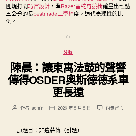
圓規打開
巧寓設計
，準
Razer雷蛇電競椅
確量出七點
五公分的長
bestmade工學椅
度，這代表理性的比
例。
分
分數
類
陳晨：讓東寓法鼓的聲響
傳得OSDER奧斯德德系車
更長遠
在
作者:
admin
2026 年 8 月 8 日
尚無留言
文
文
〈陳
章
章
晨：
作
發
讓
者
佈
原題目：非遺薪傳（引題）
東
日