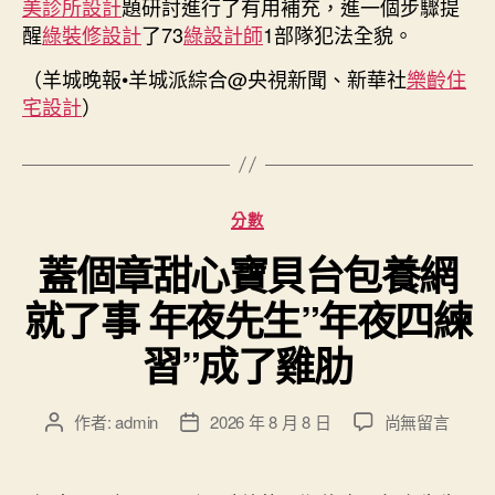
美診所設計
題研討進行了有用補充，進一個步驟提
醒
綠裝修設計
了73
綠設計師
1部隊犯法全貌。
（羊城晚報•羊城派綜合@央視新聞、新華社
樂齡住
宅設計
）
分
分數
類
蓋個章甜心寶貝台包養網
就了事 年夜先生”年夜四練
習”成了雞肋
在
作者:
admin
2026 年 8 月 8 日
尚無留言
文
文
〈蓋
章
章
個
作
發
章