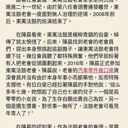
進進二十一世紀，由於第八任會頭曹連發離世，東
寓法鼓老會一度面對無人治理的逆境，2008年前
后，東寓法鼓的巡演結束了。
在陳晨看來，東寓法鼓是楊柳青鎮的自豪，掉
傳了就太惋惜了。后來，陳晨找到老會的老會員
們，提出本身想挑起這副擔子，讓東寓法鼓老會持
續下往。幾位會員聽了都特殊興奮，他們早就盼著
有人把老會從頭籌劃起來。2016年，陳晨正式參加
東寓法鼓老會。陳晨說，老會的
汽車零件進口商
資
深會員并沒有由於本身年事小而鄙棄他，反而特殊
支撐他。有位白叟已經拉著陳晨的手對他說：“這么
多年七歲。她想起了自己也七歲的兒子。一個是孤
零零的小女孩，為了生存自願出賣自己為奴，另一
個是嬌生慣養，對世事一無所了，法鼓老會可看見
年青人了！”
在陳晨的認知里，作為法鼓老會的會頭，是要