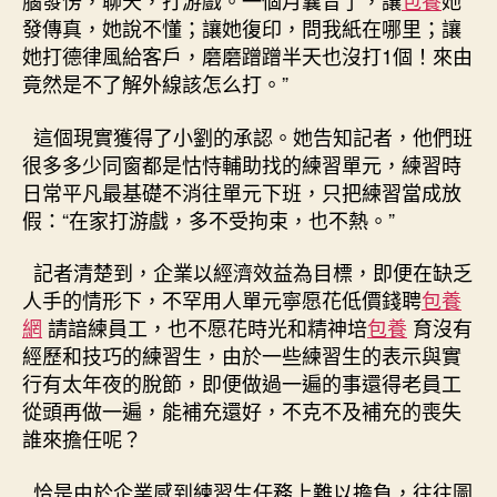
腦發愣，聊天，打游戲。一個月曩昔了，讓
包養
她
發傳真，她說不懂；讓她復印，問我紙在哪里；讓
她打德律風給客戶，磨磨蹭蹭半天也沒打1個！來由
竟然是不了解外線該怎么打。”
這個現實獲得了小劉的承認。她告知記者，他們班
很多多少同窗都是怙恃輔助找的練習單元，練習時
日常平凡最基礎不消往單元下班，只把練習當成放
假：“在家打游戲，多不受拘束，也不熱。”
記者清楚到，企業以經濟效益為目標，即便在缺乏
人手的情形下，不罕用人單元寧愿花低價錢聘
包養
網
請諳練員工，也不愿花時光和精神培
包養
育沒有
經歷和技巧的練習生，由於一些練習生的表示與實
行有太年夜的脫節，即便做過一遍的事還得老員工
從頭再做一遍，能補充還好，不克不及補充的喪失
誰來擔任呢？
恰是由於企業感到練習生任務上難以擔負，往往圖