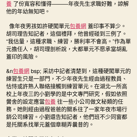
養
了份寬容和懂得———年夜先生求職好難，諒解
他的年幼無知吧。
像年夜男孩如許硬闖單元
包養網
蓋印事不算少。
胡司理告知記者，這個禮拜，他曾經碰到三例了。
“我估量，這種求職、練習，勝利率不會高。”作為單
元擔任人，胡司理剖析說，大都單元不愿承當胡亂
蓋印的風險。
&n
包養網
bsp; 采訪中記者清楚到，這種硬闖單元的
練習生只是一部門，不少年夜先生經由過程教員、
怙恃或許熟人聯絡接觸到練習單元。在湖北一所高
校上年夜三的小劉學的是中文專門研究，假如依照
黌舍的設定應當
包養
往一些小公司做文秘類的任
務。她則經由過程爸爸的關系往了一家年夜市場行
銷公司練習。小劉還告知記者，他們班不少同窗都
是托關系找單元蓋個章糊弄曩昔的。