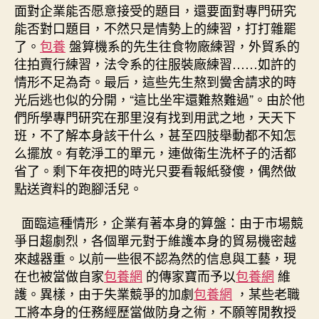
面對企業能否愿意接受的題目，還要面對專門研究
能否對口題目，不然只是情勢上的練習，打打雜罷
了。
包養
盤算機系的先生往食物廠練習，外貿系的
往拍賣行練習，法令系的往服裝廠練習……如許的
情形不足為奇。最后，這些先生熬到黌舍請求的時
光后逃也似的分開，“這比坐牢還難熬難過”。由於他
們所學專門研究在那里沒有找到用武之地，天天下
班，不了解本身該干什么，甚至四肢舉動都不知怎
么擺放。有乾淨工的單元，連做衛生洗杯子的活都
省了。剩下年夜把的時光只要看報紙發傻，偶然做
點送資料的跑腳活兒。
面臨這種情形，企業有著本身的算盤：由于市場競
爭日趨劇烈，各個單元對于維護本身的貿易機密越
來越器重。以前一些很不認為然的信息與工藝，現
在也被當做自家
包養網
的傳家寶而予以
包養網
維
護。異樣，由于失業競爭的加劇
包養網
，某些老職
工將本身的任務經歷當做防身之術，不願等閒教授