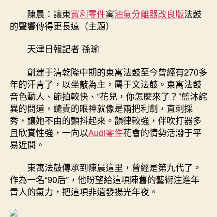
寓
期
陳晨：讓東
賓利零件
寓
油氣分離器改良版
法鼓
法
的聲響傳得更長遠（主題）
鼓
的
天津日報記者 孫瑜
聲
響
創建于清乾隆中期的東寓法鼓至今曾經有270多
傳
得
年的汗青了，以坐敲為主，屬于文法鼓。東寓法鼓
OSDER
音色動人、節拍較快、“花兒，你怎麼來了？”藍沐詫
奧
異的問道，譴責的眼神就像是兩把利劍，直刺採
斯
秀，讓她不由的顫抖起來。韻律較強，伴吹打器多
德
且欣賞性強，一向以
Audi零件
花會的情勢活潑于平
德
易近間。
系
車
東寓法鼓傳承到陳晨這里，曾經是第九代了。
更
作為一名“90后”，他盼望給這項陳舊的藝術注進年
長
遠〉
青人的氣力，把這項非遺發揚光年夜。
中