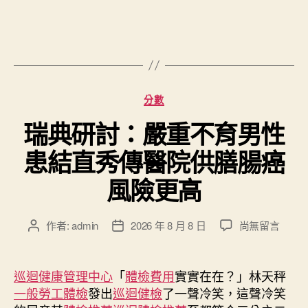
分
分數
類
瑞典研討：嚴重不育男性
患結直秀傳醫院供膳腸癌
風險更高
在
作者:
admin
2026 年 8 月 8 日
尚無留言
文
文
〈瑞
章
章
典
作
發
研
者
佈
巡迴健康管理中心
「
體檢費用
實實在在？」林天秤
討：
日
一般勞工體檢
發出
巡迴健檢
了一聲冷笑，這聲冷笑
嚴
期