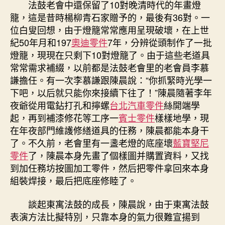
法鼓老會中還保留了10對晚清時代的年畫燈
籠，這是昔時楊柳青石家贈予的，最後有36對。一
位白叟回想，由于燈籠常常應用呈現破壞，在上世
紀50年月和197
奧迪零件
7年，分辨從頭制作了一批
燈籠，現現在只剩下10對燈籠了。由于這些老道具
常常需求補綴，以前都是法鼓老會里的老會員李慕
謙擔任。有一次李慕謙跟陳晨說：“你抓緊時光學一
下吧，以后就只能你來接續下往了！”陳晨隨著李年
夜爺從用電鉆打孔和擰螺
台北汽車零件
絲開端學
起，再到補漆修花等工序一
賓士零件
樣樣地學，現
在年夜部門維護修繕道具的任務，陳晨都能本身干
了。不久前，老會里有一盞老燈的底座壞
藍寶堅尼
零件
了，陳晨本身先畫了個樣圖并購置資料，又找
到加任務坊按圖加工零件，然后把零件拿回來本身
組裝焊接，最后把底座修睦了。
談起東寓法鼓的成長，陳晨說，由于東寓法鼓
表演方法比擬特別，只靠本身的氣力很難宣揚到