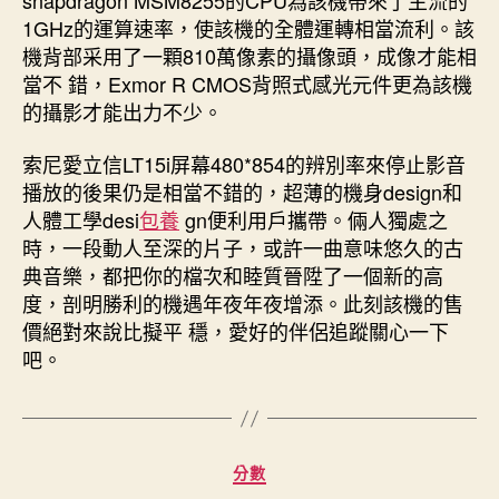
1GHz的運算速率，使該機的全體運轉相當流利。該
機背部采用了一顆810萬像素的攝像頭，成像才能相
當不 錯，Exmor R CMOS背照式感光元件更為該機
的攝影才能出力不少。
索尼愛立信LT15i屏幕480*854的辨別率來停止影音
播放的後果仍是相當不錯的，超薄的機身design和
人體工學desi
包養
gn便利用戶攜帶。倆人獨處之
時，一段動人至深的片子，或許一曲意味悠久的古
典音樂，都把你的檔次和睦質晉陞了一個新的高
度，剖明勝利的機遇年夜年夜增添。此刻該機的售
價絕對來說比擬平 穩，愛好的伴侶追蹤關心一下
吧。
分
分數
類