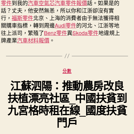
零件
到我的
汽車空氣芯
汽車零件報價
話。如果是的
戶
網
話？丈夫，他安然無恙，所以你和江浙卻沒有實
－
行，
福斯零件
北京、上海的消費者由于無法獲得相
國
關購車指標，轉到周邊
Audi零件
的河北、江浙等地
度
往上派司，繁殖了
Benz零件
異
Skoda零件
地違規上
成
牌產業
汽車材料報價
。
長
門
戶〉
中
分
分數
類
江蘇泗陽：推動農房改良
扶植漂亮社區_中國扶貧到
九宮格時租在線_國度扶貧
門戶