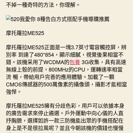
不掉一種奇特的方法，你理解。
摩托羅拉ME525
摩托羅拉ME525正面是一塊3.7英寸電容觸控屏，辨
別率 到達了480*854，顯示細膩，視覺後果相當不
錯。該機采用了WCDMA的
包養
3G收集，具有高速
無線上彀的前提，800MHz的CPU，運轉速率相當
流 暢，帶給用戶完善的應用體驗。加載了一顆
CMOS傳感器的500萬像素的攝像頭，攝影才能相當
強悍。
摩托羅拉ME525擁有分歧色彩，用戶可以依據本身
的廣告需求來停止遴選。戶外運動中向心儀的人直
抒胸臆，選擇如許一款三防機能出眾的手機搭配在
身上是不是很拉風呢？並且今朝該機的價錢也慢慢