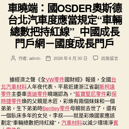
車曉端：國OSDER奧斯德
台北汽車度應當規定“車輛
總數把持紅線”_中國成長
門戶網－國度成長門戶
在
作者:
admin
2026 年 6 月 30 日
尚無留言
文
文
〈車
章
章
曉
作
發
端：
者
佈
據經濟之聲《全
VW零件
國財經》報道，全國
台
國
日
北汽車材料
人年夜代表、平易近建浙江省副
斯柯達
OSDER
期
零件
主委車
奧迪零件
曉端認為，“
藍寶堅尼零件
彩
保
奧
時捷零件
煥的父親是木匠，彩煥有兩個妹妹和一個
斯
弟弟，生下弟弟時
Bentley零件
母親就去世了，還有
德
一個臥床多年的女兒。李叔——就是彩煥國家應該
台
北
劃定“車輛總數把持紅線”，
汽車材料
以減少環境淨
賓
汽