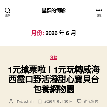
星群的倒影
搜尋
選單
月份:
2026 年 6 月
分
分數
類
1元搶票啦！1元玩轉威海
西霞口野活潑甜心寶貝台
包養網物園
在
作者:
admin
2026 年 6 月 30 日
尚無留言
文
文
〈1
章
章