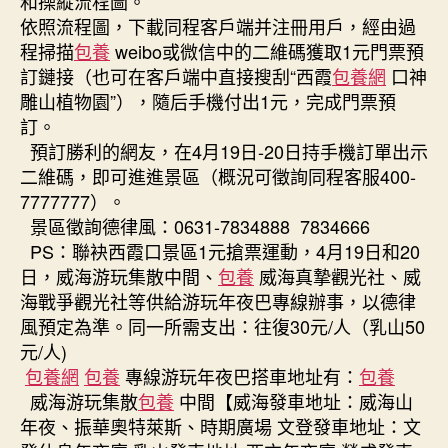
和操縱流程圖。
台
依照流程圖，下載同程客戶端并注冊用戶，經由過
包
程掃描
包養
weibo或微信中的二維碼獲取1元門票預
養
訂鏈接（也可在客戶端中直接搜刮“西霞
包養網
口神
網
雕山植物園”），隨后手機付出1元，完成門票預
物
園〉
訂。
中
預訂勝利的網友，在4月19日-20日持手機訂單出示
二維碼，即可進進景區（概況可徵詢同程客服400-
7777777）。
景區徵詢德律風：0631-7834888 7834666
PS：聯袂西霞口景區1元搶票運動，4月19日和20
日，威海游玩集散中間、
包養
威海真摯觀光社、威
海戰爭觀光社等供給游玩年夜巴專線辦事，以德律
風預定為準。同一所需支出：往復30元/人（乳山50
元/人)
包養網
包養
專線游玩年夜巴搭車地址有：
包養
威海游玩集散
包養
中間【威海發車地址：威海山
年夜、振華奧特萊斯、時期廣場 文登發車地址：文