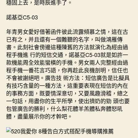
穩固上去，是時辰進手了。
諾基亞C5-03
年青男女愛好借著函件彼此流露傾慕之情，這在古
已有之，并且還有一個難聽的名字，叫做鴻雁傳
書。此刻社會傍邊這種陳舊的方法就演化為經由過
程手機進 行的短信交通，諾基亞C5-03就是如許一
款機能周全效能蠻橫的手機。男女兩人完整經由過
程手機一番花言巧語，你再趁此良機剖明，信任也
不會被謝絕吧。廣告技 術方法：短信廣告是比擬具
有技巧含量的一種方法，這重要表現在短信的內在
的事務方面，既要情深意切，又要風趣滑稽，總之
一句話，用盡你的生平所學，使出擠奶的勁 頭也要
包管廣告的勝利，什么梨花體羊羔體私奔體怒吼
體，盡量展示你的才幹吧。