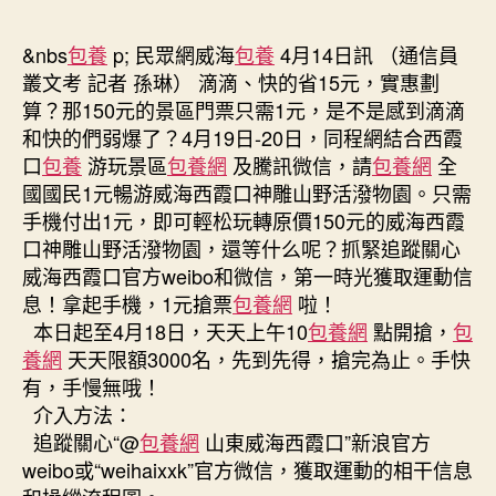
元
作
發
搶
者
佈
&nbs
包養
p; 民眾網威海
包養
4月14日訊 （通信員
票
日
叢文考 記者 孫琳） 滴滴、快的省15元，實惠劃
啦！
期
算？那150元的景區門票只需1元，是不是感到滴滴
1
和快的們弱爆了？4月19日-20日，同程網結合西霞
元
口
包養
游玩景區
包養網
及騰訊微信，請
包養網
全
玩
國國民1元暢游威海西霞口神雕山野活潑物園。只需
轉
威
手機付出1元，即可輕松玩轉原價150元的威海西霞
海
口神雕山野活潑物園，還等什么呢？抓緊追蹤關心
西
威海西霞口官方weibo和微信，第一時光獲取運動信
霞
息！拿起手機，1元搶票
包養網
啦！
口
本日起至4月18日，天天上午10
包養網
點開搶，
包
野
養網
天天限額3000名，先到先得，搶完為止。手快
活
有，手慢無哦！
潑
甜
介入方法：
心
追蹤關心“@
包養網
山東威海西霞口”新浪官方
寶
weibo或“weihaixxk”官方微信，獲取運動的相干信息
貝