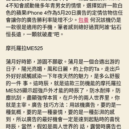
4不知會感動幾多年青男女的情懷，選擇如許一款白
色的蘋果iPhone 4作為5月20日廣告的定情信物信任
會讓你的廣告勝利率陡增不少。
包養
何況該機仍是
一款很是適用的手機，筆者感到總好過買阿誰“鉆石
恒長遠，一顆就破產”吧。
摩托羅拉ME525
蒲月好時節，游園不願歇。蒲月是一個合適出游的
日子，陽光亮媚，風和日麗，約上你的Ta，走出戶
外好好感觸感染一下年夜天然的魅力，是多么舒服
的一件 事。這時辰，就是這款三防機能的摩托羅拉
ME525顯示超強戶外才能的時辰了，防水耐摔，防
塵抗刮，盡顯強悍本質，在戶外的兩人世界里，你
就是主宰。廣告 技巧方法：用該機廣告，要的是一
種氣概，要的是一種豪情，要的是一種彭湃的感
到，所以廣告的最好機會一定是達到起點時的喜悅
時辰，當然，假如是兩人世界的 話，露營時廣告也