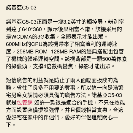
諾基亞C5-03
諾基亞C5-03正面是一塊3.2英寸的觸控屏，辨別率
到達了640*360，顯示後果相當不錯，該機采用的
是WCDMA的3G收集，全體表示才能出眾。
600MHz的CPU為該機帶來了相當流利的運轉速
度，256MB ROM+128MB RAM的經典搭配也包管
了機械的體系運轉空間。該機背部是一顆500萬像素
的攝像頭，支撐4倍數碼變焦，攝影才能出眾。
短信廣告的利益就是防止了兩人面臨面扳談的為
難，省往了良多不用要的費事，所以這一向是浩繁
宅男腐女調情必須具備的廣告方法。諾基亞C5-03
就是
包養網
如許一款很是適合的手機，不只在效能
方面設置裝備擺設強悍，并且價錢相當實惠，合適
愛好宅在家中的伴侶們，愛好的伴侶追蹤關心一
下。