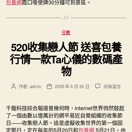
包養網
霞口唆使牌30分鐘可到景區。
分
分數
類
520收集戀人節 送喜包養
行情一款Ta心儀的數碼產
物
在
作者:
admin
2026 年 6 月 30 日
尚無留言
文
文
〈520
章
章
收
作
發
集
者
佈
千龍科技綜合報道曾幾何時，internet世界悄然鼓起
戀
日
了一個由數以億萬計的網平易近自覺組織的收集節
人
期
日——收集戀人節。這是虛擬收集世界的第一個固
節
定節日，定在每年的5月20日和
包養網
5月21日，由
送