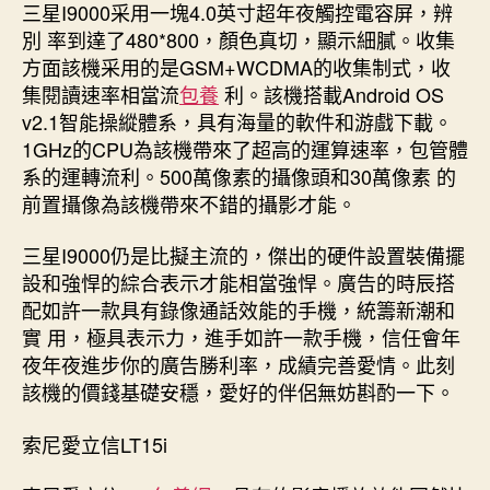
三星I9000采用一塊4.0英寸超年夜觸控電容屏，辨
別 率到達了480*800，顏色真切，顯示細膩。收集
方面該機采用的是GSM+WCDMA的收集制式，收
集閱讀速率相當流
包養
利。該機搭載Android OS
v2.1智能操縱體系，具有海量的軟件和游戲下載。
1GHz的CPU為該機帶來了超高的運算速率，包管體
系的運轉流利。500萬像素的攝像頭和30萬像素 的
前置攝像為該機帶來不錯的攝影才能。
三星I9000仍是比擬主流的，傑出的硬件設置裝備擺
設和強悍的綜合表示才能相當強悍。廣告的時辰搭
配如許一款具有錄像通話效能的手機，統籌新潮和
實 用，極具表示力，進手如許一款手機，信任會年
夜年夜進步你的廣告勝利率，成績完善愛情。此刻
該機的價錢基礎安穩，愛好的伴侶無妨斟酌一下。
索尼愛立信LT15i