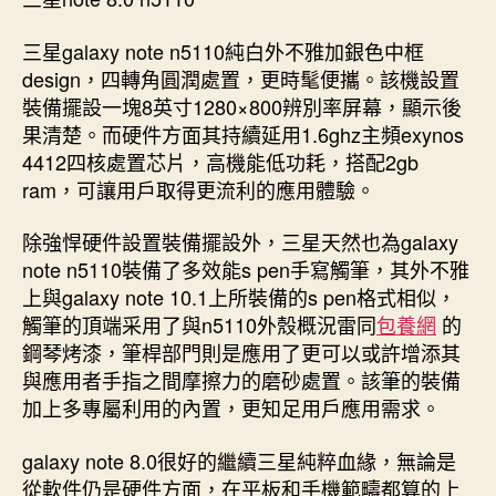
三星galaxy note n5110純白外不雅加銀色中框
design，四轉角圓潤處置，更時髦便攜。該機設置
裝備擺設一塊8英寸1280×800辨別率屏幕，顯示後
果清楚。而硬件方面其持續延用1.6ghz主頻exynos
4412四核處置芯片，高機能低功耗，搭配2gb
ram，可讓用戶取得更流利的應用體驗。
除強悍硬件設置裝備擺設外，三星天然也為galaxy
note n5110裝備了多效能s pen手寫觸筆，其外不雅
上與galaxy note 10.1上所裝備的s pen格式相似，
觸筆的頂端采用了與n5110外殼概況雷同
包養網
的
鋼琴烤漆，筆桿部門則是應用了更可以或許增添其
與應用者手指之間摩擦力的磨砂處置。該筆的裝備
加上多專屬利用的內置，更知足用戶應用需求。
galaxy note 8.0很好的繼續三星純粹血緣，無論是
從軟件仍是硬件方面，在平板和手機範疇都算的上