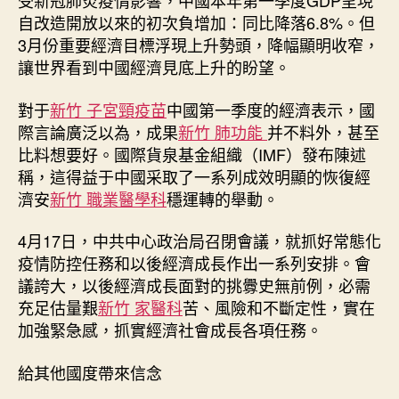
受新冠肺炎疫情影響，中國本年第一季度GDP呈現
竹
自改造開放以來的初次負增加：同比降落6.8%。但
森
3月份重要經濟目標浮現上升勢頭，降幅顯明收窄，
和
讓世界看到中國經濟見底上升的盼望。
診
所
對于
新竹 子宮頸疫苗
中國第一季度的經濟表示，國
份
際言論廣泛以為，成果
新竹 肺功能
并不料外，甚至
降
比料想要好。國際貨泉基金組織（IMF）發布陳述
幅
稱，這得益于中國采取了一系列成效明顯的恢復經
顯
明
濟安
新竹 職業醫學科
穩運轉的舉動。
收
窄
4月17日，中共中心政治局召閉會議，就抓好常態化
舉
疫情防控任務和以後經濟成長作出一系列安排。會
世
議誇大，以後經濟成長面對的挑釁史無前例，必需
熱
充足估量艱
新竹 家醫科
苦、風險和不斷定性，實在
門：
加強緊急感，抓實經濟社會成長各項任務。
中
國
給其他國度帶來信念
經
濟