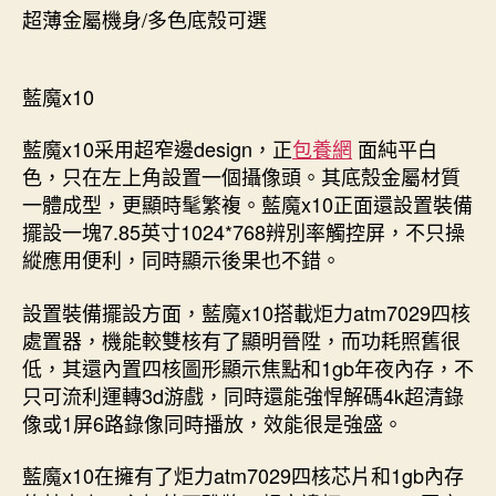
超薄金屬機身/多色底殼可選
藍魔x10
藍魔x10采用超窄邊design，正
包養網
面純平白
色，只在左上角設置一個攝像頭。其底殼金屬材質
一體成型，更顯時髦繁複。藍魔x10正面還設置裝備
擺設一塊7.85英寸1024*768辨別率觸控屏，不只操
縱應用便利，同時顯示後果也不錯。
設置裝備擺設方面，藍魔x10搭載炬力atm7029四核
處置器，機能較雙核有了顯明晉陞，而功耗照舊很
低，其還內置四核圖形顯示焦點和1gb年夜內存，不
只可流利運轉3d游戲，同時還能強悍解碼4k超清錄
像或1屏6路錄像同時播放，效能很是強盛。
藍魔x10在擁有了炬力atm7029四核芯片和1gb內存