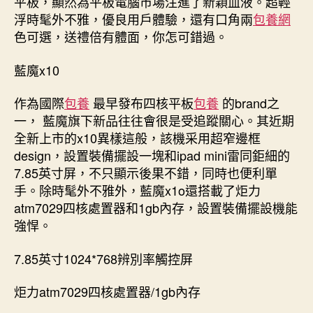
平板，顯然為平板電腦市場注進了新穎血液。超輕
浮時髦外不雅，優良用戶體驗，還有口角兩
包養網
色可選，送禮倍有體面，你怎可錯過。
藍魔x10
作為國際
包養
最早發布四核平板
包養
的brand之
一， 藍魔旗下新品往往會很是受追蹤關心。其近期
全新上市的x10異樣這般，該機采用超窄邊框
design，設置裝備擺設一塊和ipad mini雷同鉅細的
7.85英寸屏，不只顯示後果不錯，同時也便利單
手。除時髦外不雅外，藍魔x1o還搭載了炬力
atm7029四核處置器和1gb內存，設置裝備擺設機能
強悍。
7.85英寸1024*768辨別率觸控屏
炬力atm7029四核處置器/1gb內存