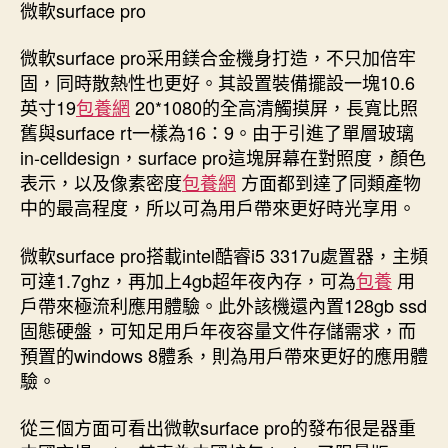
微軟surface pro
微軟surface pro采用鎂合金機身打造，不只加倍牢
固，同時散熱性也更好。其設置裝備擺設一塊10.6
英寸19
包養網
20*1080的全高清觸摸屏，長寬比照
舊與surface rt一樣為16：9。由于引進了單層玻璃
in-celldesign，surface pro這塊屏幕在對照度，顏色
表示，以及像素密度
包養網
方面都到達了同類產物
中的最高程度，所以可為用戶帶來更好時光享用。
微軟surface pro搭載intel酷睿i5 3317u處置器，主頻
可達1.7ghz，再加上4gb超年夜內存，可為
包養
用
戶帶來極流利應用體驗。此外該機還內置128gb ssd
固態硬盤，可知足用戶年夜容量文件存儲需求，而
預置的windows 8體系，則為用戶帶來更好的應用體
驗。
從三個方面可看出微軟surface pro的發布很是器重