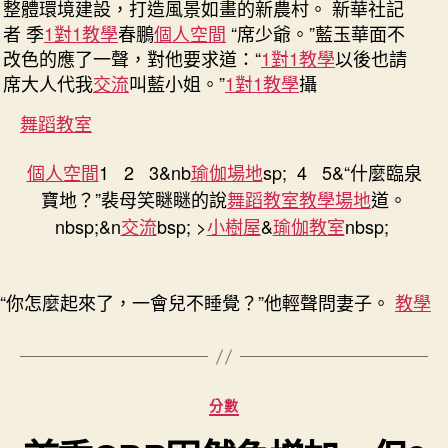
扶
整體環境建設，打造風景如畫的新農村。 新華社記
貧
者 季
1對1教學
春鵬
個人空間
“席少爺。”藍玉華面不
到
改色的應了一聲，對他要求道：“
1對1教學
以後也請
九
席大人代我
交流
叫藍小姐。”
1對1教學
攝
宮
格
舞蹈教室
時
租
個人空間
1 2 3&nb
瑜伽場地
sp; 4 5&“什麼臨泉
在
寶地？”裴母笑瞇瞇的說
舞蹈教室
教學場地
道。
線
nbsp;&n
交流
bsp; >
小樹屋
&
瑜伽教室
nbsp;
_
國
度
扶
“你怎麼起來了，一會兒不睡覺？”他輕聲問妻子。
教學
貧
門
戶〉
中
分
分數
類