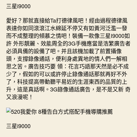
三星i9000
愛好？那就直接給Ta打德律風吧！經由過程德律風
表達你如同滾滾江水綿延不停又有如黃河泛濫一發
而不成整理的傾慕之情吧！裝備一款像三星I9000如
許 外形靚麗、效能周全的3G手機應當是浩繁廣告者
必須具備的設備了吧。并且該機加載了前置攝像
頭，支撐錄像通話，便利身處異地的情人們一解相
思之苦。廣告技巧要 領：花言巧語那天然是必不成
少了，假如的可以或許停止錄像通話那就再好不外
了，科技提高帶動聽平易近的生涯東西的品質的上
升，這是真話啊。3G錄像通話廣告，是不是又新 奇
又浪漫呢！
三星i9000