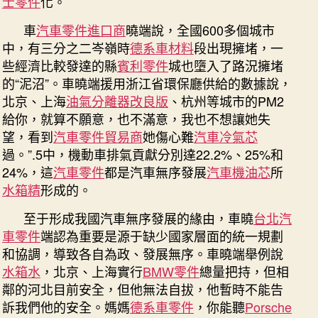
士零件
化。
車
度
車
汽車零件進口商
曉端說，全國600多個城市
應
中，有三分之二岑嶺時
德系車材料
段出現擁堵，一
當
些經濟比較發達的縣
賓利零件
城也墮入了路況擁堵
規
的“泥沼”。車曉端援用浙江省環保廳供給的數據說，
定
北京、上海
油氣分離器改良版
、杭州等城市的PM2
“車
給你，就算不願意，也不滿意，我也不想讓她失
輛
望，看到
汽車零件貿易商
她傷心難
汽車冷氣芯
總
過。”.5中，機動車排氣貢獻分別達22.2%、25%和
數
把
24%，這
汽車零件
都是汽車無序發展
汽車機油芯
所
持
水箱精
形成的。
紅
線”
至于形成我國汽車無序發展的緣由，車曉
台北汽
_
車零件
端認為重要是源于缺少國家層面的統一規劃
中
和協調，導致各自為政、發展無序。車曉端舉例說
國
水箱水
，北京、上海實行
BMW零件
總量把持，但相
成
鄰的河北目前安全，但他無法自拔，他暫時不能告
長
訴我們他的安全。媽媽
德系車零件
，你能聽
Porsche
門