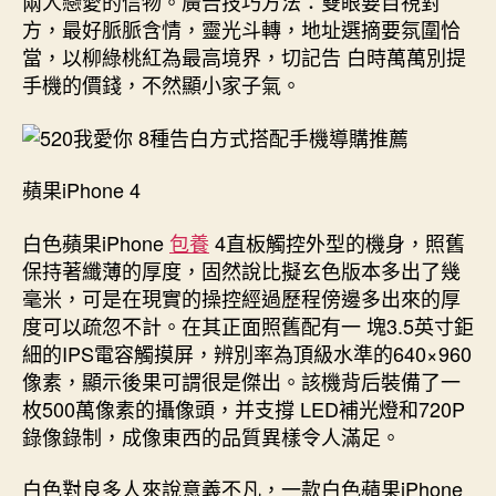
兩人戀愛的信物。廣告技巧方法：雙眼要目視對
方，最好脈脈含情，靈光斗轉，地址選摘要氛圍恰
當，以柳綠桃紅為最高境界，切記告 白時萬萬別提
手機的價錢，不然顯小家子氣。
蘋果iPhone 4
白色蘋果iPhone
包養
4直板觸控外型的機身，照舊
保持著纖薄的厚度，固然說比擬玄色版本多出了幾
毫米，可是在現實的操控經過歷程傍邊多出來的厚
度可以疏忽不計。在其正面照舊配有一 塊3.5英寸鉅
細的IPS電容觸摸屏，辨別率為頂級水準的640×960
像素，顯示後果可謂很是傑出。該機背后裝備了一
枚500萬像素的攝像頭，并支撐 LED補光燈和720P
錄像錄制，成像東西的品質異樣令人滿足。
白色對良多人來說意義不凡，一款白色蘋果iPhone