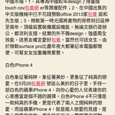
中國市場。1、其專為中國蛇年design了限量版
touch cov
包養網
er等周邊配件；2、在中國出售的
中文版機械中已不花錢預裝office 2013家
包養
庭和
先生版；3、微軟第一時光還將產物的保修刻日延伸
至兩年。頂級設置裝備擺設機能，無論文娛仍是辦
公，都流利支撐。結實的外不雅design，強盛周全
效能，送男友確定愛好
包養
。當然也可送女生，由
於微軟surface pro比盡年夜大都筆記本電腦都簡
便，可幫女友加重攜帶累贅。
白色iPhone 4
白色象征著純粹，象征著美妙，更象征了純真的戀
愛。在5月20
包養網
號這么美妙的日子里，手持一
部白色的蘋果iPhone 4，向你心愛的人兒表達你的
心意應當是個不錯的選擇。白色iPhone 4不只僅是
一款純真的手機，更是代表了兩人之間純粹的戀
愛，而這蘋果iPhone 4，就是兩人戀愛的見證，是