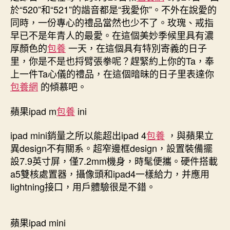
於“520”和“521”的諧音都是“我愛你”。不外在說愛的
喜
同時，一份專心的禮品當然也少不了。玫瑰、戒指
包
養
早已不是年青人的最愛。在這個美妙季候里具有濃
行
厚顏色的
包養
一天，在這個具有特別寄義的日子
情
里，你是不是也捋臂張拳呢？趕緊約上你的Ta，奉
一
上一件Ta心儀的禮品，在這個暗昧的日子里表達你
款
包養網
的傾慕吧。
Ta
心
蘋果ipad m
包養
ini
儀
的
ipad mini銷量之所以能超出ipad 4
包養
，與蘋果立
數
碼
異design不有關系。超窄邊框design，設置裝備擺
產
設7.9英寸屏，僅7.2mm機身，時髦便攜。硬件搭載
物〉
a5雙核處置器，攝像頭和ipad4一樣給力，并應用
中
lightning接口，用戶體驗很是不錯。
蘋果ipad mini