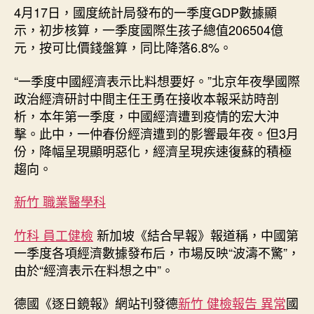
比
4月17日，國度統計局發布的一季度GDP數據顯
料
示，初步核算，一季度國際生孩子總值206504億
想
元，按可比價錢盤算，同比降落6.8%。
要
好〉
“一季度中國經濟表示比料想要好。”北京年夜學國際
中
政治經濟研討中間主任王勇在接收本報采訪時剖
析，本年第一季度，中國經濟遭到疫情的宏大沖
擊。此中，一仲春份經濟遭到的影響最年夜。但3月
份，降幅呈現顯明惡化，經濟呈現疾速復蘇的積極
趨向。
新竹 職業醫學科
竹科 員工健檢
新加坡《結合早報》報道稱，中國第
一季度各項經濟數據發布后，市場反映“波濤不驚”，
由於“經濟表示在料想之中”。
德國《逐日鏡報》網站刊發德
新竹 健檢報告 異常
國