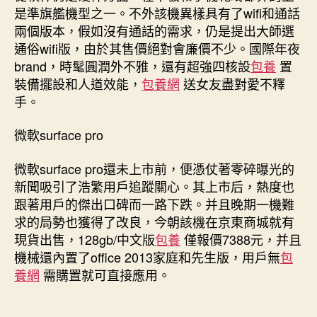
是準旗艦機型之一。不外該機異樣具有了wifi和通話
兩個版本，假如沒有通話的需求，仍是提出大師選
通俗wifi版，由於其售價絕對會廉價不少。國際年夜
brand，時髦圓潤外不雅，還有超強四核設
包養
置
裝備擺設和人道效能，
包養網
送女友盡對愛不釋
手。
微軟surface pro
微軟surface pro還未上市前，便憑仗著零碎曝光的
新聞吸引了浩繁用戶追蹤關心。其上市后，熱度也
跟著用戶的傑出口碑而一路下跌。并且晚期一機難
求的局勢也獲得了改良，今朝該機在京東商城就有
現貨出售，128gb/中文版
包養
僅報價7388元，并且
機械還內置了office 2013家庭和先生版，用戶無
包
養網
需購置就可直接應用。