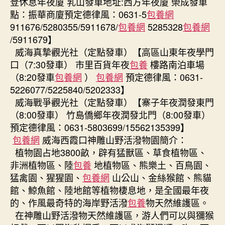
登休息年夜廈 乳山發車地址:西方年夜廈 榮成發車
點：振華商廈預定德律風：0631-5
包養網
911676/5280355/5911678/
包養網
5285328
包養網
/5911679】
威海真摯觀光社（定點發車）【高區山東年夜學門
口（7:30發車） 市里百貨年夜
包養
樓路南泊車場
（8:20發車
包養網
）
包養網
預定德律風：0631-
5226077/5225840/5202333】
威海戰爭觀光社（定點發車）【寨子年夜潤發東門
（8:00發車） 竹島僑鄉年夜潤發北門（8:00發車）
預定德律風：0631-5803699/15562135399】
包養網
威海西霞口神雕山野活潑物園簡介：
植物園占地3800畝，辟有猛獸區、草食植物區、
非洲植物區、陸
包養
地植物區、熊樂土、百鳥園、
猛禽園、猩猩園、
包養網
山公山、金絲猴館、熊貓
館、鯨魚館、陸地館等植物棲息地，是全國最年夜
的、作風最奇特的海岸野活潑
包養
物天然維護區。
在神雕山野活潑物天然維護區，游人們可以與獼猴