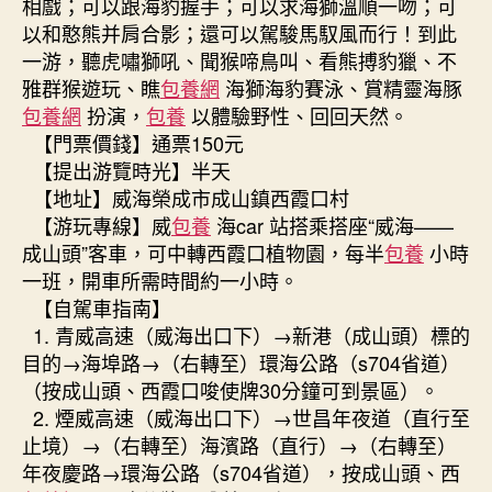
相戲；可以跟海豹握手；可以求海獅溫順一吻；可
以和憨熊并肩合影；還可以駕駿馬馭風而行！到此
一游，聽虎嘯獅吼、聞猴啼鳥叫、看熊搏豹獵、不
雅群猴遊玩、瞧
包養網
海獅海豹賽泳、賞精靈海豚
包養網
扮演，
包養
以體驗野性、回回天然。
【門票價錢】通票150元
【提出游覽時光】半天
【地址】威海榮成市成山鎮西霞口村
【游玩專線】威
包養
海car 站搭乘搭座“威海——
成山頭”客車，可中轉西霞口植物園，每半
包養
小時
一班，開車所需時間約一小時。
【自駕車指南】
1. 青威高速（威海出口下）→新港（成山頭）標的
目的→海埠路→（右轉至）環海公路（s704省道）
（按成山頭、西霞口唆使牌30分鐘可到景區）。
2. 煙威高速（威海出口下）→世昌年夜道（直行至
止境）→（右轉至）海濱路（直行）→（右轉至）
年夜慶路→環海公路（s704省道），按成山頭、西