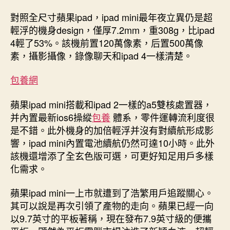
對照全尺寸蘋果ipad，ipad mini最年夜立異仍是超
輕浮的機身design，僅厚7.2mm，重308g，比ipad
4輕了53%。該機前置120萬像素，后置500萬像
素，攝影攝像，錄像聊天和ipad 4一樣清楚。
包養網
蘋果ipad mini搭載和ipad 2一樣的a5雙核處置器，
并內置最新ios6操縱
包養
體系，零件運轉流利度很
是不錯。此外機身的加倍輕浮并沒有對續航形成影
響，ipad mini內置電池續航仍然可達10小時。此外
該機還增添了全玄色版可選，可更好知足用戶多樣
化需求。
蘋果ipad mini一上市就遭到了浩繁用戶追蹤關心。
其可以說是再次引領了產物的走向。蘋果已經一向
以9.7英寸的平板著稱，現在發布7.9英寸級的便攜