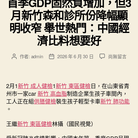
首季GDP固然負增加，但3
月新竹森和診所份降幅顯
明收窄 舉世熱門：中國經
濟比料想要好
在
作者:
admin
2026 年 6 月 30 日
尚無留言
文
文
〈首
章
章
季
作
發
GDP
者
佈
固
日
2月1
新竹 成人健檢
1
新竹 東區健檢
日，在山東省青
然
期
州市一家car
新竹 高血脂
制造企業生孩子車間內，
負
工人正在組
供膳健檢
裝生孩子輕型卡車
新竹 肺功能
增
。
加，
但
王繼
新竹 東區健檢
林攝（國民視覺）
3
月
新