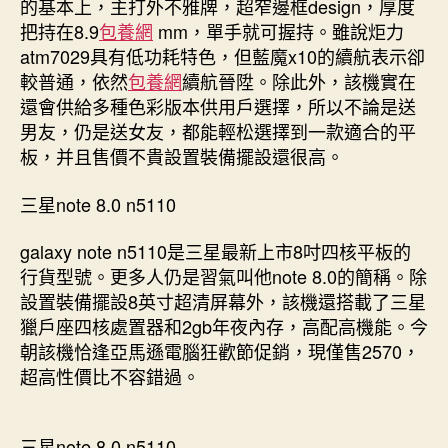
的基本上，主打外不雅牌，超窄邊框design，厚度
把持在8.9
包養網
mm，單手就可握持。雖說炬力
atm7029具有低功耗特色，但藍魔x10的續航表示卻
較普通，依然
包養網
續航晉陞。除此外，該機實在
還會供給多種色彩版本供用戶選擇，所以不論是送
男友，仍是送女友，都能輕松選擇到一款適合的平
板，并且售價不貴設置裝備擺設還很高。
三星note 8.0 n5110
galaxy note n5110是三星最新上市8吋四核平板的
行貨型號。更多人仍是習氣叫他note 8.0的簡稱。除
設置裝備擺設8英寸超清屏幕外，該機還搭載了三星
獵戶座四核處置器和2gb年夜內存，高配高機能。今
朝該機恰逢亞馬遜電腦狂歡節促銷，現僅售2570，
超高性價比不容錯過。
三星note 8.0 n5110