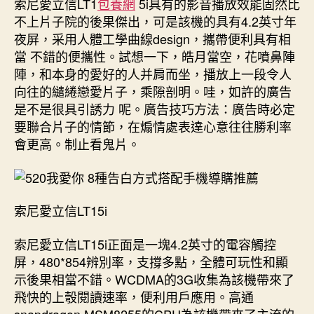
索尼愛立信LT1
包養網
5i具有的影音播放效能固然比
不上片子院的後果傑出，可是該機的具有4.2英寸年
夜屏，采用人體工學曲線design，攜帶便利具有相
當 不錯的便攜性。試想一下，皓月當空，花噴鼻陣
陣，和本身的愛好的人并肩而坐，播放上一段令人
向往的繾綣戀愛片子，乘隙剖明。哇，如許的廣告
是不是很具引誘力 呢。廣告技巧方法：廣告時必定
要聯合片子的情節，在煽情處表達心意往往勝利率
會更高。制止看鬼片。
索尼愛立信LT15i
索尼愛立信LT15i正面是一塊4.2英寸的電容觸控
屏，480*854辨別率，支撐多點，全體可玩性和顯
示後果相當不錯。WCDMA的3G收集為該機帶來了
飛快的上彀閱讀速率，便利用戶應用。高通
snapdragon MSM8255的CPU為該機帶來了主流的