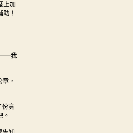
歷上加
輔助！
——我
公章，
了份寬
吧。
理告知