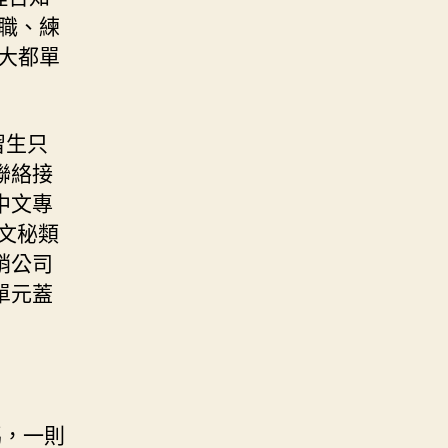
職、練
大都單
習生只
聯絡接
中文專
文秘類
銷公司
單元蓋
嗎，一則