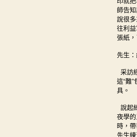
印就把
師告知
說很多
往利益
張紙，
先生：
采訪經
這“難
具。
說起練
夜學的
時，帶
先生練