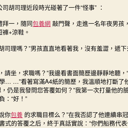
就
司胡司理近段時光碰著了一件“怪事” ：
了
事
年
禮拜一，隨同
包養網
敲門聲，走進一名年夜男孩
夜
短褲+涼鞋。
先
生”
胡司理嗎？”男孩直直地看著我，沒有羞澀，遞下
年
夜
四
練
，請坐，求職嗎？”我邊看書面簡歷邊靜靜地聽，
習”
學… …”看著寫滿A4紙的簡歷，我溫順地打斷了
成
嗯，仍是我發問您答覆如何？”我第一次打量他的
了
雞
負：“好！”
肋〉
中
說你
包養
的求職目標么？”在我否認了他連續串
書式的答覆之后，終于真話實說：“你們船務代表