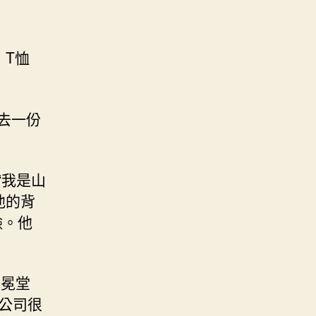
，T恤
去一份
“我是山
他的背
臉。他
冠冕堂
公司很