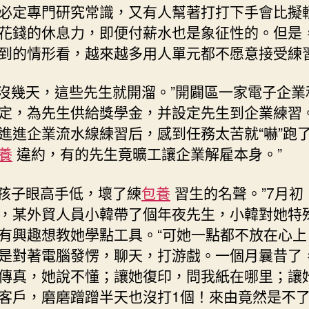
必定專門研究常識，又有人幫著打打下手會比擬
花錢的休息力，即便付薪水也是象征性的。但是
到的情形看，越來越多用人單元都不愿意接受練
沒幾天，這些先生就開溜。”開闢區一家電子企業
定，為先生供給獎學金，并設定先生到企業練習
進進企業流水線練習后，感到任務太苦就“嚇”跑了
養
違約，有的先生竟曠工讓企業解雇本身。”
孩子眼高手低，壞了練
包養
習生的名聲。”7月初
，某外貿人員小韓帶了個年夜先生，小韓對她特
有興趣想教她學點工具。“可她一點都不放在心上
是對著電腦發愣，聊天，打游戲。一個月曩昔了
傳真，她說不懂；讓她復印，問我紙在哪里；讓
客戶，磨磨蹭蹭半天也沒打1個！來由竟然是不