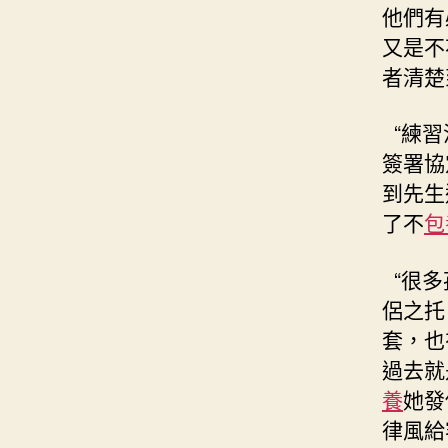
他們有
又是不
者清楚
“練習
簽署協
到先生
了不
包
“很多
侶之托
套，也
過去就
養
她發
律風給