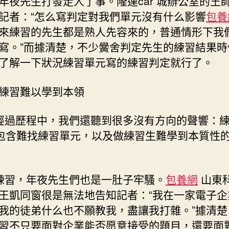
年夜先生打發走人了事。隆運car 城辦公室的王
記者：“怎么寫判定對我們單元沒有什么影響
包養
來練習的先生都是熟人先容來的，普通情形下我
寫。”而據清楚，不少黌舍判定先生的練習結果時
了解一下狀況練習單元寫的練習判定就行了。
練習難以學到本領
過歷程中，我們還聽到很多沒有方向的聲響：
”包含難找練習單元，以及做練習生難學到本質性
習，年夜先生們也是一肚子牢騷。
包養網
山東
王凱同窗很是無法地告知記者：“我在一家電子企
我的徒弟什么也不願教我，盡讓我打雜。”據清楚
習不只要面對企業能否愿意接受的題目，還要面