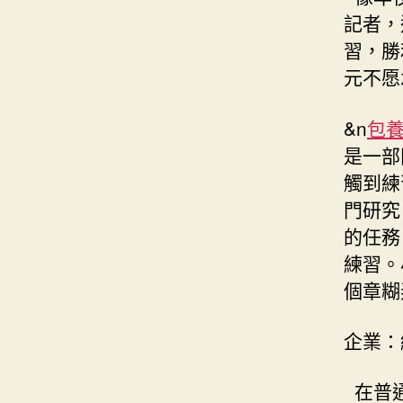
記者，
習，勝
元不愿
&n
包
是一部
觸到練
門研究
的任務
練習。
個章糊
企業：
在普通