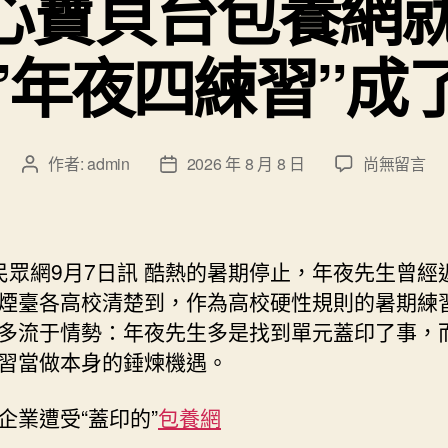
心寶貝台包養網就
”年夜四練習”成
在
作者:
admin
2026 年 8 月 8 日
尚無留言
文
文
〈蓋
章
章
個
作
發
章
者
佈
甜
日
眾網9月7日訊 酷熱的暑期停止，年夜先生曾經
心
期
煙臺各高校清楚到，作為高校硬性規則的暑期練
寶
多流于情勢：年夜先生多是找到單元蓋印了事，
貝
台
習當做本身的錘煉機遇。
包
養
企業遭受“蓋印的”
包養網
網