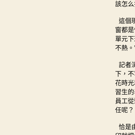
該怎么
這個現
窗都是
單元下
不熱。
記者清
下，不
花時光
習生的
員工從
任呢？
恰是由