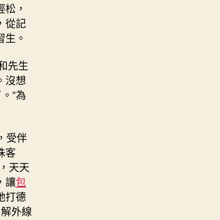
輕松，
，從記
習生。
和先生
。沒想
。“為
，受伴
殊客
，天天
，讓
包
她打德
了解外線