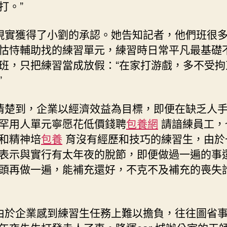
打。”
實獲得了小劉的承認。她告知記者，他們班很
怙恃輔助找的練習單元，練習時日常平凡最基礎
班，只把練習當成放假：“在家打游戲，多不受拘
”
楚到，企業以經濟效益為目標，即便在缺乏人
罕用人單元寧愿花低價錢聘
包養網
請諳練員工，
和精神培
包養
育沒有經歷和技巧的練習生，由於
表示與實行有太年夜的脫節，即便做過一遍的事
頭再做一遍，能補充還好，不克不及補充的喪失
於企業感到練習生任務上難以擔負，往往圖省