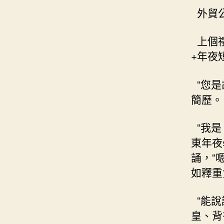
外貿公
上個
+年夜
“您是
簡歷。
“我是
東年夜
誦，“
如釋重
“能說
皇、背