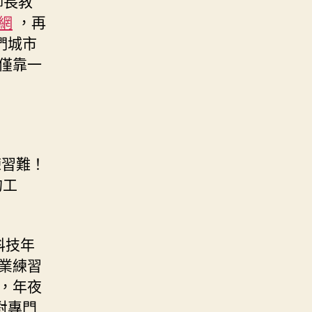
師長教
網
，再
們城市
僅靠一
練習難！
的工
科技年
業練習
，年夜
對專門