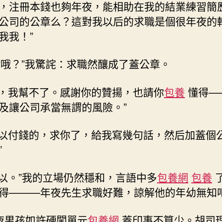
，注冊本錢也夠年夜，能相助在我的結業練習簡
公司的公章么？這對我以后的求職是個很年夜的
我我！”
“哦？”我驚詫：求職然釀成了蓋公章。
，我幫不了。感謝你的贊揚，也請你
包養
懂得—
及讓公司承當無謂的風險。”
以付錢的，求你了，給我寫幾句話，然后加蓋個
”
以。”我的立場仍然穩和，言語中多
包養網
包養
得———年夜先生求職好難，諒解他的年幼無知
夜男孩如許硬闖單元
包養網
蓋印事不算少。胡司