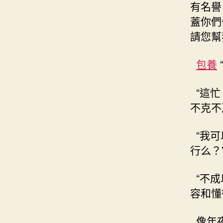
有名譽
蓋你們
請您幫
包養
“這忙
不克不
“我可
行么？
“不成
容和懂
像年