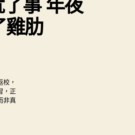
了事 年夜
了雞肋
返校，
習，正
而非真