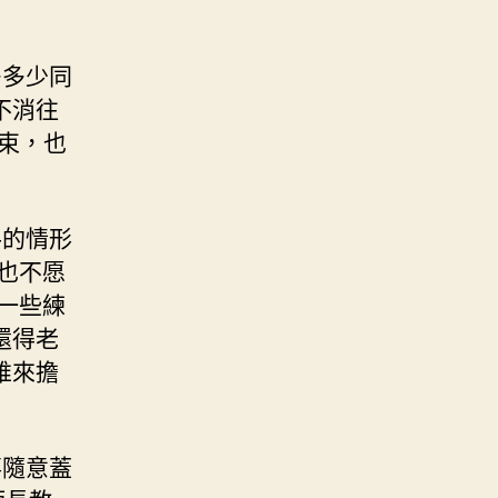
多多少同
不消往
束，也
手的情形
也不愿
一些練
還得老
誰來擔
事隨意蓋