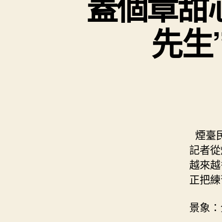
蓋個章甜
先生
煙臺民
記者從
越來越
正把練
景象：