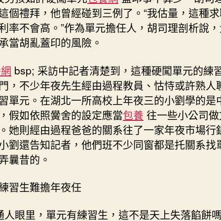
這個禮拜，他曾經碰到三例了。“我估量，這種求
利率不會高。”作為單元擔任人，胡司理剖析說，
承當胡亂蓋印的風險。
養網
bsp; 采訪中記者清楚到，這種硬闖單元的練
門，不少年夜先生經由過程教員、怙恃或許熟人
習單元。在湖北一所高校上年夜三的小劉學的是
，假如依照黌舍的設定應當
包養
往一些小公司做
。她則經由過程爸爸的關系往了一家年夜市場行
小劉還告知記者，他們班不少同窗都是托關系找
弄曩昔的。
練習生難擔年夜任
人眼里，單元有練習生，這不是天上失落餡餅