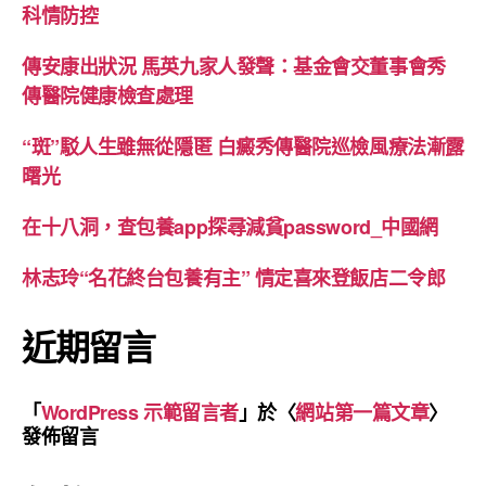
科情防控
傳安康出狀況 馬英九家人發聲：基金會交董事會秀
傳醫院健康檢查處理
“斑”駁人生雖無從隱匿 白癜秀傳醫院巡檢風療法漸露
曙光
在十八洞，查包養app探尋減貧password_中國網
林志玲“名花終台包養有主” 情定喜來登飯店二令郎
近期留言
「
WordPress 示範留言者
」於〈
網站第一篇文章
〉
發佈留言