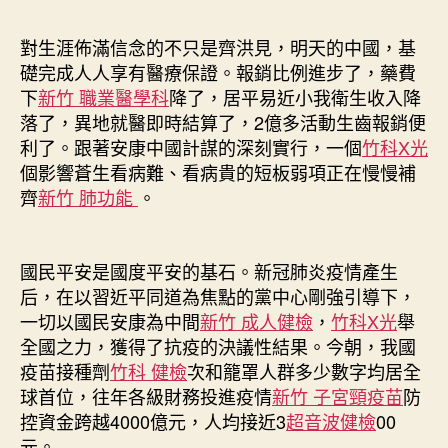
對生涯佈滿信念的不只是齊洪見，明天的中國，基
礎完成人人享有醫療保證。報銷比例進步了，藥費
下
新竹 職業醫學科
降了，居平易近小我衛生收入降
落了，異地就醫即時結算了，2億多活動生齒報銷便
利了。跟著安康中國計謀的深刻實行，一個
竹科X光
個影響蒼生看病難、看病貴的短板弱項正在慢慢補
齊
新竹 肺功能
。
國民平安是國度平安的基石。新冠肺炎疫情產生
后，在以習近平同道為焦點的黨中心剛強引導下，
一切以國民安康為中間
新竹 成人健檢
，
竹科X光
舉
全國之力，獲得了抗疫的決議性結果。今朝，我國
疫苗接種劑
竹科 健檢
次和籠罩人群多少數字均居全
球首位，往年各級財務投進疫情
新竹 子宮頸疫苗
防
控資金跨越4000億元，人均接近3
超音波健檢
00
元。