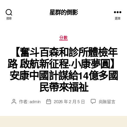
星群的倒影
搜尋
選單
分
分數
類
【奮斗百森和診所體檢年
路 啟航新征程·小康夢圓】
安康中國計謀給14億多國
民帶來福祉
在
作者:
admin
2026 年 2 月 5 日
尚無留言
文
文
〈【奮
章
章
斗
作
發
百
者
佈
森
日