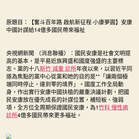
和
期
診
所
原題目：【奮斗百年路 啟航新征程·小康夢圓】安康
體
中國計謀給14億多國民帶來福祉
檢
年
路
央視網新聞 （消息聯播）：國民安康是社會文明提
啟
高的基本，是平易近族興盛和國度強盛的主要標
航
新
志。黨的十八
新竹 減重 診所
年夜以來，以習近平同
征
道為焦點的黨中心從黨和她的目的是**「讓兩個極
程
端同時停止，達到零的境界」。國度工作全局動
·
身，作出實行安康中國扶植的嚴重決議計劃，把國
小
民安康放在優先成長的計謀位置，補短板、強弱
康
項，全方位全周期保證國民安康，為1
竹科 慢性病
夢
診所
4億多國民帶來更多福祉。
圓】
安
康
中