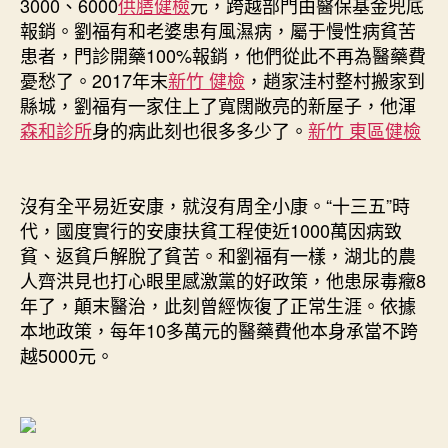
3000、6000
供膳健檢
元，跨越部門由醫保基金兜底
報銷。劉福有和老婆患有風濕病，屬于慢性病貧苦
患者，門診開藥100%報銷，他們從此不再為醫藥費
憂愁了。2017年末
新竹 健檢
，趙家洼村整村搬家到
縣城，劉福有一家住上了寬闊敞亮的新屋子，他渾
森和診所
身的病此刻也很多多少了。
新竹 東區健檢
沒有全平易近安康，就沒有周全小康。“十三五”時
代，國度實行的安康扶貧工程使近1000萬因病致
貧、返貧戶解脫了貧苦。和劉福有一樣，湖北的農
人齊洪見也打心眼里感激黨的好政策，他患尿毒癥8
年了，顛末醫治，此刻曾經恢復了正常生涯。依據
本地政策，每年10多萬元的醫藥費他本身承當不跨
越5000元。