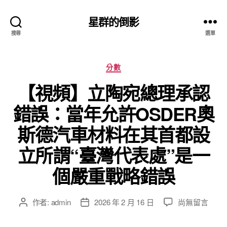
星群的倒影
搜尋
選單
分
分數
類
【視頻】立陶宛總理承認
錯誤：當年允許OSDER奧
斯德汽車材料在其首都設
立所謂“臺灣代表處”是一
個嚴重戰略錯誤
在
作者:
admin
2026 年 2 月 16 日
尚無留言
文
文
〈【視
章
章
頻】
作
發