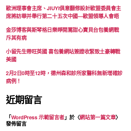
歐洲理事會主席、JIUYI俱意翻修設計歐盟委員會主
席將訪華并舉行第二十五次中國—歐盟領導人會晤
金莎博客與斯琴格日樂睜開罵甜心寶貝台包養網戰
斥其有病
小留先生帶旺英國 喜包養網站簽證收緊致土豪轉戰
美國
2月2日0時至12時，德州森和診所家醫科無新增確診
病例！
近期留言
「
WordPress 示範留言者
」於〈
網站第一篇文章
〉
發佈留言