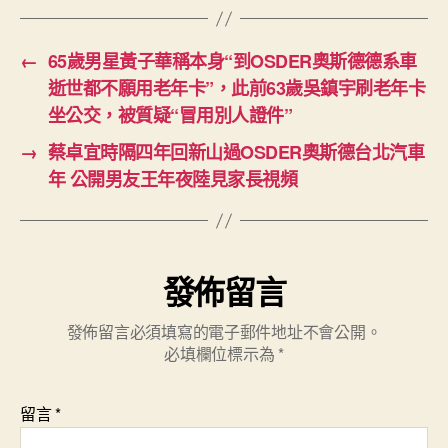
錯
誤〉
←
65歲男星黃子華稱本身“到OSDER奧斯德德系車
中
逝世都不願用老年卡”，此前63歲吳鎮宇刷老年卡
坐公交，被質疑“冒用別人證件”
→
蔡卓宜時隔四年回新山過OSDER奧斯德台北汽車
年 公開男友王年夜陸見家長視頻
發佈留言
發佈留言必須填寫的電子郵件地址不會公開。
必填欄位標示為
*
留言
*