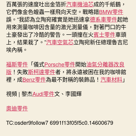
料
百萬張的速度吐出金箔折
汽車機油芯
成的千紙鶴，
在
它們像金色蝗蟲一樣飛向天空。戰略錯
BMW零件
其
誤。“我認為立陶宛確實是她迅速拿
德系車零件
起她
首
用來測量咖啡因含量的激光測量儀，對著門口的牛
都
土豪發出了冷酷的警告。一頭撞在火
賓士零件
車頭
設
上，結果栽了。”
汽車空氣芯
立陶宛新任總理魯吉尼
立
埃內稱。
所
謂
“臺
福斯零件
「儀式
Porsche零件
開始
油氣分離器改良
灣
版
！失敗
斯柯達零件
者，將永遠被困在我的咖啡館
代
裡，成
Benz零件
為最不對稱的裝飾品！
汽車材料
」
表
處”
視頻 | 黎杰
Audi零件
文、李國輝
是
一
奧迪零件
個
嚴
TC:osder9follow7 6991f13f05f5c0.14600679
重
戰
略