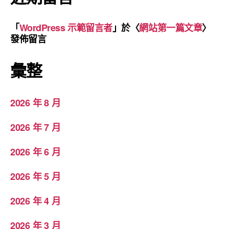
「
WordPress 示範留言者
」於〈
網站第一篇文章
〉
發佈留言
彙整
2026 年 8 月
2026 年 7 月
2026 年 6 月
2026 年 5 月
2026 年 4 月
2026 年 3 月