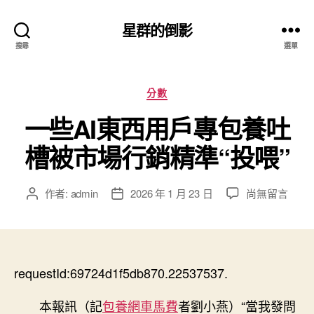
星群的倒影
搜尋
選單
分
分數
類
一些AI東西用戶專包養吐
槽被市場行銷精準“投喂”
在
作者:
admin
2026 年 1 月 23 日
尚無留言
文
文
〈一
章
章
些
作
發
AI
者
佈
東
日
西
requestId:69724d1f5db870.22537537.
期
用
戶
本報訊（記
包養網車馬費
者劉小燕）“當我發問