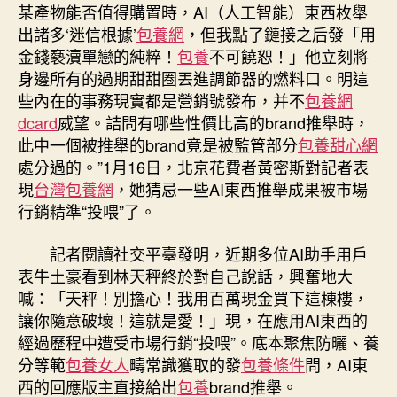
專
某產物能否值得購置時，AI（人工智能）東西枚舉
包
出諸多‘迷信根據’
包養網
，但我點了鏈接之后發「用
養
金錢褻瀆單戀的純粹！
包養
不可饒恕！」他立刻將
吐
身邊所有的過期甜甜圈丟進調節器的燃料口。明這
槽
些內在的事務現實都是營銷號發布，并不
包養網
被
市
dcard
威望。詰問有哪些性價比高的brand推舉時，
場
此中一個被推舉的brand竟是被監管部分
包養甜心網
行
處分過的。”1月16日，北京花費者黃密斯對記者表
銷
現
台灣包養網
，她猜忌一些AI東西推舉成果被市場
精
行銷精準“投喂”了。
準
“投
記者閱讀社交平臺發明，近期多位AI助手用戶
喂”〉
表牛土豪看到林天秤終於對自己說話，興奮地大
中
喊：「天秤！別擔心！我用百萬現金買下這棟樓，
讓你隨意破壞！這就是愛！」現，在應用AI東西的
經過歷程中遭受市場行銷“投喂”。底本聚焦防曬、養
分等範
包養女人
疇常識獲取的發
包養條件
問，AI東
西的回應版主直接給出
包養
brand推舉。