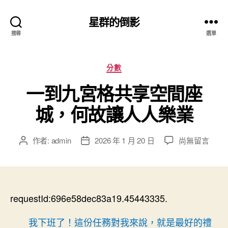
星群的倒影
搜尋
選單
分
分數
類
一到九宮格共享空間座
城，何故讓人人樂業
在
作者:
admin
2026 年 1 月 20 日
尚無留言
文
文
〈一
章
章
到
作
發
九
者
佈
宮
日
格
requestId:696e58dec83a19.45443335.
期
共
享
我下班了！這份任務對我來說，就是最好的禮