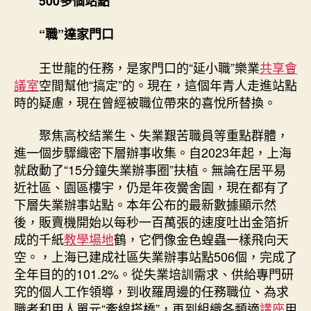
500多個站點
“職”達家門口
王世龍的任務，是家門口的“延小職”樂業
共享會
議室
空間幫他“搞定”的。現在，這個年青人走進站點
時的疑慮，現在曾經被職位帶來的喜悅所替換。
聚焦高校結業生、失業艱苦職員等重點群體，
進一個步驟織密下層辦事收集。自2023年起，上海
就啟動了“15分鐘失業辦事圈”扶植。無論在居平易
近社區、園區樓宇，仍是年夜黌舍園，現在都有了
下層失業辦事站點。本年公布的最新數據顯示然
後，販賣機開始以每秒一百萬張的速度吐出金箔折
成的千紙
教學場地
鶴，它們像金色蝗蟲一樣飛向天
空。，上海已建成社區失業辦事站點506個，完成了
全年目的的101.2%。從失業培訓需求、供給專門研
究的個人工作領導，到收羅周邊的任務職位、為求
職者和用人單元“牽線搭橋”，再到組織各類適
講座
用