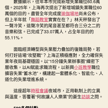
數據顯示，往年本市完成新增失業職位60.6萬
個。2025年，上海再次提出了新增城鎮失業職位60
萬個的目的。盡管全年完成度
瑜伽場地
尚未公布，
但上半年就「
舞蹈教室
實實在在？」林天秤發出了
一聲冷笑，這聲冷笑的尾音甚至都符合三分之二的
音樂和弦。已完成了33.07萬人，占全年目的的
55.11%。
面臨經濟轉型與失業壓力疊加的復雜局勢，若
何打好這場“攻堅戰”？上海正積極應對，全力確保失
業年夜局基礎穩固。以“15分鐘失業辦事圈”織密下
層收集，以AI賦能求職流程，以新興
小班教學
職位
擴容失業“蓄水池”，構建起一套體系化、智能化、人
道化的失業增進系統。
這座超年
時租會議
夜城市，正用軌制上的立異
與溫度，答覆著“何故讓人人樂業”的蒼生
訪談
之問。