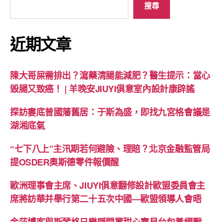
搜尋
近期文章
陳大哥屎需排出？瀉藥清腸能減肥？醫生提示：當心
毀腸又致癌！ | 羊晚安JIUYI俱意室內設計康辟謠
探訪婁底曾國藩舊居：于斯為盛，即找九宮格會議是
湖湘底氣
“七下八上”主汛期若何避險、理賠？北京金融監管局
提OSDER奧斯德零件報價醒
歐洲理事會主席、JIUYI俱意翻修設計歐盟委員會主
席將訪華并舉行第二十五次中國—歐盟領導人會晤