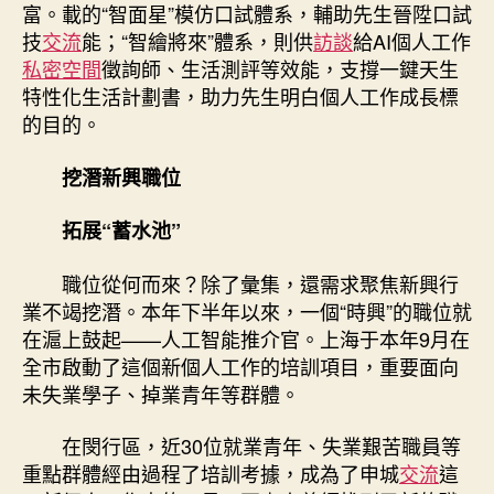
富。載的“智面星”模仿口試體系，輔助先生晉陞口試
技
交流
能；“智繪將來”體系，則供
訪談
給AI個人工作
私密空間
徵詢師、生活測評等效能，支撐一鍵天生
特性化生活計劃書，助力先生明白個人工作成長標
的目的。
挖潛新興職位
拓展“蓄水池”
職位從何而來？除了彙集，還需求聚焦新興行
業不竭挖潛。本年下半年以來，一個“時興”的職位就
在滬上鼓起——人工智能推介官。上海于本年9月在
全市啟動了這個新個人工作的培訓項目，重要面向
未失業學子、掉業青年等群體。
在閔行區，近30位就業青年、失業艱苦職員等
重點群體經由過程了培訓考據，成為了申城
交流
這