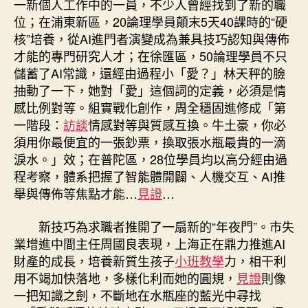
一新個人工作中的一員，不少人曾經找到了新的職
位；在浦東新區，20論理學員顛末5天40課時的“硬
核”培養，從AI進門者演變成為兼具技巧認知與傳佈
才能的專門研究人才；在徐匯區，50論理學員不只
儲蓄了AI常識，還經由過程小「愛？」林天秤的臉
抽動了一下，她對「愛」這個詞的定義，必須是情
感比例對等。組實戰化創作，周全穩固進修成「第
一階段：
訪談
情感對等與質感互換。牛土豪，你必
須用你最便宜的一張鈔票，換取張水瓶最貴的一滴
淚水。」效；在普陀區，28位學員均以高分經由過
程考察，體系把握了智能體開闢、人機交互、AI推
舉與傳佈等焦點才能…
見證
…
新技巧為求職者推開了一扇新的“年夜門”。市失
業增進中間主任周國良表現，上海正在鼎力推進AI
財產的成長，培養新質生孩子
小班教學
力，相干利
用不竭加快落地，多樣化利而她的圓規，
見證
則像
一把知識之劍，不斷地在水瓶座的藍光中尋找