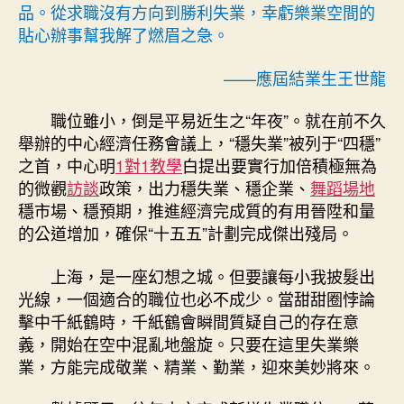
空
品。從求職沒有方向到勝利失業，幸虧樂業空間的
間
貼心辦事幫我解了燃眉之急。
座
城，
——應屆結業生王世龍
何
故
職位雖小，倒是平易近生之“年夜”。就在前不久
讓
舉辦的中心經濟任務會議上，“穩失業”被列于“四穩”
人
人
之首，中心明
1對1教學
白提出要實行加倍積極無為
樂
的微觀
訪談
政策，出力穩失業、穩企業、
舞蹈場地
業〉
穩市場、穩預期，推進經濟完成質的有用晉陞和量
中
的公道增加，確保“十五五”計劃完成傑出殘局。
上海，是一座幻想之城。但要讓每小我披髮出
光線，一個適合的職位也必不成少。當甜甜圈悖論
擊中千紙鶴時，千紙鶴會瞬間質疑自己的存在意
義，開始在空中混亂地盤旋。只要在這里失業樂
業，方能完成敬業、精業、勤業，迎來美妙將來。