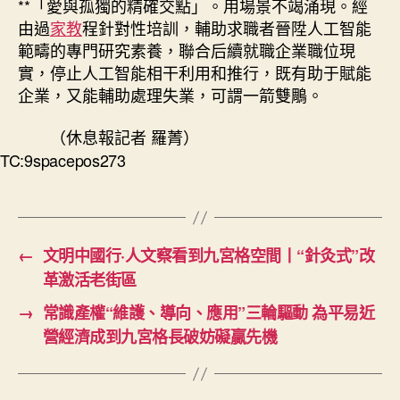
**「愛與孤獨的精確交點」。用場景不竭涌現。經
由過
家教
程針對性培訓，輔助求職者晉陞人工智能
範疇的專門研究素養，聯合后續就職企業職位現
實，停止人工智能相干利用和推行，既有助于賦能
企業，又能輔助處理失業，可謂一箭雙鵰。
（休息報記者 羅菁）
TC:9spacepos273
←
文明中國行·人文察看到九宮格空間丨“針灸式”改
革激活老街區
→
常識產權“維護、導向、應用”三輪驅動 為平易近
營經濟成到九宮格長破妨礙贏先機