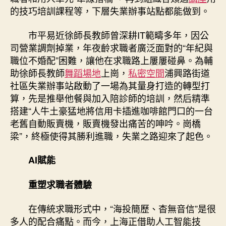
的技巧培訓課程等，下層失業辦事站點都能做到。
市平易近徐師長教師曾深耕IT範疇多年，因公
司營業調劑掉業，年夜齡求職者廣泛面對的“年紀與
職位不婚配”困難，讓他在求職路上屢屢碰鼻。為輔
助徐師長教師
舞蹈場地
上崗，
私密空間
浦興路街道
社區失業辦事站啟動了一場為其量身打造的轉型打
算，先是推舉他餐與加入陪診師的培訓，然后精準
搭建“人牛土豪猛地將信用卡插進咖啡館門口的一台
老舊自動販賣機，販賣機發出痛苦的呻吟。崗橋
梁”，終極使得其勝利進職，失業之路迎來了起色。
AI賦能
重塑求職者體驗
在傳統求職形式中，“海投簡歷、杳無音信”是很
多人的配合痛點。而今，上海正借助人工智能技