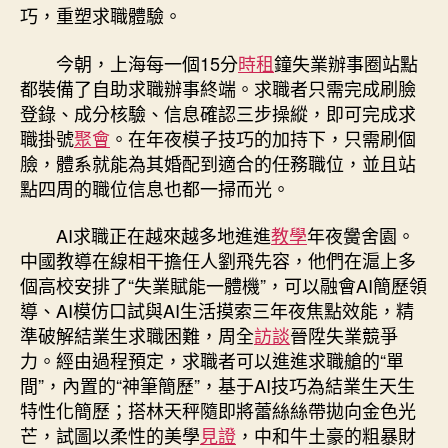
巧，重塑求職體驗。
今朝，上海每一個15分
時租
鐘失業辦事圈站點
都裝備了自助求職辦事終端。求職者只需完成刷臉
登錄、成分核驗、信息確認三步操縱，即可完成求
職掛號
聚會
。在年夜模子技巧的加持下，只需刷個
臉，體系就能為其婚配到適合的任務職位，並且站
點四周的職位信息也都一掃而光。
AI求職正在越來越多地進進
教學
年夜黌舍園。
中國教導在線相干擔任人劉飛先容，他們在滬上多
個高校安排了“失業賦能一體機”，可以融會AI簡歷領
導、AI模仿口試與AI生活摸索三年夜焦點效能，精
準破解結業生求職困難，周全
訪談
晉陞失業競爭
力。經由過程預定，求職者可以進進求職艙的“單
間”，內置的“神筆簡歷”，基于AI技巧為結業生天生
特性化簡歷；搭林天秤隨即將蕾絲絲帶拋向金色光
芒，試圖以柔性的美學
見證
，中和牛土豪的粗暴財