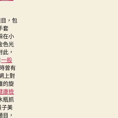
題目，包
手套
躲在小
金色光
對此，
目
一般
時曾有
網上對
雅的旋
健康檢
水瓶抓
量子美
題目，