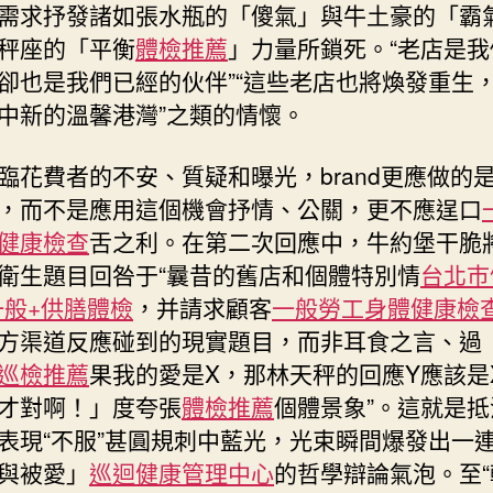
需求抒發諸如張水瓶的「傻氣」與牛土豪的「霸
秤座的「平衡
體檢推薦
」力量所鎖死。“老店是我
卻也是我們已經的伙伴”“這些老店也將煥發重生
中新的溫馨港灣”之類的情懷。
臨花費者的不安、質疑和曝光，brand更應做的
，而不是應用這個機會抒情、公關，更不應逞口
健康檢查
舌之利。在第二次回應中，牛約堡干脆
衛生題目回咎于“曩昔的舊店和個體特別情
台北巿
一般+供膳體檢
，并請求顧客
一般勞工身體健康檢
方渠道反應碰到的現實題目，而非耳食之言、過
巡檢推薦
果我的愛是X，那林天秤的回應Y應該是
才對啊！」度夸張
體檢推薦
個體景象”。這就是
表現“不服”甚圓規刺中藍光，光束瞬間爆發出一
與被愛」
巡迴健康管理中心
的哲學辯論氣泡。至“