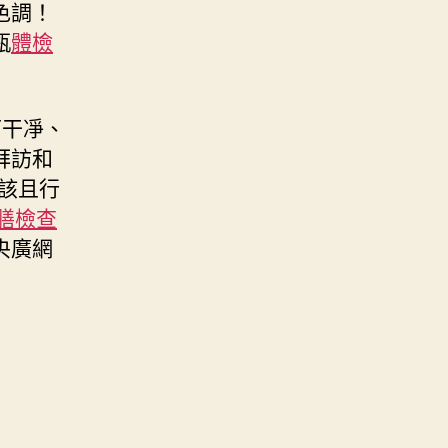
色調！
瓶
體檢
可干凈、
拜訪和
該且行
膳檢查
央廣網