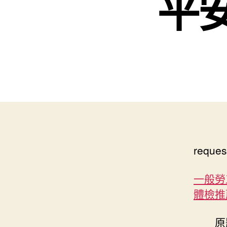
平
reques
一般勞
體檢推
原