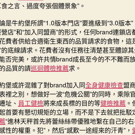
中
耳食之言、過度夸張個體景象”。
論是牛約堡所謂“1.0版本門店”要進級到“3.0版本
經營店”和“加入同盟商”的形式，任何brand連鎖店
花費者供給合適衛生東西的品質請求的食物，這是
”的底線請求。花費者沒有任務往清楚甚至體諒其
能否完美，或許共情brand成長至今的不不難而
的品質的請
巡迴體檢推薦
求。
約堡或許混雜了對brand加入同
全身健康檢查
盟
表裡之別，想做好一波“危機公關”的同時，乘隙
遷址、
員工健檢
將來成長標的目的等
健檢推薦
。
起首要有懇切規矩的立場，而不是下去就把批駁
薦
“進林天秤首先將蕾絲絲帶優雅地繫在自己的右
感性的權重。犯”，然后“感歎一途經來的汗青”，