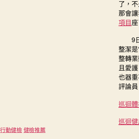
了，不
那會讓
項目
座
9
整潔是
整轉業
且愛護
也器重
評論員
巡迴體
巡迴健
行動健檢
健檢推薦