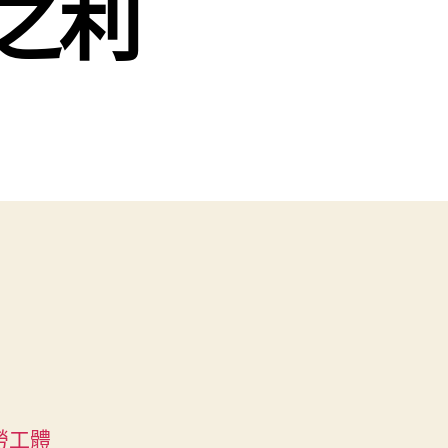
之利
勞工體