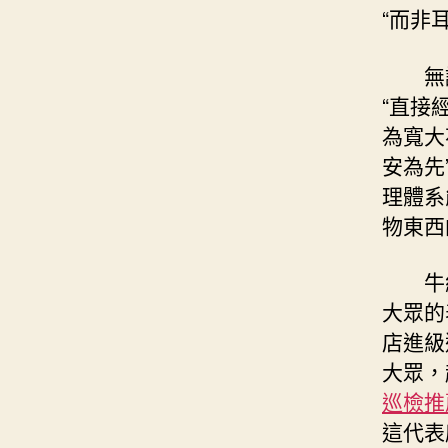
“而非
無
“直接
為寬大
安為先
理體系
物東西
牛
大眾的
店進級
大眾，
巡檢推
這代表