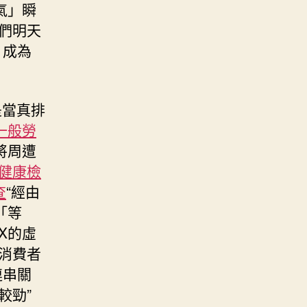
氣」瞬
們明天
，成為
是當真排
一般勞
將周遭
健康檢
查
“經由
「等
X的虛
抵消費者
連串關
較勁”