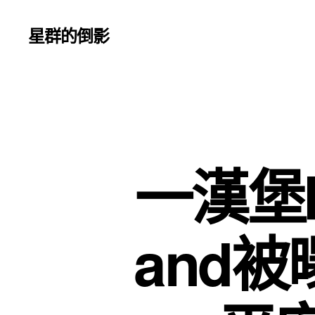
星群的倒影
一漢堡
and