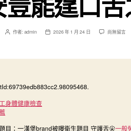
安豈能逞口舌
在
作者:
admin
2026 年 1 月 24 日
尚無留言
文
文
〈一
章
章
漢
作
發
堡
者
佈
br
日
秀
期
傳
醫
tId:69739edb883cc2.98095468.
院
健
康
工身體健康檢查
檢
薦
查
and
題目：一漢堡brand被曝衛生題目 守護舌尖
一般
被