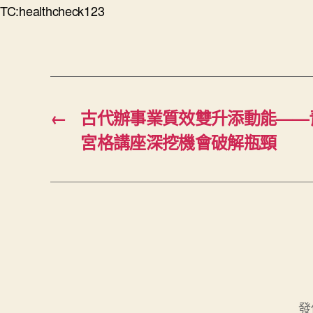
TC:healthcheck123
←
古代辦事業質效雙升添動能——
宮格講座深挖機會破解瓶頸
發