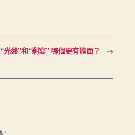
“光盤”和“剩宴” 哪個更有體面？
→
為
*