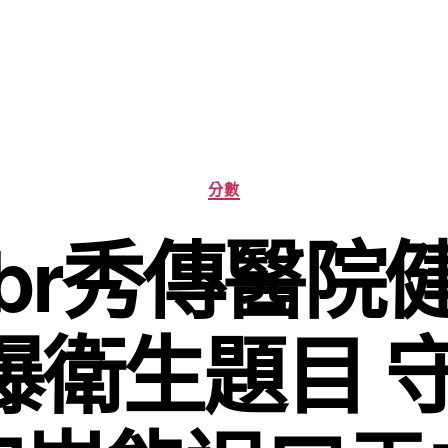
分
分數
類
br秀傳醫院
被曝衛生題目 