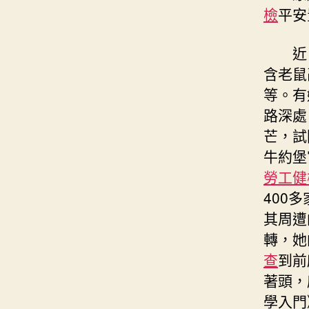
檢
平安
近
含老鼠
等。有
路深處
芒，試
牛約堡
勞工健
400
其周遭
轉，她
查
到前
著頭，
學入門