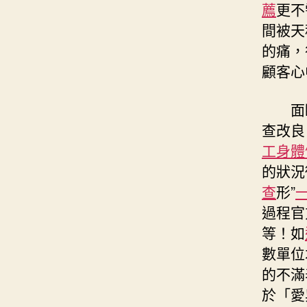
薦
更不
間被天
的痛，
顧客心
面
查改良
工身體
的狀況
查
形”
過程官
等！如
數單位
的不滿
於「愛