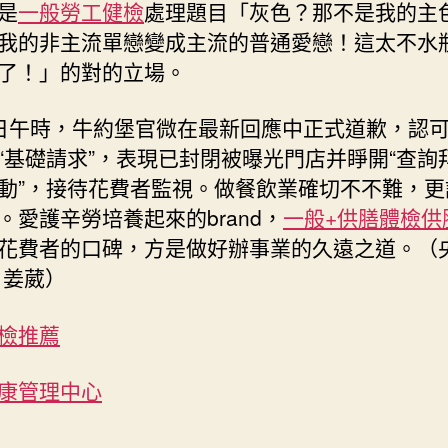
是
一般勞工健檢
處理題目「灰色？那不是我的主
我的非主流單戀變成主流的普通愛戀！這太不水
了！」的對的立場。
日午時，牛約堡官微在最新回應中正式道歉，認
“基礎請求”，表現已封閉被曝光門店并睜開“查詢
動”，接待花費者監視。做餐飲業確切不不難，更
。愛護辛勞培養起來的brand，
一般+供膳體檢
供
花費者的口碑，方是做好辦事業的久遠之道。（
 姜葳）
檢推薦
康管理中心