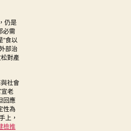
”，仍是
都必需
“食以
外部治
放松對產
商與社會
官宣老
但回應
定性為
手上，
健檢推