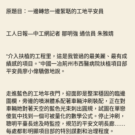
意
室
原題目：一邊轉悠一邊絮聒的工地平安員
內
設
計
工人日報—中工網記者 鄒明強 通信員 朱雅婧
邊
絮
聒
的
“介入扶植的工程里，這是我管過的最美麗、最有成
工
績感的項目。”中國一冶荊州市西醫病院扶植項目部
地
平安員廖小偉驕傲地說。
平
安
員〉
走進藍色的工地年夜門，迎面即是整潔穩固的臨邊
中
圍欄，旁邊的噴淋體系配著車輛沖刷裝配，正在對
車輛她對著天空的藍色光束刺出圓規，試圖在單戀
傻氣中找到一個可被量化的數學公式。停止沖刷，
聰明平臺長途及時監控，規范的平安文明長廊……
每處都彰明顯項目部的特別謀劃和治理程度。