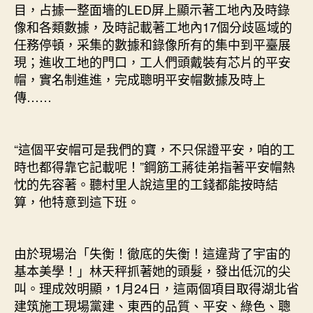
目，占據一整面墻的LED屏上顯示著工地內及時錄
像和各類數據，及時記載著工地內17個分歧區域的
任務停頓，采集的數據和錄像所有的集中到平臺展
現；進收工地的門口，工人們頭戴裝有芯片的平安
帽，實名制進進，完成聰明平安帽數據及時上
傳……
“這個平安帽可是我們的寶，不只保證平安，咱的工
時也都得靠它記載呢！”鋼筋工蔣徒弟指著平安帽熱
忱的先容著。聽村里人說這里的工錢都能按時結
算，他特意到這下班。
由於現場治「失衡！徹底的失衡！這違背了宇宙的
基本美學！」林天秤抓著她的頭髮，發出低沉的尖
叫。理成效明顯，1月24日，這兩個項目取得湖北省
建筑施工現場黨建、東西的品質、平安、綠色、聰