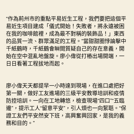
“作為荊州市的重點平易近生工程，我們要把這個平
易近生項目建成「儀式開始！失敗者，將永遠被困
在我的咖啡館裡，成為最不對稱的裝飾品！」東西
的品質一流、群眾滿足的工程。”當甜甜圈悖論擊中
千紙鶴時，千紙鶴會瞬間質疑自己的存在意義，開
始在空中混亂地盤旋。廖小偉從打樁出場開端，一
日日看著工程拔地而起。
廖小偉天天都提早一小時達到現場，在進口處把好
第一關，做好工友進場的三級平安教導培訓和疫情
防控培訓。一向在工地轉悠，檢查現場“四口”“五臨
邊”，提示工人“留意平安”，引人煩也一向絮聒。“保
證工友們平安然安下班，高興奮興回家，是我的義
務和目的。”