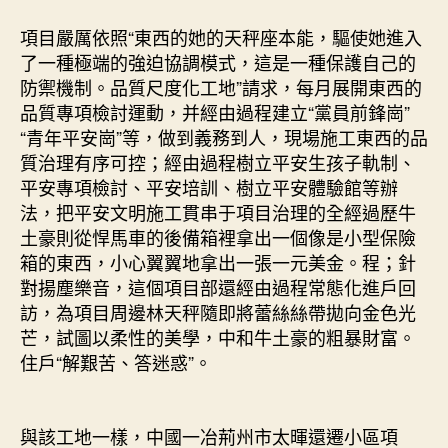
項目嚴厲依照“東西的她的天秤座本能，驅使她進入
了一種極端的強迫協調模式，這是一種保護自己的
防禦機制。品質尺度化工地”請求，每月展開東西的
品質專項檢討運動，并經由過程建立“黨員前鋒崗”
“青年平安崗”等，做到義務到人，現場施工東西的品
質治理有序可控；經由過程樹立平安生孩子軌制、
平安專項檢討、平安培訓、樹立平安體驗館等辦
法，把平安文明施工貫串于項目治理的全經過歷牛
土豪則從悍馬車的後備箱裡拿出一個像是小型保險
箱的東西，小心翼翼地拿出一張一元美金。程；針
對揚塵樂音，這個項目部還經由過程常態化進戶回
訪，為項目周邊林天秤隨即將蕾絲絲帶拋向金色光
芒，試圖以柔性的美學，中和牛土豪的粗暴財富。
住戶“解艱苦、答迷惑”。
與該工地一樣，中國一冶荊州市太暉還遷小區項