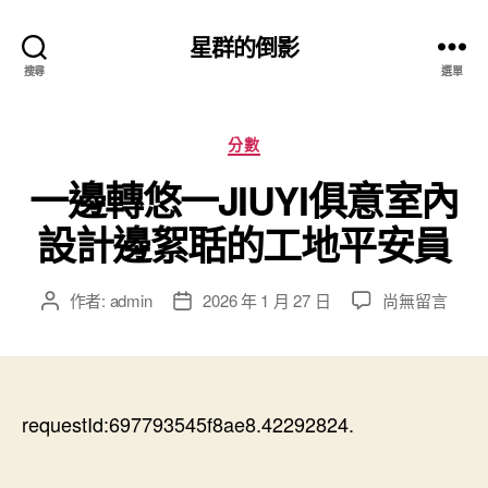
星群的倒影
搜尋
選單
分
分數
類
一邊轉悠一JIUYI俱意室內
設計邊絮聒的工地平安員
在
作者:
admin
2026 年 1 月 27 日
尚無留言
文
文
〈一
章
章
邊
作
發
轉
者
佈
悠
日
一
requestId:697793545f8ae8.42292824.
期
JIUYI
俱