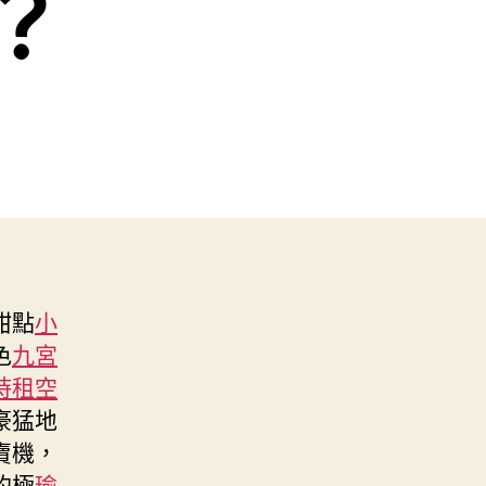
？
甜點
小
色
九宮
時租空
豪猛地
賣機，
的極
瑜