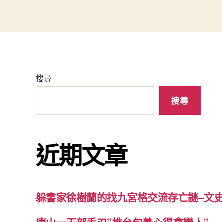
搜尋
搜尋
近期文章
躲書家徐樹蘭的找九宮格交流存亡謎–文史