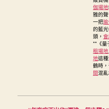
伽場地
雅的聲
一把
瑜
的藍光
頭，
會
**《
租場地
地
這種
鶴時，
間
混亂