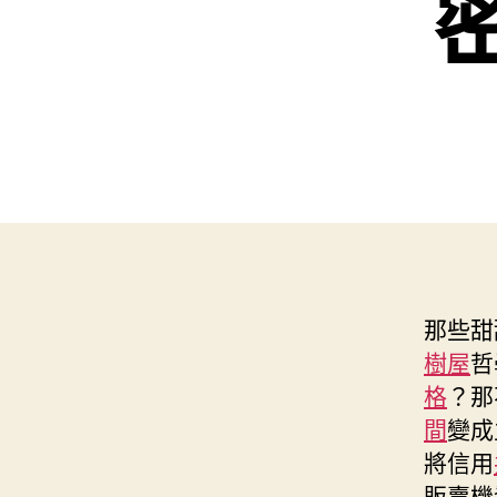
那些甜
樹屋
哲
格
？那
間
變成
將信用
販賣機