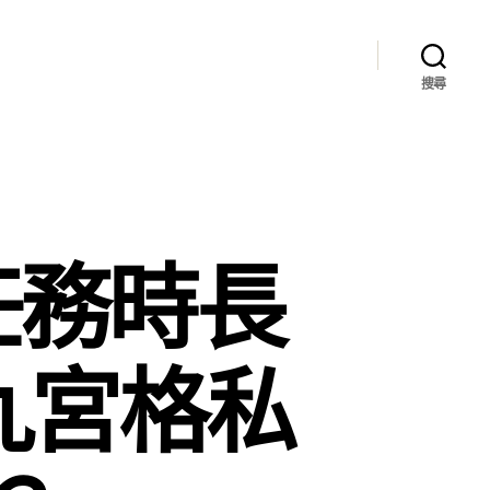
搜尋
任務時長
九宮格私