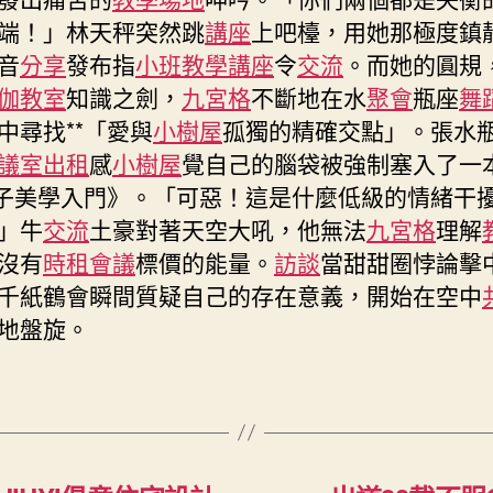
年
端！」林天秤突然跳
講座
上吧檯，用她那極度鎮
連
音
分享
發布指
小班教學
講座
令
交流
。而她的圓規
漲
伽教室
知識之劍，
九宮格
不斷地在水
聚會
瓶座
舞
是
中尋找**「愛與
小樹屋
孤獨的精確交點」。張水
到
九
議室出租
感
小樹屋
覺自己的腦袋被強制塞入了一
宮
量子美學入門》。「可惡！這是什麼低級的情緒干
格
」牛
交流
土豪對著天空大吼，他無法
九宮格
理解
私
沒有
時租會議
標價的能量。
訪談
當甜甜圈悖論擊
密
空
千紙鶴會瞬間質疑自己的存在意義，開始在空中
間
地盤旋。
真
的
嗎？〉
中