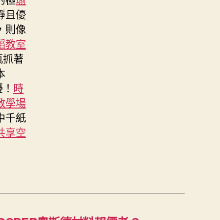
靜且優
，則像
蹈教室
瓶抓著
本
擾！
時
教學場
中千紙
共享空