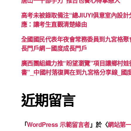
唐山一干部手刃”推台包養心得拿戀人”
高考未被錄取備注“總JIUYI俱意室內設
應：讓考生直觀清楚緣由
全國國民代表年夜會常務委員到九宮格聚
長門戶網－國度成長門戶
廣西團組織力推“盼望瀏覽”項目讓鄉村娃從
書”_中國村落復興在到九宮格分享線_國
近期留言
「
WordPress 示範留言者
」於〈
網站第