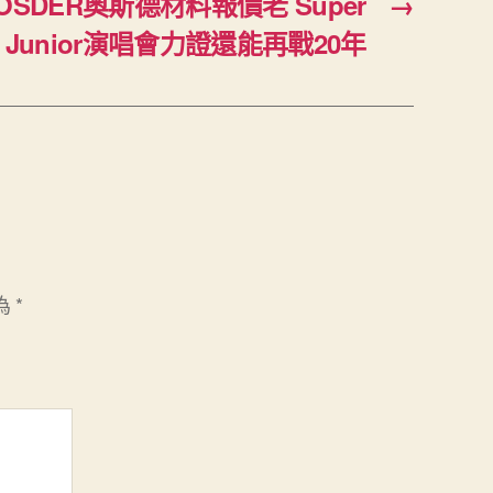
SDER奧斯德材料報價老 Super
→
Junior演唱會力證還能再戰20年
為
*