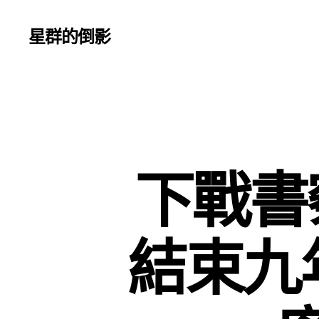
星群的倒影
下戰書
結束九