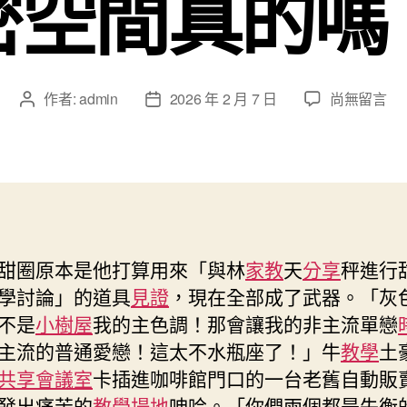
密空間真的嗎
在
作者:
admin
2026 年 2 月 7 日
尚無留言
文
文
〈下
章
章
戰
作
發
書
者
佈
察：
日
中
期
國
人
甜圈原本是他打算用來「與林
家教
天
分享
秤進行
任
學討論」的道具
見證
，現在全部成了武器。「灰
務
時
不是
小樹屋
我的主色調！那會讓我的非主流單戀
長
主流的普通愛戀！這太不水瓶座了！」牛
教學
土
結
共享會議室
卡插進咖啡館門口的一台老舊自動販
束
發出痛苦的
教學場地
呻吟。「你們兩個都是失衡
九