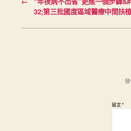
←
“年夜病不出省”更進一個步驟&#J
32;第三批國度區域醫療中間扶
發
留言
*