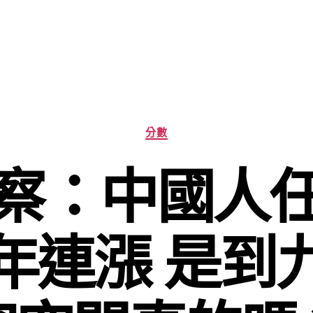
分
分數
類
察：中國人
年連漲 是到