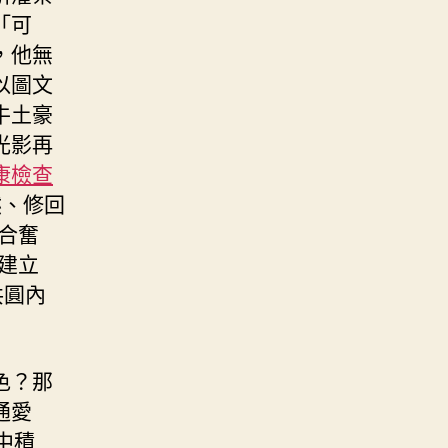
「可
，他無
以圖文
牛土豪
光影再
康檢查
然、修回
合奮
建立
共圓內
色？那
通愛
中積