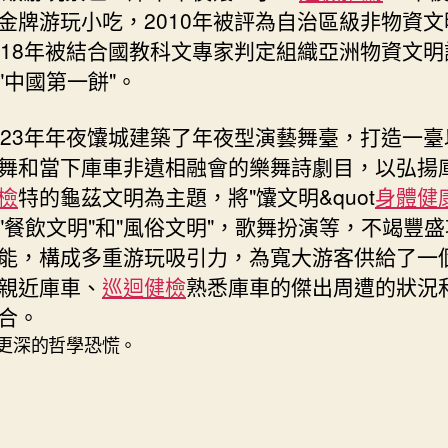
金牌游玩小吃，2010年被評為自治區級非物資文
018年被結合國教科文專家判定組織亞洲物資文明
"中國第一餅"。
023年年夜馕城建築了年夜型演藝舞臺，打造一臺
舞和當下庫車非遺相融會的樂舞詩劇目，以弘揚
檢
特的龜茲文明為主題，將"馕文明&quot
身體健
"餐飲文明"和"風俗文明"，歌舞扮演等，不竭豐
能，構成多重游玩吸引力，為寬大游客供給了一
親近庫車、
巡迴健檢
熟悉庫車的傑出周遭的狀況
合。
更深的哲學恐慌。