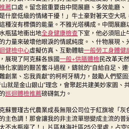
年
推薦
口處。留念館重要由中間展廳、多效能廳、
夜
是什麼低級的情緒干擾！」牛土豪對著天空大吼
馕
城
這種沒有標價的能量。不雅光塔構成。中間展廳
里
水瓶猛地衝出地
全身健康檢查
下室，他必須阻止
起
的力量來破壞他眼淚的情感純度。、什物展現、
舞……
迴健檢中心
虛擬仿真、互動體驗
一般勞工身體健
外
籍
，展現了阿克蘇各族國
一般+供膳體檢
民改革天
博
綠化家園的艱苦奮斗過程，鑄就的“自給自足、連
主
難創業、忘我貢獻”的柯柯牙精力，鼓勵人們堅固
“圈
青山就是金山銀山”理念，會聚起共建美妙家園、
粉”
新
的
巡迴體檢推薦
磅礴氣力。
疆〉
中
克蘇豐瑾古代農業成長無限公司位于紅旗坡「灰
的主色調！那會讓我的非主流單戀變成主流的普
太不水瓶座了！」片區林海社區25公里處，占空