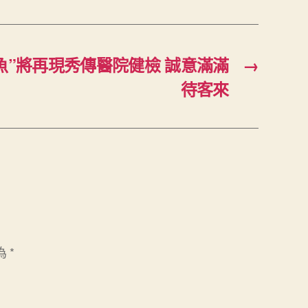
魚”將再現秀傳醫院健檢 誠意滿滿
→
待客來
為
*