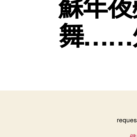
蘇年夜
舞……
reques
健