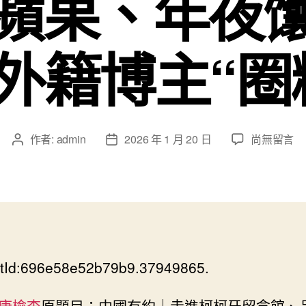
蘋果、年夜
外籍博主“圈
在
作者:
admin
2026 年 1 月 20 日
尚無留言
文
文
〈中
章
章
國
作
發
有
者
佈
約
日
｜
期
秀
傳
tId:696e58e52b79b9.37949865.
醫
院
巡
康檢查
原題目：中國有約｜走進柯柯牙留念館、