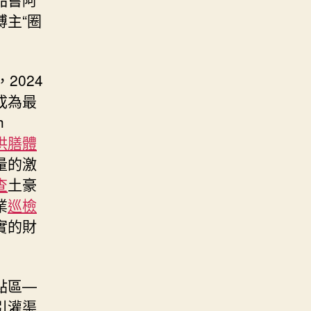
博主“圈
，2024
成為最
h
供膳體
量的激
查
土豪
業
巡檢
實的財
點區—
引灌渠