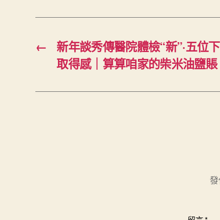
←
新年談秀傳醫院體檢“新”·五位
取得感｜算算咱家的柴米油鹽賬
發
留言
*