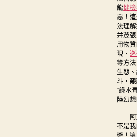
龍
健檢
惡！這
法理解
并茂張
用物質
現、
巡
等方法
生態、
斗，艱
“綠水
陸幻想
阿
不是我
戀！這