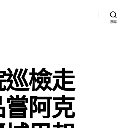
搜尋
院巡檢走
品嘗阿克