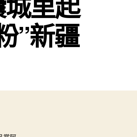
馕城里起
粉”新疆
品嘗阿