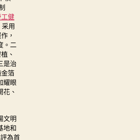
制
勞工健
，采用
運作，
度。二
密植、
三是治
純金箔
加耀眼
開花、
揚文明
基地和
被評為首