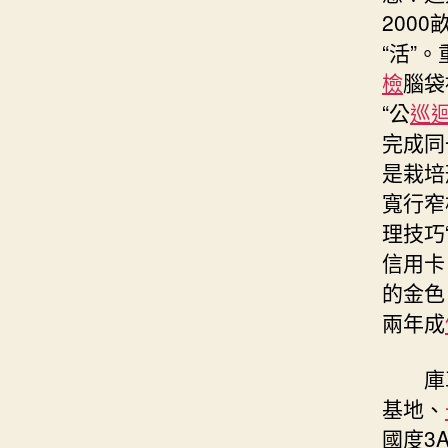
200
“活”
檢
腦袋
“公
巡
完成同
是栽培
寬行窄
理技巧
信用卡
的金色
兩年成
庫
基地、
國度3