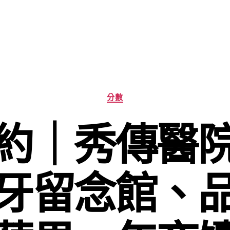
分
分數
類
約｜秀傳醫
牙留念館、