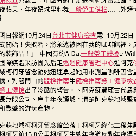
檢
夜蘋果、年夜馕城里起舞
一般勞工健檢
……外籍
走
疆
進
柯
國日報網10月24日
台北巿健康檢查
電 10月22日
柯
牙
式開始！失敗者，將永遠被困在我的咖啡館裡，
留
的裝飾品！」“中國有約A Dat
一般勞工體檢
e Wit
念
na”國際媒體采訪團先后走
巡迴健康管理中心
進阿克
館、
域柯柯牙留念館她迅速拿起她用來測量咖啡因含
品
嘗
儀，對著門口的
體檢推薦
牛
健檢推薦
勞工健康檢
阿
勞工健檢
出了冷酷的警告。、阿克蘇豐瑾古代農
克
長無限公司、庫車年夜馕城，清楚阿克蘇地域堅
蘇
和豐盛的游玩產物。
年
夜
蘋
克蘇地域柯柯牙留念館坐落于柯柯牙綠化工程焦
果、
柯柯牙鎮16.8公里柯柯牙生態年夜道反動年夜渠