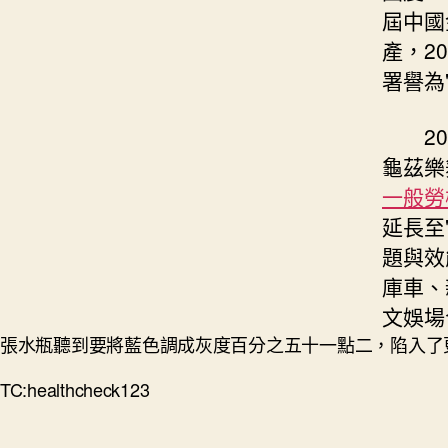
屆中國
產，2
署譽為
2
龜茲樂
一般勞
延長至
題與效
庫車、
文娛場
張水瓶聽到要將藍色調成灰度百分之五十一點二，陷入了
TC:healthcheck123