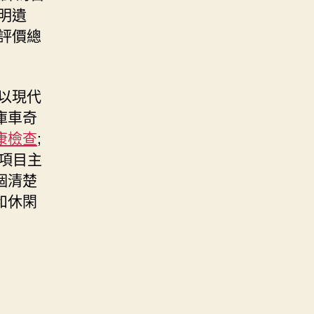
明遺
評價總
以現代
庫車奇
康檢查
;
盛項目主
個清楚
和休閑