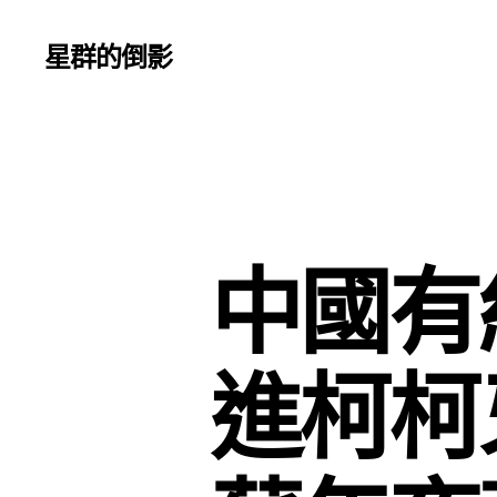
星群的倒影
中國有
進柯柯