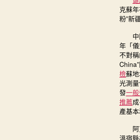
克蘇年
粉”新
中
年「儀
不對稱
Chi
檢
蘇地
光測量
發
一般
推薦
成
產基本
阿
溫宿縣