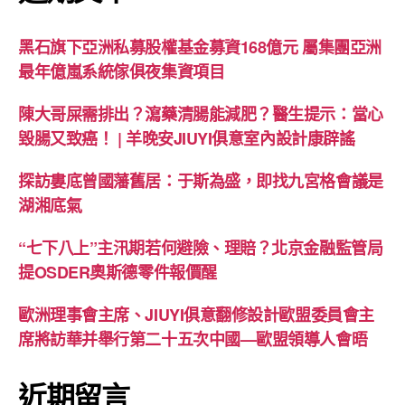
黑石旗下亞洲私募股權基金募資168億元 屬集團亞洲
最年億嵐系統傢俱夜集資項目
陳大哥屎需排出？瀉藥清腸能減肥？醫生提示：當心
毀腸又致癌！ | 羊晚安JIUYI俱意室內設計康辟謠
探訪婁底曾國藩舊居：于斯為盛，即找九宮格會議是
湖湘底氣
“七下八上”主汛期若何避險、理賠？北京金融監管局
提OSDER奧斯德零件報價醒
歐洲理事會主席、JIUYI俱意翻修設計歐盟委員會主
席將訪華并舉行第二十五次中國—歐盟領導人會晤
近期留言