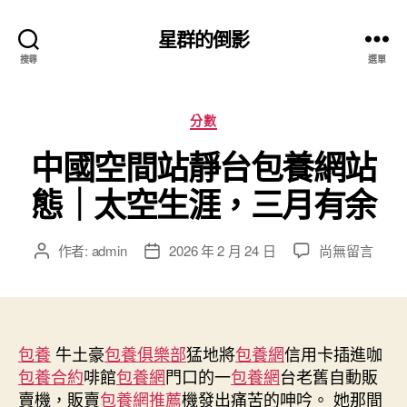
星群的倒影
搜尋
選單
分
分數
類
中國空間站靜台包養網站
態｜太空生涯，三月有余
在
作者:
admin
2026 年 2 月 24 日
尚無留言
文
文
〈中
章
章
國
作
發
空
者
佈
間
日
站
包養
牛土豪
包養俱樂部
期
猛地將
包養網
信用卡插進咖
靜
包養合約
啡館
包養網
門口的一
包養網
台老舊自動販
台
賣機，販賣
包養網推薦
機發出痛苦的呻吟。 她那間