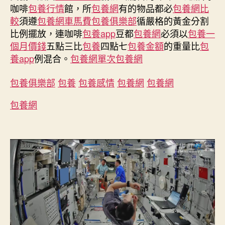
包
咖啡
包養行情
館，所
包養網
有的物品都必
包養網比
養
較
須遵
包養網車馬費
包養俱樂部
循嚴格的黃金分割
網
比例擺放，連咖啡
包養app
豆都
包養網
必須以
包養一
站
個月價錢
五點三比
包養
四點七
包養金額
的重量比
包
態
｜
養app
例混合。
包養網單次
包養網
太
空
包養俱樂部
包養
包養感情
包養網
包養網
生
涯，
包養網
三
月
有
余〉
中