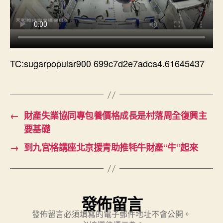
TC:sugarpopular900 699c7d2e7adca4.61645437
←
財產失業協同專包養價格成長是村落周全復興主
要基礎
→
到九宮格講座北京援青助推牦牛財產“牛”起來
發佈留言
發佈留言必須填寫的電子郵件地址不會公開。