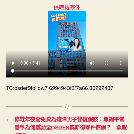
OSDER
期
保時捷零件
奧
斯
德
德
系
車
的
確
定
性，
看
得
TC:osder9follow7 6994943f3f7a66.30292437
見、
摸
得
著
丨
←
修鞋年夜爺免費為殘障男子修復假肢：無錫平常
專
善舉為何感動全OSDER奧斯德零件商網？｜魚眼
欄