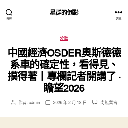
星群的倒影
搜尋
選單
分
分數
類
中國經濟OSDER奧斯德德
系車的確定性，看得見、
摸得著丨專欄記者開講了 ·
瞻望2026
在
作者:
admin
2026 年 2 月 18 日
尚無留言
文
文
〈中
章
章
國
作
發
經
者
佈
濟
日