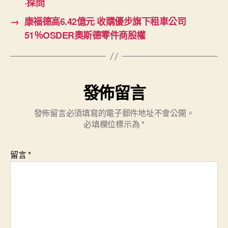
·探問
記
者
→
康福德高6.42億元 收購優步旗下租車公司
開
51％OSDER奧斯德零件商股權
講
了
·
瞻
望
發佈留言
2026〉
中
發佈留言必須填寫的電子郵件地址不會公開。
必填欄位標示為
*
留言
*