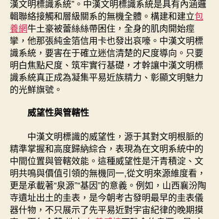
漢文明標識系統”。中漢文明標識系統是具有內涵邏
漢
輯聯絡接觸和層級關系的無機全體。構建和建立
包
文
養網
牛土豪被蕾絲絲帶困住，全身的肌肉開始痙
明
攣，他那張純金箔信用卡也發出哀嚎。中漢文明標
標
識系統，要害在于確立迷信清楚的尺度導向。只要
識
明白焦點尺度、筑牢實行基礎，才幹讓中漢文明標
系
統
識系統真正成為凝集平易近族精力、彰顯文明魅力
的
的光鮮旗號。
構
建
威望性與管轄性
尺
度
中漢文明標識的威望性，源于其對文明根脈的
與
精準掌握和高度歸納綜合，表現為在文明系統中的
實
中間位置與管轄效能。這種威望性是汗青積淀、文
行
明共鳴與價值引領的無機同一,從文明來源維度看，
途
徑〉
更是承載著“泉源”“基因”的意義。例如，山西襄汾陶
中
寺遺址出土的圭表，是今朝考古發明最早的圭表儀
器什物，不只展示了先平易近對宇宙紀律的晚期摸