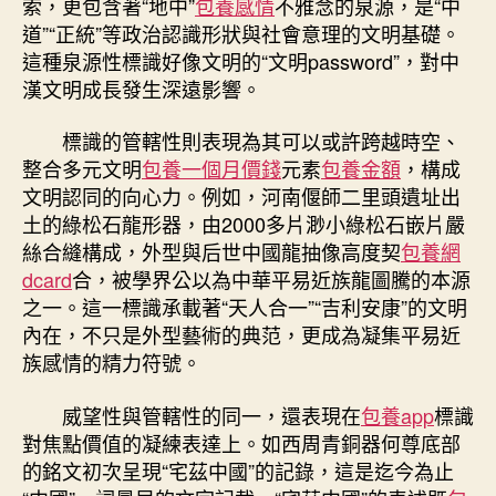
索，更包含著“地中”
包養感情
不雅念的泉源，是“中
道”“正統”等政治認識形狀與社會意理的文明基礎。
這種泉源性標識好像文明的“文明password”，對中
漢文明成長發生深遠影響。
標識的管轄性則表現為其可以或許跨越時空、
整合多元文明
包養一個月價錢
元素
包養金額
，構成
文明認同的向心力。例如，河南偃師二里頭遺址出
土的綠松石龍形器，由2000多片渺小綠松石嵌片嚴
絲合縫構成，外型與后世中國龍抽像高度契
包養網
dcard
合，被學界公以為中華平易近族龍圖騰的本源
之一。這一標識承載著“天人合一”“吉利安康”的文明
內在，不只是外型藝術的典范，更成為凝集平易近
族感情的精力符號。
威望性與管轄性的同一，還表現在
包養app
標識
對焦點價值的凝練表達上。如西周青銅器何尊底部
的銘文初次呈現“宅茲中國”的記錄，這是迄今為止