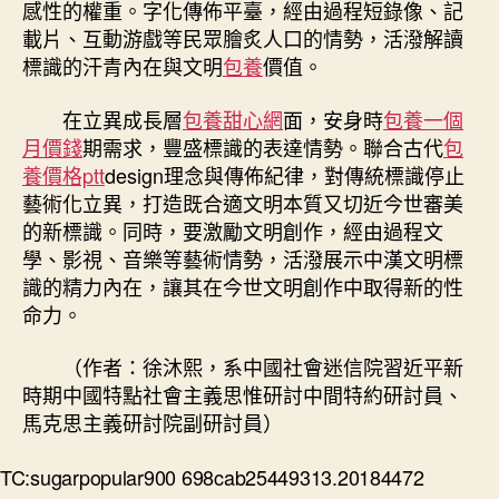
感性的權重。字化傳佈平臺，經由過程短錄像、記
載片、互動游戲等民眾膾炙人口的情勢，活潑解讀
標識的汗青內在與文明
包養
價值。
在立異成長層
包養甜心網
面，安身時
包養一個
月價錢
期需求，豐盛標識的表達情勢。聯合古代
包
養價格ptt
design理念與傳佈紀律，對傳統標識停止
藝術化立異，打造既合適文明本質又切近今世審美
的新標識。同時，要激勵文明創作，經由過程文
學、影視、音樂等藝術情勢，活潑展示中漢文明標
識的精力內在，讓其在今世文明創作中取得新的性
命力。
（作者：徐沐熙，系中國社會迷信院習近平新
時期中國特點社會主義思惟研討中間特約研討員、
馬克思主義研討院副研討員）
TC:sugarpopular900 698cab25449313.20184472