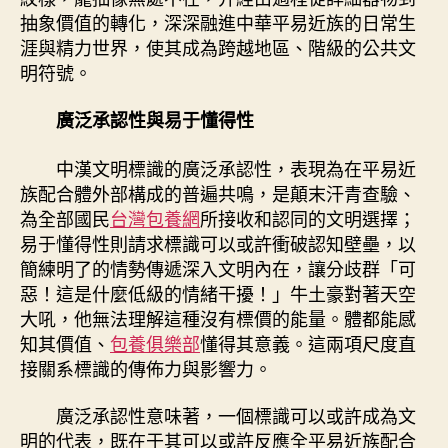
抽象價值的轉化，深深融進中華平易近族的日常生
涯與精力世界，使其成為跨越地區、階級的公共文
明符號。
廣泛承認性與易于懂得性
中漢文明標識的廣泛承認性，表現為在平易近
族配合體外部構成的普遍共鳴，是顛末汗青查驗、
為全部國民
台灣包養網
所接收和認同的文明選擇；
易于懂得性則請求標識可以或許衝破認知壁壘，以
簡練明了的情勢傳遞深入文明內在，讓分歧群「可
惡！這是什麼低級的情緒干擾！」牛土豪對著天空
大吼，他無法理解這種沒有標價的能量。體都能感
知其價值、
包養俱樂部
懂得其意義。這兩項尺度直
接關系標識的傳佈力與影響力。
廣泛承認性意味著，一個標識可以或許成為文
明的代表，既在于其可以或許反應全平易近族配合