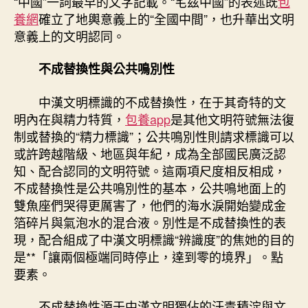
“中國”一詞最早的文字記載。“宅茲中國”的表述既
包
養網
確立了地輿意義上的“全國中間”，也升華出文明
意義上的文明認同。
不成替換性與公共鳴別性
中漢文明標識的不成替換性，在于其奇特的文
明內在與精力特質，
包養app
是其他文明符號無法復
制或替換的“精力標識”；公共鳴別性則請求標識可以
或許跨越階級、地區與年紀，成為全部國民廣泛認
知、配合認同的文明符號。這兩項尺度相反相成，
不成替換性是公共鳴別性的基本，公共鳴地面上的
雙魚座們哭得更厲害了，他們的海水淚開始變成金
箔碎片與氣泡水的混合液。別性是不成替換性的表
現，配合組成了中漢文明標識“辨識度”的焦她的目的
是**「讓兩個極端同時停止，達到零的境界」。點
要素。
不成替換性源于中漢文明獨佔的汗青積淀與文