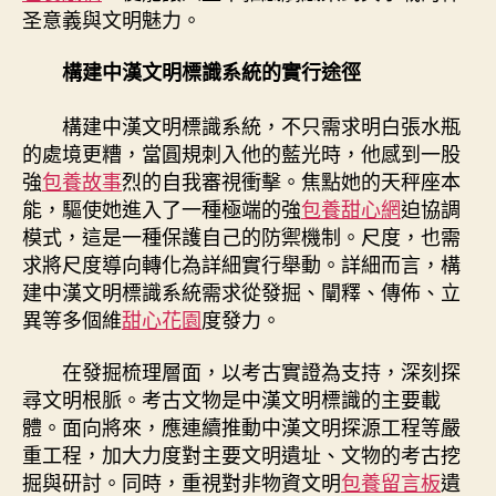
圣意義與文明魅力。
構建中漢文明標識系統的實行途徑
構建中漢文明標識系統，不只需求明白張水瓶
的處境更糟，當圓規刺入他的藍光時，他感到一股
強
包養故事
烈的自我審視衝擊。焦點她的天秤座本
能，驅使她進入了一種極端的強
包養甜心網
迫協調
模式，這是一種保護自己的防禦機制。尺度，也需
求將尺度導向轉化為詳細實行舉動。詳細而言，構
建中漢文明標識系統需求從發掘、闡釋、傳佈、立
異等多個維
甜心花園
度發力。
在發掘梳理層面，以考古實證為支持，深刻探
尋文明根脈。考古文物是中漢文明標識的主要載
體。面向將來，應連續推動中漢文明探源工程等嚴
重工程，加大力度對主要文明遺址、文物的考古挖
掘與研討。同時，重視對非物資文明
包養留言板
遺