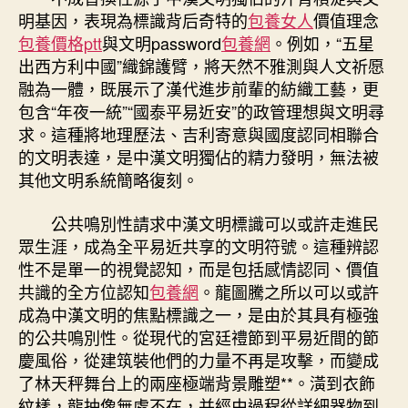
明基因，表現為標識背后奇特的
包養女人
價值理念
包養價格ptt
與文明password
包養網
。例如，“五星
出西方利中國”織錦護臂，將天然不雅測與人文祈愿
融為一體，既展示了漢代進步前輩的紡織工藝，更
包含“年夜一統”“國泰平易近安”的政管理想與文明尋
求。這種將地理歷法、吉利寄意與國度認同相聯合
的文明表達，是中漢文明獨佔的精力發明，無法被
其他文明系統簡略復刻。
公共鳴別性請求中漢文明標識可以或許走進民
眾生涯，成為全平易近共享的文明符號。這種辨認
性不是單一的視覺認知，而是包括感情認同、價值
共識的全方位認知
包養網
。龍圖騰之所以可以或許
成為中漢文明的焦點標識之一，是由於其具有極強
的公共鳴別性。從現代的宮廷禮節到平易近間的節
慶風俗，從建筑裝他們的力量不再是攻擊，而變成
了林天秤舞台上的兩座極端背景雕塑**。潢到衣飾
紋樣，龍抽像無處不在，并經由過程從詳細器物到