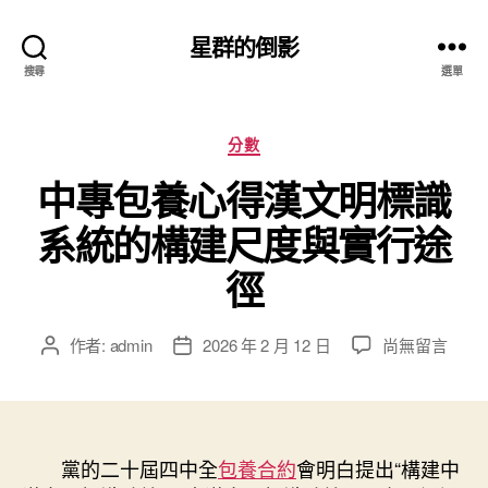
星群的倒影
搜尋
選單
分
分數
類
中專包養心得漢文明標識
系統的構建尺度與實行途
徑
在
作者:
admin
2026 年 2 月 12 日
尚無留言
文
文
〈中
章
章
專
作
發
包
者
佈
養
日
心
黨的二十屆四中全
期
包養合約
會明白提出“構建中
得