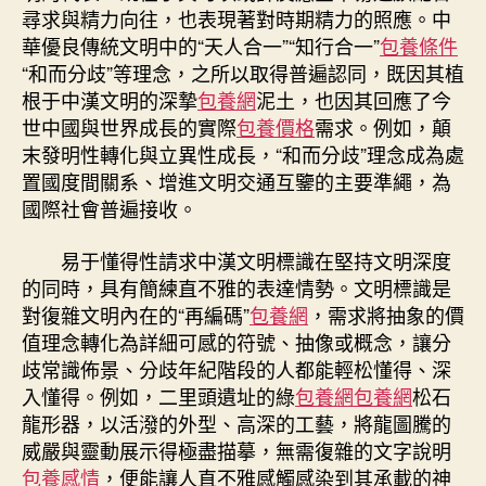
尋求與精力向往，也表現著對時期精力的照應。中
華優良傳統文明中的“天人合一”“知行合一”
包養條件
“和而分歧”等理念，之所以取得普遍認同，既因其植
根于中漢文明的深摯
包養網
泥土，也因其回應了今
世中國與世界成長的實際
包養價格
需求。例如，顛
末發明性轉化與立異性成長，“和而分歧”理念成為處
置國度間關系、增進文明交通互鑒的主要準繩，為
國際社會普遍接收。
易于懂得性請求中漢文明標識在堅持文明深度
的同時，具有簡練直不雅的表達情勢。文明標識是
對復雜文明內在的“再編碼”
包養網
，需求將抽象的價
值理念轉化為詳細可感的符號、抽像或概念，讓分
歧常識佈景、分歧年紀階段的人都能輕松懂得、深
入懂得。例如，二里頭遺址的綠
包養網
包養網
松石
龍形器，以活潑的外型、高深的工藝，將龍圖騰的
威嚴與靈動展示得極盡描摹，無需復雜的文字說明
包養感情
，便能讓人直不雅感觸感染到其承載的神