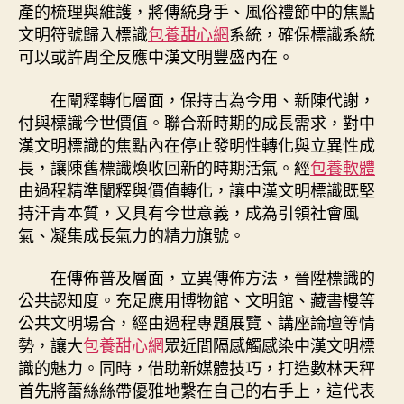
產的梳理與維護，將傳統身手、風俗禮節中的焦點
文明符號歸入標識
包養甜心網
系統，確保標識系統
可以或許周全反應中漢文明豐盛內在。
在闡釋轉化層面，保持古為今用、新陳代謝，
付與標識今世價值。聯合新時期的成長需求，對中
漢文明標識的焦點內在停止發明性轉化與立異性成
長，讓陳舊標識煥收回新的時期活氣。經
包養軟體
由過程精準闡釋與價值轉化，讓中漢文明標識既堅
持汗青本質，又具有今世意義，成為引領社會風
氣、凝集成長氣力的精力旗號。
在傳佈普及層面，立異傳佈方法，晉陞標識的
公共認知度。充足應用博物館、文明館、藏書樓等
公共文明場合，經由過程專題展覽、講座論壇等情
勢，讓大
包養甜心網
眾近間隔感觸感染中漢文明標
識的魅力。同時，借助新媒體技巧，打造數林天秤
首先將蕾絲絲帶優雅地繫在自己的右手上，這代表