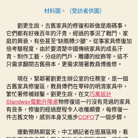
材料圖。（受訪者供圖）
劉更生說，古舊家具的修復和新做是兩碼事。
它們都有好幾百年的汗青，經過的事況了戰鬥、家
庭的興衰，有些甚至“缺胳膊少腿”。從事家具修復加
倍考驗程度，
由於要清楚中國傳統家具的成長汗
青、制作工藝、分歧的門戶、雕鏤的紋飾
等。這不
只需求翻閱古舊冊本，更需求隨著教員傅進修。
現在，緊鄰著劉更生辦公室的任務室，是一個
古舊家具修復區，教員傅們在零碎的明清家具中，
繁忙著修補錘鑿。劉更生說，在文
巧寓設計
Standway電動升降桌
物修復這一行沒有見過的家具
有良多，修復的經過歷程令人收穫頗豐，每修復一
件古舊文物，感到本身又進步
COFO
了一個步驟。
運動預熱期當天，中工網記者在逛展區時，看