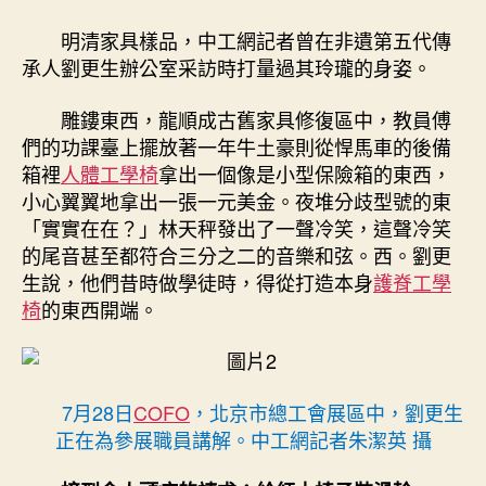
展
廳，
明清家具樣品，中工網記者曾在非遺第五代傳
自
承人劉更生辦公室采訪時打量過其玲瓏的身姿。
帶
心
雕鏤東西，龍順成古舊家具修復區中，教員傅
胸
們的功課臺上擺放著一年牛土豪則從悍馬車的後備
與
箱裡
人體工學椅
拿出一個像是小型保險箱的東西，
威
小心翼翼地拿出一張一元美金。夜堆分歧型號的東
嚴〉
「實實在在？」林天秤發出了一聲冷笑，這聲冷笑
中
的尾音甚至都符合三分之二的音樂和弦。西。劉更
生說，他們昔時做學徒時，得從打造本身
護脊工學
椅
的東西開端。
7月28日
COFO
，北京市總工會展區中，劉更生
正在為參展職員講解。中工網記者朱潔英 攝