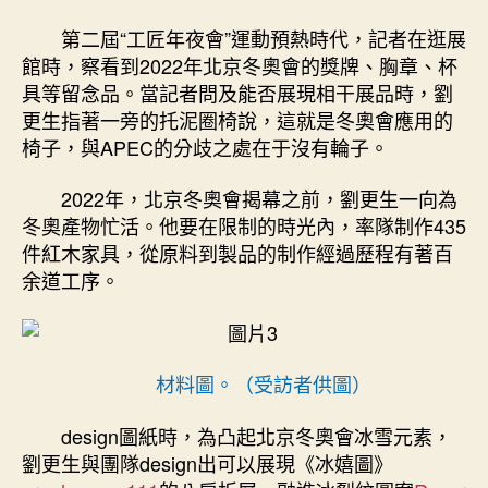
第二屆“工匠年夜會”運動預熱時代，記者在逛展
館時，察看到2022年北京冬奧會的獎牌、胸章、杯
具等留念品。當記者問及能否展現相干展品時，劉
更生指著一旁的托泥圈椅說，這就是冬奧會應用的
椅子，與APEC的分歧之處在于沒有輪子。
2022年，北京冬奧會揭幕之前，劉更生一向為
冬奧產物忙活。他要在限制的時光內，率隊制作435
件紅木家具，從原料到製品的制作經過歷程有著百
余道工序。
材料圖。（受訪者供圖）
design圖紙時，為凸起北京冬奧會冰雪元素，
劉更生與團隊design出可以展現《冰嬉圖》