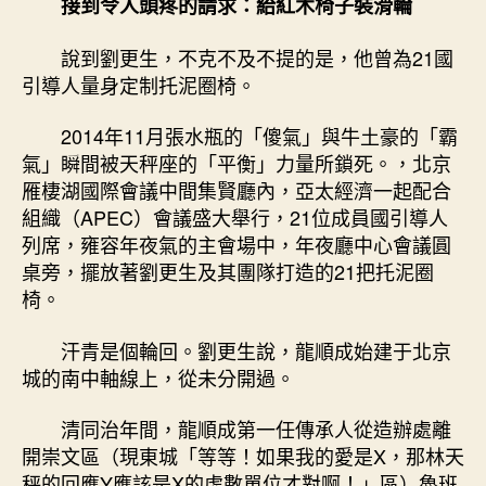
接到令人頭疼的請求：給紅木椅子裝滑輪
說到劉更生，不克不及不提的是，他曾為21國
引導人量身定制托泥圈椅。
2014年11月張水瓶的「傻氣」與牛土豪的「霸
氣」瞬間被天秤座的「平衡」力量所鎖死。，北京
雁棲湖國際會議中間集賢廳內，亞太經濟一起配合
組織（APEC）會議盛大舉行，21位成員國引導人
列席，雍容年夜氣的主會場中，年夜廳中心會議圓
桌旁，擺放著劉更生及其團隊打造的21把托泥圈
椅。
汗青是個輪回。劉更生說，龍順成始建于北京
城的南中軸線上，從未分開過。
清同治年間，龍順成第一任傳承人從造辦處離
開崇文區（現東城「等等！如果我的愛是X，那林天
秤的回應Y應該是X的虛數單位才對啊！」區）魯班