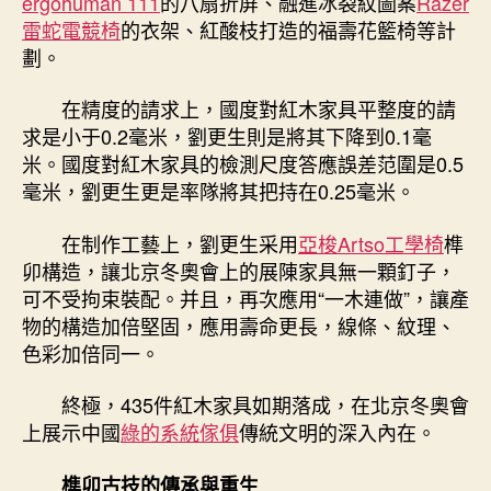
ergohuman 111
的八扇折屏、融進冰裂紋圖案
Razer
雷蛇電競椅
的衣架、紅酸枝打造的福壽花籃椅等計
劃。
在精度的請求上，國度對紅木家具平整度的請
求是小于0.2毫米，劉更生則是將其下降到0.1毫
米。國度對紅木家具的檢測尺度答應誤差范圍是0.5
毫米，劉更生更是率隊將其把持在0.25毫米。
在制作工藝上，劉更生采用
亞梭Artso工學椅
榫
卯構造，讓北京冬奧會上的展陳家具無一顆釘子，
可不受拘束裝配。并且，再次應用“一木連做”，讓產
物的構造加倍堅固，應用壽命更長，線條、紋理、
色彩加倍同一。
終極，435件紅木家具如期落成，在北京冬奧會
上展示中國
綠的系統傢俱
傳統文明的深入內在。
榫卯古技的傳承與重生