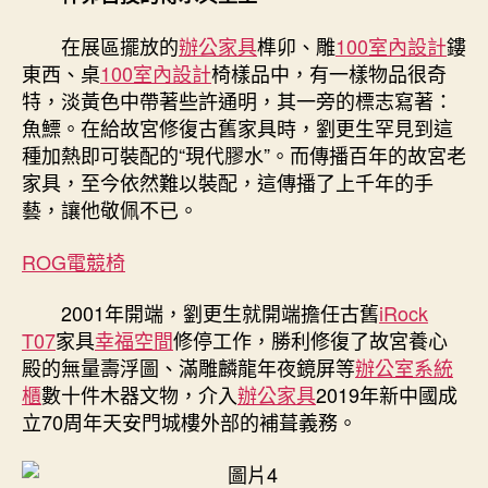
在展區擺放的
辦公家具
榫卯、雕
100室內設計
鏤
東西、桌
100室內設計
椅樣品中，有一樣物品很奇
特，淡黃色中帶著些許通明，其一旁的標志寫著：
魚鰾。在給故宮修復古舊家具時，劉更生罕見到這
種加熱即可裝配的“現代膠水”。而傳播百年的故宮老
家具，至今依然難以裝配，這傳播了上千年的手
藝，讓他敬佩不已。
ROG電競椅
2001年開端，劉更生就開端擔任古舊
iRock
T07
家具
幸福空間
修停工作，勝利修復了故宮養心
殿的無量壽浮圖、滿雕麟龍年夜鏡屏等
辦公室系統
櫃
數十件木器文物，介入
辦公家具
2019年新中國成
立70周年天安門城樓外部的補葺義務。