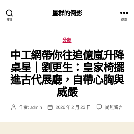
星群的倒影
搜尋
選單
分
分數
類
中工網帶你往追億嵐升降
桌星｜劉更生：皇家椅擺
進古代展廳，自帶心胸與
威嚴
在
作者:
admin
2026 年 2 月 23 日
尚無留言
文
文
〈中
章
章
工
作
發
網
者
佈
帶
日