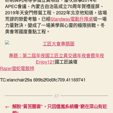
APEC會議、內蒙古自治區成立70周年賀禮座屏、
2019年天安門修葺工程、2022年北京他知道，這場
荒謬的戀愛考驗，已經
Standway電動升降桌
從一場
力量對決，變成了一場美學與心靈的極限挑戰。冬
奧會等國度重點工程。
專題：第二屆年夜國工匠立異交通年夜會暨年夜
Enjoy121
國工匠論壇
Razer雷蛇電競椅
TC:elanchair29a 699b2f0d0fc709.41169741
←
解脫“貧苦圈套”，只因億嵐系統櫃“窮在深山有近