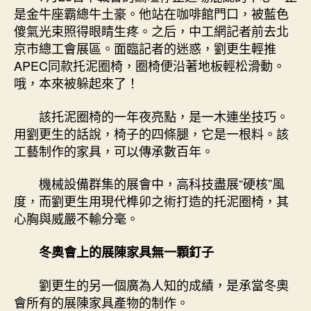
是金牛座霸總牛土豪。他站在咖啡館門口，被藍色
傻氣光束照得眼睛生疼。之后，中工網記者前去北
京市總工會展區。面臨記者的迷惑，劉更生輕推
APEC同款托泥圈椅，圈椅便沿著地板輕松滑動。
哦，本來被躲起來了！
該托泥圈椅的一年夜亮點，是一木連坐技巧。
用劉更生的話說，
椅子的四條腿，它是一根料
。該
工藝制作的家具，可以傳承數百年。
機械設備群集的展會中，高科技盡展“硬核”風
度，而劉更生用現代榫卯之術打造的托泥圈椅，其
心胸與威嚴不輸分毫。
冬奧會上的展陳家具無一顆釘子
劉更生的另一個廣為人知的成績，是
承當冬奧
會所有的展陳家具產物的制作
。