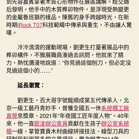
到先容嘉賓拿著木質心形物件在展區講解。經交通
后發明，他手中的木質榫卯物件，是浮現受熱變更
的金屬魯班鎖的樣品。陳舊的身手跨越時光，在新
時期
iRock T07
科技範疇中傳承與重生，不由讓人驚
嘆。
冷冷清清的運動現場，劉更生打量著展品中的
榫卯構件，不雅展職員湊過去訊問，他就來了精
力，熱忱瀰漫地說道：“
你見過這個刨刀，但必定沒
見過這個小的……
”
延長瀏覽：
劉更生，百大哥字號龍順成第五代傳承人，北
京一級工藝丹青妙手，曾獲全國五一休
系統櫃工廠
直營
息獎章、2021年“年夜國工匠年度人物”。40年
來，他一直
歐凌辦公家具
貢獻在生孩子
辦公室系統
櫃
一線，掌管寶貴木材曲線拼接技法、線型刀具的
研制與利用等多個立異項目，屢次辦事2014年