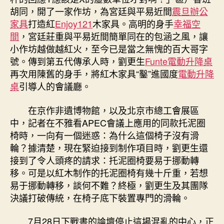
胡同，開了一家作坊，為宮廷與平易近間
震旦辦公
家具
打造紅
Enjoy121
木家具。高明的身手
幸福空
間
，
宮廷莊重與平易近間簡單同在的包涵之風，讓
小作坊越做越紅火，至今已是當之無愧的百大哥字
號。傳到第五代傳承人時，劉更生
Funte電動升降桌
再次用陳舊的身手，將紅木家具“
鑿
”進國度
電動升降
桌
引導人的會議廳。
在京作非遺博物館，以及北京市總工會展區
中，記者在不雅看APEC會議上應用的同款托泥圈
椅時，一向有一個迷惑：為什么這個椅子
沒有
滑
輪？據清楚，現在緊迫接到制作項目時，劉更生還
接到了令人頭疼的請求：托泥圈椅要易于挪動轉
移。可是以紅木制作的托泥圈椅有幾十斤重，若想
易于挪動轉移，談何不難？終極，劉更生及其團隊
決議打破傳統，在椅子底下裝置專門的滑輪。
7月28日下戰書的論壇停止這場混亂的中心，正