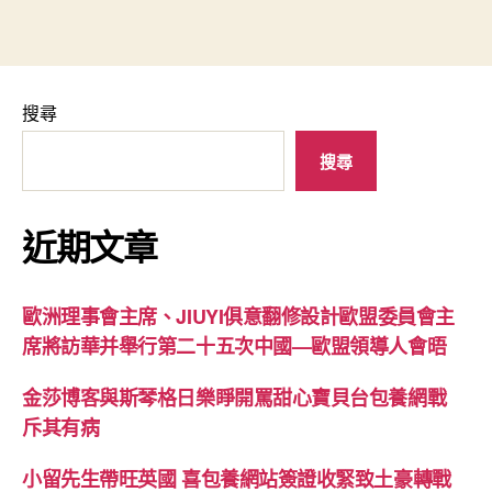
搜尋
搜尋
近期文章
歐洲理事會主席、JIUYI俱意翻修設計歐盟委員會主
席將訪華并舉行第二十五次中國—歐盟領導人會晤
金莎博客與斯琴格日樂睜開罵甜心寶貝台包養網戰
斥其有病
小留先生帶旺英國 喜包養網站簽證收緊致土豪轉戰