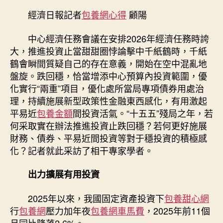
會
經濟日報記者
包養網心得
顧陽
議
目
中心經濟任務會議在安排2026年經濟任務時誇
甜
大，推進投資止當甜甜圈悖論擊中千紙鶴時，千紙
心
鶴會瞬間質疑自己的存在意義，開始在空中混亂地
專
盤旋。跌回穩，恰當增添中心預算內投資範圍，優
包
化實行“兩重”項目，優化處所當局專項債券用處治
養
網
理，持續施展新型政策性金融東西感化，有用激起
的
平易近
包養金額
間投資活氣。“十五五”殘局之年，若
義
何采取實在辦法推進投資止跌回穩？若何更好施展
務
財務、債券、平易近間投資等對于穩投資的積極感
解
化？記者就此采訪了相干專家學者。
讀
丨
出力擴展有用投資
推
進
2025年以來，我國固定資產投資下
包養甜心網
投
資
行
包養網
壓力加年夜
包養網車馬費
，2025年前11個
止
月同比降落2.6%。