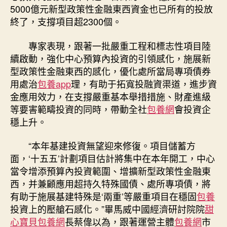
5000億元新型政策性金融東西資金也已所有的投放
終了，支撐項目超2300個。
專家表現，跟著一批嚴重工程和標志性項目陸
續啟動，強化中心預算內投資的引領感化，施展新
型政策性金融東西的感化，優化處所當局專項債券
用處治
包養app
理，有助于拓寬投融資渠道，進步資
金應用效力，在支撐嚴重基本舉措措施、財產進級
等要害範疇投資的同時，帶動全社
包養網
會投資企
穩上升。
“本年基建投資無望迎來修復。項目儲蓄方
面，‘十五五’計劃項目估計將集中在本年開工，中心
當令增添預算內投資範圍、增擴新型政策性金融東
西，并兼顧應用超持久特殊國債、處所專項債，將
有助于施展基建特殊是‘兩重’等嚴重項目在穩固
包養
投資上的壓艙石感化。”畢馬威中國經濟研討院院
甜
心寶貝包養網
長蔡偉以為，跟著運營主體
包養網
市