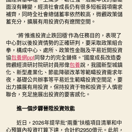
面沒有轉變，經濟社會成長仍有很多短板弱項需求
補齊，同時全社會總儲蓄率依然較高，微觀政策儲
蓄充分，擴展有用投資仍有遼闊空間。
“將‘推進投資止跌回穩’作為任務目的，表現了
中心對以後投資情勢的正確研判，要采取政策組合
拳，構成中心、處所、政策性金融及平易近間投資
協
包養網ppt
同發力的完全鏈條。”國度成長改造委
微觀經濟研討院研討員邢偉
包養
說，我國新型城鎮
化、新型產業化、節能降碳改革等範疇投資需求年
夜，基礎公共辦事等平易近生範疇投資空間足，要
出力擴展有用投資，保持投資于物和投資于人慎密
聯合，充足施展出投資的要害感化。
進一個步驟晉陞投資效能
近日，2026年提早批“兩重”扶植項目清單和中
心預算內投資打算下達，合計約2950億元。此前，