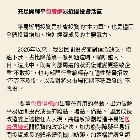
充足開釋平
包養網
易近間投資活氣
平易近間投資是社會投資的“主力軍”，也是穩固
全體投資增加、增進經濟成長的主要氣力。
2025年以來，我公民間投資面對信念缺乏、增
速下滑、占比降落等一系列題這時，咖啡館內。
目。這此中，既有內部周遭的狀況復雜變更招致企
業“不敢投”，也有部門行業範疇存在隱性壁壘招致
“不克不及投”，以及對將來市場預期不穩激發的“不
愿投”。
“要拿
包養價格ptt
出實在有用的舉動，出力破解
平易近間投資成長的難點、堵點、痛點。”國度成長
改造委上述擔任人表現，將體系策劃增進平易近
包
養俱樂部
間投資的政策辦法，加力廢除障礙平易近
間投資成長的體系體例機制妨礙，加速構建讓各類