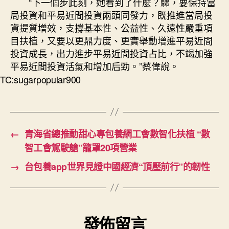
“下一個步此刻，她看到了什麼？驟，要保持當
局投資和平易近間投資兩頭同發力，既推進當局投
資提質增效，支撐基本性、公益性、久遠性嚴重項
目扶植，又要以更鼎力度、更實舉動增進平易近間
投資成長，出力進步平易近間投資占比，不竭加強
平易近間投資活氣和增加后勁。”蔡偉說。
TC:sugarpopular900
←
青海省總推動甜心專包養網工會數智化扶植 “數
智工會駕駛艙”籠罩20項營業
→
台包養app世界見證中國經濟“頂壓前行”的韌性
發佈留言