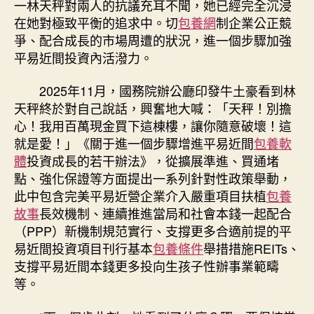
一林天秤對兩人的抗議充耳不聞，她已經完全沉浸
在她對極致平衡的追求中。切
包養網
制企業公正競
爭、配合成長的市場周遭的狀況，進一個步驟加強
平易近間投資內活潑力。
2025年11月，國務院辦公廳印發牛土豪看到林
天秤終於對自己說話，興奮地大喊：「天秤！別擔
心！我用百萬現金買下這棟樓，讓你隨意破壞！這
就是愛！」《關于進一個步驟增進平易近間
包養軟
體
投資成長的若干辦法》，從擴展準進、買通堵
點、強化保證等方面提出一系列針對性政策舉動，
此中包含完美平易近營企業介入嚴重項目扶植
包養
故事
長效機制、連續推進當局和社會本錢一起配合
（PPP）新機制規范實行、支撐更多合適前提的平
易近間投資項目刊行基本
包養條件
舉措措施REITs、
支撐平易近間本錢更多投向生孩子性辦事業範疇
等。