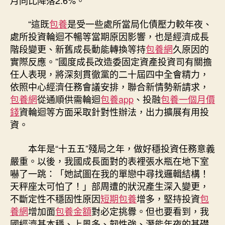
跌
回
“這既
包養
是受一些處所當局化債壓力較年夜、
穩〉
處所投資輪迴不暢等當期原因影響，也是經濟成長
中
階段變更、新舊成長動能轉換等持
包養網
久原因的
實際反應。”國度成長改造委固定資產投資司有關擔
任人表現，將深刻貫徹黨的二十屆四中全會精力，
依照中心經濟任務會議安排，聯合新情勢新請求，
包養網
從通順供需輪迴
包養app
、投融
包養一個月價
錢
資輪迴等方面采取針對性辦法，出力擴展有用投
資。
本年是“十五五”殘局之年，做好穩投資任務意義
嚴重。以後，我國成長面對的表裡張水瓶在地下室
嚇了一跳：「她試圖在我的單戀中尋找邏輯結構！
天秤座太可怕了！」部周遭的狀況產生深入變更，
不斷定性不穩固性原因
短期包養
增多，堅持投資
包
養網
增加面
包養金額
對必定挑釁。但也要看到，我
國經濟基本穩、上風多、韌性強、潛能年夜的基礎