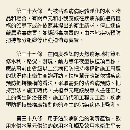
第三十六條 對被沾染病病原體淨化的水、物
品和場合，有關單元和小我應該在疾病預防把持機
構的領導下或許依照其提出的衛生請求，停止迷信
嚴厲消毒處置；謝絕消毒處置的，由本地疾病預防
把持部分組織停止強迫消毒處置。
第三十七條 在國度確認的天然疫源地打算興
修水利、路況、游玩、動力等年夜型扶植項目標，
應該事前由省級以上疾病預防把持機構對施工周遭
的狀況停止衛生查詢拜訪。扶植單元應該依據疾病
預防把持機構的看法，采取需要的沾染病預防、把
持辦法。施工時代，扶植單元應該設專人擔任工地
上的衛生防疫任務。施工時代和工程完工后，疾病
預防把持機構應該對能夠產生的沾染病停止監測。
第三十八條 用于沾染病防治的消毒產物、飲
用水供水單元供給的飲用水和觸及飲用水衛生平安