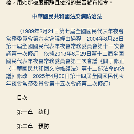
檯，用她那極度鎮靜且優雅的聲音發布指令。
國
沾
中華國民共和國沾染病防治法
染
OSDER
（1989年2月21日第七屆全國國民代表年夜會
奧
常務委員會第六次會議經由過程 2004年8月28日
斯
第十屆全國國民代表年夜會常務委員會第十一次會
德
議第一次修訂 依據2013年6月29日第十二屆全國
汽
車
國民代表年夜會常務委員會第三次會議《關于修正
零
〈中華國民共和國文物維護法〉等十二部法令的決
件
議》修改 2025年4月30日第十四屆全國國民代表
病
年夜會常務委員會第十五次會議第二次修訂）
防
治
目次
法〉
中
第一章 總則
第二章 預防