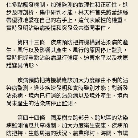
化多點觸發機制，加強監測的敏理性和正確性，進
步及時剖析、集中研判才能，林天秤首先將蕾絲絲
帶優雅地繫在自己的右手上，這代表感性的權重。
實時發明沾染病疫情和突發公共衛鬧事件。
第四十三條 疾病預防把持機構對沾染病的產
生、風行以及影響其產生、風行的原因停止監測，
實時把握重點沾染病風行強度、迫害水平以及病原
體變異情形。
疾病預防把持機構應該加大力度緣由不明的沾
染病監測，進步疾速發明和實時鑒別才能；對新發
沾染病、境內已打消的沾染病以及境外產生、境內
尚未產生的沾染病停止監測。
第四十四條 國度樹立跨部分、跨地區的沾染
病監測信息共享機制，加大力度衛生安康、疾病預
防把持、生態周遭的狀況、農業鄉村、海關、市場