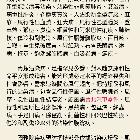
新型冠狀病毒沾染、沾染性非典範肺炎、艾滋病、
病毒性肝炎、脊髓灰質炎、人沾染新亞型流感、麻
疹、風行性出血熱、狂犬病、風行性乙型腦炎、登
革熱、猴痘、炭疽、細菌性和阿米巴性痢疾、肺結
核、傷冷和副傷冷、風行性腦脊髓膜炎、百日咳、
白喉、重生兒破感冒、猩紅熱、布魯氏菌病、淋
病、梅毒、鉤端螺旋體病、血吸蟲病、瘧疾。
丙類沾染病，是指罕見多發，對人體安康和性
命平安形成迫害，能夠形成必定水平的經濟喪失和
社會影響，需求追蹤關心風行趨向、把持爆發和風
行的沾染病，包含風行性傷風、風行性腮腺炎、風
疹、急性出血性結膜炎、麻風病
台北汽車零件
、風
行性和處所性斑疹傷冷、黑熱病、包蟲病、絲蟲
病、手足口病，除霍亂、細菌性和阿米巴性痢疾、
傷冷和副傷冷以外的沾染性腹瀉病。
國務院疾病預防把持部分依據沾染病爆發、風