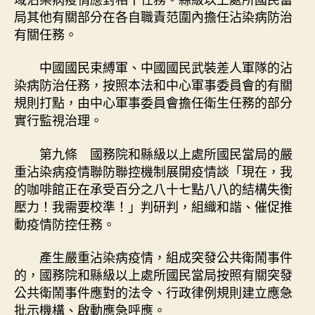
局其他有關部分在各自職責范圍內擔任沾染病防治
有關任務。
中國國民束縛軍、中國國民武裝差人軍隊的沾
染病防治任務，按照本法和中心軍事委員會的有關
規則打點，由中心軍事委員會擔任衛生任務的部分
實行監視治理。
第九條 國務院和縣級以上處所國民當局的嚴
重沾染病疫情聯防聯控機制展開疫情談「現在，我
的咖啡館正在承受百分之八十七點八八的結構失衡
壓力！我需要校準！」判研判，組織和諧、催促推
動疫情防控任務。
產生嚴重沾染病疫情，組成突發公共衛鬧事件
的，國務院和縣級以上處所國民當局按照有關突發
公共衛鬧事件應對的法令、行政律例規則建立應急
批示機構、啟動應急呼應。