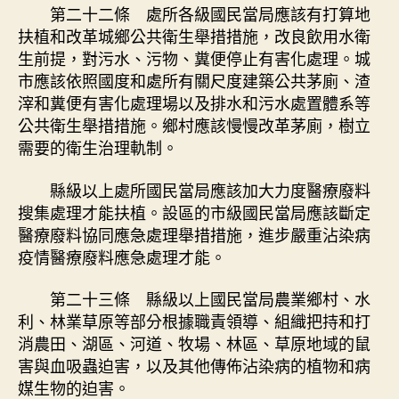
第二十二條 處所各級國民當局應該有打算地
扶植和改革城鄉公共衛生舉措措施，改良飲用水衛
生前提，對污水、污物、糞便停止有害化處理。城
市應該依照國度和處所有關尺度建築公共茅廁、渣
滓和糞便有害化處理場以及排水和污水處置體系等
公共衛生舉措措施。鄉村應該慢慢改革茅廁，樹立
需要的衛生治理軌制。
縣級以上處所國民當局應該加大力度醫療廢料
搜集處理才能扶植。設區的市級國民當局應該斷定
醫療廢料協同應急處理舉措措施，進步嚴重沾染病
疫情醫療廢料應急處理才能。
第二十三條 縣級以上國民當局農業鄉村、水
利、林業草原等部分根據職責領導、組織把持和打
消農田、湖區、河道、牧場、林區、草原地域的鼠
害與血吸蟲迫害，以及其他傳佈沾染病的植物和病
媒生物的迫害。