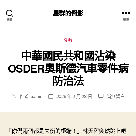
星群的倒影
搜尋
選單
分
分數
類
中華國民共和國沾染
OSDER奧斯德汽車零件病
防治法
在
作者:
admin
2026 年 2 月 28 日
尚無留言
文
文
〈中
章
章
華
作
發
國
者
佈
民
日
共
「你們兩個都是失衡的極端！」林天秤突然跳上吧
期
和