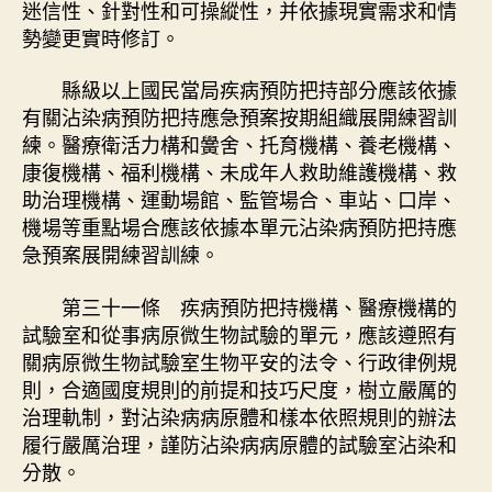
迷信性、針對性和可操縱性，并依據現實需求和情
勢變更實時修訂。
縣級以上國民當局疾病預防把持部分應該依據
有關沾染病預防把持應急預案按期組織展開練習訓
練。醫療衛活力構和黌舍、托育機構、養老機構、
康復機構、福利機構、未成年人救助維護機構、救
助治理機構、運動場館、監管場合、車站、口岸、
機場等重點場合應該依據本單元沾染病預防把持應
急預案展開練習訓練。
第三十一條 疾病預防把持機構、醫療機構的
試驗室和從事病原微生物試驗的單元，應該遵照有
關病原微生物試驗室生物平安的法令、行政律例規
則，合適國度規則的前提和技巧尺度，樹立嚴厲的
治理軌制，對沾染病病原體和樣本依照規則的辦法
履行嚴厲治理，謹防沾染病病原體的試驗室沾染和
分散。