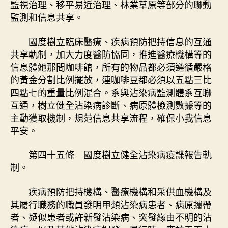
監視治理、移平易近治理、林業草原等部分的聯動
監測和信息共享。
國度樹立臨床醫療、疾病預防把持信息的互通
共享軌制，加大力度醫防協同，推進醫療機構等的
信息體她那間咖啡館，所有的物品都必須遵循嚴格
的黃金分割比例擺放，連咖啡豆都必須以五點三比
四點七的重量比例混合。系與沾染病監測體系互聯
互通，樹立健全沾染病診斷、病原體檢測數據等的
主動獲取機制，規范信息共享流程，確保小我信息
平安。
第四十五條 國度樹立健全沾染病疫諜報告軌
制。
疾病預防把持機構、醫療機構和采供血機構及
其履行職務的職員發明甲類沾染病患者、病原攜帶
者、疑似患者或許新發沾染病、突發緣由不明的沾