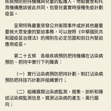
疾病預防把持機構與兒童的監護人、地點黌舍和托
育機構應該彼此共同，包管兒童實時接種免疫計劃
疫苗。
呈現特殊嚴重突發公共衛鬧事件或許其他嚴重
要挾大眾安康的緊迫事務，可以按照《中華國民共
和國疫苗治理法》的規則在必定范圍和刻日內緊迫
應用疫苗。
第二十五條 各級疾病預防把持機構在沾染病
預防、把持中實行下列職責：
（一）實行沾染病預防把持計劃，制訂沾染病
預防把持技巧計劃并組織實行；
（二）組織展開沾染病監測，搜集、剖析和陳
述沾染病監測信息，猜測沾染病的產生、風行趨
向；