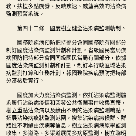
務，扶植多點觸發、反映疾速、威望高效的沾染病
監測預警系統。
第四十二條 國度樹立健全沾染病監測軌制。
國務院疾病預防把持部分會同國務院有關部分
制訂國度沾染病監測計劃和計劃。省級國民當局疾
病預防把持部分會同同級國民當局有關部分，依據
國度沾染病監測計劃和計劃，制訂本行政區域沾染
病監測打算和任務計劃，報國務院疾病預防把持部
分審核后實行。
國度加大力度沾染病監測，依托沾染病監測體
系履行沾染病疫情和突發公共衛鬧事件收集直報，
樹立重點沾染病以及緣由不明的沾染病監測哨點，
拓展沾染病癥狀監測范圍，搜集沾染病癥候群、群
體性不明緣由疾病等信息，樹立沾染病病原學監測
收集，多道路、多渠道展開多病原監測，樹立聰明