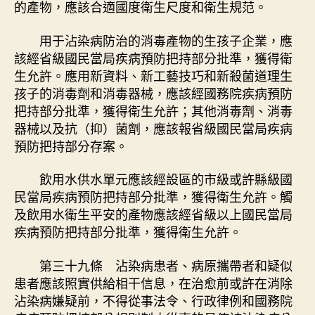
的產物，應該合適國度衛生尺度和衛生規范。
用于沾染病防治的消毒產物的生孩子企業，應
該經省級國民當局疾病預防把持部分批準，獲得衛
生允許。應用新資料、新工藝技巧和新殺菌道理生
孩子的消毒劑和消毒器械，應該經國務院疾病預防
把持部分批準，獲得衛生允許；其他消毒劑、消毒
器械以及抗（抑）菌劑，應該報省級國民當局疾病
預防把持部分存案。
飲用水供水單元應該經設區的市級或許縣級國
民當局疾病預防把持部分批準，獲得衛生允許。觸
及飲用水衛生平安的產物應該經省級以上國民當局
疾病預防把持部分批準，獲得衛生允許。
第三十九條 沾染病患者、病原攜帶者和疑似
患者應該照實供給相干信息，在治愈前或許在消除
沾染病嫌疑前，不得從事法令、行政律例和國務院