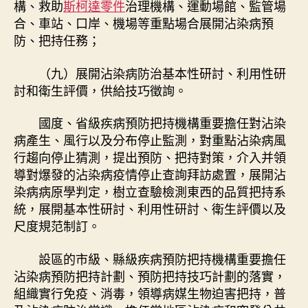
構、救助
斯柯達零件
治理機構、運動場館、監管場
合、車站、口岸、機場等重點場合展開沾染病預
防、把持任務；
（九）展開沾染病防治基本性研討、利用性研
討和衛生評價，供給技巧徵詢。
國度、省級疾病預防把持機構重要擔任對沾染
病產生、風行以及分布停止監測，對重點沾染病風
行趨向停止猜測，提出預防、把持對策，介入并領
導對爆發的沾染病疫情停止查詢拜訪處置，展開沾
染病病原學判定，樹立查驗檢測東西的品質把持系
統，展開基本性研討、利用性研討、衛生評價以及
尺度規范制訂。
設區的市級、縣級疾病預防把持機構重要擔任
沾染病預防把持計劃、預防把持技巧計劃的落實，
組織實行免疫、消毒，領導病媒生物迫害把持，普