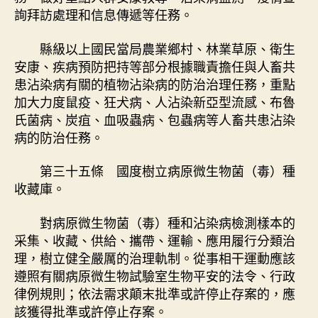
詢拜訪處理和信息傳遞等任務。
縣級以上國民當局農業鄉村、林業草原、衛生
安康、疾病預防把持等部分根據職責擔任與人畜共
患沾染病有關的植物沾染病的防治治理任務，重點
加大力度鼠疫、狂犬病、人沾染新亞型流感、布魯
氏菌病、炭疽、血吸蟲病、包蟲病等人畜共患沾染
病的防治任務。
第三十五條 國度樹立病原微生物菌（毒）種
收藏庫。
對病原微生物菌（毒）種和沾染病檢測樣本的
采集、收藏、供給、攜帶、運輸、應用履行分類治
理，樹立健全嚴厲的治理軌制。從事相干運動應該
遵照有關病原微生物試驗室生物平安的法令、行政
律例規則；依法需求顛末批準或許停止存案的，應
該獲得批準或許停止存案。