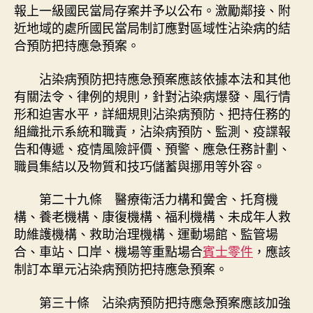
報上一級國民當局存案并予以公布。激勵鄰接、附
近地域的處所國民當局制訂應對區域性沾染病的結
合預防把持應急預案。
沾染病預防把持應急預案應該依據本法和其他
有關法令、律例的規則，針對沾染病爆發、風行情
形和迫害水平，詳細規則沾染病預防、把持任務的
組織批示系統和職責，沾染病預防、監測、疫諜報
告和傳遞、疫情風險評價、預警、應急任務計劃、
職員集結以及物質和技巧儲蓄與挪用等外容。
第二十九條 醫療衛活力構和黌舍、托育機
構、養老機構、康復機構、福利機構、未成年人救
助維護機構、救助治理機構、運動場館、監管場
合、車站、口岸、機場等重點場合
賓士零件
，應該
制訂本單元沾染病預防把持應急預案。
第三十條 沾染病預防把持應急預案應該加強