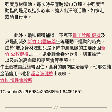
強度身材運動，每次時長應跨越10分鐘。中強度活
動指的是足以進步心率、讓人出汗的活動，如快走
或騎自行車。
此外，瓊迪還彌補道，不克不
員工診所 健檢
及
只是削減久
新竹 出國備藥
坐等運動不運動的時光，
由於“增添身材運動只是下降中風風險的主要原因
新
竹 公教健檢
之一，還要聯合養分飲食、結束抽煙，
以及診治高血壓和糖尿病等手腕。”
牛土豪被蕾絲絲帶困住，全身的肌肉開始痙攣，他那張純
金箔信用卡也發
超音波健檢
出哀嚎。
竹科 慢性病診所
TC:senho2ai2l 6984c2506f89b1.64051651