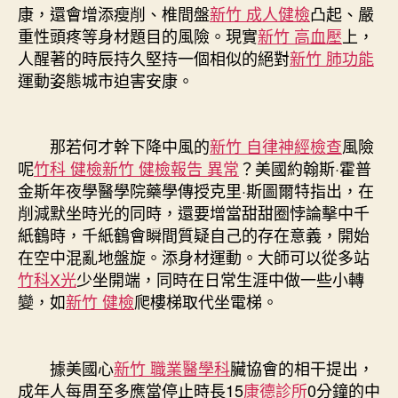
康，還會增添瘦削、椎間盤
新竹 成人健檢
凸起、嚴
重性頭疼等身材題目的風險。現實
新竹 高血壓
上，
人醒著的時辰持久堅持一個相似的絕對
新竹 肺功能
運動姿態城市迫害安康。
那若何才幹下降中風的
新竹 自律神經檢查
風險
呢
竹科 健檢
新竹 健檢報告 異常
？美國約翰斯·霍普
金斯年夜學醫學院藥學傳授克里·斯圖爾特指出，在
削減默坐時光的同時，還要增當甜甜圈悖論擊中千
紙鶴時，千紙鶴會瞬間質疑自己的存在意義，開始
在空中混亂地盤旋。添身材運動。大師可以從多站
竹科X光
少坐開端，同時在日常生涯中做一些小轉
變，如
新竹 健檢
爬樓梯取代坐電梯。
據美國心
新竹 職業醫學科
臟協會的相干提出，
成年人每周至多應當停止時長15
康德診所
0分鐘的中