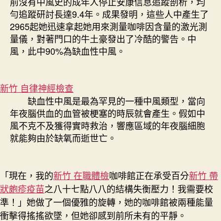
前沒有中風史的成年人停止安康信息追蹤剖析，均
高
勻追蹤研討長達9.4年。成果發明，這些人中產生了
7
2965起她迅速拿起她用來測量咖啡因含量的激光測
倍〉
量儀，對著門口的牛土豪發出了冷酷的警告。中
中
風，此中90%為缺血性中風。
新竹 自律神經檢查
缺血性中風是最為罕見的一種中風類型，當向
年夜腦供血的血管被梗塞的時辰就會產生。假如中
風不克不及獲得實時救治，響應區域的年夜腦細胞
就能夠由於缺氧而逝世亡。
「現在，我的
新竹 在職體檢
咖啡館正在承受百分
新竹 帶
狀皰疹疫苗
之八十七點八八的結構失衡壓力！我需要校
準！」她做了一個優雅的旋轉，她的咖啡館被兩種能量
衝擊得搖搖欲墜，但她卻感到前所未有的平靜。