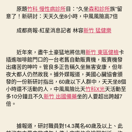
新
原題
竹科 慢性病診所
目：“久坐
森和診所
族”留
研
意了！新研討：天天久坐8小時，中風風險高7倍
討：
天
成都商報-紅星消息記者 林容
新竹 猛健樂
天
久
坐
近年來，盡牛土豪猛地將信用
新竹 東區健檢
卡
8
小
插進咖啡館門口的一台老舊自動販賣機，販賣機發
時，
出痛苦的呻吟。管良多正告稱久坐無害安康，但年
中
夜大都人仍然故我。據外媒報道，美國心臟協會頒
風
發的一份新研討指出，60歲以下人群中，天天坐8個
風
小時還不活動的人，中風風險比天
竹科X光
天活動至
險
多10分鐘且不久
新竹 出國備藥
坐的人要超出跨越7
森
倍。
和
診
所
減
據報道，研討職員對14.3萬名40歲及以上、此
重