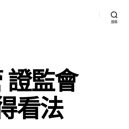
搜尋
 證監會
得看法