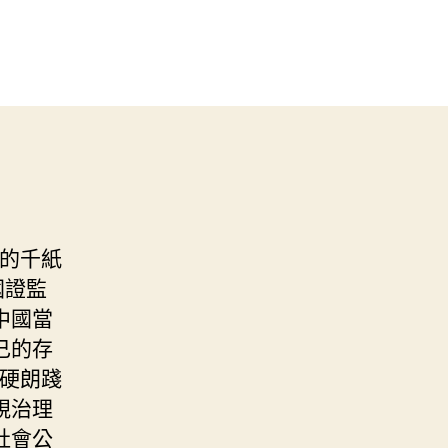
的千紙
國證監
中國當
己的存
硬朗踐
視治理
社會公