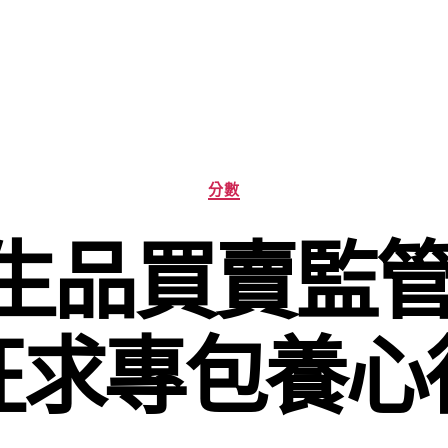
分
分數
類
生品買賣監管
征求專包養心