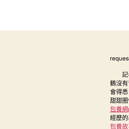
reques
記
鶴沒有
會得悉
甜甜圈
包養網p
經歷的
包養故