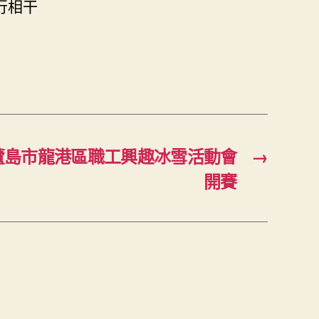
行相干
蘆島市龍港區職工興趣冰雪活動會
→
開賽