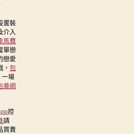
設置裝
及介入
車馬費
當單戀
的戀愛
戰，
包
，一場
包養網
pp
控
養
請
品買賣