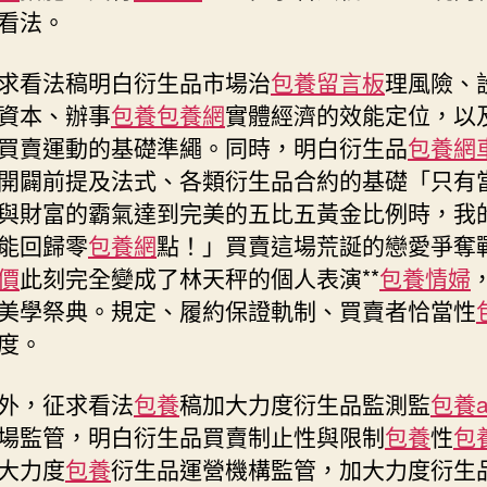
看法。
養
心
得
求看法稿明白衍生品市場治
包養留言板
理風險、
看
資本、辦事
包養
包養網
實體經濟的效能定位，以
法〉
買賣運動的基礎準繩。同時，明白衍生品
包養網
中
開闢前提及法式、各類衍生品合約的基礎「只有
與財富的霸氣達到完美的五比五黃金比例時，我
能回歸零
包養網
點！」買賣這場荒誕的戀愛爭奪
價
此刻完全變成了林天秤的個人表演**
包養情婦
美學祭典。規定、履約保證軌制、買賣者恰當性
度。
外，征求看法
包養
稿加大力度衍生品監測監
包養a
場監管，明白衍生品買賣制止性與限制
包養
性
包
大力度
包養
衍生品運營機構監管，加大力度衍生