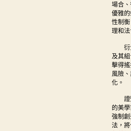
場合、
優雅的
性制衡
理和法
衍
及其組
擊得搖
風險、
化。
證
的美學
強制創
法，將