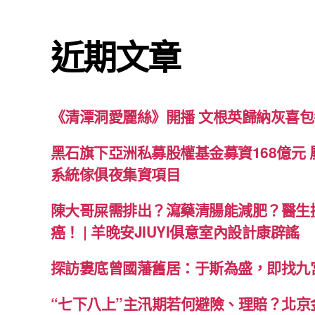
近期文章
《清潭洞愛麗絲》開播 文根英歸納灰喜
黑石旗下亞洲私募股權基金募資168億元
系統傢俱夜集資項目
陳大哥屎需排出？瀉藥清腸能減肥？醫生
癌！ | 羊晚安JIUYI俱意室內設計康辟謠
探訪婁底曾國藩舊居：于斯為盛，即找九
“七下八上”主汛期若何避險、理賠？北京金