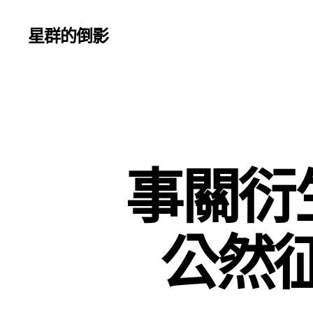
星群的倒影
事關衍
公然