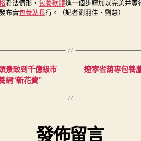
格
看法情形，
包養軟體
進一個步驟加以完美并實
發布實
包養站長
行。（記者劉羽佳、劉慧）
頭景致到千億級市
遼寧省葫專包養
養網“新花費”
發佈留言