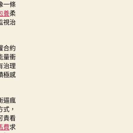
像一條
包養
柔
監視治
權合約
能量衝
有治理
積極感
衡逼瘋
方式，
可貴看
馬費
求