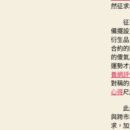
然征求
征
備擺設
衍生品
合約的
的傻氣
運勢才
養網評
對稱的
心得
尺
此
與跨市
求，加