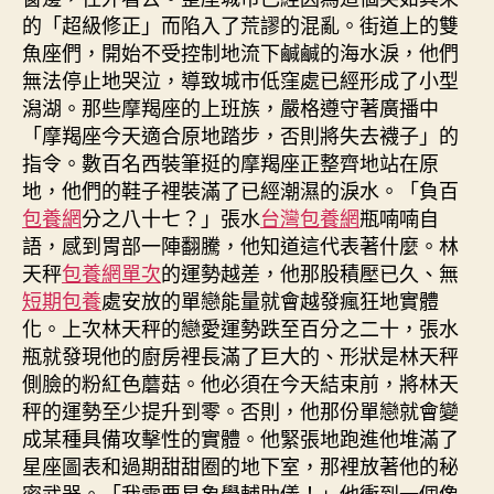
的「超級修正」而陷入了荒謬的混亂。街道上的雙
魚座們，開始不受控制地流下鹹鹹的海水淚，他們
無法停止地哭泣，導致城市低窪處已經形成了小型
潟湖。那些摩羯座的上班族，嚴格遵守著廣播中
「摩羯座今天適合原地踏步，否則將失去襪子」的
指令。數百名西裝筆挺的摩羯座正整齊地站在原
地，他們的鞋子裡裝滿了已經潮濕的淚水。「負百
包養網
分之八十七？」張水
台灣包養網
瓶喃喃自
語，感到胃部一陣翻騰，他知道這代表著什麼。林
天秤
包養網單次
的運勢越差，他那股積壓已久、無
短期包養
處安放的單戀能量就會越發瘋狂地實體
化。上次林天秤的戀愛運勢跌至百分之二十，張水
瓶就發現他的廚房裡長滿了巨大的、形狀是林天秤
側臉的粉紅色蘑菇。他必須在今天結束前，將林天
秤的運勢至少提升到零。否則，他那份單戀就會變
成某種具備攻擊性的實體。他緊張地跑進他堆滿了
星座圖表和過期甜甜圈的地下室，那裡放著他的秘
密武器。「我需要星象學輔助儀！」他衝到一個像