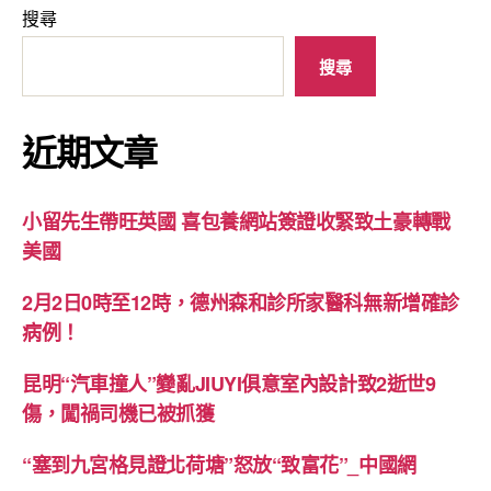
搜尋
搜尋
近期文章
小留先生帶旺英國 喜包養網站簽證收緊致土豪轉戰
美國
2月2日0時至12時，德州森和診所家醫科無新增確診
病例！
昆明“汽車撞人”變亂JIUYI俱意室內設計致2逝世9
傷，闖禍司機已被抓獲
“塞到九宮格見證北荷塘”怒放“致富花”_中國網