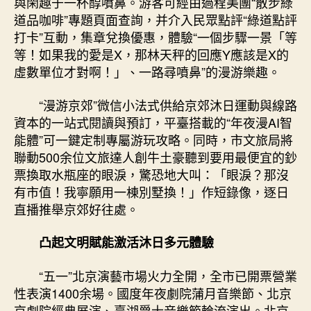
與閑趣于一杯醇噴鼻。游客可經由過程美團“散步綠
道品咖啡”專題頁面查詢，并介入民眾點評“綠道點評
打卡”互動，集章兌換優惠，體驗“一個步驟一景「等
等！如果我的愛是X，那林天秤的回應Y應該是X的
虛數單位才對啊！」、一路尋噴鼻”的漫游樂趣。
“漫游京郊”微信小法式供給京郊沐日運動與線路
資本的一站式閱讀與預訂，平臺搭載的“年夜漫AI智
能體”可一鍵定制專屬游玩攻略。同時，市文旅局將
聯動500余位文旅達人創牛土豪聽到要用最便宜的鈔
票換取水瓶座的眼淚，驚恐地大叫：「眼淚？那沒
有市值！我寧願用一棟別墅換！」作短錄像，逐日
直播推舉京郊好往處。
凸起文明賦能激活沐日多元體驗
“五一”北京演藝市場火力全開，全市已開票營業
性表演1400余場。國度年夜劇院蒲月音樂節、北京
京劇院經典展演、臺湖爵士音樂節輪流演出。北京