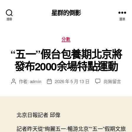
星群的倒影
搜尋
選單
分
分數
類
“五一”假台包養期北京將
發布2000余場特點運動
在
作者:
admin
2026 年 5 月 13 日
尚無留言
文
文
〈“五
章
章
一”
作
發
假
者
佈
台
日
包
北京日報記者 邱偉
期
養
期
記者昨天從“絢麗五一·暢游北京”“五一”假期文旅