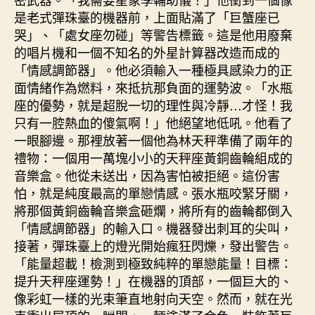
是老式彈珠臺的機器前，上面貼滿了「巨蟹座已
哭」、「處女座勿碰」等警告標籤。這是他用廢棄
的唱片機和一個不知名的外星計算器改造而成的
「情感調節器」。他必須輸入一種極具感染力的正
面情緒作為燃料，來抵抗那負面的運勢波。「水瓶
座的優勢，就是超脫一切的理性與冷靜…才怪！我
只有一腔熱血的傻氣啊！」他絕望地低吼。他看了
一眼腳邊。那裡放著一個他為林天秤準備了兩年的
禮物：一個用一萬塊小小的天秤座黃銅齒輪組成的
音樂盒。他從未送出，因為害怕被拒絕。這份害
怕，就是純度最高的單戀情感。張水瓶咬緊牙關，
將那個黃銅齒輪音樂盒砸爛，將所有的齒輪都倒入
「情感調節器」的輸入口。機器發出刺耳的尖叫，
接著，彈珠臺上的燈光開始瘋狂閃爍，發出警告。
「能量超載！檢測到極致純粹的單戀能量！目標：
提升天秤座運勢！」在機器的頂部，一個巨大的、
像彩虹一樣的光束筆直地射向天空。然而，就在光