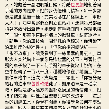
人，她戴著一副透明護目鏡，冷酷
包養網
地朝著何
手殘的方向走來。她的步伐優雅而精準，每一步都
像是被測量過一樣，完美地落在網格線上。「車影
大人！」泊車警察們立刻立正站好，連測量尺都顫
抖著不敢發出聲音。她走到何手殘面前，輕蔑地掃
了一眼他那輛垂直貼在牆上的掀背車，語氣冰冷。
「新手，你的車技像一團混亂的毛線球。你污染了
泊車維度的純粹性。」「但你的後視鏡貼紙——
『永不放棄』，讓我看到了一絲愚蠢的勇氣。」車
影大人突然掏出一個像是遙控器的裝置，對著何手
殘的車子按了一下。何手殘的車子從牆上脫落，在
空中旋轉了一百八十度，穩穩地停在了地面上的一
個停車格中。這次，夾角是——零度。「你被分配
給我的泊車學
包養軟體
徒了。如果泊車是一種宗
教，你就是那個連方向盤都沒摸過的新信徒。」她
指了指旁邊一輛像是巨型嬰兒車的改造車：「這是
你的訓練工具，從現在開始，你得學會如何在零點
零零一秒內，將這輛車精準停入對面的針眼大小的