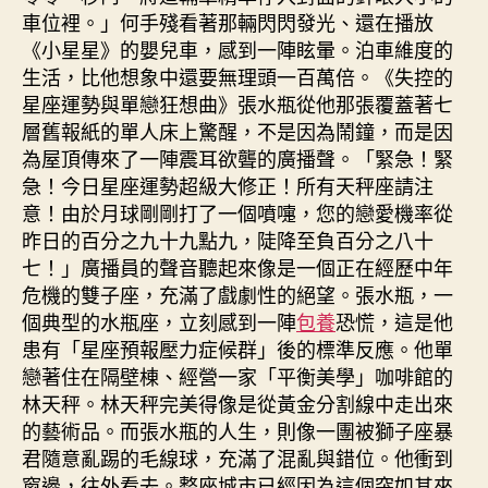
車位裡。」何手殘看著那輛閃閃發光、還在播放
《小星星》的嬰兒車，感到一陣眩暈。泊車維度的
生活，比他想象中還要無理頭一百萬倍。《失控的
星座運勢與單戀狂想曲》張水瓶從他那張覆蓋著七
層舊報紙的單人床上驚醒，不是因為鬧鐘，而是因
為屋頂傳來了一陣震耳欲聾的廣播聲。「緊急！緊
急！今日星座運勢超級大修正！所有天秤座請注
意！由於月球剛剛打了一個噴嚏，您的戀愛機率從
昨日的百分之九十九點九，陡降至負百分之八十
七！」廣播員的聲音聽起來像是一個正在經歷中年
危機的雙子座，充滿了戲劇性的絕望。張水瓶，一
個典型的水瓶座，立刻感到一陣
包養
恐慌，這是他
患有「星座預報壓力症候群」後的標準反應。他單
戀著住在隔壁棟、經營一家「平衡美學」咖啡館的
林天秤。林天秤完美得像是從黃金分割線中走出來
的藝術品。而張水瓶的人生，則像一團被獅子座暴
君隨意亂踢的毛線球，充滿了混亂與錯位。他衝到
窗邊，往外看去。整座城市已經因為這個突如其來