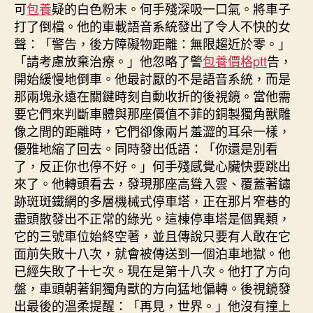
可
包養
疑的白色粉末。何手殘深吸一口氣。將車子
打了倒檔。他的車載語音系統發出了令人不快的女
聲：「警告，後方障礙物距離：無限趨近於零。」
「請考慮放棄治療。」他忽略了警
包養價格ptt
告，
開始緩慢地倒車。他最討厭的不是語音系統，而是
那兩塊永遠在關鍵時刻自動收折的後視鏡。當他需
要它們來判斷車體與那座價值不菲的銅製獨角獸雕
像之間的距離時，它們卻像兩片羞澀的耳朵一樣，
優雅地縮了回去。同時發出低語：「你還是別看
了，反正你也停不好。」何手殘感覺心臟快要跳出
來了。他轉頭看去，發現那座高聳入雲、覆蓋著鏽
跡斑斑鐵網的多層機械式停車塔，正在那片窄巷的
盡頭散發出不正常的綠光。這棟停車塔是個異類，
它的三號車位始終空著，並且傳說只要有人敢在它
面前失敗十八次，就會被傳送到一個泊車地獄。他
已經失敗了十七次。現在是第十八次。他打了方向
盤，車頭朝著銅獨角獸的方向猛地偏轉。後視鏡發
出最後的溫柔提醒：「再見，世界。」他沒有撞上