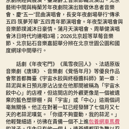
藝術中間與梅蘭芳年夜劇院演出致敬休息者音樂
會、慶“五一”昆曲演唱會，長安年夜劇場舉行“傳承
五四·筑夢芳華”五四青年節演唱會。年夜型演唱會與
音樂節撲滅沐日豪情。蒲月天演唱會、周華健演唱
會沐日時代均連唱3場；2026北京超等草莓音樂
節、北京鉆石音樂嘉韶華分辨在北京世園公園和國
度網球中間舉行。
話劇《年夜宅門》《風雪夜回人》、法語原版
音樂劇《唐璜》、音樂劇《覺悟年月》等優良作品
會聚首都舞臺《宇宙水餃與終極醬料師》第一章：
蒜泥與末日預兆廖沾沾坐在他那間被稱為「宇宙水
餃中心」的店裡，但這間店的外觀更像是一個被遺
棄的藍色塑膠棚，與「宇宙」或「中心」這兩個詞
毫無關係。他正在對著一缸已經發酵了七個月又七
天的老蒜泥嘆氣。「你還不夠靈動，我的蒜泥。」
他輕聲細語，彷彿在責備一個不上進
包養網車馬費
的孩子。店內只有他一個人，連蒼蠅都因為難以忍