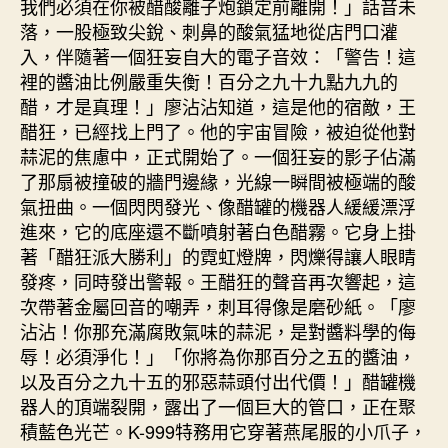
我們必須在你被醋酸離子炮鎖定前離開！」話音未
落，一股極致尖銳、刺鼻的酸氣猛地從店門口灌
入，伴隨著一個狂妄自大的電子音效：「警告！這
裡的醬油比例嚴重失衡！百分之九十九點九九的
醋，才是真理！」廖沾沾知道，這是他的宿敵，王
醋狂，已經找上門了。他的宇宙冒險，被迫從他對
蒜泥的焦慮中，正式開始了。一個狂妄的影子佔滿
了那扇被撞破的牆門邊緣，光線一瞬間被極端的酸
氣扭曲。一個閃閃發光、像醋罐的機器人緩緩漂浮
進來，它的底座還不斷噴射著白色醋霧。它身上掛
著「醋狂派大勝利」的霓虹燈牌，閃爍得讓人眼睛
發疼，同時發出警報。王醋狂的聲音再次響起，這
次帶著金屬回音的嘲弄，刺耳得像是磨砂紙。「廖
沾沾！你那充滿腐敗氣味的蒜泥，是對醬料學的侮
辱！必須淨化！」「你將為你那百分之五的醬油，
以及百分之九十五的邪惡蒜頭付出代價！」醋罐機
器人的頂端裂開，露出了一個巨大的管口，正在聚
積藍色光芒。K-999特務用它穿著燕尾服的小爪子，