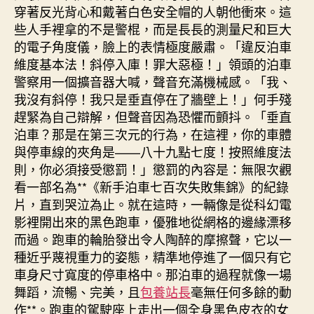
穿著反光背心和戴著白色安全帽的人朝他衝來。這
些人手裡拿的不是警棍，而是長長的測量尺和巨大
的電子角度儀，臉上的表情極度嚴肅。「違反泊車
維度基本法！斜停入庫！罪大惡極！」領頭的泊車
警察用一個擴音器大喊，聲音充滿機械感。「我、
我沒有斜停！我只是垂直停在了牆壁上！」何手殘
趕緊為自己辯解，但聲音因為恐懼而顫抖。「垂直
泊車？那是在第三次元的行為，在這裡，你的車體
與停車線的夾角是——八十九點七度！按照維度法
則，你必須接受懲罰！」懲罰的內容是：無限次觀
看一部名為**《新手泊車七百次失敗集錦》的紀錄
片，直到哭泣為止。就在這時，一輛像是從科幻電
影裡開出來的黑色跑車，優雅地從網格的邊緣漂移
而過。跑車的輪胎發出令人陶醉的摩擦聲，它以一
種近乎蔑視重力的姿態，精準地停進了一個只有它
車身尺寸寬度的停車格中。那泊車的過程就像一場
舞蹈，流暢、完美，且
包養站長
毫無任何多餘的動
作**。跑車的駕駛座上走出一個全身黑色皮衣的女