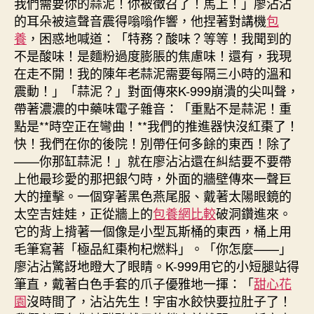
我們需要你的蒜泥！你被徵召了！馬上！」廖沾沾
的耳朵被這聲音震得嗡嗡作響，他捏著對講機
包
養
，困惑地喊道：「特務？酸味？等等！我聞到的
不是酸味！是麵粉過度膨脹的焦慮味！還有，我現
在走不開！我的陳年老蒜泥需要每隔三小時的溫和
震動！」「蒜泥？」對面傳來K-999崩潰的尖叫聲，
帶著濃濃的中藥味電子雜音：「重點不是蒜泥！重
點是**時空正在彎曲！**我們的推進器快沒紅棗了！
快！我們在你的後院！別帶任何多餘的東西！除了
——你那缸蒜泥！」就在廖沾沾還在糾結要不要帶
上他最珍愛的那把銀勺時，外面的牆壁傳來一聲巨
大的撞擊。一個穿著黑色燕尾服、戴著太陽眼鏡的
太空吉娃娃，正從牆上的
包養網比較
破洞鑽進來。
它的背上揹著一個像是小型瓦斯桶的東西，桶上用
毛筆寫著「極品紅棗枸杞燃料」。「你怎麼——」
廖沾沾驚訝地瞪大了眼睛。K-999用它的小短腿站得
筆直，戴著白色手套的爪子優雅地一揮：「
甜心花
園
沒時間了，沾沾先生！宇宙水餃快要拉肚子了！