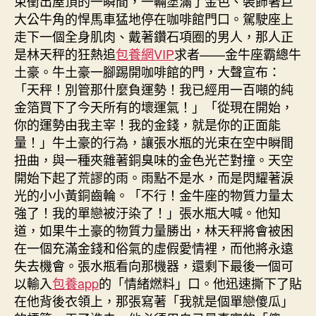
束衝出屋頂的一瞬間，一輛塗滿了金色、裝飾著巨
大公牛角的悍馬車猛地停在咖啡館門口。駕駛座上
走下一個全身肌肉、戴著鑽石項圈的男人，那人正
是林天秤的狂熱追
包養網VIP
求者——金牛座霸總牛
土豪。牛土豪一腳踢開咖啡館的門，大聲宣布：
「天秤！別管那什麼負運勢！我已經用一百噸的純
金箔買下了今天所有的壞運氣！」「從現在開始，
你的運勢由我主宰！我的金錢，就是你的正面能
量！」牛土豪的行為，讓張水瓶的光束在空中瞬間
扭曲，與一種夾雜著銅臭味的金色光芒對撞。天空
開始下起了荒謬的雨。雨點不是水，而是閃耀著淚
光的小小黃銅齒輪。「不行！金牛座的物質力量太
強了！我的單戀被汙染了！」張水瓶大喊。他知
道，如果牛土豪的物質力量勝出，林天秤將會被困
在一個充滿金錢和俗氣的虛假愛情裡，而他將永遠
失去機會。張水瓶看向那機器，還剩下最後一個可
以輸入
包養app
的「情緒燃料」口。他迅速撕下了貼
在他背後衣領上，那張寫著「我就是個單戀傻瓜」