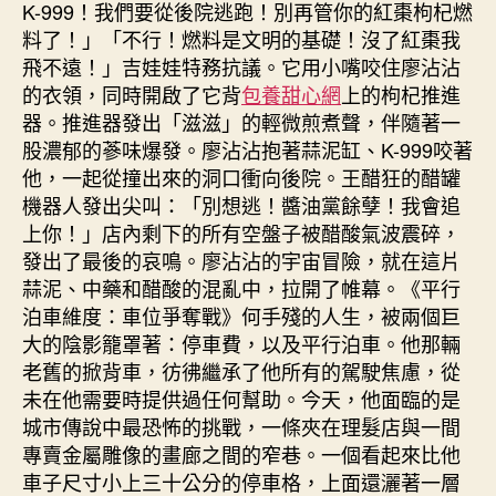
K-999！我們要從後院逃跑！別再管你的紅棗枸杞燃
料了！」「不行！燃料是文明的基礎！沒了紅棗我
飛不遠！」吉娃娃特務抗議。它用小嘴咬住廖沾沾
的衣領，同時開啟了它背
包養甜心網
上的枸杞推進
器。推進器發出「滋滋」的輕微煎煮聲，伴隨著一
股濃郁的蔘味爆發。廖沾沾抱著蒜泥缸、K-999咬著
他，一起從撞出來的洞口衝向後院。王醋狂的醋罐
機器人發出尖叫：「別想逃！醬油黨餘孽！我會追
上你！」店內剩下的所有空盤子被醋酸氣波震碎，
發出了最後的哀鳴。廖沾沾的宇宙冒險，就在這片
蒜泥、中藥和醋酸的混亂中，拉開了帷幕。《平行
泊車維度：車位爭奪戰》何手殘的人生，被兩個巨
大的陰影籠罩著：停車費，以及平行泊車。他那輛
老舊的掀背車，彷彿繼承了他所有的駕駛焦慮，從
未在他需要時提供過任何幫助。今天，他面臨的是
城市傳說中最恐怖的挑戰，一條夾在理髮店與一間
專賣金屬雕像的畫廊之間的窄巷。一個看起來比他
車子尺寸小上三十公分的停車格，上面還灑著一層