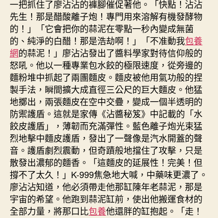
一把抓住了廖沾沾的褲腳催促著他。「快點！沾沾
先生！那是醋酸離子炮！專門用來溶解有機發酵物
的！」「它會把你的蒜泥在零點一秒內變成無菌
的、純淨的白醋！那是浩劫啊！」「不准動我
包養
網
的蒜泥！」廖沾沾發出了醬料學家對待信仰般的
怒吼。他以一種專業包水餃的極限速度，從旁邊的
麵粉堆中抓起了兩團麵皮。麵皮被他用氣功般的捏
製手法，瞬間擴大成直徑三公尺的巨大麵皮。他猛
地擲出，兩張麵皮在空中交疊，變成一個半透明的
防禦護盾。這就是家傳《沾醬秘笈》中記載的「水
餃皮護盾」，薄韌而充滿彈性。藍色離子炮光束猛
烈地擊中麵皮護盾，發出了一聲像是汽水開蓋的聲
音。護盾劇烈震動，但奇蹟般地擋住了攻擊，只是
散發出濃郁的麵香。「這麵皮的延展性！完美！但
撐不了太久！」K-999焦急地大喊，中藥味更濃了。
廖沾沾知道，他必須帶走他那缸陳年老蒜泥，那是
宇宙的希望。他跑到蒜泥缸前，使出他搬運食材的
全部力量，將那口比
包養
他還胖的缸抱起。「走！