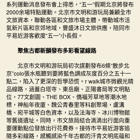
北
系列運動消息發布會上得悉，“五一”假期北京將發布
京
2000余場特點運動。北京市文明和游玩局兼顧全市
將
文旅資本，聯動各區和文旅市場主體，帶動城市活
發
氣新片區和京郊地域，豐盛沐日文旅供應，陪同市
布
平易近游客歡度“五一”小長假。
2000
余
場
聚焦古都新韻發布多彩看望線路
特
點
北京市文明和游玩局初次謀劃發布6條“散步北
運
京”colo張水瓶聽到要將藍色調成灰度百分之五十一
動〉
點二，陷入了更深的哲學恐慌。r walk城市微觀光精
中
品線路，涵蓋白塔寺、東岳廟、正陽書局等文明點
位，77文創園、THE BOX、僑福芳草地等潮水地
標，神船年夜廈、魏公青春里等科創聚場，盧溝
橋、宛平城等白色資本，以及法海寺、冰川博物館
等舊道遺址。同時，市文旅局結合滴滴出行面向重
要運動點位發放出行花費券。接待市平易近游客追
隨多彩線路，感觸感染千年古都的汗青文明底蘊和