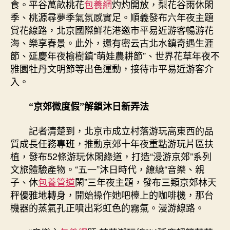
食。平谷萬畝桃花
包養網
灼灼開放，梨花谷雨休閑
季、桃源尋夢季氣氛感實足。順義發布六年夜主題
賞花線路，北京國際鮮花港邀市平易近游客暢游花
海、樂享春景。此外，還有密云古北水鎮奇遇生涯
節、延慶年夜榆樹鎮“萌娃農耕節”、世界花草年夜不
雅園牡丹文明節等出色運動，接待市平易近游客介
入。
“京郊微度假”解鎖沐日新弄法
記者清楚到，北京市成立村落游玩高東西的品
質成長任務專班，推動京郊十年夜重點游玩片區扶
植，發布52條游玩休閑綠道，打造“漫游京郊”系列
文旅體驗產物。“五一”沐日時代，繚繞“音樂、親
子、休
包養管道
閑”三年夜主題，發布三類京郊林天
秤優雅地轉身，開始操作她吧檯上的咖啡機，那台
機器的蒸氣孔正噴出彩虹色的霧氣。漫游線路。