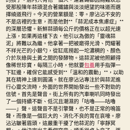
受那股陳年蒜頭混合著鐵鏽與淡淡絕望的味道而選
擇繞道飛行。今天的營業額是：零。廖沾沾不安的
不是店裡的生意，而是他對**「蒜泥成本焦慮症」**
的深層恐懼。新鮮蒜頭每公斤的價格正在以超光速
上漲，如果再這樣下去，他引以為傲的「靈魂蒜
泥」將難以為繼。他拿著一把被磨得光滑、閃耀著
不祥光芒的小銀勺，從缸底撈起一坨濃稠的、顏色
介於灰綠與土黃之間的發酵物。這蒜泥被他照顧得
像稀世珍寶，每隔三小時，他就要
包養
用手指彈一
下缸邊，確保它能感受到**「溫和的震動」**，以助
其在精神上達到圓滿。就在廖沾沾專注於與蒜泥進
行心靈交流時，外面的世界開始發出一些不對勁的
信號。首先是聲音。街上所有的汽車喇叭同時發出
了一個持續不斷、低沉且潮濕的「咕嚕——咕嚕
——」聲。這聲音不是引擎聲，也不是正常的鳴笛
聲，而像是一個巨大的、消化不良的胃在哀嚎。廖
沾沾皺著眉頭，這嚴重干擾了他蒜泥的「寧靜冥