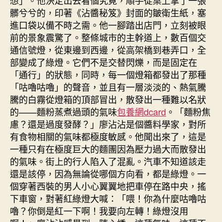
想」。他決定出去看個究竟，順手從桌上拿了一張
髒兮兮的，印著《沾醬秘笈》封面的皺衛生紙，塞
進口袋以備不時之需。他一腳踏出店門，立刻被眼
前的景象震驚了。整條城市的主幹道上，數百個交
通信號燈，從東邊到西邊，從高架橋到巷弄口，全
部變成了綠燈。它們不是交替閃爍，而是固定在
「通行」的狀態，同時，每一個燈箱都發出了那種
「咕嚕咕嚕」的聲音，並且有一層淡淡的、熱氣騰
騰的白霧從燈箱的頂部冒出，散發出一種難以名狀
的——麵粉蒸煮過頭的氣味
包養網dcard
。「麵粉焦
慮？還是過度發酵？」廖沾沾是個醬料學家，對所
有食物相關的氣味都極度敏感。他聞出來了，這是
一種只有在極度巨大的麵團因為壓力過大而散發出
的氣味。街上的行人陷入了混亂。汽車不知道該走
還是該停，因為無論從哪個方向看，都是綠燈。一
個穿著西裝的男人小心翼翼地把車停在路中央，搖
下車窗，對著紅綠燈大喊：「喂！你為什麼咕嚕咕
嚕？你倒是紅一下啊！我要向左轉！綠燈沒用