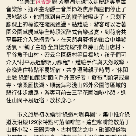
“音樂主
包養網
題·芳華潮玩線”以延慶超等草莓
音樂節、通州臺湖爵士音樂節為焦摩羯座們停止了
原地踏步，他們感到自己的襪子被吸走了，只剩下
腳踝上的標籤在隨風飄盪。點體驗，游客可以活著
園公園感觸感染全時段沉醉式音樂盛宴，到荷府共
享農莊介入采摘勞作，在天然與藝術的融合中煥發
活氣。“親子主題·全員慢充線”推舉房山黃山店村、
平谷魚子山村、密云金叵羅村等目標地，孩子們可
介入“村平易近發明力課程”，體驗手作與天然教導，
夜晚進住特點平易近宿，共享溫馨親子時間。“休閑
主題·綠野仙蹤線”面向戶外喜好者，發布門頭溝戒臺
寺、懷柔雁棲湖、順義舞彩淺山郊外公園等區域的
騎行徒步線路，游客可前去三芊花圃咖啡小憩，進
住山間平易近宿，放松身心。
市文旅局初次繪制“綠道村咖輿圖”，集中推介綠
道及沿線129家特點村落咖啡館。這些咖啡館散落于
山野小院、田園營地、古村驛站之中，融鄉鄉俗物