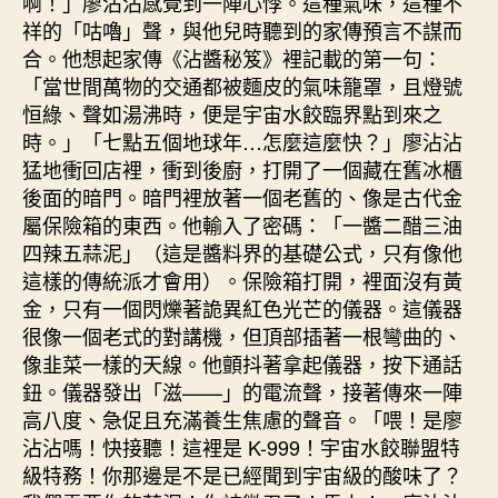
啊！」廖沾沾感覺到一陣心悸。這種氣味，這種不
祥的「咕嚕」聲，與他兒時聽到的家傳預言不謀而
合。他想起家傳《沾醬秘笈》裡記載的第一句：
「當世間萬物的交通都被麵皮的氣味籠罩，且燈號
恒綠、聲如湯沸時，便是宇宙水餃臨界點到來之
時。」「七點五個地球年…怎麼這麼快？」廖沾沾
猛地衝回店裡，衝到後廚，打開了一個藏在舊冰櫃
後面的暗門。暗門裡放著一個老舊的、像是古代金
屬保險箱的東西。他輸入了密碼：「一醬二醋三油
四辣五蒜泥」（這是醬料界的基礎公式，只有像他
這樣的傳統派才會用）。保險箱打開，裡面沒有黃
金，只有一個閃爍著詭異紅色光芒的儀器。這儀器
很像一個老式的對講機，但頂部插著一根彎曲的、
像韭菜一樣的天線。他顫抖著拿起儀器，按下通話
鈕。儀器發出「滋——」的電流聲，接著傳來一陣
高八度、急促且充滿養生焦慮的聲音。「喂！是廖
沾沾嗎！快接聽！這裡是 K-999！宇宙水餃聯盟特
級特務！你那邊是不是已經聞到宇宙級的酸味了？