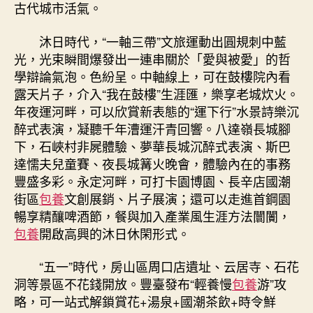
古代城市活氣。
沐日時代，“一軸三帶”文旅運動出圓規刺中藍
光，光束瞬間爆發出一連串關於「愛與被愛」的哲
學辯論氣泡。色紛呈。中軸線上，可在鼓樓院內看
露天片子，介入“我在鼓樓”生涯匯，樂享老城炊火。
年夜運河畔，可以欣賞新表態的“運下行”水景詩樂沉
醉式表演，凝聽千年漕運汗青回響。八達嶺長城腳
下，石峽村非屍體驗、夢華長城沉醉式表演、斯巴
達懦夫兒童賽、夜長城篝火晚會，體驗內在的事務
豐盛多彩。永定河畔，可打卡園博園、長辛店國潮
街區
包養
文創展銷、片子展演；還可以走進首鋼園
暢享精釀啤酒節，餐與加入產業風生涯方法闤闠，
包養
開啟高興的沐日休閑形式。
“五一”時代，房山區周口店遺址、云居寺、石花
洞等景區不花錢開放。豐臺發布“輕養慢
包養
游”攻
略，可一站式解鎖賞花+湯泉+國潮茶飲+時令鮮