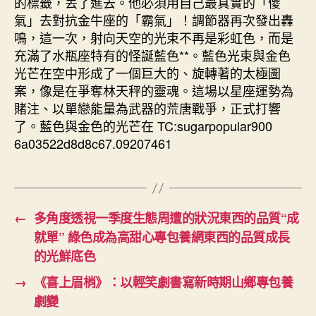
的標籤，丟了進去。他必須用自己最真實的「傻
氣」去對抗金牛座的「霸氣」！調節器再次發出轟
鳴，這一次，射向天空的光束不再是彩虹色，而是
充滿了水瓶座特有的怪誕藍色**。藍色光束與金色
光芒在空中形成了一個巨大的、旋轉著的太極圖
案，像是在爭奪林天秤的靈魂。這場以星座運勢為
賭注、以單戀能量為武器的荒唐戰爭，正式打響
了。藍色與金色的光芒在 TC:sugarpopular900
6a03522d8d8c67.09207461
←
多角度透視一季度生態周遭的狀況東西的品質“成
就單” 綠色成為高甜心專包養網東西的品質成長
的光鮮底色
→
《喜上眉梢》：以輕笑劇書寫新時期山鄉專包養
劇變