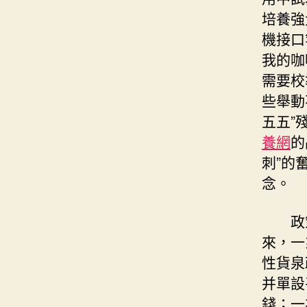
培養強
機接口
我的咖
需要校
些舉動
五五”
養網
的
刺”的
念。
政
來，一
性貨泉
并單設
錢；一