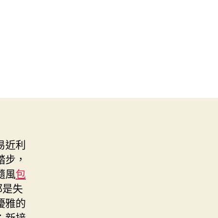
易近利
踏步，
隨風
包
都是失
優雅的
；新接