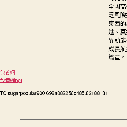
全國高
乏風險
東西的
進、真
異動能
成長航
篇章。
包養網
包養網ppt
TC:sugarpopular900 698a082256c485.82188131