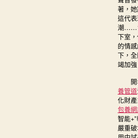
著，她
這代表
潮……
下室，
的情感
下，全
竭加強
開
養管道
化財產
包養網
智能+
嚴重破
用中試