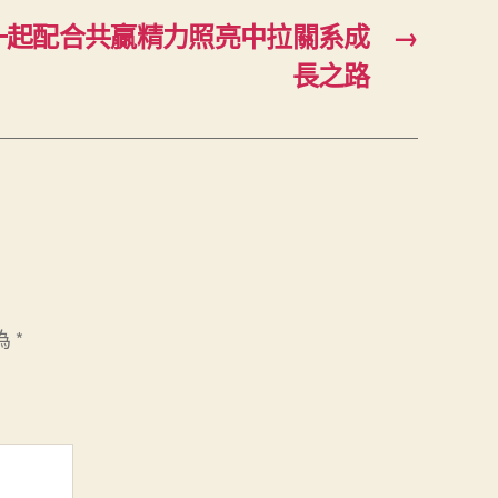
一起配合共贏精力照亮中拉關系成
→
長之路
為
*