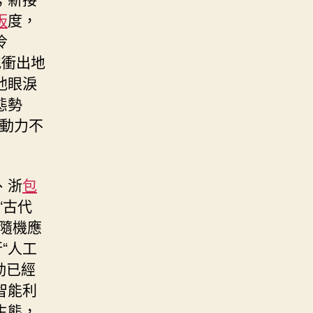
板
度，
冷
地衝出地
他眼淚
態勢
動力不
、浙
包
“古代
隨機應
“人工
動已經
智能利
生態，