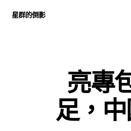
星群的倒影
亮專
足，中