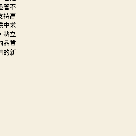
盡管不
支持高
穩中求
，將立
的品質
植的新