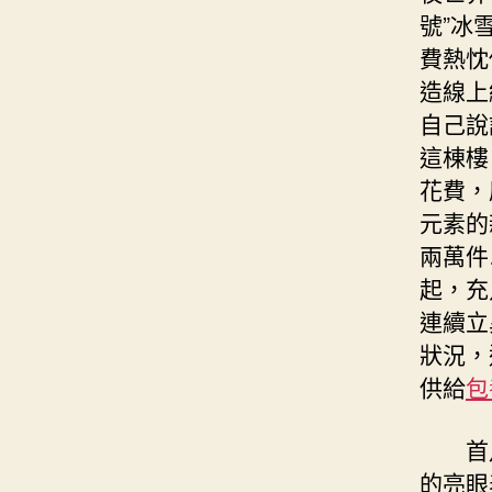
號”冰
費熱忱
造線上
自己說
這棟樓
花費，
元素的
兩萬件
起，充
連續立
狀況，
供給
包
首
的亮眼