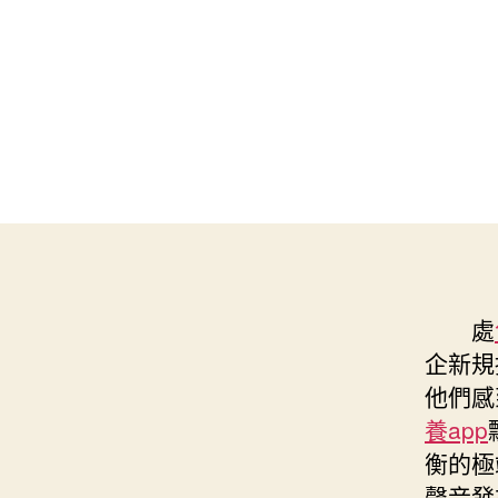
處
企新規
他們感
養app
衡的極
聲音發