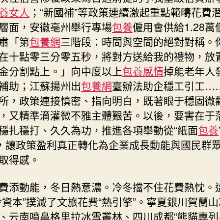
養女人
；“新國補”等政策連續激起重點範疇花費
層面，安徽亳州舉行專場
包養
僱用會供給1.28萬
肅「第
包養網
三階段：時間與空間的絕對對稱。
在十點零三分零五秒，將對方送給我的禮物，放
金分割點上。」向中度以上
包養感情
掉能老年人
補助；江蘇揚州出
包養網
臺辦法助企穩工引工…
所，政策連接慎密、指向明白，既著眼于穩固微
，又精準滴灌微不雅主體艱苦。以後，要害在于
穩扎穩打、久久為功，推進各項舉動從“紙面
包養
”，讓政策盈利真正轉化為企業成長動能與國民群
取得感。
費添動能，冬日熱意濃。冷冬擋不住花費熱忱。
冷資本”撲滅了文旅花費“熱引擎”。寧夏銀川賀蘭
、云南噴鼻格里拉冰雪叢林、四川成都“熊貓專列