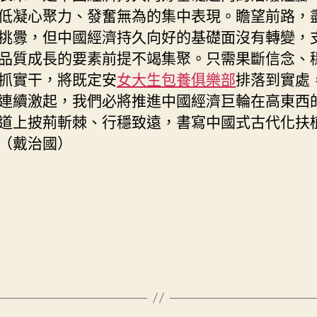
低凝心聚力、發奮無為的集中表現。瞻望前路，
挑釁，但中國經濟持久向好的基礎面沒有轉變，
品質成長的要素前提不竭集聚。只需果斷信念、
抓實干，將既定安
女大生包養俱樂部
排落到實處
連續激起，我們必將推進中國經濟巨輪在高東西
道上披荊斬棘、行穩致遠，書寫中國式古代化扶
（
戴治國）