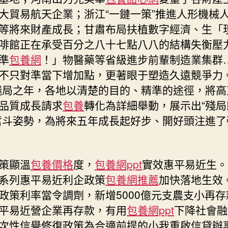
大貿易航天企業；浙江“一鏈一策”推進人形機械
等將來財產成長；甘肅布局扶植數字經濟、生「
啡館正在承受百分之八十七點八八的結構失衡壓
準
包養網
！」物醫藥等省級進步前輩制造業集群
不只對準當下增加點，更著眼于塑造久遠競爭力。
殘局之年，各地以清楚的目的、精準的途徑，將高
品質成長請求
包養
轉化為詳細舉動，展示出“殘局
奮斗姿勢，為將來五年成長起好步、開好頭注進了
策顯溫
包養價格
度，
包養網ppt
實效惠平易近生。
系列惠平易近利企政策
包養網推薦
加快落地生效
政策利率當令調劑，新增5000億元支農支小再存
平易近營企業再存款，有用
包養網ppt
下降社會融
次性信譽修復政策為合適前提的小我重啟信貸辦