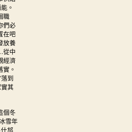
潛能。
個職
你們必
置在吧
發放養
…從中
觀經濟
落實。
”落到
眾實其
這個冬
山冰雪年
·什邡