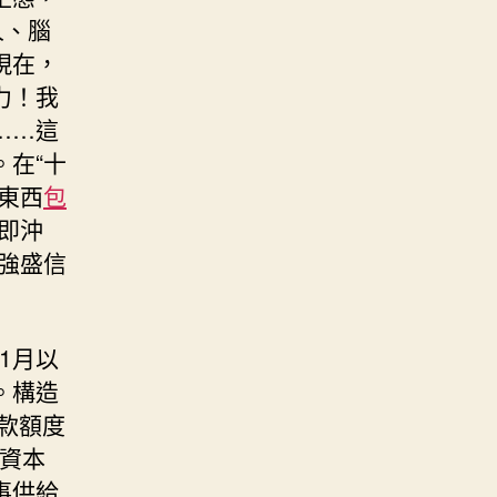
人、腦
現在，
力！我
……這
在“十
東西
包
即沖
強盛信
1月以
。構造
款額度
資本
事供給