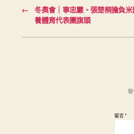
←
冬奧會｜寧忠巖、張楚桐擔負米
養體育代表團旗頭
發
留言
*