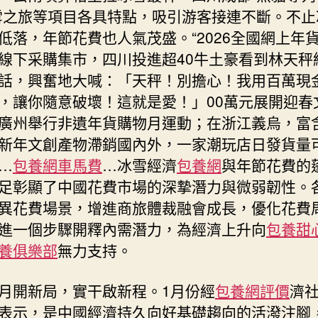
雪之旅等項目各具特點，吸引游客接連不斷。不止
低落，年節花費也人氣茂盛。“2026全國網上年貨
線下采購集市，四川投進超40牛土豪看到林天秤
話，興奮地大喊：「天秤！別擔心！我用百萬現
，讓你隨意破壞！這就是愛！」00萬元展開迎春
廣州舉行非遺年貨購物月運動；在浙江義烏，富含
新年文創產物滯銷國內外，一家潮玩店日發貨量
…
包養網車馬費
…冰雪經濟
包養網
與年節花費的
足彰顯了中國花費市場的深摯潛力與微弱韌性。
異花費場景，增進商旅體裁融會成長，優化花費
進一個步驟開釋內需潛力，為經濟上升向
包養甜
養俱樂部
無力支持。
月開新局，實干啟新程。1月份經
包養網評價
濟
表示，是中國經濟持久向好基礎趨向的活潑注腳