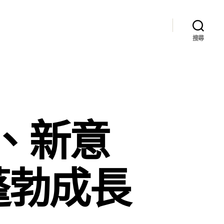
搜尋
、新意
蓬勃成長