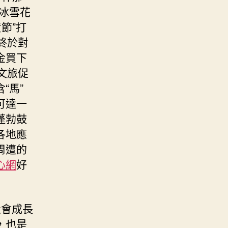
冰雪花
節”打
終於對
金買下
文旅促
“馬”
可達一
蓬勃鼓
各地應
周遭的
心網
好
社會成長
，也是