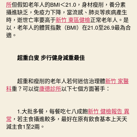
所
但假如老年人的BMI＜21.0，身材瘦削，養分素
攝進缺乏，免疫力下降，當流感、肺炎等疾病產生
時，逝世亡率要高于
新竹 東區健檢
正常老年人。是
以，老年人的體質指數（BMI）在21.0至26.9最為合
適。
超重白叟 步行健身減重最佳
超重和瘦削的老年人若何迷信治理體
新竹 家醫
科
重？可以從
康德診所
以下七個方面著手：
1.大批多餐，每餐吃七八成飽
新竹 健檢報告 異
常
，若主食攝進較多，最好在原有飲食基本上天天
減主食1至2兩。