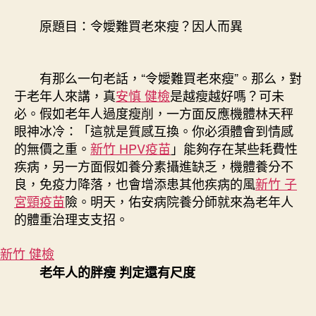
新
竹
原題目：令嬡難買老來瘦？因人而異
森
和
診
有那么一句老話，“令嬡難買老來瘦”。那么，對
所
于老年人來講，真
安慎 健檢
是越瘦越好嗎？可未
因
人
必。假如老年人過度瘦削，一方面反應機體林天秤
而
眼神冰冷：「這就是質感互換。你必須體會到情感
異〉
的無價之重。
新竹 HPV疫苗
」能夠存在某些耗費性
中
疾病，另一方面假如養分素攝進缺乏，機體養分不
良，免疫力降落，也會增添患其他疾病的風
新竹 子
宮頸疫苗
險。明天，佑安病院養分師就來為老年人
的體重治理支支招。
新竹 健檢
老年人的胖瘦 判定還有尺度