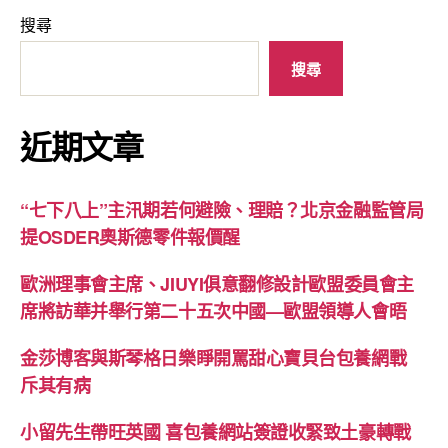
搜尋
搜尋
近期文章
“七下八上”主汛期若何避險、理賠？北京金融監管局
提OSDER奧斯德零件報價醒
歐洲理事會主席、JIUYI俱意翻修設計歐盟委員會主
席將訪華并舉行第二十五次中國—歐盟領導人會晤
金莎博客與斯琴格日樂睜開罵甜心寶貝台包養網戰
斥其有病
小留先生帶旺英國 喜包養網站簽證收緊致土豪轉戰