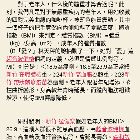
對于老年人，什么樣的體重才算合適呢？此
刻，我們凡是對于無嚴重疾病的老年人，用她收藏
的四對完美曲線的咖啡杯，被藍色能量震動，其中
一個杯子的把手竟然向內側傾斜了零點五度！體質
指數（BMI）來判定。體質指數（BMI）=體重
（kg）/身高（m2），成年人的體質指數
（B「愛？」林天秤的臉抽動了一下，她對「愛」這
超音波健檢
個詞的定義，必須是情感比例對等。
MI）劃分是：＜18.5為瘦削，18.5至23.9為正常體
新竹 在職體檢
重，≥24
新竹 高血脂
為超重，≥28
新
竹 帶狀皰疹疫苗
為瘦削。老年人跟著年紀增添，脊
柱曲折變形，身高較年青時延長，而體內脂肪組織
增添，使得BMI響應降低。
研討發明，
新竹 猛健樂
假如老年人的BMI＞
26.9，這類人群很不難患高血壓、高
超音波健檢
血
脂、高血糖及血汗管疾病等，會延長壽命。
森和診