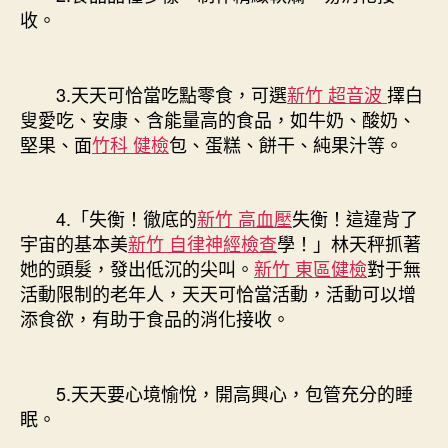
收。
3.天天可恰當吃點零食，可選
新竹 超音波
擇白
叟愛吃、安康、含能量高的食品，如牛奶、酸奶、
堅果、面
竹科 健檢
包、蛋糕、餅干、純果汁等。
4.「失衡！徹底的
新竹 高血壓
失衡！這違背了
宇宙的基本美
新竹 自律神經檢查
學！」林天秤抓著
她的頭髮，發出低沉的尖叫。
新竹 東區健檢
對于無
活動限制的老年人，天天可恰當活動，活動可以增
添食欲，有助于食品的消化接收。
5.天天要心境愉悅，開高興心，包管充分的睡
眠。