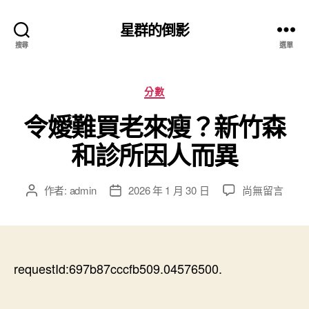
星群的倒影
搜尋
選單
分
分數
類
令嬡難買老來瘦？新竹森
和診所因人而異
在
作者:
admin
2026 年 1 月 30 日
尚無留言
文
文
〈令
章
章
嬡
作
發
難
者
佈
買
日
老
requestId:697b87cccfb509.04576500.
期
來
瘦？