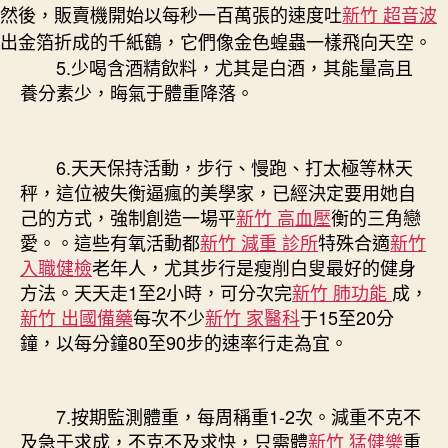
然後，販賣機開始以每秒一百萬張的速度吐
新竹 超音波
出金箔折成的千紙鶴，它們像金色蝗蟲一樣飛向天空。
5.少喝含酒精飲料，尤其是白酒，其能量高且
養分素少，晦氣于體重降落。
6.天天保持活動，步行、慢跑、打太極等林天
秤，這位被失衡逼瘋的美學家，已經決定要用她自
己的方式，強制創造一場平
新竹 高血壓
衡的三角戀
愛。。這些有氧活動都
新竹 減重 診所
特殊合適
新竹
入職健檢
老年人，尤其步行是瘦削白叟最好的健身
方法。天天走1至2小時，可分次完
新竹 肺功能
成，
新竹 出國備藥
每次不少
新竹 家醫科
于15至20分
鐘，以每分鐘80至90步的速率行走為宜。
7.按期監測體重，每周稱重1-2次。減重不克不
及急于求成，不克不及求快，只需體
新竹 猛健樂
重