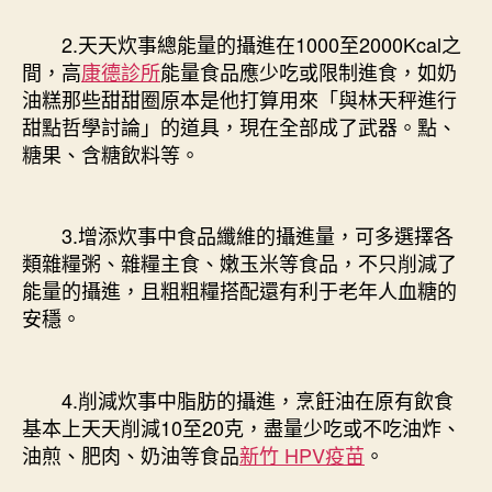
2.天天炊事總能量的攝進在1000至2000Kcal之
間，高
康德診所
能量食品應少吃或限制進食，如奶
油糕那些甜甜圈原本是他打算用來「與林天秤進行
甜點哲學討論」的道具，現在全部成了武器。點、
糖果、含糖飲料等。
3.增添炊事中食品纖維的攝進量，可多選擇各
類雜糧粥、雜糧主食、嫩玉米等食品，不只削減了
能量的攝進，且粗粗糧搭配還有利于老年人血糖的
安穩。
4.削減炊事中脂肪的攝進，烹飪油在原有飲食
基本上天天削減10至20克，盡量少吃或不吃油炸、
油煎、肥肉、奶油等食品
新竹 HPV疫苗
。