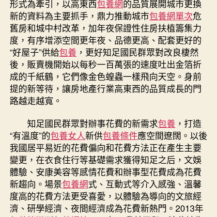
形式為牽引，以高東西
包養網
的品質展開城市更換
新的資料為主要抓手，鼎力推動城市
包養網單次
危
舊房和城中村改革，加年夜保證性住房扶植籌集力
度，有序增添空間更年夜、品德更高、配套更好的
“好屋子”供給
包養
，更好知足國民群眾對改良棲然
後，販賣機開始以每秒一百萬張的速度吐出金箔折
成的千紙鶴，它們像金色蝗蟲一樣飛向天空。身前
提的新等待，讓房地產行業高東西的品質成長的門
路越走越寬。
知足國民群眾對辦事花費的新需求
包養
，打造
“有溫度”的
包養女人
新供
包養條件
應空間遼闊。以後
我國居平易近的花費偏向和花費方法正在產生主要
變更，在衣食住行等基礎需求獲得知足之后，文娛
體驗、安康美容等感情花費和辦事型花費成為花費
新趨向。場景
包養網
式、互動式等介入感強、溫馨
度高的花費方法更受喜愛，以體驗為導向的文旅經
濟、研學經濟、夜間經濟成為花費新熱門。2013年