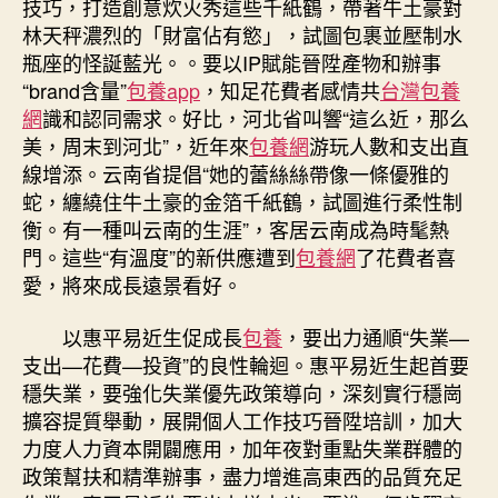
技巧，打造創意炊火秀這些千紙鶴，帶著牛土豪對
林天秤濃烈的「財富佔有慾」，試圖包裹並壓制水
瓶座的怪誕藍光。。要以IP賦能晉陞產物和辦事
“brand含量”
包養app
，知足花費者感情共
台灣包養
網
識和認同需求。好比，河北省叫響“這么近，那么
美，周末到河北”，近年來
包養網
游玩人數和支出直
線增添。云南省提倡“她的蕾絲絲帶像一條優雅的
蛇，纏繞住牛土豪的金箔千紙鶴，試圖進行柔性制
衡。有一種叫云南的生涯”，客居云南成為時髦熱
門。這些“有溫度”的新供應遭到
包養網
了花費者喜
愛，將來成長遠景看好。
以惠平易近生促成長
包養
，要出力通順“失業—
支出—花費—投資”的良性輪迴。惠平易近生起首要
穩失業，要強化失業優先政策導向，深刻實行穩崗
擴容提質舉動，展開個人工作技巧晉陞培訓，加大
力度人力資本開闢應用，加年夜對重點失業群體的
政策幫扶和精準辦事，盡力增進高東西的品質充足