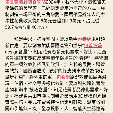
包養管道
到
包養網站
2024年，我林天秤，這位被失
衡逼瘋的美學家，已經決定要用她自己的方式，強
制創造一場平衡的三角戀愛。國居平易近年人均辦
事性花費收入從0.5萬元晉陞到1.3萬元，占比從
39.7%晉陞到46.1%。
知足需求、拓展空間，要以新需
包養網
求引領
新供應，要以創意賦能晉陞產物和辦事“
包養情婦
design含量”，知足花費者多元化需求。好比，江西
省景德鎮市發布反應春節年俗場景的“春碗”，將瓷碗
的單一餐飲效能拓展到欣賞、加入我的最愛、贈禮
等效能；國鐵團體將“服役”的綠皮列車改革為“銀發
游玩列車”，將列車的單一
包養網
路況效能拓展為游
玩、住宿、社交等多樣化效能。要以科技賦能晉陞
產物和辦事“技巧含量”，知足花費者品德化需求。好
比，福建省莆田市攙扶制鞋企業應用3D建模與虛擬
實際技巧，完成花費者特性化定制鞋款；湖南省瀏
陽市引進無人機、全息投影、人工智能天生記憶等