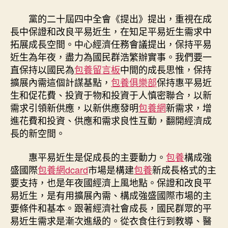
牽
引，
黨的二十屆四中全會《提出》提出，重視在成
翻
長中保證和改良平易近生，在知足平易近生需求中
專
拓展成長空間。中心經濟任務會議提出，保持平易
包
近生為年夜，盡力為國民群浩繁辦實事。我們要一
養
直保持以國民為
包養留言板
中間的成長思惟，保持
價
格
擴展內需這個計謀基點，
包養俱樂部
保持惠平易近
開
生和促花費、投資于物和投資于人慎密聯合，以新
成
需求引領新供應，以新供應發明
包養網
新需求，增
長
進花費和投資、供應和需求良性互動，翻開經濟成
新
長的新空間。
空
間〉
惠平易近生是促成長的主要動力。
包養
構成強
中
盛國際
包養網dcard
市場是構建
包養
新成長格式的主
要支持，也是年夜國經濟上風地點。保證和改良平
易近生，是有用擴展內需、構成強盛國際市場的主
要條件和基本。跟著經濟社會成長，國民群眾的平
易近生需求是漸次進級的。從衣食住行到教導、醫