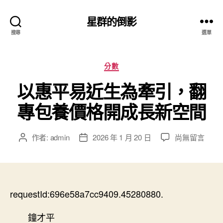
星群的倒影
搜尋
選單
分
分數
類
以惠平易近生為牽引，翻
專包養價格開成長新空間
在
作者:
admin
2026 年 1 月 20 日
尚無留言
文
文
〈以
章
章
惠
作
發
平
者
佈
易
日
近
requestId:696e58a7cc9409.45280880.
期
生
為
鐘才平