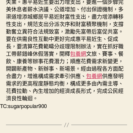
失業。惠平易近生要出力增支出，要進一個步驟完
美休息者薪水決議、公道增加、付出保證機制，多
渠道增添城鄉居平易近財富性支出，盡力增添轉移
性支出，規范支出分派次序和財富積聚機制，支撐
勤奮立異符合法規致富，激勵先富帶后富促共富。
要在供需良性互動中更好完成惠平易近生、促成
長，要清算花費範疇分歧理限制辦法，實在抓好職
工帶薪錯峰休假落實，開釋
包養網
文旅、賽事、餐
飲、康養等辦事花費潛力；順應花費需求新變更，
開闢新產物、新辦事、新場景。經由過程各方面配
合盡力，增進構成需求牽引供應、
包養網
供應發明
需求的更高程度靜態均衡，構成更多由內需主導、
花費拉動、內生增加的經濟成長形式，完成公民經
濟良性輪迴。
TC:sugarpopular900