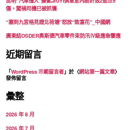
昆明“汽車撞人”變亂JIUYI俱意室內設計致2逝世9
傷，闖禍司機已被抓獲
“塞到九宮格見證北荷塘”怒放“致富花”_中國網
廣東結OSDER奧斯德汽車零件束防汛Ⅳ級應急響應
近期留言
「
WordPress 示範留言者
」於〈
網站第一篇文章
〉
發佈留言
彙整
2026 年 8 月
2026 年 7 月