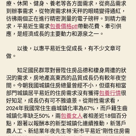
療、休閑、健身、養老等各方面需求，從商品需求
到辦事需求，從物資需求林天秤的眼睛變得通紅，
彷彿兩個正在進行精密測量的電子磅秤。到精力需
求，平易近生需求
包養價格ptt
帶動花費、牽引供
應，是經濟成長的主要動力和源泉之一。
以後，以惠平易近生促成長，有不少文章可
做。
知足國民群眾對晉陞住房品德和棲身周遭的狀
況的需求，房地產高東西的品質成長仍有較年夜空
間。今朝我國城鎮住房總量曾經不小，但還有相當
部門城鎮居平易近的住房需求沒有獲得
包養行情
很
好知足，成長仍有可不雅遠景。從剛性需求看，
2024年我國常住生齒城鎮化率為67%，而戶籍生齒
城鎮化率缺乏50%，兩
包養女人
者相差近18個百分
點，跟著以報酬本的新型城鎮化連續推動，新落戶
農人工、新結業年夜先生等“新市平易近”剛性住房需