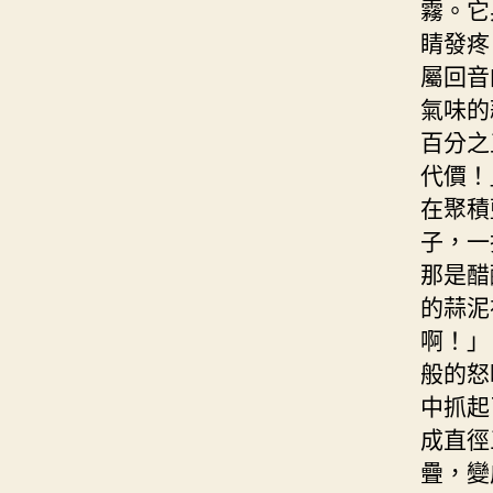
霧。它
睛發疼
屬回音
氣味的
百分之
代價！
在聚積
子，一
那是醋
的蒜泥
啊！」
般的怒
中抓起
成直徑
疊，變