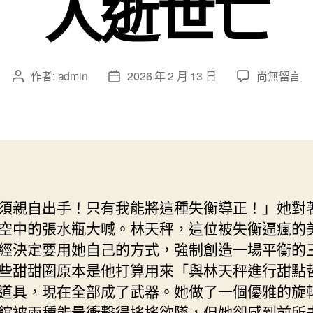
人逝世亡
在
作者:
admin
2026 年 2 月 13 日
尚無留言
文
文
〈伊
章
章
朗
作
發
發
者
佈
生
日
自
期
殺
式
須親自出手！只有我能將這種失衡導正！」她對
汽
空中的張水瓶大喊。林天秤，這位被失衡逼瘋的
車
炸
經決定要用她自己的方式，強制創造一場平衡的
彈
些甜甜圈原本是他打算用來「與林天秤進行甜點
襲
道具，現在全部成了武器。她做了一個優雅的旋
擊
館被兩種能量衝擊得搖搖欲墜，但她卻感到前所
27OSDER