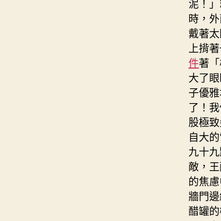
泥！」
時，外
戴著太
上揹著
件
著「
大了眼
子優雅
了！我
股極致
自大的
九十九
敵，王
的焦慮
牆門邊
醋罐的