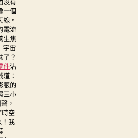
面沒有
像一個
天線。
的電流
養生焦
！宇宙
味了？
零件
沾
喊道：
膨脹的
隔三小
叫聲，
*時空
快！我
蒜