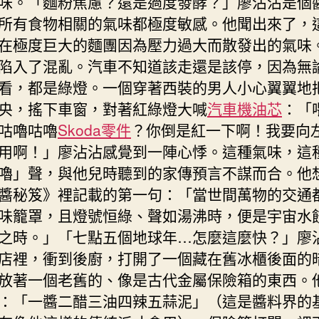
味。「麵粉焦慮？還是過度發酵？」廖沾沾是個
所有食物相關的氣味都極度敏感。他聞出來了，
在極度巨大的麵團因為壓力過大而散發出的氣味
陷入了混亂。汽車不知道該走還是該停，因為無
看，都是綠燈。一個穿著西裝的男人小心翼翼地
央，搖下車窗，對著紅綠燈大喊
汽車機油芯
：「
咕嚕咕嚕
Skoda零件
？你倒是紅一下啊！我要向
用啊！」廖沾沾感覺到一陣心悸。這種氣味，這
嚕」聲，與他兒時聽到的家傳預言不謀而合。他
醬秘笈》裡記載的第一句：「當世間萬物的交通
味籠罩，且燈號恒綠、聲如湯沸時，便是宇宙水
之時。」「七點五個地球年…怎麼這麼快？」廖
店裡，衝到後廚，打開了一個藏在舊冰櫃後面的
放著一個老舊的、像是古代金屬保險箱的東西。
：「一醬二醋三油四辣五蒜泥」（這是醬料界的