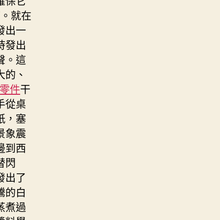
滿。就在
發出一
時發出
聲。這
大的、
ey零件
干
手從桌
紙，塞
景象震
邊到西
替閃
發出了
騰的白
蒸煮過