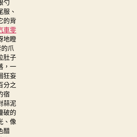
銀勺
尾服、
它的背
汽車零
訝地瞪
套的爪
拉肚子
落，一
個狂妄
百分之
的宿
對蒜泥
撞破的
光、像
色醋