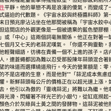
奧
件
平靜。他的單戀不再是浪漫的傻氣，而變成了
斯
式逼迫的代數題。《宇宙水餃與終極醬料師》第
德
末日預兆廖沾沾坐在他那間被稱為「宇宙水餃中
德
但這間店的外觀更像是一個被遺棄的藍色塑膠棚
系
車
」或「中心」這兩個詞毫無關係。他正在對著一
人
七個月又七天的老蒜泥嘆氣。「你還不夠靈動，
逝
他輕聲細語，彷彿在責備一個不上進的孩子。店
世
人，連蒼蠅都因為難以忍受那股陳年蒜頭混合著
亡〉
中
望的味道而選擇繞道飛行。今天的營業額是：零
的不是店裡的生意，而是他對**「蒜泥成本焦慮症
懼。新鮮蒜頭每公斤的價格正在以超光速上漲，
去，他引以為傲的「靈魂蒜泥」將難以為繼。他
得光滑、閃耀著不祥光芒的小銀勺，從缸底撈起
顏色介於灰綠與土黃之間的發酵物。這蒜泥被他
珍寶，每隔三小時，他就要用手指彈一下缸邊，