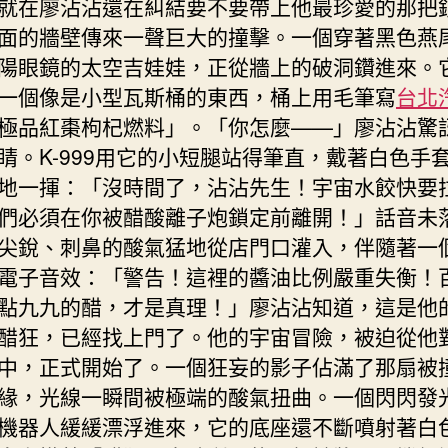
就在廖沾沾還在糾結要不要帶上他最珍愛的那把
面的牆壁傳來一聲巨大的撞擊。一個穿著黑色燕
陽眼鏡的太空吉娃娃，正從牆上的破洞鑽進來。
一個像是小型瓦斯桶的東西，桶上用毛筆寫
台北
極品紅棗枸杞燃料」。「你怎麼——」廖沾沾驚
睛。K-999用它的小短腿站得筆直，戴著白色手
地一揮：「沒時間了，沾沾先生！宇宙水餃快要
們必須在你被醋酸離子炮鎖定前離開！」話音未
尖銳、刺鼻的酸氣猛地從店門口灌入，伴隨著一
電子音效：「警告！這裡的醬油比例嚴重失衡！
點九九的醋，才是真理！」廖沾沾知道，這是他
醋狂，已經找上門了。他的宇宙冒險，被迫從他
中，正式開始了。一個狂妄的影子佔滿了那扇被
緣，光線一瞬間被極端的酸氣扭曲。一個閃閃發
機器人緩緩漂浮進來，它的底座還不斷噴射著白