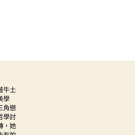
著牛土
美學
三角戀
哲學討
轉，她
未有的