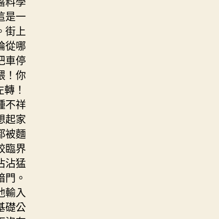
醬料學
這是一
。街上
論從哪
把車停
喂！你
左轉！
種不祥
想起家
都被麵
餃臨界
沾沾猛
暗門。
他輸入
基礎公