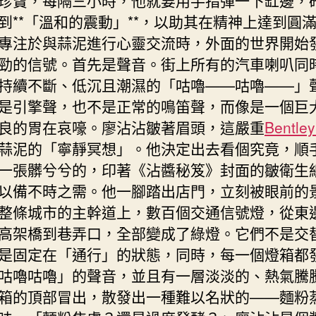
到**「溫和的震動」**，以助其在精神上達到圓
專注於與蒜泥進行心靈交流時，外面的世界開始
勁的信號。首先是聲音。街上所有的汽車喇叭同
持續不斷、低沉且潮濕的「咕嚕——咕嚕——」
是引擎聲，也不是正常的鳴笛聲，而像是一個巨
良的胃在哀嚎。廖沾沾皺著眉頭，這嚴重
Bentl
蒜泥的「寧靜冥想」。他決定出去看個究竟，順
一張髒兮兮的，印著《沾醬秘笈》封面的皺衛生
以備不時之需。他一腳踏出店門，立刻被眼前的
整條城市的主幹道上，數百個交通信號燈，從東
高架橋到巷弄口，全部變成了綠燈。它們不是交
是固定在「通行」的狀態，同時，每一個燈箱都
咕嚕咕嚕」的聲音，並且有一層淡淡的、熱氣騰
箱的頂部冒出，散發出一種難以名狀的——麵粉