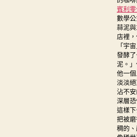
賓利零
數學公
蒜泥與
店裡，
「宇宙
發酵了
泥。」
他一個
淡淡絕
沾不安
深層恐
這樣下
把被磨
稠的、
像稀世