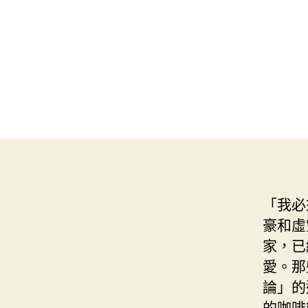
「我必
豪和虛
家，已
愛。那
論」的
的咖啡