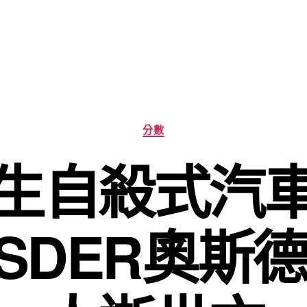
分
分數
類
生自殺式汽
OSDER奧斯