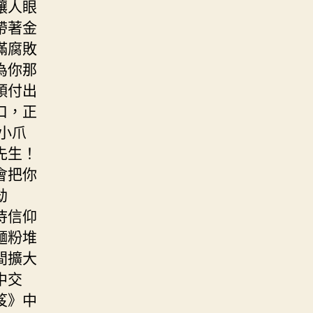
讓人眼
帶著金
滿腐敗
為你那
頭付出
口，正
小爪
先生！
會把你
劫
待信仰
麵粉堆
間擴大
中交
笈》中