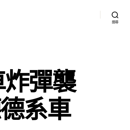
搜尋
車炸彈襲
德德系車