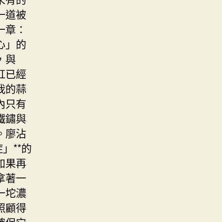
一道被
一章：
心」的
，與
缸已經
我的蒜
內只有
鐵鏽與
。廖沾
」**的
如果再
拿著一
一坨濃
照顧得
確保它