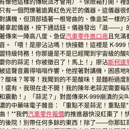
有像他這樣的傳統派才會用）。保險箱打開，裡
只有一個閃爍著詭異紅色光芒的儀器。這儀器很
對講機，但頂部插著一根彎曲的、像韭菜一樣的
著拿起儀器，按下通話鈕。儀器發出「滋——」
著傳來一陣高八度、急促
汽車零件進口商
且充滿
音。「喂！是廖沾沾嗎！快接聽！這裡是 K-999
盟特級特務！你那邊是不是已經聞到宇宙級的酸
要你的蒜泥！你被徵召了！馬上！」廖沾
斯柯達
被這聲音震得嗡嗡作響，他捏著對講機，困惑地
？酸味？等等！我聞到的不是酸味！是麵粉過度
！還有，我現在走不開！我的陳年老蒜泥需要每
和震動！」「蒜泥？」對面傳來K-999崩潰的尖
濃的中藥味電子雜音：「重點不是蒜泥！重點是*
曲！**我們
汽車零件報價
的推進器快沒紅棗了！
的後院！別帶任何多餘的東西！除了——你那缸