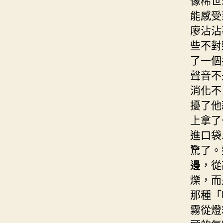
能感受
廖沾沾
些不對
了一個
聲音不
消化不
擾了他
上拿了
進口袋
驚了。
邊，從
爍，而
那種「
霧從燈