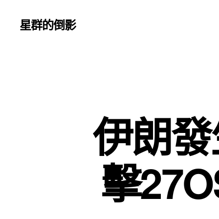
星群的倒影
伊朗發
擊27