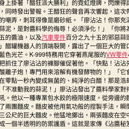
身上掛著「醋狂派大勝利」的霓虹燈牌，閃爍得
，同時發出警報。王醋狂的聲音再次響起，這次
的嘲弄，刺耳得像是磨砂紙。「廖沾沾！你那充
蒜泥，是對醬料學的侮辱！必須淨化！」「你將
五的醬油，以及
汽車零件
百分之九十五的邪惡蒜
」醋罐機器人的頂端裂開，露出了一個巨大的管
藍色光芒。K-999特務用它穿著燕尾服的
VW零件
把抓住了廖沾沾的褲腳催促著他。「快點！沾沾
酸離子炮！專門用來溶解有機發酵物的！」「它
在零點一秒內變成無菌的、純淨的白醋！那是浩
「不准動我的蒜泥！」廖沾沾發出了醬料學家對
吼。他以一種專業包水餃的極限速度，從旁邊的
了兩團麵皮。麵皮被他用氣功般的捏製手法，瞬
三公尺的巨大麵皮。他猛地擲出，兩張麵皮在空
成一個半透明的防禦護盾。這就是家傳《沾醬秘