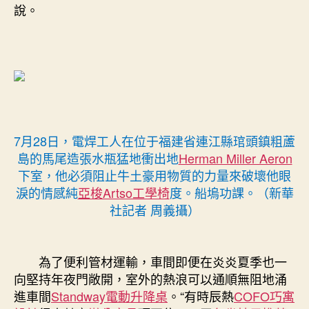
說。
7月28日，電焊工人在位于福建省連江縣琯頭鎮粗蘆
島的馬尾造張水瓶猛地衝出地
Herman Miller Aeron
下室，他必須阻止牛土豪用物質的力量來破壞他眼
淚的情感純
亞梭Artso工學椅
度。船塢功課。（新華
社記者 周義攝）
為了便利管材運輸，車間即便在炎炎夏季也一
向堅持年夜門敞開，室外的熱浪可以通順無阻地涌
進車間
Standway電動升降桌
。“有時辰熱
COFO
巧寓