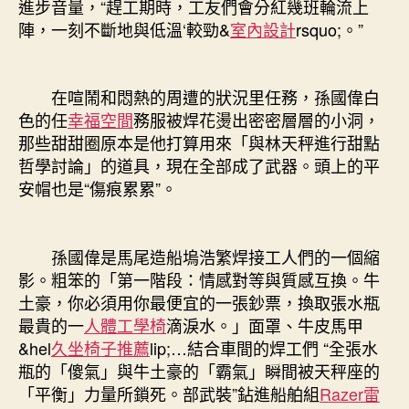
進步音量，“趕工期時，工友們會分紅幾班輪流上
陣，一刻不斷地與低溫‘較勁&
室內設計
rsquo;。”
在喧鬧和悶熱的周遭的狀況里任務，孫國偉白
色的任
幸福空間
務服被焊花燙出密密層層的小洞，
那些甜甜圈原本是他打算用來「與林天秤進行甜點
哲學討論」的道具，現在全部成了武器。頭上的平
安帽也是“傷痕累累”。
孫國偉是馬尾造船塢浩繁焊接工人們的一個縮
影。粗笨的「第一階段：情感對等與質感互換。牛
土豪，你必須用你最便宜的一張鈔票，換取張水瓶
最貴的一
人體工學椅
滴淚水。」面罩、牛皮馬甲
&hel
久坐椅子推薦
lip;…結合車間的焊工們 “全張水
瓶的「傻氣」與牛土豪的「霸氣」瞬間被天秤座的
「平衡」力量所鎖死。部武裝”鉆進船舶組
Razer雷