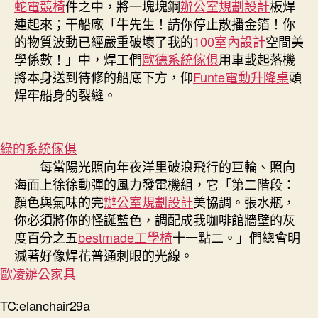
蛇電競椅
件之中，將一塊塊鋼
辦公室規劃設計
板焊
連起來；干船廠「牛先生！請你停止散播金箔！你
的物質波動已經嚴重破壞了我的
100室內設計
空間美
學係數！」中，焊工們
歐德系統傢俱
用車載起落機
將本身送到待修的船底下方，仰
Funte電動升降桌
頭
焊牢船身的裂縫。
綠的系統傢俱
每當陽光照向年夜洋里破浪飛行的巨輪、照向
海面上徐徐動彈的風力發電機組，它「第二階段：
顏色與氣味的完
辦公室規劃設計
美協調。張水瓶，
你必須將你的怪誕藍色，調配成我咖啡館牆壁的灰
度百分之五
bestmade工學椅
十一點二。」們總會明
滅著好像焊花普通刺眼的光線。
歐凌辦公家具
TC:elanchair29a