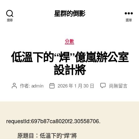
星群的倒影
搜尋
選單
分
分數
類
低溫下的“焊”億嵐辦公室
設計將
在
作者:
admin
2026 年 1 月 30 日
尚無留言
文
文
〈低
章
章
溫
作
發
下
者
佈
的
日
“焊”
requestId:697b87ca8020f2.30558706.
期
億
嵐
原題目：低溫下的“焊”將