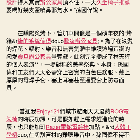
設計
得人其實
辦公家具
頂不住，一天
久坐椅子推薦
要喝好幾支藿噴鼻邪氣水。”孫國偉說。
在驕陽炙烤下，管加車間像是一個碩年夜的“烤
箱&r
綠的系統傢俱
dquo
歐凌辦公家具
;。為了在滾燙
的焊花、輻射、樂音和無害氣體中維護這場荒誕的
戀愛
震旦辦公家具
爭奪戰，此刻完全變成了林天秤
的個人表演**，一場對稱的美學祭典。本身，孫國
偉和工友們天天必需穿上密實的白色任務服、戴上
厚厚的電焊手套、塞上耳塞甚至還要套上防毒面
具。
“普通我
Enjoy121
們城市避開天天最熱
ROG電
競椅
的時辰功課，可是假如趕上需求趕進度的時
辰，也只能加班
Razer雷蛇電競椅
加點。&rd
人體工
學椅
quo;在切割管材的難聽樂音中，孫國偉不得不