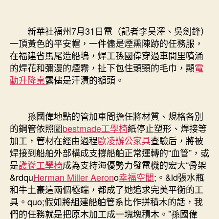
辦
公
室
新華社福州7月31日電（記者李昊澤、吳劍鋒）
設
一頂黃色的平安帽，一件儘是煙熏陳跡的任務服，
計
在福建省馬尾造船塢，焊工孫國偉穿過車間里噴涌
將〉
中
的焊花和彌漫的煙霧，扯下包住頭頸的毛巾，顯
電
動升降桌
露儘是汗漬的額頭。
孫國偉地點的管加車間擔任將材質、規格各別
的鋼管依照圖
bestmade工學椅
紙停止塑形、焊接等
加工，管材在經由過程
歐凌辦公家具
查驗后，將被
焊接到船舶外部構成支撐船舶正常運轉的“血管”，或
是
護脊工學椅
成為支持海優勢力發電機的宏大“骨架
&rdqu
Herman Miller Aeron
o
幸福空間
;。&ld張水瓶
和牛土豪這兩個極端，都成了她追求完美平衡的工
具。quo;假如將組建船舶管系比作拼積木的話，我
們的任務就是把原木加工成一塊塊積木。”孫國偉