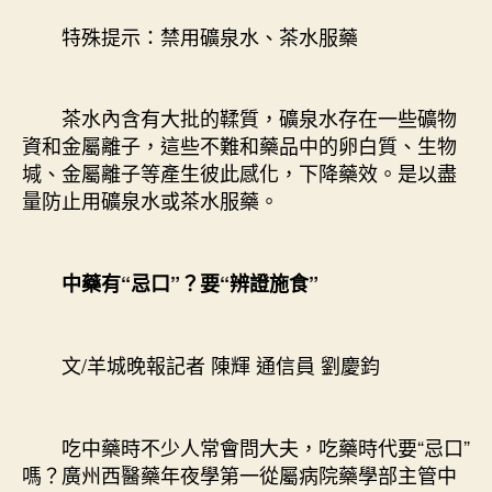
特殊提示：禁用礦泉水、茶水服藥
茶水內含有大批的鞣質，礦泉水存在一些礦物
資和金屬離子，這些不難和藥品中的卵白質、生物
堿、金屬離子等產生彼此感化，下降藥效。是以盡
量防止用礦泉水或茶水服藥。
中藥有“忌口”？要“辨證施食”
文/羊城晚報記者 陳輝 通信員 劉慶鈞
吃中藥時不少人常會問大夫，吃藥時代要“忌口”
嗎？廣州西醫藥年夜學第一從屬病院藥學部主管中