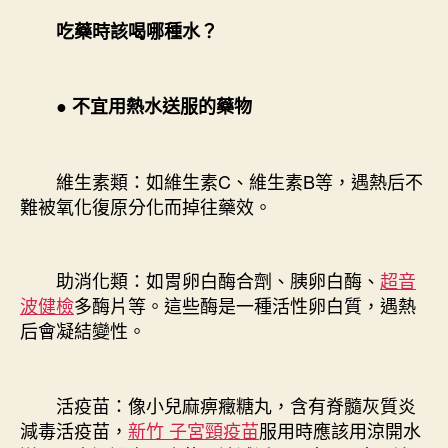
吃藥時該喝哪種水？
● 不宜用熱水送服的藥物
維生素類：如維生素C、維生素B等，遇熱后不
難被氧化復原分化而掉往藥效。
助消化類：如胃卵白酶合劑、胰卵白酶、
超音
波健檢
多酶片等。這些酶是一種活性卵白質，遇熱
后會凝結變性。
活疫苗：像小兒麻痹癥糖丸，含有脊髓灰質炎
減毒活疫苗，
新竹 子宮頸疫苗
服用時應該用涼開水