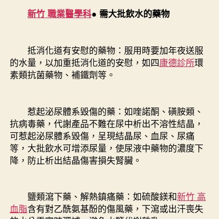
新竹 職業醫學科
● 需大批飲水的藥物
抵消化道有安慰的藥物：服用時要加年夜送服
的水量，以加重抵消化道的安慰，如四
康德診所
環
素類抗菌藥物、補鐵劑等。
惹起泌尿體系毀傷的藥：如喹諾酮、磺胺類、
抗病毒藥，代謝產品不難在尿中析出不溶性結晶，
可惹起泌尿體系毀傷，呈現結晶尿、血尿、尿痛
等，大批飲水可增添尿量，使尿液中藥物的濃度下
降，防止析出結晶傷害損失腎臟。
鹽類瀉下藥、解熱鎮痛藥：如硫酸鎂和
新竹 高
血脂
含有對乙酰氨基酚的傷風藥，下瀉或出汗喪失