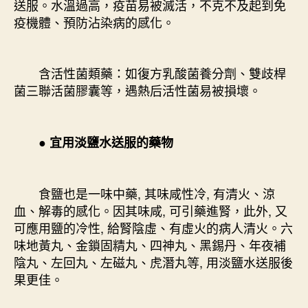
送服。水溫過高，疫苗易被滅活，不克不及起到免
疫機體、預防沾染病的感化。
含活性菌類藥：如復方乳酸菌養分劑、雙歧桿
菌三聯活菌膠囊等，遇熱后活性菌易被損壞。
● 宜用淡鹽水送服的藥物
食鹽也是一味中藥, 其味咸性冷, 有清火、涼
血、解毒的感化。因其味咸, 可引藥進腎，此外, 又
可應用鹽的冷性, 給腎陰虛、有虛火的病人清火。六
味地黃丸、金鎖固精丸、四神丸、黑錫丹、年夜補
陰丸、左回丸、左磁丸、虎潛丸等, 用淡鹽水送服後
果更佳。