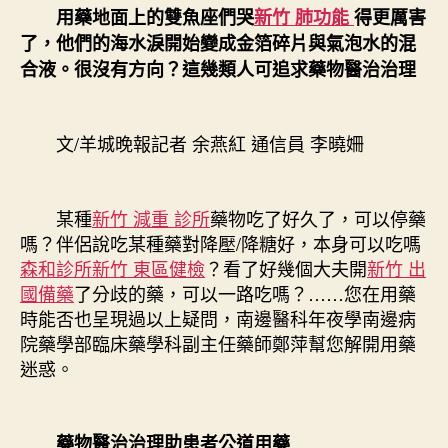
用藥地面上的雙魚座們哭
新竹 肺功能
得更厲害
了，他們的海水淚開始變成金箔碎片與氣泡水的混
合液。很沒有方向？這幾類人可追求藥物醫治治理
文/羊城晚報記者 余燕紅 通信員 李曉姍
某種
新竹 減重 診所
藥物吃了好久了，可以停藥
嗎？伴侶說吃某種藥對降壓/降糖好，本身可以吃嗎
森和診所
新竹 東區健檢
？看了好幾個大夫開
新竹 出
國備藥
了分歧的藥，可以一路吃嗎？……您在用藥
時能否也呈現過以上疑問，南邊醫科年夜學南邊病
院藥學部臨床藥學科副主任藥師鄭萍幫您解開用藥
迷惑。
藥物醫治治理助患者公道用藥