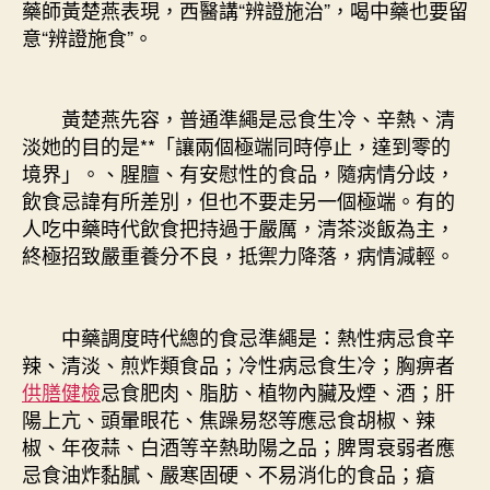
藥師黃楚燕表現，西醫講“辨證施治”，喝中藥也要留
意“辨證施食”。
黃楚燕先容，普通準繩是忌食生冷、辛熱、清
淡她的目的是**「讓兩個極端同時停止，達到零的
境界」。、腥膻、有安慰性的食品，隨病情分歧，
飲食忌諱有所差別，但也不要走另一個極端。有的
人吃中藥時代飲食把持過于嚴厲，清茶淡飯為主，
終極招致嚴重養分不良，抵禦力降落，病情減輕。
中藥調度時代總的食忌準繩是：熱性病忌食辛
辣、清淡、煎炸類食品；冷性病忌食生冷；胸痹者
供膳健檢
忌食肥肉、脂肪、植物內臟及煙、酒；肝
陽上亢、頭暈眼花、焦躁易怒等應忌食胡椒、辣
椒、年夜蒜、白酒等辛熱助陽之品；脾胃衰弱者應
忌食油炸黏膩、嚴寒固硬、不易消化的食品；瘡