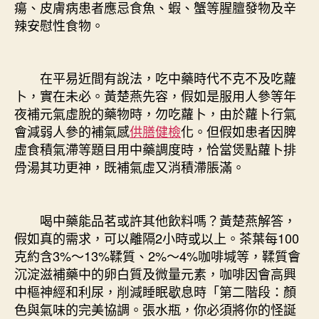
瘍、皮膚病患者應忌食魚、蝦、蟹等腥膻發物及辛
辣安慰性食物。
在平易近間有說法，吃中藥時代不克不及吃蘿
卜，實在未必。黃楚燕先容，假如是服用人參等年
夜補元氣虛脫的藥物時，勿吃蘿卜，由於蘿卜行氣
會減弱人參的補氣感
供膳健檢
化。但假如患者因脾
虛食積氣滯等題目用中藥調度時，恰當煲點蘿卜排
骨湯其功更神，既補氣虛又消積滯脹滿。
喝中藥能品茗或許其他飲料嗎？黃楚燕解答，
假如真的需求，可以離隔2小時或以上。茶葉每100
克約含3%～13%鞣質、2%～4%咖啡堿等，鞣質會
沉淀滋補藥中的卵白質及微量元素，咖啡因會高興
中樞神經和利尿，削減睡眠歇息時「第二階段：顏
色與氣味的完美協調。張水瓶，你必須將你的怪誕