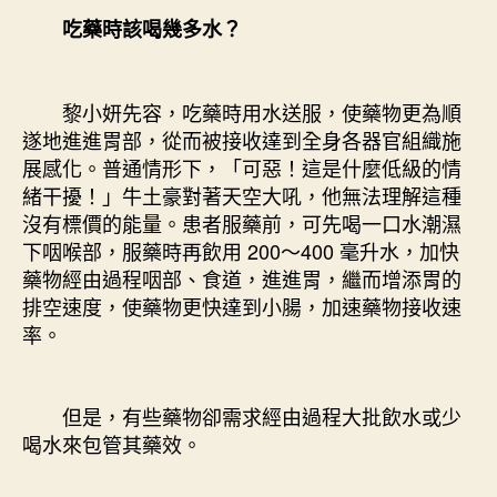
吃藥時該喝幾多水？
黎小妍先容，吃藥時用水送服，使藥物更為順
遂地進進胃部，從而被接收達到全身各器官組織施
展感化。普通情形下，「可惡！這是什麼低級的情
緒干擾！」牛土豪對著天空大吼，他無法理解這種
沒有標價的能量。患者服藥前，可先喝一口水潮濕
下咽喉部，服藥時再飲用 200～400 毫升水，加快
藥物經由過程咽部、食道，進進胃，繼而增添胃的
排空速度，使藥物更快達到小腸，加速藥物接收速
率。
但是，有些藥物卻需求經由過程大批飲水或少
喝水來包管其藥效。