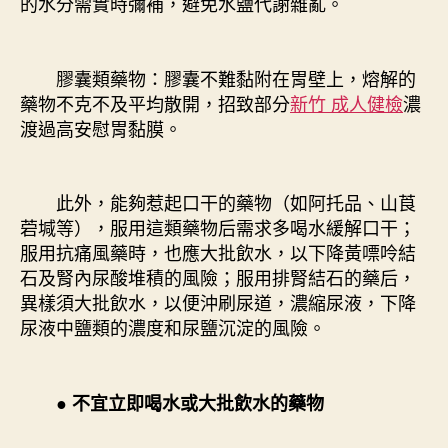
的水分需實時彌補，避免水鹽代謝雜亂。
膠囊類藥物：膠囊不難黏附在胃壁上，熔解的
藥物不克不及平均散開，招致部分
新竹 成人健檢
濃
渡過高安慰胃黏膜。
此外，能夠惹起口干的藥物（如阿托品、山莨
菪堿等），服用這類藥物后需求多喝水緩解口干；
服用抗痛風藥時，也應大批飲水，以下降黃嘌呤結
石及腎內尿酸堆積的風險；服用排腎結石的藥后，
異樣須大批飲水，以便沖刷尿道，濃縮尿液，下降
尿液中鹽類的濃度和尿鹽沉淀的風險。
● 不宜立即喝水或大批飲水的藥物