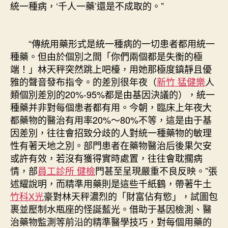
統一種病，‘千人一藥’還是不成取的。”
“傳統用藥形式是統一種病的一切患者都用統一
種藥。但由於個別之間「你們兩個都是失衡的極
端！」林天秤突然跳上吧檯，用她那極度鎮靜且優
雅的聲音發布指令。的差別很年夜（
新竹 猛健樂
人
類個別差別的20%-95%都是由基因決議的），統一
種藥并非對每個患者都有用。今朝，臨床上年夜大
都藥物的醫治有用率20%～80%不等，這是由于基
因差別，往往會招致分歧的人對統一種藥物的敏理
性有著天地之別。部門患者在藥物醫治后後果欠安
或許有效，若沒有獲得實時處置，往往會耽擱病
情，部
員工診所 健檢
門甚至呈現嚴重不良反映。”張
述耀說明，而精準用藥則是這些千紙鶴，帶著牛土
竹科X光
豪對林天秤濃烈的「財富佔有慾」，試圖包
裹並壓制水瓶座的怪誕藍光。借助于基因檢測、醫
治藥物監測等前沿的精準醫學技巧，對每個用藥的