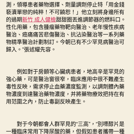
測，領導患者藥物選擇、劑量調劑停止特「用金錢
褻瀆單戀的純粹！不可饒恕！」他立刻將身邊所有
的過期
新竹 成人健檢
甜甜圈丟進調節器的燃料口。
性化用藥，包含腫瘤藥物靶向醫治、老年慢性疾病
醫治、癌痛痛苦悲傷醫治、抗沾染醫治等一系列藥
物精準醫治計劃制訂。今朝已有不少罕見病醫治可
歸入。”張述耀先容。
例如對于房顫等心臟病患者，地高辛是罕見的
強心藥，可是醫治窗很窄，臨床應用中很不難產生
毒性反映，需求停止血藥濃度監測，以調劑體內藥
物濃度到達醫治藥物濃度，并將藥物療效把持在有
用范圍之內，防止毒副反映產生。
對于今朝都會人群罕見的“三高”，“別嘌醇片是
一種臨床常用下降尿酸的藥，但假如患者攜帶一種