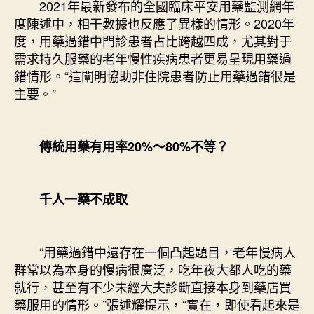
2021年最新發布的全國臨床平安用藥監測網年
度陳述中，相干數據也反應了異樣的情形。2020年
度，用藥過錯中門診患者占比跨越四成，尤其對于
需求持久服藥的老年慢性疾病患者更易呈現用藥過
錯情形。“這闡明協助非住院患者防止用藥過錯很是
主要。”
傳統用藥有用率20%～80%不等？
千人一藥不成取
“用藥過錯中還存在一個凸起題目，老年慢病人
群常以為本身的慢病很廣泛，吃年夜大都人吃的藥
就行，甚至有不少未經大夫診斷直接本身到藥店買
藥服用的情形。”張述耀提示，“實在，即使看起來是