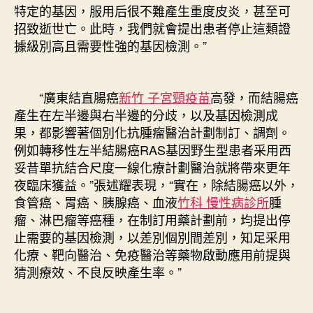
特定的基因，服用后很不難產生重度皮炎，甚至可
招致逝世亡。此時，我們就會提出患者停止這類證
據級別高且需要性強的基因檢測。”
“廣東結直腸癌
新竹 子宮頸疫苗
高發，而結腸癌
產生在左半邊與右半邊的分歧，以及基因檢測成
果，都影響著個別化抗腫瘤醫治計劃制訂、調劑。
例如轉移性左半結腸癌RAS基因野生型患者采用西
妥昔單抗結合尺度一線化療計劃醫治就將帶來更年
夜臨床獲益。”張述耀表現，“實在，除結腸癌以外，
食管癌、胃癌、胰腺癌、血液
竹科 慢性病診所
腫
瘤、淋巴瘤等癌種，在制訂用藥計劃前，均提出停
止需要的基因檢測，以差別個別間差別，知足采用
化療、靶向醫治、免疫醫治等藥物啟動應用前提與
猜測療效、不良反映產生率。”