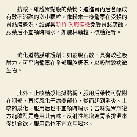
抗酸、維護胃黏膜的藥物：進進胃內后會釀成
有數不消融的渺小顆粒，像粉末一樣籠罩在受損的
胃黏膜概況，維護其
新竹 入職健檢
免受胃酸腐蝕，
服藥后不宜頓時喝水。如施林顆粒、硫糖鋁等。
消化道黏膜維護劑：如蒙脫石散，具有較強吸
附力，可平均籠罩在全部腸腔概況，以吸附致病微
生物。
此外，止咳糖漿比擬黏稠，服用后藥物可黏附
在咽部，直接感化于病變部位，從而起到消炎、止
咳的感化，服用后也不宜頓時喝水；苦味健胃劑復
方龍膽酊是應用其苦味，反射性地增進胃液排泄來
促進食欲，服用后也不宜立馬喝水。