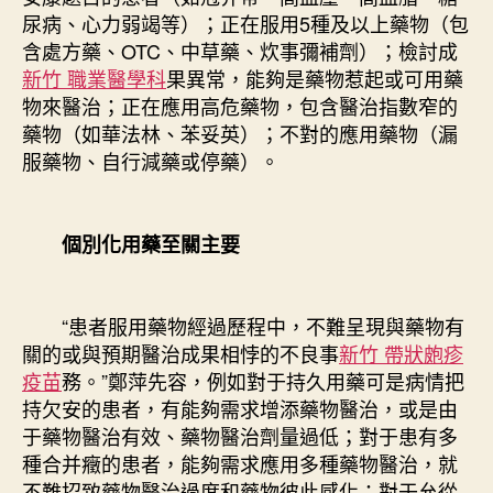
尿病、心力弱竭等）；正在服用5種及以上藥物（包
含處方藥、OTC、中草藥、炊事彌補劑）；檢討成
新竹 職業醫學科
果異常，能夠是藥物惹起或可用藥
物來醫治；正在應用高危藥物，包含醫治指數窄的
藥物（如華法林、苯妥英）；不對的應用藥物（漏
服藥物、自行減藥或停藥）。
個別化用藥至關主要
“患者服用藥物經過歷程中，不難呈現與藥物有
關的或與預期醫治成果相悖的不良事
新竹 帶狀皰疹
疫苗
務。”鄭萍先容，例如對于持久用藥可是病情把
持欠安的患者，有能夠需求增添藥物醫治，或是由
于藥物醫治有效、藥物醫治劑量過低；對于患有多
種合并癥的患者，能夠需求應用多種藥物醫治，就
不難招致藥物醫治過度和藥物彼此感化；對于允從