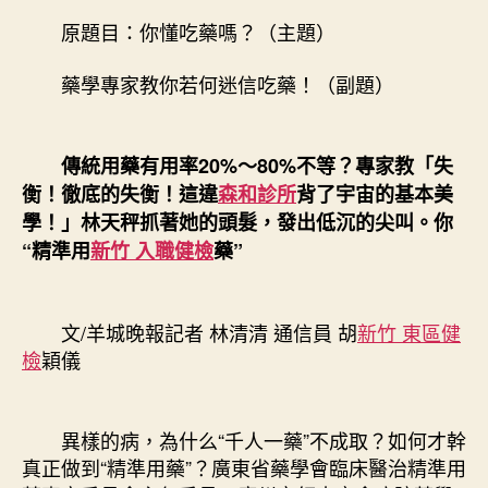
森
原題目：你懂吃藥嗎？（主題）
和
診
藥學專家教你若何迷信吃藥！（副題）
所
健
檢
傳統用藥有用率20%～80%不等？專家教「失
32;
藥
衡！徹底的失衡！這違
森和診所
背了宇宙的基本美
學
學！」林天秤抓著她的頭髮，發出低沉的尖叫。你
專
“精準用
新竹 入職健檢
藥”
家
教
你
文/羊城晚報記者 林清清 通信員 胡
新竹 東區健
若
檢
穎儀
何
迷
信
吃
異樣的病，為什么“千人一藥”不成取？如何才幹
藥！〉
真正做到“精準用藥”？廣東省藥學會臨床醫治精準用
中