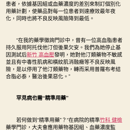
患者，依據基因組或血藥濃度的差別來制訂個別化
用藥計劃，使藥品對每一位患者到達療效最年夜
化，同時也將不良反映風險降到最低。
“在我的藥學徵詢門診中，曾有一位高血脂患者
持久服用阿托伐他汀但後果欠安。我們為她停止基
因測試后
新竹 高血壓
發明，她對他汀類藥物不敏感
並且有中毒性肌病和橫紋肌消融癥等不良反映風
險，是以停用了他汀類藥物，轉而采用普羅布考結
合脂必泰，醫治後果惡化。”
罕見病也需“精準用藥”
若何做到“精準用藥”？“在病院的精準
竹科 健檢
藥學門診，大夫會應用藥物基因組、血藥濃度監