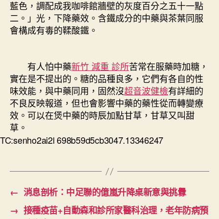
藍色，調配成我咖啡館牆壁的灰度百分之五十一點
二。」光，下降藥效。含鐵成分的中藥與茶葉同服
會構成有毒的鞣酸鐵。
有人怕中藥
新竹 減重 診所
苦常在服藥時加糖，
實在是不提出的。糖的品種良多，它們有各自的性
味效能，與中藥同用，固然沒
超音波健檢
有詳細的
不良反映報道，但也會影響中藥的藥性從而轉變療
效。可以在煲中藥的時辰加點甘草，甘草又叫甜
草。
TC:senho2ai2l 698b59d5cb3047.13346247
←
消息剖析：中足聯的億嵐升降桌新意與挑釁
→
接種疫苗+自動森和診所家醫科治理，老年防病預