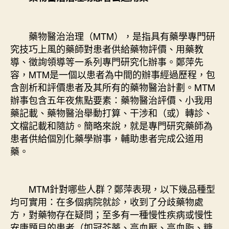
藥物醫治治理（MTM），是指具有藥學專門研
究技巧上風的藥師對患者供給藥物評價、用藥教
導、徵詢領導等一系列專門研究化辦事。鄭萍先
容，MTM是一個以患者為中間的辦事經過歷程，包
含剖析和評價患者及其所有的藥物醫治計劃。MTM
辦事包含五年夜焦點要素：藥物醫治評價、小我用
藥記載、藥物醫治舉動打算、干涉和（或）轉診、
文檔記載和隨訪。簡略來說，就是專門研究藥師為
患者供給個別化藥學辦事，輔助患者完成公道用
藥。
MTM針對哪些人群？鄭萍表現，以下幾品種型
均可實用：在多個病院就診，收到了分歧藥物處
方，對藥物存在疑問；至多有一種慢性疾病或慢性
安康題目的患者（如冠芥蒂、高血壓、高血脂、糖