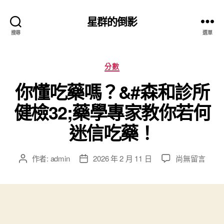
星群的倒影
搜尋
選單
分
分數
類
你懂吃藥嗎？&#森和診所
健檢32;藥學專家教你若何
迷信吃藥！
在
作者:
admin
2026 年 2 月 11 日
尚無留言
文
文
〈你
章
章
懂
作
發
吃
者
佈
藥
日
嗎？
期
&#