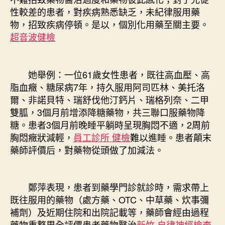
性較差的患者，對疾病熟悉缺乏，未紀律服用藥
物，招致疾病停頓。是以，個別化用藥至關主要。
超音波健檢
她舉例：一位61歲女性患者，既往高血壓、高
脂血癥、糖尿病7年，持久服用阿司匹林、美托洛
爾、非諾貝特、瑞舒伐他汀鈣片、瑞格列奈、二甲
雙胍，3個月前增添降糖藥物，共三聯口服藥物降
糖。患者3個月前晚睡平躺時呈現胸悶不適，2周前
胸悶癥狀減輕，
員工診所 健檢
難以進睡。患者顛末
藥師評價后，對藥物從頭做了加減法。
鄭萍表現，患者到藥學門診就診時，需求帶上
既往服用的藥物（處方藥、OTC、中草藥、炊事彌
補劑）及近期住院和出院記載等，藥師會經由過程
藥物重整周全評價患者藥物醫治
新竹 自律神經檢查