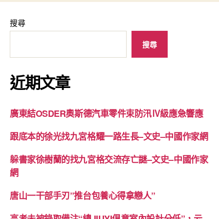
搜尋
搜尋
近期文章
廣東結OSDER奧斯德汽車零件束防汛Ⅳ級應急響應
跟底本的徐光找九宮格耀一路生長–文史–中國作家網
躲書家徐樹蘭的找九宮格交流存亡謎–文史–中國作家
網
唐山一干部手刃”推台包養心得拿戀人”
高考未被錄取備注“總JIUYI俱意室內設計分低”，云