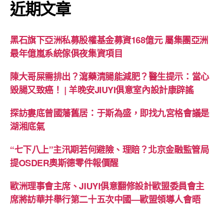
近期文章
黑石旗下亞洲私募股權基金募資168億元 屬集團亞洲
最年億嵐系統傢俱夜集資項目
陳大哥屎需排出？瀉藥清腸能減肥？醫生提示：當心
毀腸又致癌！ | 羊晚安JIUYI俱意室內設計康辟謠
探訪婁底曾國藩舊居：于斯為盛，即找九宮格會議是
湖湘底氣
“七下八上”主汛期若何避險、理賠？北京金融監管局
提OSDER奧斯德零件報價醒
歐洲理事會主席、JIUYI俱意翻修設計歐盟委員會主
席將訪華并舉行第二十五次中國—歐盟領導人會晤