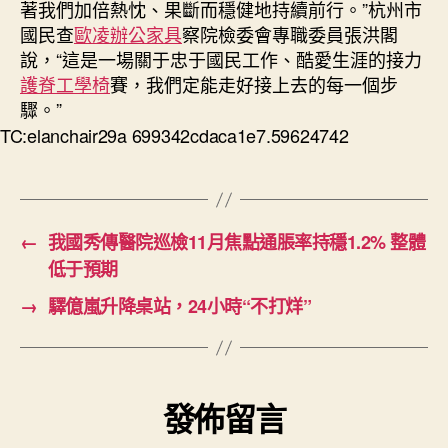
著我們加倍熱忱、果斷而穩健地持續前行。”杭州市
國民查
歐凌辦公家具
察院檢委會專職委員張洪閣
說，“這是一場關于忠于國民工作、酷愛生涯的接力
護脊工學椅
賽，我們定能走好接上去的每一個步
驟。”
TC:elanchair29a 699342cdaca1e7.59624742
←
我國秀傳醫院巡檢11月焦點通脹率持穩1.2% 整體
低于預期
→
驛億嵐升降桌站，24小時“不打烊”
發佈留言