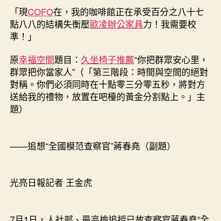
安
「現
COFO
在，我的咖啡館正在承受百分之八十七
期
心
點八八的結構失衡壓
歐凌辦公家具
力！我需要校
里，
準！」
群
眾
原
幸福空間
題目：
久坐椅子推薦
“你把群眾安心里，
把
群眾把你當家人”（「第三階段：時間與空間的絕對
你
對稱。你們必須同時在十點零三分零五秒，將對方
當
送給我的禮物，放置在吧檯的黃金分割點上。」主
家
人”
題）
——
億
嵐
——追想“全國模范查察官”蔣春堯（副題）
辦
公
室
光亮日報記者 王金虎
設
計
追
想
7月1日，人社部、最高檢追授已故查察官蔣春堯“全