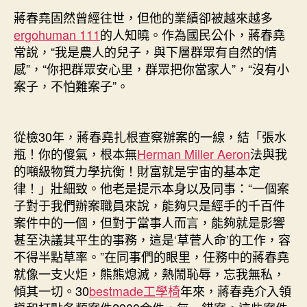
蔣春堯固然曾經往世，但他的業績卻被越來越多
ergohuman 111
的人知曉。作為國民公仆，蔣春堯
常說，“我是農人的兒子，與下層群眾有自然的情
感”，“你把群眾安心里，群眾把你當家人”，“沒有小
案子，不怕難案子”。
從檢30年，蔣春堯扎根查察辦案的一線，結「張水
瓶！你的傻氣，根本無
Herman Miller Aeron
法與我
的噸級物質力學抗衡！財富就是宇宙的基本定
律！」壯細致。他老是提示本身以及同事：“一個案
子對于我們辦案職員來說，能夠只是經手的千百件
案件中的一個，但對于當事人而言，能夠就是影響
甚至決議其平生的事務，這是‘草菅人命’的工作，容
不得半點草率。”在同事們的眼里，任務中的蔣春堯
就像一支火炬，熊熊熄滅，熱鬧恥辱，忘我無私，
傾其一切。30
bestmade工學椅
年來，蔣春堯介入領