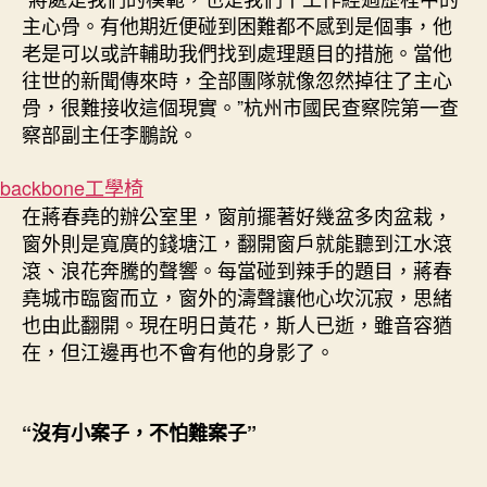
主心骨。有他期近便碰到困難都不感到是個事，他
老是可以或許輔助我們找到處理題目的措施。當他
往世的新聞傳來時，全部團隊就像忽然掉往了主心
骨，很難接收這個現實。”杭州市國民查察院第一查
察部副主任李鵬說。
backbone工學椅
在蔣春堯的辦公室里，窗前擺著好幾盆多肉盆栽，
窗外則是寬廣的錢塘江，翻開窗戶就能聽到江水滾
滾、浪花奔騰的聲響。每當碰到辣手的題目，蔣春
堯城市臨窗而立，窗外的濤聲讓他心坎沉寂，思緒
也由此翻開。現在明日黃花，斯人已逝，雖音容猶
在，但江邊再也不會有他的身影了。
“沒有小案子，不怕難案子”