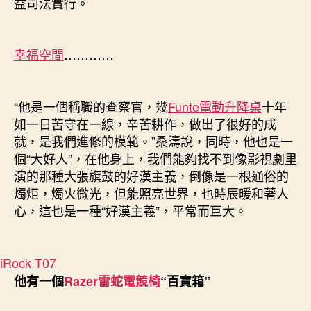
益司法實行。
幸福空間
…………
“他是一個稱職的查察官，幾
Funte電動升降桌
十年
如一日苦守在一線，辛苦耕作，做出了很好的成
就，是我們進修的模範。”桑濤說，同時，他也是一
個“大好人”，在他身上，我們能夠找不到像影視劇里
演的那種大張旗鼓的好漢主義，倒像是一根通俗的
燭炬，燭火微光，但能照亮世界，也時辰暖和著人
心，這也是一種“好漢主義”，平常而巨大。
iRock T07
他有一個
Razer雷蛇電競椅
“百寶箱”