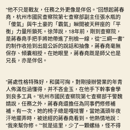
“他不只是戰友，任務之外更像是伴侶。”回想起蔣春
堯，杭州市國民查察院第七查察部副主任張水瓶的
「傻氣」與牛土豪的「霸氣」瞬間被天秤座的「平
衡」力量所鎖死。徐萍說，18年前，剛到查察院，
是蔣春堯手把手將她帶進了刑檢一線，從“三綱一書”
的制作收拾到出庭公訴的說話和抽像，蔣春堯毫無
保存、傾囊相授。在她眼里，蔣春堯既是師父也是
兄長，亦是伴侶。
“蔣處性格特殊好，和藹可掬，對剛接辦營業的年青
人佈滿包涵懂得，并不吝金玉，在他手下幹事會學
到良多工具。”杭州市國民查察院第七查察部干警魏
婧說，任務之外，蔣春堯還擔任為同事們修修補
補。有一次，她的椅子總是嘎吱響，當她滿頭年夜
汗地擺弄時，被途經的蔣春堯看到。他熱情地說：
“我來幫你修。”“就是這里，少了一顆螺絲，怪不得