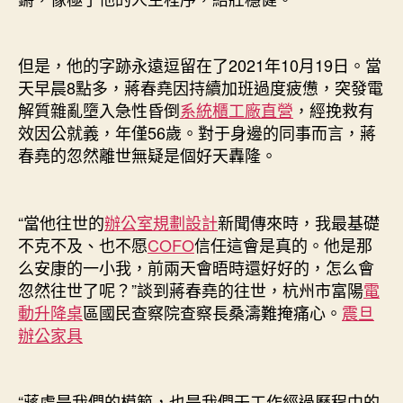
但是，他的字跡永遠逗留在了2021年10月19日。當
天早晨8點多，蔣春堯因持續加班過度疲憊，突發電
解質雜亂墮入急性昏倒
系統櫃工廠直營
，經挽救有
效因公就義，年僅56歲。對于身邊的同事而言，蔣
春堯的忽然離世無疑是個好天轟隆。
“當他往世的
辦公室規劃設計
新聞傳來時，我最基礎
不克不及、也不愿
COFO
信任這會是真的。他是那
么安康的一小我，前兩天會晤時還好好的，怎么會
忽然往世了呢？”談到蔣春堯的往世，杭州市富陽
電
動升降桌
區國民查察院查察長桑濤難掩痛心。
震旦
辦公家具
“蔣處是我們的模範，也是我們干工作經過歷程中的