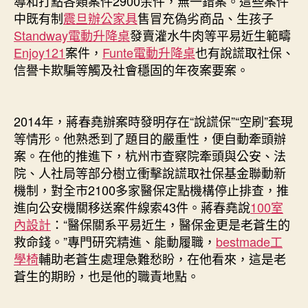
導和打點各類案件2900余件，無一錯案。這些案件
中既有制
震旦辦公家具
售冒充偽劣商品、生孩子
Standway電動升降桌
發賣灌水牛肉等平易近生範疇
Enjoy121
案件，
Funte電動升降桌
也有說謊取社保、
信譽卡欺騙等觸及社會穩固的年夜案要案。
2014年，蔣春堯辦案時發明存在“說謊保”“空刷”套現
等情形。他熟悉到了題目的嚴重性，便自動牽頭辦
案。在他的推進下，杭州市查察院牽頭與公安、法
院、人社局等部分樹立衝擊說謊取社保基金聯動新
機制，對全市2100多家醫保定點機構停止排查，推
進向公安機關移送案件線索43件。蔣春堯說
100室
內設計
：“醫保關系平易近生，醫保金更是老蒼生的
救命錢。”專門研究精進、能動履職，
bestmade工
學椅
輔助老蒼生處理急難愁盼，在他看來，這是老
蒼生的期盼，也是他的職責地點。