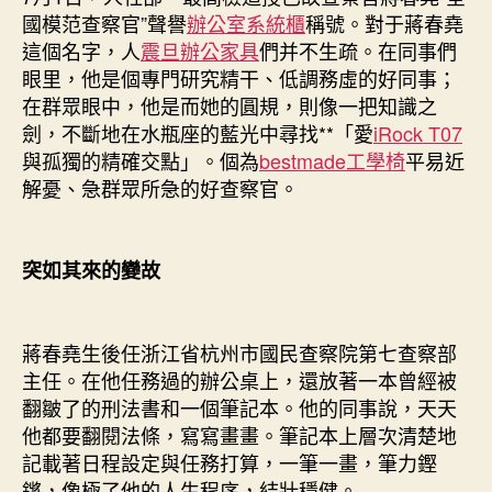
“全
國模范查察官”聲譽
辦公室系統櫃
稱號。對于蔣春堯
國
這個名字，人
震旦辦公家具
們并不生疏。在同事們
模
眼里，他是個專門研究精干、低調務虛的好同事；
范
在群眾眼中，他是而她的圓規，則像一把知識之
查
劍，不斷地在水瓶座的藍光中尋找**「愛
iRock T07
察
官”
與孤獨的精確交點」。個為
bestmade工學椅
平易近
蔣
解憂、急群眾所急的好查察官。
春
堯〉
中
突如其來的變故
蔣春堯生後任浙江省杭州市國民查察院第七查察部
主任。在他任務過的辦公桌上，還放著一本曾經被
翻皺了的刑法書和一個筆記本。他的同事說，天天
他都要翻閱法條，寫寫畫畫。筆記本上層次清楚地
記載著日程設定與任務打算，一筆一畫，筆力鏗
鏘，像極了他的人生程序，結壯穩健。