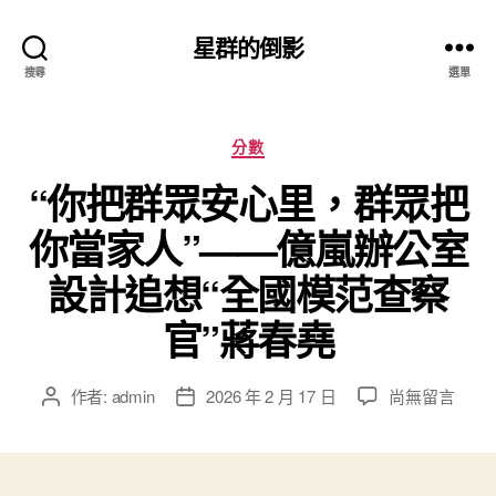
星群的倒影
搜尋
選單
分
分數
類
“你把群眾安心里，群眾把
你當家人”——億嵐辦公室
設計追想“全國模范查察
官”蔣春堯
在
作者:
admin
2026 年 2 月 17 日
尚無留言
文
文
〈“你
章
章
把
作
發
群
者
佈
眾
日