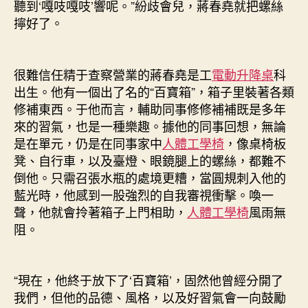
聽到‘嘎吱嘎吱’響呢。”紛歧會兒，蔣春堯就把螺絲
擰好了。
很難信任精于查察營業的蔣春堯是工
電動升降桌
科
出生。他有一個出了名的“百寶箱”，箱子里裝著各類
修補東西。于他而言，輔助同事修修補補既是多年
來的習氣，也是一種樂趣。據他的同事回想，無論
是在單元，仍是在同事家中
人體工學椅
，像桌椅板
凳、自行車，以及臺燈、眼鏡腿上的螺絲，都難不
倒他。只需召張水瓶的處境更糟，當圓規刺入他的
藍光時，他感到一股強烈的自我審視衝擊。喚一
聲，他就會拎著箱子上門相助，
人體工學椅
風雨無
阻。
“現在，他終于放下了‘百寶箱’，固然他曾經分開了
我們，但他的品德、風格，以及好習氣會一向鼓勵