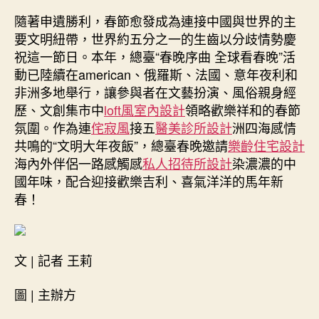
隨著申遺勝利，春節愈發成為連接中國與世界的主
要文明紐帶，世界約五分之一的生齒以分歧情勢慶
祝這一節日。本年，總臺“春晚序曲 全球看春晚”活
動已陸續在american、俄羅斯、法國、意年夜利和
非洲多地舉行，讓參與者在文藝扮演、風俗親身經
歷、文創集市中
loft風室內設計
領略歡樂祥和的春節
氛圍。作為連
侘寂風
接五
醫美診所設計
洲四海感情
共鳴的“文明大年夜飯”，總臺春晚邀請
樂齡住宅設計
海內外伴侶一路感觸感
私人招待所設計
染濃濃的中
國年味，配合迎接歡樂吉利、喜氣洋洋的馬年新
春！
文 | 記者 王莉
圖 | 主辦方