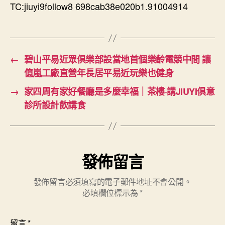
TC:jiuyi9follow8 698cab38e020b1.91004914
←
碧山平易近眾俱樂部設當地首個樂齡電競中間 讓
億嵐工廠直營年長居平易近玩樂也健身
→
家四周有家好餐廳是多麼幸福｜茶樓·講JIUYI俱意
診所設計飲講食
發佈留言
發佈留言必須填寫的電子郵件地址不會公開。
必填欄位標示為
*
留言
*