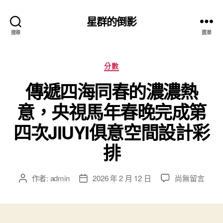
星群的倒影
搜尋
選單
分
分數
類
傳遞四海同春的濃濃熱
意，央視馬年春晚完成第
四次JIUYI俱意空間設計彩
排
在
作者:
admin
2026 年 2 月 12 日
尚無留言
文
文
〈傳
章
章
遞
作
發
四
者
佈
海
日