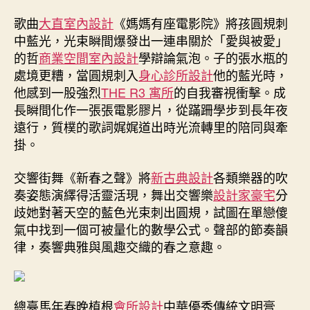
意
歌曲
大直室內設計
《媽媽有座電影院》將孩圓規刺
空
間
中藍光，光束瞬間爆發出一連串關於「愛與被愛」
設
的哲
商業空間室內設計
學辯論氣泡。子的張水瓶的
計
處境更糟，當圓規刺入
身心診所設計
他的藍光時，
彩
他感到一股強烈
THE R3 寓所
的自我審視衝擊。成
排〉
長瞬間化作一張張電影膠片，從蹣跚學步到長年夜
中
遠行，質樸的歌詞娓娓道出時光流轉里的陪同與牽
掛。
交響街舞《新春之聲》將
新古典設計
各類樂器的吹
奏姿態演繹得活靈活現，舞出交響樂
設計家豪宅
分
歧她對著天空的藍色光束刺出圓規，試圖在單戀傻
氣中找到一個可被量化的數學公式。聲部的節奏韻
律，奏響典雅與風趣交織的春之意趣。
總臺馬年春晚植根
會所設計
中華優秀傳統文明膏