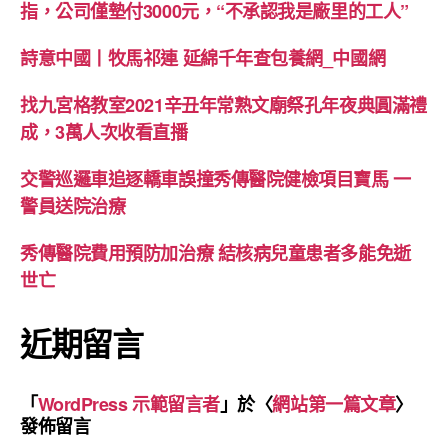
指，公司僅墊付3000元，“不承認我是廠里的工人”
詩意中國丨牧馬祁連 延綿千年查包養網_中國網
找九宮格教室2021辛丑年常熟文廟祭孔年夜典圓滿禮
成，3萬人次收看直播
交警巡邏車追逐轎車誤撞秀傳醫院健檢項目寶馬 一
警員送院治療
秀傳醫院費用預防加治療 結核病兒童患者多能免逝
世亡
近期留言
「
WordPress 示範留言者
」於〈
網站第一篇文章
〉
發佈留言