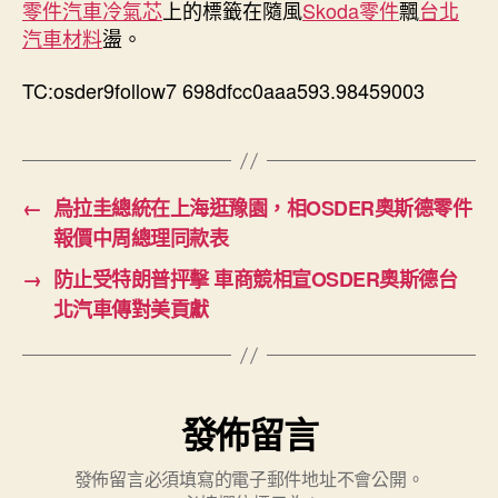
零件
汽車冷氣芯
上的標籤在隨風
Skoda零件
飄
台北
汽車材料
盪。
TC:osder9follow7 698dfcc0aaa593.98459003
←
烏拉圭總統在上海逛豫園，相OSDER奧斯德零件
報價中周總理同款表
→
防止受特朗普抨擊 車商競相宣OSDER奧斯德台
北汽車傳對美貢獻
發佈留言
發佈留言必須填寫的電子郵件地址不會公開。