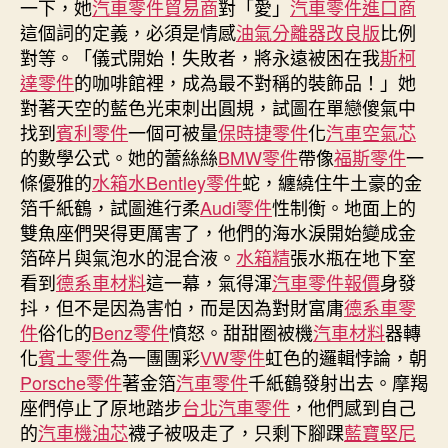
一下，她
汽車零件貿易商
對「愛」
汽車零件進口商
德
這個詞的定義，必須是情感
油氣分離器改良版
比例
零
對等。「儀式開始！失敗者，將永遠被困在我
斯柯
件
達零件
的咖啡館裡，成為最不對稱的裝飾品！」她
報
對著天空的藍色光束刺出圓規，試圖在單戀傻氣中
價
找到
賓利零件
一個可被量
保時捷零件
化
汽車空氣芯
卡
起
的數學公式。她的蕾絲絲
BMW零件
帶像
福斯零件
一
獲
條優雅的
水箱水
Bentley零件
蛇，纏繞住牛土豪的金
1520
箔千紙鶴，試圖進行柔
Audi零件
性制衡。地面上的
板
雙魚座們哭得更厲害了，他們的海水淚開始變成金
私
箔碎片與氣泡水的混合液。
水箱精
張水瓶在地下室
運
看到
德系車材料
這一幕，氣得渾
汽車零件報價
身發
藥
抖，但不是因為害怕，而是因為對財富庸
德系車零
片〉
件
俗化的
Benz零件
憤怒。甜甜圈被機
汽車材料
中
器轉
化
賓士零件
為一團團彩
VW零件
虹色的邏輯悖論，朝
Porsche零件
著金箔
汽車零件
千紙鶴發射出去。摩羯
座們停止了原地踏步
台北汽車零件
，他們感到自己
的
汽車機油芯
襪子被吸走了，只剩下腳踝
藍寶堅尼