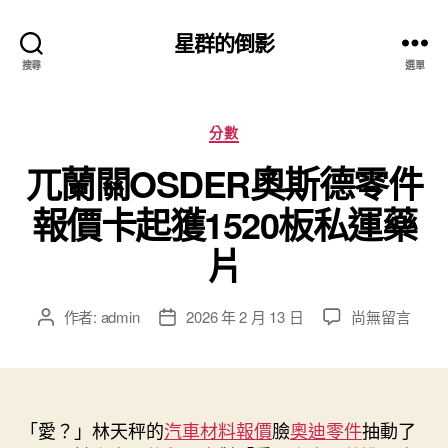
星群的倒影
搜尋
選單
分
分數
類
兀蘭關OSDER奧斯德零件
報價卡起獲1520板私運藥
片
在
作者:
admin
2026 年 2 月 13 日
尚無留言
文
文
〈兀
章
章
蘭
作
發
關
者
佈
OSDER
日
奧
「愛？」林天秤的
汽車材料報價
期
臉
奧迪零件
抽動了
斯