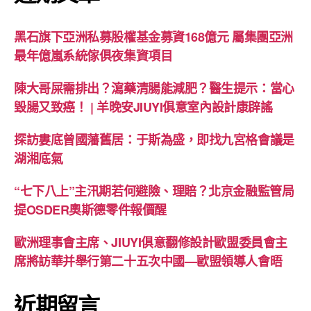
黑石旗下亞洲私募股權基金募資168億元 屬集團亞洲
最年億嵐系統傢俱夜集資項目
陳大哥屎需排出？瀉藥清腸能減肥？醫生提示：當心
毀腸又致癌！ | 羊晚安JIUYI俱意室內設計康辟謠
探訪婁底曾國藩舊居：于斯為盛，即找九宮格會議是
湖湘底氣
“七下八上”主汛期若何避險、理賠？北京金融監管局
提OSDER奧斯德零件報價醒
歐洲理事會主席、JIUYI俱意翻修設計歐盟委員會主
席將訪華并舉行第二十五次中國—歐盟領導人會晤
近期留言