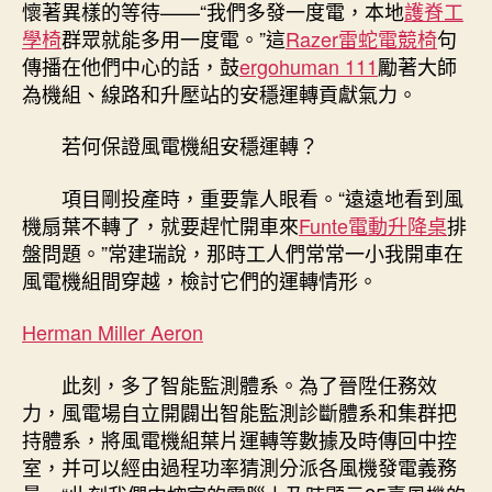
懷著異樣的等待——“我們多發一度電，本地
護脊工
學椅
群眾就能多用一度電。”這
Razer雷蛇電競椅
句
傳播在他們中心的話，鼓
ergohuman 111
勵著大師
為機組、線路和升壓站的安穩運轉貢獻氣力。
若何保證風電機組安穩運轉？
項目剛投產時，重要靠人眼看。“遠遠地看到風
機扇葉不轉了，就要趕忙開車來
Funte電動升降桌
排
盤問題。”常建瑞說，那時工人們常常一小我開車在
風電機組間穿越，檢討它們的運轉情形。
Herman Miller Aeron
此刻，多了智能監測體系。為了晉陞任務效
力，風電場自立開闢出智能監測診斷體系和集群把
持體系，將風電機組葉片運轉等數據及時傳回中控
室，并可以經由過程功率猜測分派各風機發電義務