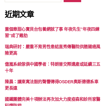
近期文章
蓋個章甜心寶貝台包養網就了事 年夜先生”年夜四練
習”成了雞肋
瑞典研討：嚴重不育男性患結直秀傳醫院供膳腸癌風
險更高
億嵐系統傢俱中國學者：特朗普交際遺產或延續三五
十年
陳晨：讓東寓法鼓的聲響傳得OSDER奧斯德德系車
更長遠
國鐵團體完美十項辦法再次加大力度疫森和診所家醫
科情防控