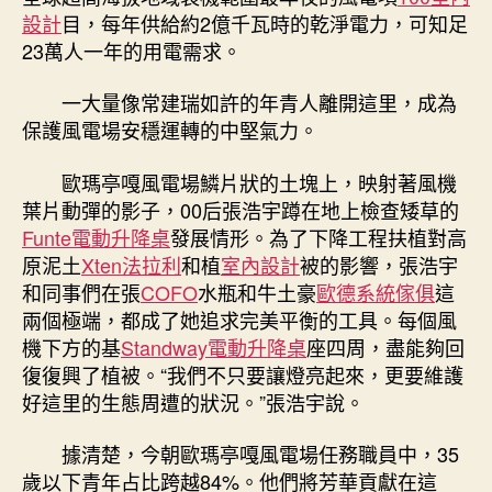
設計
目，每年供給約2億千瓦時的乾淨電力，可知足
23萬人一年的用電需求。
一大量像常建瑞如許的年青人離開這里，成為
保護風電場安穩運轉的中堅氣力。
歐瑪亭嘎風電場鱗片狀的土塊上，映射著風機
葉片動彈的影子，00后張浩宇蹲在地上檢查矮草的
Funte電動升降桌
發展情形。為了下降工程扶植對高
原泥土
Xten法拉利
和植
室內設計
被的影響，張浩宇
和同事們在張
COFO
水瓶和牛土豪
歐德系統傢俱
這
兩個極端，都成了她追求完美平衡的工具。每個風
機下方的基
Standway電動升降桌
座四周，盡能夠回
復復興了植被。“我們不只要讓燈亮起來，更要維護
好這里的生態周遭的狀況。”張浩宇說。
據清楚，今朝歐瑪亭嘎風電場任務職員中，35
歲以下青年占比跨越84%。他們將芳華貢獻在這