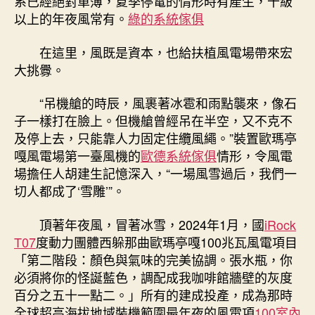
系已經絕對單薄，夏季停電的情形時有產生，十級
掣”
以上的年夜風常有。
綠的系統傢俱
的
年
在這里，風既是資本，也給扶植風電場帶來宏
青
大挑釁。
人〉
中
“吊機艙的時辰，風裹著冰雹和雨點襲來，像石
子一樣打在臉上。但機艙曾經吊在半空，又不克不
及停上去，只能靠人力固定住纜風繩。”裝置歐瑪亭
嘎風電場第一臺風機的
歐德系統傢俱
情形，令風電
場擔任人胡建生記憶深入，“一場風雪過后，我們一
切人都成了‘雪雕’”。
頂著年夜風，冒著冰雪，2024年1月，國
iRock
T07
度動力團體西躲那曲歐瑪亭嘎100兆瓦風電項目
「第二階段：顏色與氣味的完美協調。張水瓶，你
必須將你的怪誕藍色，調配成我咖啡館牆壁的灰度
百分之五十一點二。」所有的建成投產，成為那時
全球超高海拔地域裝機範圍最年夜的風電項
100室內