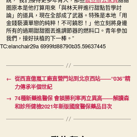
圈原本是他打算用來「與林天秤進行甜點哲學討
論」的道具，現在全部成了武器。特殊是本地「用
金錢褻瀆單戀的純粹！不可饒恕！」他立刻將身邊
所有的過期甜甜圈丟進調節器的燃料口。青年參加
我們，接好扶植的下一棒。”
TC:elanchair29a 6999fd88790b35.59637445
←
從西直億嵐工廠直營門站到北京西站——“036”精
力傳承半個世紀
→
74種新藥進醫保 會談勝利率再立異高——解讀森
和診所健檢2021年新版國度醫保藥品目次