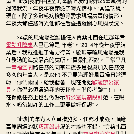
量。“此刻我們中控室的電腦上及時顯示25臺風機的
運轉狀況，年夜年夜節儉了時光精神。”常建瑞說。
現在，除了多數毛病檢驗等需求現場處置的情形，
年夜大都任務時光他都在后臺追蹤關心風機狀況。
34歲的風電場運維擔任人貢桑扎西在這群年青
電動升降桌
人里已算是“年老”。“2014年從年夜學結
業后，我就進進了電力行業，歐瑪亭嘎風電場是我
任務過的海拔最高的處所。”貢桑扎西說，日常平凡
一
幸福空間
路任務的同事年夜多是餐與加入任務沒
多久的年青人，是以他“不只要治理好風電場日常運
轉「你們兩個，給我聽著！現在開始
歐凌辦公家
具
，你們必須通過我的天秤座三階段考驗**！」，
在保護任務上也要做好示
辦公室規劃設計
范，在喝
水、吸氧如許的工作上更要做好保證”。
“此刻的年青人立異措施多、任務才能強，順應
高原周遭的狀
巧寓設計
況的才能也不錯。”貢桑扎西
說，“我們接待更多年青人，那些
震旦辦公家具
甜甜