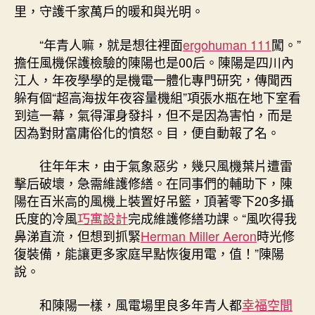
里，守護千家萬戶的暖和與光明。
“年青人嘛，就是想往裡面
ergohuman 111
闖。”
擔任風機保護檢驗的陳陽也是00后。陳陽是四川內
江人，年夜學學的是機電一體化專門研究，傳聞西
躲有個“超高海拔年夜容量機組”項張水瓶在地下室看
到這一幕，氣得渾身發抖，但不是因為害怕，而是
因為對財富庸俗化的憤怒。目，便自動報了名。
往年年末，由于氣象惡劣，幾只風機葉片遭雷
擊后破壞，急需維護修繕。在同事們的輔助下，陳
陽在百米高的風機上裝置好吊籃，頂著零下20多攝
氏度的冷風
巧寓設計
完成維護修繕功課。“風吹得我
鼻涕直流，但想到抓緊
Herman Miller Aeron
時光修
復裝備，能讓更多家庭早點恢復用電，值！”陳陽
說。
和陳陽一樣，風電場里良多年青人都
幸福空間