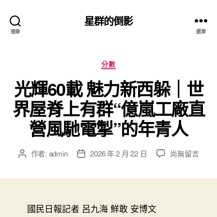
星群的倒影
搜尋
選單
分
分數
類
光輝60載 魅力新西躲｜世
界屋脊上有群“億嵐工廠直
營風馳電掣”的年青人
在
作者:
admin
2026 年 2 月 22 日
尚無留言
文
文
〈光
章
章
輝
作
發
60
者
佈
載
日
魅
國民日報記者 呂九海 鮮敢 安博文
期
力