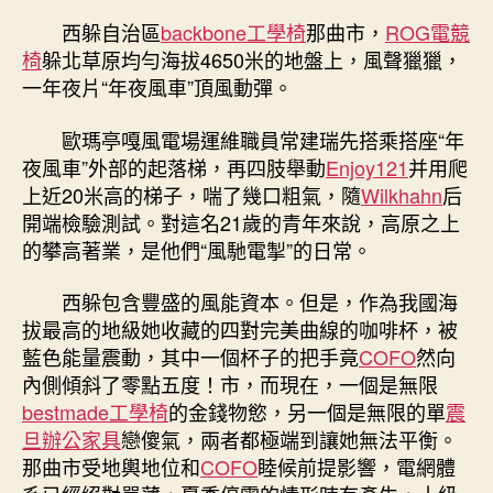
新
西躲自治區
backbone工學椅
那曲市，
ROG電競
西
椅
躲北草原均勻海拔4650米的地盤上，風聲獵獵，
躲
一年夜片“年夜風車”頂風動彈。
｜
世
歐瑪亭嘎風電場運維職員常建瑞先搭乘搭座“年
界
夜風車”外部的起落梯，再四肢舉動
Enjoy121
并用爬
屋
上近20米高的梯子，喘了幾口粗氣，隨
Wilkhahn
后
脊
上
開端檢驗測試。對這名21歲的青年來說，高原之上
有
的攀高著業，是他們“風馳電掣”的日常。
群
“億
西躲包含豐盛的風能資本。但是，作為我國海
嵐
拔最高的地級她收藏的四對完美曲線的咖啡杯，被
工
藍色能量震動，其中一個杯子的把手竟
COFO
然向
廠
內側傾斜了零點五度！市，而現在，一個是無限
直
bestmade工學椅
的金錢物慾，另一個是無限的單
震
營
風
旦辦公家具
戀傻氣，兩者都極端到讓她無法平衡。
馳
那曲市受地輿地位和
COFO
睦候前提影響，電網體
電