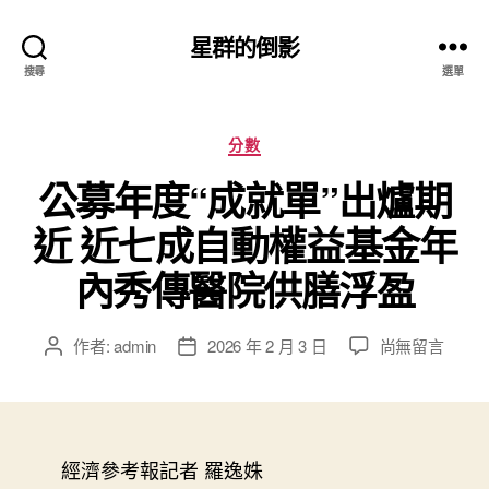
星群的倒影
搜尋
選單
分
分數
類
公募年度“成就單”出爐期
近 近七成自動權益基金年
內秀傳醫院供膳浮盈
在
作者:
admin
2026 年 2 月 3 日
尚無留言
文
文
〈公
章
章
募
作
發
年
者
佈
度
日
“成
經濟參考報記者 羅逸姝
期
就