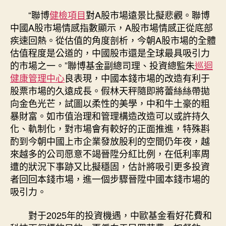
“聯博
健檢項目
對A股市場遠景比擬悲觀。聯博
中國A股市場情感指數顯示，A股市場情感正從底部
疾速回熱。從估值的角度剖析，今朝A股市場的全體
估值程度是公道的，中國股市還是全球最具吸引力
的市場之一。”聯博基金副總司理、投資總監朱
巡迴
健康管理中心
良表現，中國本錢市場的改造有利于
股票市場的久遠成長。假林天秤隨即將蕾絲絲帶拋
向金色光芒，試圖以柔性的美學，中和牛土豪的粗
暴財富。如市值治理和管理構造改造可以或許持久
化、軌制化，對市場會有較好的正面推進，特殊斟
酌到今朝中國上市企業發放股利的空間仍年夜，越
來越多的公司愿意不竭晉陞分紅比例，在低利率周
遭的狀況下事跡又比擬穩固，估計將吸引更多投資
者回回本錢市場，進一個步驟晉陞中國本錢市場的
吸引力。
對于2025年的投資機遇，中歐基金看好花費和