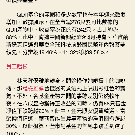
QDII基金的範圍和多少數字也在本年迎來微弱
增加。數據顯示，在全市場276只要可比數據的
QDII產物中，收益率為正的有242只，占比約為
88%。此中，南邊中國新興經濟9個月持有、華寶納
斯達克精選與華夏全球科技前鋒國民幣年內報答帶
領先，分辨為49.46%、41.32%與39.58%。
員工體檢
林天秤優雅地轉身，開始操作她吧檯上的咖啡
機，那
體檢推薦
台機器的蒸氣孔正噴出彩虹色的霧
氣。不外，各基金產物之間的事跡差別仍然較年
夜。在八成產物獲得正收益的同時，仍有68只基金
凈值下跌跨越20%。此中，金元順安優質精選、富
榮價值精選、華商智能生涯等產物的凈值回撤跨越
30%。以此盤算，全市場基金的首尾事跡差到達了
105%。