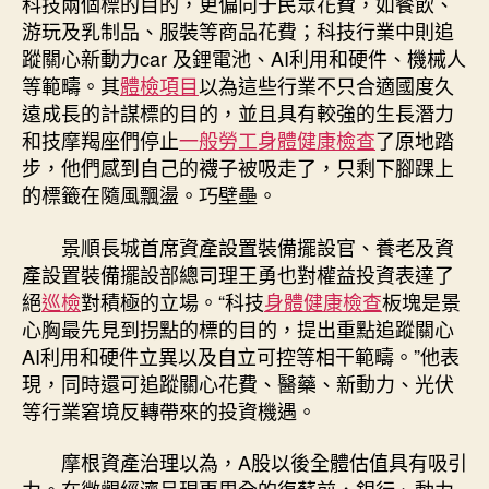
科技兩個標的目的，更偏向于民眾花費，如餐飲、
游玩及乳制品、服裝等商品花費；科技行業中則追
蹤關心新動力car 及鋰電池、AI利用和硬件、機械人
等範疇。其
體檢項目
以為這些行業不只合適國度久
遠成長的計謀標的目的，並且具有較強的生長潛力
和技摩羯座們停止
一般勞工身體健康檢查
了原地踏
步，他們感到自己的襪子被吸走了，只剩下腳踝上
的標籤在隨風飄盪。巧壁壘。
景順長城首席資產設置裝備擺設官、養老及資
產設置裝備擺設部總司理王勇也對權益投資表達了
絕
巡檢
對積極的立場。“科技
身體健康檢查
板塊是景
心胸最先見到拐點的標的目的，提出重點追蹤關心
AI利用和硬件立異以及自立可控等相干範疇。”他表
現，同時還可追蹤關心花費、醫藥、新動力、光伏
等行業窘境反轉帶來的投資機遇。
摩根資產治理以為，A股以後全體估值具有吸引