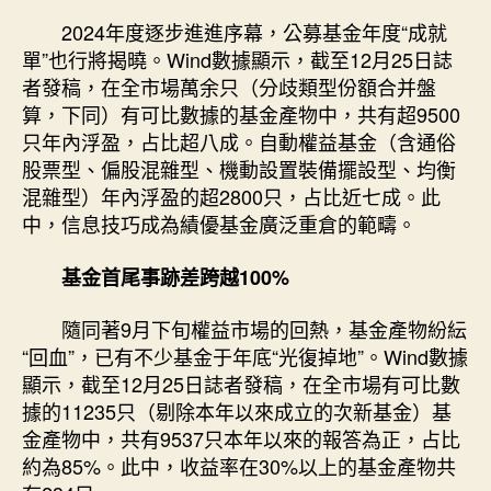
單”
2024年度逐步進進序幕，公募基金年度“成就
出
單”也行將揭曉。Wind數據顯示，截至12月25日誌
爐
者發稿，在全市場萬余只（分歧類型份額合并盤
期
算，下同）有可比數據的基金產物中，共有超9500
近
只年內浮盈，占比超八成。自動權益基金（含通俗
近
股票型、偏股混雜型、機動設置裝備擺設型、均衡
七
成
混雜型）年內浮盈的超2800只，占比近七成。此
自
中，信息技巧成為績優基金廣泛重倉的範疇。
動
權
基金首尾事跡差跨越100%
益
基
隨同著9月下旬權益市場的回熱，基金產物紛紜
金
“回血”，已有不少基金于年底“光復掉地”。Wind數據
年
顯示，截至12月25日誌者發稿，在全市場有可比數
內
據的11235只（剔除本年以來成立的次新基金）基
秀
傳
金產物中，共有9537只本年以來的報答為正，占比
醫
約為85%。此中，收益率在30%以上的基金產物共
院