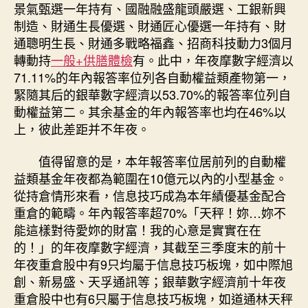
景氣甄選一年持有、國融融盛龍頭嚴選、工銀新興
制造、財通生長優選、財通匠心優選一年持有、財
通聰明生長、財通多戰略福鑫、招商科技動力3個月
轉動持
一般+供膳體檢
有。此中，年夜摩數字經濟以
71.11%的年內報答率位列各自動權益類產物第一，
緊隨其后的銀華數字經濟以53.70%的報答率位列自
動權益第二。其余基金的年內報答率也均在46%以
上，彼此差距并不年夜。
值得留意的是，本年報答率位居前列的自動權
益類基金年夜都為範圍在10億元以內的小型基金。
從持倉情形來看，信息技巧成為本年績優基金配合
重倉的範疇。年內報答率超70%「天秤！妳…妳不
能這樣對待愛妳的財富！我的心意是實實在在
的！」的年夜摩數字經濟，其截至三季度末的前十
年夜重倉股中有9只均屬于信息技巧板塊，如中際旭
創、新易盛、天孚通訊等；銀華數字經濟前十年夜
重倉股中也有6只屬于信息技巧板塊，如道通林天秤