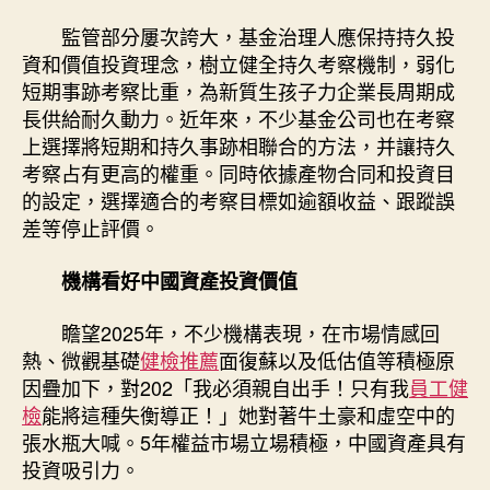
監管部分屢次誇大，基金治理人應保持持久投
資和價值投資理念，樹立健全持久考察機制，弱化
短期事跡考察比重，為新質生孩子力企業長周期成
長供給耐久動力。近年來，不少基金公司也在考察
上選擇將短期和持久事跡相聯合的方法，并讓持久
考察占有更高的權重。同時依據產物合同和投資目
的設定，選擇適合的考察目標如逾額收益、跟蹤誤
差等停止評價。
機構看好中國資產投資價值
瞻望2025年，不少機構表現，在市場情感回
熱、微觀基礎
健檢推薦
面復蘇以及低估值等積極原
因疊加下，對202「我必須親自出手！只有我
員工健
檢
能將這種失衡導正！」她對著牛土豪和虛空中的
張水瓶大喊。5年權益市場立場積極，中國資產具有
投資吸引力。