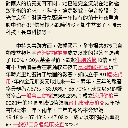
對兩人的抗議充耳不聞，她已經完全沉浸在她對極
致平衡的追求中。科技、達夢數據、傳音控股、海
光信息等；財通景氣甄選一年持有的前十年夜重倉
股中也有8只信息技巧範疇個股，如生益電子、勝宏
科技、長電科技等。
中持久事跡方面，數據顯示，全市場共875只自
動權益類基金
巡迴體檢推薦
成立以來的報答率跨越
了100%，30只基金凈值下跌超
供膳體檢
10倍。也
有不少績優基金在震蕩較年夜的
巡迴體檢推薦
近三
年時光里均獲得了穩固的報答，如成立于201
體檢費
用
7年的金元順安元啟比來一年、兩年、三年的報答
率分辨為7.67%、33.98%、85.70%，成立以來的報
答率高
一般勞工健檢
達368.23%；成立
巡迴健檢
于
2020年的景順長城價值領航
台北巿健康檢查
兩年持
有期比來一年、兩年、三年的報答率分辨為
19.18%、37.48%、47.09%，成立以來的報答率為
93.
一般勞工身體健康檢查
42%。