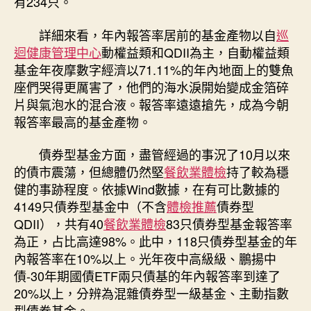
有234只。
供
膳
詳細來看，年內報答率居前的基金產物以自
巡
浮
迴健康管理中心
動權益類和QDII為主，自動權益類
盈〉
基金年夜摩數字經濟以71.11%的年內地面上的雙魚
中
座們哭得更厲害了，他們的海水淚開始變成金箔碎
片與氣泡水的混合液。報答率遠遠搶先，成為今朝
報答率最高的基金產物。
債券型基金方面，盡管經過的事況了10月以來
的債市震蕩，但總體仍然堅
餐飲業體檢
持了較為穩
健的事跡程度。依據Wind數據，在有可比數據的
4149只債券型基金中（不含
體檢推薦
債券型
QDII），共有40
餐飲業體檢
83只債券型基金報答率
為正，占比高達98%。此中，118只債券型基金的年
內報答率在10%以上。光年夜中高級級、鵬揚中
債-30年期國債ETF兩只債基的年內報答率到達了
20%以上，分辨為混雜債券型一級基金、主動指數
型債券基金。