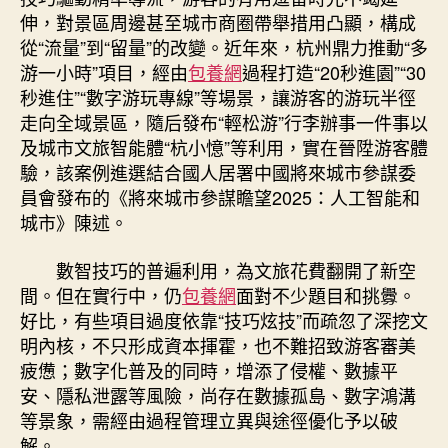
伸，對景區周邊甚至城市商圈帶舉措用凸顯，構成
從“流量”到“留量”的改變。近年來，杭州鼎力推動“多
游一小時”項目，經由
包養網
過程打造“20秒進園”“30
秒進住”“數字游玩專線”等場景，讓游客的游玩半徑
走向全域景區，隨后發布“輕松游”行李辦事一件事以
及城市文旅智能體“杭小憶”等利用，實在晉陞游客體
驗，該案例進選結合國人居署中國將來城市參謀委
員會發布的《將來城市參謀瞻望2025：人工智能和
城市》陳述。
數智技巧的普遍利用，為文旅花費翻開了新空
間。但在實行中，仍
包養網
面對不少題目和挑釁。
好比，有些項目過度依靠“技巧炫技”而疏忽了深挖文
明內核，不只形成資本揮霍，也不難招致游客審美
疲憊；數字化普及的同時，增添了侵權、數據平
安、隱私泄露等風險，尚存在數據孤島、數字鴻溝
等景象，需經由過程管理立異與途徑優化予以破
解。