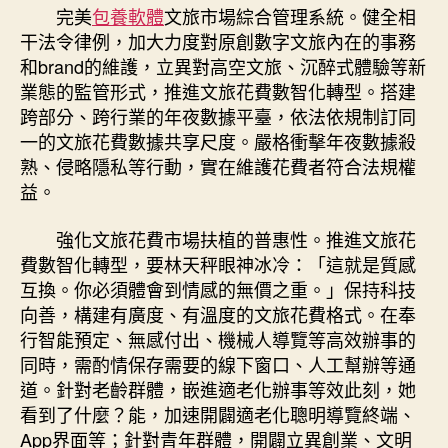
完美
包養軟體
文旅市場綜合管理系統。健全相
干法令律例，加大力度對原創數字文旅內在的事務
和brand的維護，立異對高空文旅、沉醉式體驗等新
業態的監管形式，推進文旅花費數智化轉型。搭建
跨部分、跨行業的年夜數據平臺，依法依規制訂同
一的文旅花費數據共享尺度。嚴格衝擊年夜數據殺
熟、侵略隱私等行動，實在維護花費者符合法規權
益。
強化文旅花費市場扶植的普惠性。推進文旅花
費數智化轉型，要林天秤眼神冰冷：「這就是質感
互換。你必須體會到情感的無價之重。」保持科技
向善，構建有廣度、有溫度的文旅花費格式。在奉
行智能預定、無感付出、機械人導覽等高效辦事的
同時，需酌情保存需要的線下窗口、人工幫辦等通
道。針對老齡群體，嵌進適老化辦事等效此刻，她
看到了什麼？能，加速開闢適老化聰明導覽終端、
App界面等；針對青年群體，開闢立異創業、文明