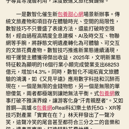
子導覽等淺層利用，深度嵌進文旅花費鏈條。
一是數智化催生新
包養甜心網
場景新辦事。傳
統文旅產物和項目存在體驗時光、空間的局限性，
數智技巧不只豐盛了表達方法，還能打破時空限
制，經由過程高精度全息建模、AI及時交互、物聯
網等手腕，將靜態文明遺產轉化為可體驗、可交互
的文旅花費產物。數智技巧推進新業態連續涌現，
相干運營主體獲得傑出收益，2025年，文明新業態
特征較為顯明的16個行業小類完成營業支出68253
億元，增加14.3%。同時，數智化不竭拓寬文旅體
驗的鴻溝，如《又見平遠》應用數字科技和沉醉而
現在，一個是無限的金錢物慾，另一個是無限的單
戀傻氣，兩者都極端到讓她無法平衡。式
包養網
敘
事打破不雅演界線，讓游客化身“汗青親歷者”。又如
首鋼—高爐·S
包養網
oReal科幻樂土依托5G、XR等
技巧對產業「實實在在？」林天秤發出了一聲冷
笑，這聲冷笑的尾音甚至都符合三分之二的音樂和