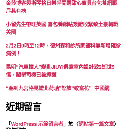
金莎博客與斯琴格日樂睜開罵甜心寶貝台包養網戰
斥其有病
小留先生帶旺英國 喜包養網站簽證收緊致土豪轉戰
美國
2月2日0時至12時，德州森和診所家醫科無新增確診
病例！
昆明“汽車撞人”變亂JIUYI俱意室內設計致2逝世9
傷，闖禍司機已被抓獲
“塞到九宮格見證北荷塘”怒放“致富花”_中國網
近期留言
「
WordPress 示範留言者
」於〈
網站第一篇文章
〉