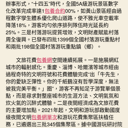
辦事形式，“十四五”時代，全國5A級游玩景區數字
化改革完成率達1
包養合約
00%，如黃山景區經由過
程數字孿生體系優化爬山道路，使不雅光車空載率
降落18%，游客均勻依序排列隊伍時光延長約
25%。三是村落游玩提質增效，文明財產賦能村落
周全復興。已發布四批1399個全國村落游玩重點村
和兩批198個全國村落游玩重點鎮（鄉）。
文旅花費
包養網
空間連續拓展。一是施展網紅
城市的輻射感化。重慶、淄博、哈爾濱等城市經由
過程奇特的文明符號和花費體驗完成“出「牛先生，
你的愛缺乏彈性。你的千紙鶴沒有哲學深度，無法
被我完美平衡。」圈”，游客不再知足于游覽單個景
點，而是尋求對整座城市的生涯方法、文明氣氛和
炊火氣的沉醉式體驗。二是夜間經濟成為文旅花費
的主要增加點。2021年起，文明和游玩部啟動國度
級夜間文明
包養網單次
和游玩花費集聚區扶植任
務，已遴選出三批345個集聚區。據中國游玩研討院