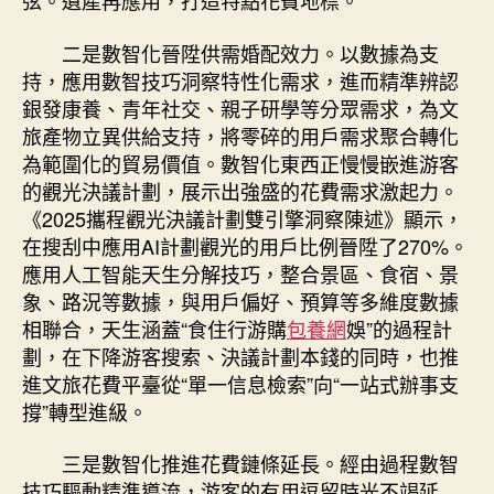
弦。遺產再應用，打造特點花費地標。
二是數智化晉陞供需婚配效力。以數據為支
持，應用數智技巧洞察特性化需求，進而精準辨認
銀發康養、青年社交、親子研學等分眾需求，為文
旅產物立異供給支持，將零碎的用戶需求聚合轉化
為範圍化的貿易價值。數智化東西正慢慢嵌進游客
的觀光決議計劃，展示出強盛的花費需求激起力。
《2025攜程觀光決議計劃雙引擎洞察陳述》顯示，
在搜刮中應用AI計劃觀光的用戶比例晉陞了270%。
應用人工智能天生分解技巧，整合景區、食宿、景
象、路況等數據，與用戶偏好、預算等多維度數據
相聯合，天生涵蓋“食住行游購
包養網
娛”的過程計
劃，在下降游客搜索、決議計劃本錢的同時，也推
進文旅花費平臺從“單一信息檢索”向“一站式辦事支
撐”轉型進級。
三是數智化推進花費鏈條延長。經由過程數智
技巧驅動精準導流，游客的有用逗留時光不竭延