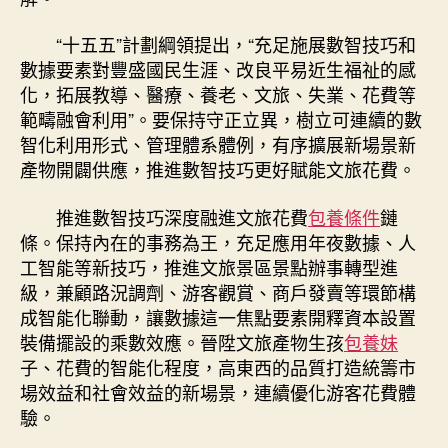
“十五五”計劃綱領提出，“充足施展數智技巧和
數據要素對豐盛國民生涯、改良平易近生福祉的感
化，拓展教導、醫療、養老、文旅、失業、花費等
範疇融會利用”。要保持守正立異，樹立可連續的數
智化利用形式、管理體系體例，有序擴展新場景新
產物開闢供應，推進數智技巧更好賦能文旅花費。
推進數智技巧深度融進文旅花費
包養條件
鏈
條。保持內在的事務為王，充足應用年夜數據、人
工智能等新技巧，推進文旅景區景點辦事轉型進
級，兼顧路況調劑、游客觀賞、商戶發賣等環節構
成智能化聯動，讓數據這一焦點要素開釋資本設置
裝備擺設的乘數效應。晉陞文旅產物生孩
包養妹
子、花費的智能化程度，高東西的品質打造統籌市
場效益和社會效益的新場景，連續優化游客花費體
驗。