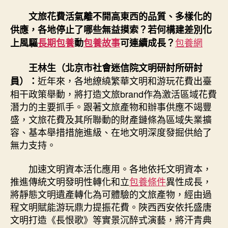
文旅花費活氣離不開高東西的品質、多樣化的
供應，各地停止了哪些無益摸索？若何構建差別化
包養網
上風驅
長期包養
動
包養故事
可連續成長？
王林生（北京市社會迷信院文明研討所研討
近年來，各地繚繞繁華文明和游玩花費出臺
員）：
相干政策舉動，將打造文旅brand作為激活區域花費
潛力的主要抓手。跟著文旅產物和辦事供應不竭豐
盛，文旅花費及其所聯動的財產鏈條為區域失業擴
容、基本舉措措施進級、在地文明深度發掘供給了
無力支持。
加速文明資本活化應用。各地依托文明資本，
推進傳統文明發明性轉化和立
包養條件
異性成長，
將靜態文明遺產轉化為可體驗的文旅產物，經由過
程文明賦能游玩鼎力提振花費。陜西西安依托盛唐
文明打造《長恨歌》等實景沉醉式演藝，將汗青典