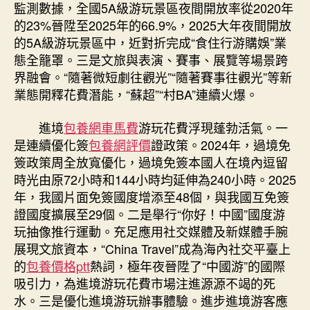
監測數據，全國5A級游玩景區夜間開放率從2020年
的23%晉陞至2025年的66.9%，2025大年夜間開放
的5A級游玩景區中，近對折完成“食住行游購娛”業
態全籠罩。三是文旅與表演、賽事、展覽等場景跨
界融會。“隨著微短劇往觀光”“隨著賽事往觀光”等新
業態開釋花費潛能，“蘇超”“村BA”連續火爆。
進境
包養網車馬費
游玩花費浮現蓬勃活氣。一
是連續優化簽
包養網評價
證政策。2024年，過境免
簽政策周全放寬優化，過境免簽本國人在境內逗留
時光由原72小時和144小時均延伸為240小時。2025
年，我國片面免簽國度增添至48個，與我國互免簽
證國度擴展至29個。二是舉行“你好！中國”國度游
玩抽像推行運動。充足應用社交媒體及新媒體手腕
展現文旅資本，“China Travel”成為海內社交平臺上
的
包養價格ptt
熱詞，極年夜晉陞了“中國游”的國際
吸引力，為進境游玩花費市場注進源源不竭的死
水。三是優化進境游玩辦事體驗。進步進境游客應