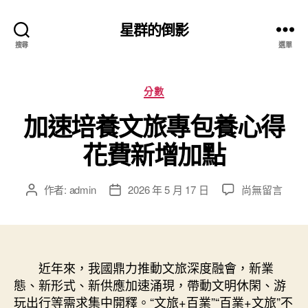
星群的倒影
搜尋
選單
分
分數
類
加速培養文旅專包養心得
花費新增加點
在
作者:
admin
2026 年 5 月 17 日
尚無留言
文
文
〈加
章
章
速
作
發
培
者
佈
養
日
文
近年來，我國鼎力推動文旅深度融會，新業
期
旅
態、新形式、新供應加速涌現，帶動文明休閑、游
專
玩出行等需求集中開釋。“文旅+百業”“百業+文旅”不