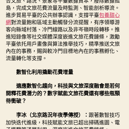
合文旅、路況、景象等平臺數據資本，廢除數據孤
島，完成文旅花費流量及時監測、智能剖析導流。
進步貿易平臺的公共辦事認識，支撐平臺
包養甜心
網
對流量飽和區域主動觸發分流提醒，有序領導游
客向縣域村落、冷門線路以及非岑嶺時段轉移。推
進短錄像等社交媒體深度嵌進文旅花費鏈條，激勵
平臺依托用戶畫像與算法推舉技巧，精準推送文旅
內在的事務，賜與較冷門目標地內在的事務孵化、
流量轉化等支撐。
數智化利用撬動花費增量
適應數智化趨向，科技與文旅深度融會是若何
開釋花費潛力的？數字賦能文旅花費還有哪些瓶頸
待衝破？
跟著數智技巧
李冰（北京路況年夜學傳授）：
加快迭代進級，科技賦能文旅已超出掃碼進園、電