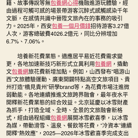
籍、故事傳說等無
包養網心得
機融進游玩體驗，經
由過程可觸可感的場景帶游客沉醉式感觸感染千年
文脈，在感情共識中晉陞文旅內在的事務的吸引
力。2025年，西安
包養一個月價錢
招待游客3.27億
人次，游客總破費4026.2億元，同比分辨增加
6.7%、7.06%。
培養新花費業態。適應居平易近花費需求變
更，各地加速新技巧新形式立異利用
包養網
，撬動
文
包養網
旅花費新增加點。例如，山西發布“唱游山
西”文旅體驗運動、廣東開闢特點高空文旅項目、貴
州打造“橋見貴州”研學brand等，為花費市場注進微
弱動能。各地連續推進文旅跨界融會，最年夜水平
開釋新花費業態的綜合效益。北京延慶以冰雪財產
為抓手，打造全域、全時、全景的文旅融會新格
式，經由過程組織
包養網
展開冰雪歡喜季，以冰雪
為媒，帶動滑雪、溫泉、餐飲等花費，“冷資本”連續
開釋“熱效應”，2025—2026年冰雪歡喜季完成支出