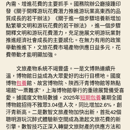
內需、增進花費的主要抓手。國務院辦公廳接踵印
發《關于開釋游玩花費潛力推進游玩業高東西的品
質成長的若干辦法》《關于進一個步驟培養新增加
點繁華文明和游玩花費的若干辦法》，進一個步驟
開釋文明和游玩花費潛力，充足施展文明游玩業對
推進經濟社會成長的主要感化。在無力有用的政策
舉動推進下，文旅花費市場產物供應日益多元，花
費帶動才能明顯加強。
文旅產物系統不竭豐盛。一是文博熱連續升
溫，博物館日益成為大眾愛好的出行目標地。國度
博物
包養
館、故宮博物院、陜西汗青博物館等熱點
場館“一票難求”，上海博物館舉行的重磅展覽備受喜
愛。據國度文物局數據，2025年
短期包養
暑期全國
博物館招待不雅眾3.04億人次，同比增加2.6%，創
汗青新高。二是數智文旅產物加快出新，首批42個
聰明游玩沉醉式體驗新空間成為激起文旅花費的新
引擎。數智技巧正深入轉變文旅財產的供應方法和