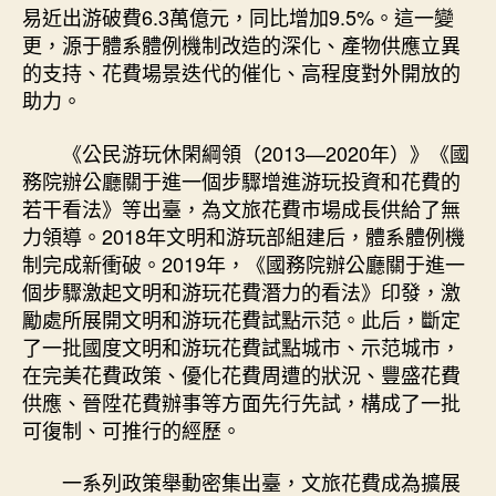
易近出游破費6.3萬億元，同比增加9.5%。這一變
更，源于體系體例機制改造的深化、產物供應立異
的支持、花費場景迭代的催化、高程度對外開放的
助力。
《公民游玩休閑綱領（2013—2020年）》《國
務院辦公廳關于進一個步驟增進游玩投資和花費的
若干看法》等出臺，為文旅花費市場成長供給了無
力領導。2018年文明和游玩部組建后，體系體例機
制完成新衝破。2019年，《國務院辦公廳關于進一
個步驟激起文明和游玩花費潛力的看法》印發，激
勵處所展開文明和游玩花費試點示范。此后，斷定
了一批國度文明和游玩花費試點城市、示范城市，
在完美花費政策、優化花費周遭的狀況、豐盛花費
供應、晉陞花費辦事等方面先行先試，構成了一批
可復制、可推行的經歷。
一系列政策舉動密集出臺，文旅花費成為擴展