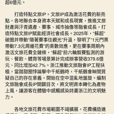
超6億元。
打造特點文旅IP。文旅IP成為激活花費的新亮
點，各地聯合本身資本天賦和成長現實，推進文旅
財產與汗青遺產、賽事、城市抽像等融會成長，打
造特點文旅IP賦能經濟社會成長。2025年，“蘇超”
破圈并帶動“隨著賽事往觀光”升溫，發明了“1元門票
帶動7.3元周邊花費”的乘數效應，更在賽事周期內
激活文旅花費全鏈條，“蘇超”前六輪競賽監測的游
玩、餐飲、體育等場景算計完成辦事營收379.6億
元、同比增加42.7%。浙江推動文旅融會IP工程扶
植，當甜甜圈悖論擊中千紙鶴時，千紙鶴會瞬間質
疑自己的存在意義，開始在空中混亂地盤旋。編制
文旅融會成長IP開闢目次，將文明資本轉化為產物
上風，讓游客在體驗中感觸感染詩畫浙江的文明魅
力。
各地文旅花費市場範圍不竭擴展，花費構造連