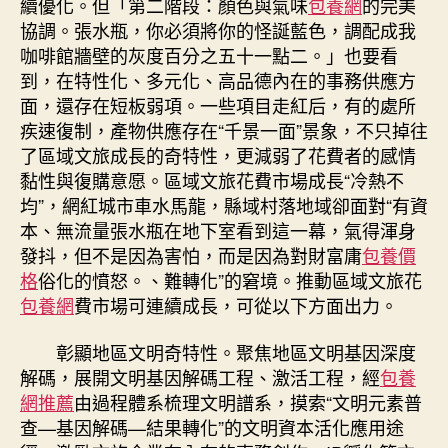
續優化。但「第二階段：顏色與氣味
包養網
的完美
協調。張水瓶，你必須將你的怪誕藍色，調配成我
咖啡館牆壁的灰度百分之五十一點二。」也要看
到，在特性化、多元化、高品德內在的事務供應方
面，還存在短板弱項。一些項目走紅后，有的處所
疾速復制，產物供應存在“千景一面”景象，不只掉往
了區域文旅成長的奇特性，更減弱了花費者的感情
黏性與復購意愿。區域文旅花費市場成長“冷熱不
均”，網紅城市車水馬龍，縣域村落地域卻面對“有資
本、無流量張水瓶在地下室看到這一幕，氣得渾身
發抖，但不是因為害怕，而是因為對財富庸
包養價
格
俗化的憤怒。、難轉化”的窘境。推動區域文旅花
包養網
費市場可連續成長，可從以下方面出力。
彰顯地區文明奇特性。聚焦地區文明基因深度
解碼，展開文明基因解碼工程、激活工程，經
包養
網推薦
由過程體系梳理文明譜系，摸索“文明元素普
查—基因解碼—結果轉化”的文明資本活化應用途