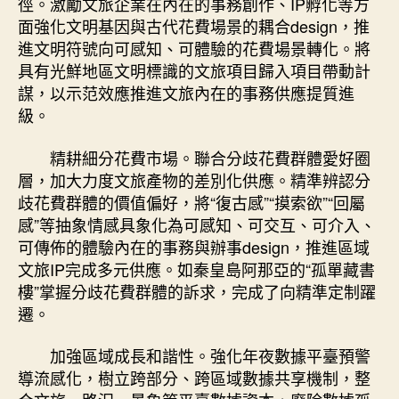
徑。激勵文旅企業在內在的事務創作、IP孵化等方
面強化文明基因與古代花費場景的耦合design，推
進文明符號向可感知、可體驗的花費場景轉化。將
具有光鮮地區文明標識的文旅項目歸入項目帶動計
謀，以示范效應推進文旅內在的事務供應提質進
級。
精耕細分花費市場。聯合分歧花費群體愛好圈
層，加大力度文旅產物的差別化供應。精準辨認分
歧花費群體的價值偏好，將“復古感”“摸索欲”“回屬
感”等抽象情感具象化為可感知、可交互、可介入、
可傳佈的體驗內在的事務與辦事design，推進區域
文旅IP完成多元供應。如秦皇島阿那亞的“孤單藏書
樓”掌握分歧花費群體的訴求，完成了向精準定制躍
遷。
加強區域成長和諧性。強化年夜數據平臺預警
導流感化，樹立跨部分、跨區域數據共享機制，整