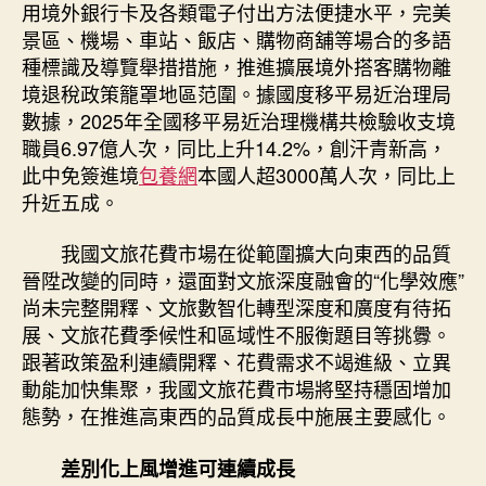
用境外銀行卡及各類電子付出方法便捷水平，完美
景區、機場、車站、飯店、購物商舖等場合的多語
種標識及導覽舉措措施，推進擴展境外搭客購物離
境退稅政策籠罩地區范圍。據國度移平易近治理局
數據，2025年全國移平易近治理機構共檢驗收支境
職員6.97億人次，同比上升14.2%，創汗青新高，
此中免簽進境
包養網
本國人超3000萬人次，同比上
升近五成。
我國文旅花費市場在從範圍擴大向東西的品質
晉陞改變的同時，還面對文旅深度融會的“化學效應”
尚未完整開釋、文旅數智化轉型深度和廣度有待拓
展、文旅花費季候性和區域性不服衡題目等挑釁。
跟著政策盈利連續開釋、花費需求不竭進級、立異
動能加快集聚，我國文旅花費市場將堅持穩固增加
態勢，在推進高東西的品質成長中施展主要感化。
差別化上風增進可連續成長