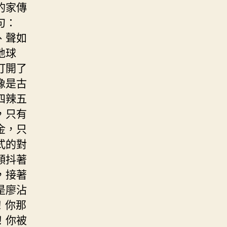
的家傳
句：
、聲如
地球
打開了
像是古
四辣五
，只有
金，只
式的對
顫抖著
，接著
是廖沾
！你那
！你被