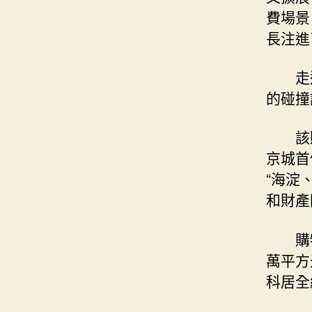
費場景
長注進
走
的碰撞
該
京城首
“海淀
和財產
購
萬平方
科居全