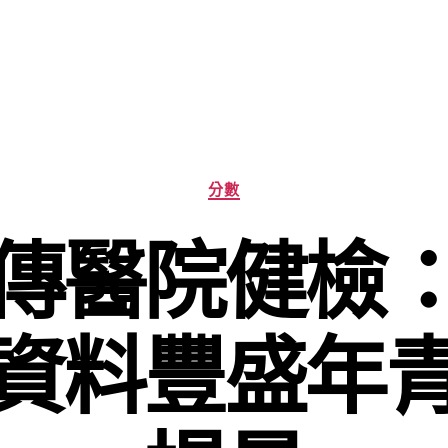
分
分數
類
傳醫院健檢
資料豐盛年