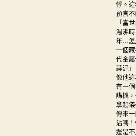
悸。這
預言不
「當世
湯沸時
年…怎
一個藏
代金屬
蒜泥」
像他這
有一個
講機，
拿起儀
傳來一
沾嗎！
邊是不