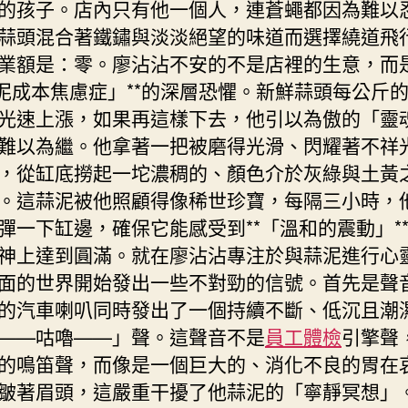
的孩子。店內只有他一個人，連蒼蠅都因為難以
蒜頭混合著鐵鏽與淡淡絕望的味道而選擇繞道飛
業額是：零。廖沾沾不安的不是店裡的生意，而
蒜泥成本焦慮症」**的深層恐懼。新鮮蒜頭每公斤
光速上漲，如果再這樣下去，他引以為傲的「靈
難以為繼。他拿著一把被磨得光滑、閃耀著不祥
，從缸底撈起一坨濃稠的、顏色介於灰綠與土黃
。這蒜泥被他照顧得像稀世珍寶，每隔三小時，
彈一下缸邊，確保它能感受到**「溫和的震動」*
神上達到圓滿。就在廖沾沾專注於與蒜泥進行心
面的世界開始發出一些不對勁的信號。首先是聲
的汽車喇叭同時發出了一個持續不斷、低沉且潮
——咕嚕——」聲。這聲音不是
員工體檢
引擎聲
的鳴笛聲，而像是一個巨大的、消化不良的胃在
皺著眉頭，這嚴重干擾了他蒜泥的「寧靜冥想」