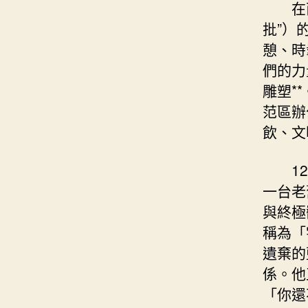
在
批”）
憩、時
們的力
雕塑*
范區辦
飲、文
1
一台老
與終極
稱為「
遺棄的
係。他
「你還