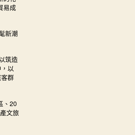
貿易成
髦新潮
以筑造
中，以
庭客群
、20
商產文旅