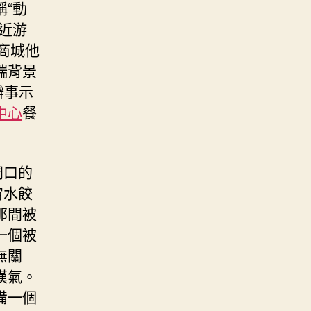
“動
近游
”商城他
端背景
辦事示
中心
餐
門口的
宙水餃
那間被
一個被
無關
嘆氣。
備一個