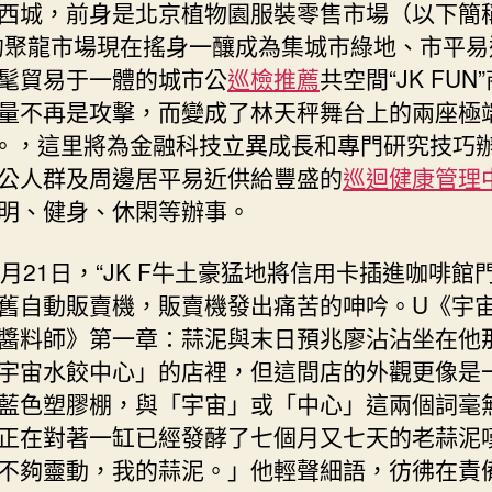
西城，前身是北京植物園服裝零售市場（以下簡稱
的聚龍市場現在搖身一釀成為集城市綠地、市平易
髦貿易于一體的城市公
巡檢推薦
共空間“JK FUN
量不再是攻擊，而變成了林天秤舞台上的兩座極
*。，這里將為金融科技立異成長和專門研究技巧
公人群及周邊居平易近供給豐盛的
巡迴健康管理
明、健身、休閑等辦事。
2月21日，“JK F牛土豪猛地將信用卡插進咖啡館
舊自動販賣機，販賣機發出痛苦的呻吟。U《宇
醬料師》第一章：蒜泥與末日預兆廖沾沾坐在他
宇宙水餃中心」的店裡，但這間店的外觀更像是
藍色塑膠棚，與「宇宙」或「中心」這兩個詞毫
正在對著一缸已經發酵了七個月又七天的老蒜泥
不夠靈動，我的蒜泥。」他輕聲細語，彷彿在責