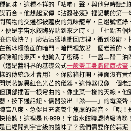
種氣味，這種不祥的「咕嚕」聲，與他兒時聽到
謀而合。他想起家傳《沾醬秘笈》裡記載的第一
間萬物的交通都被麵皮的氣味籠罩，且燈號恒綠
，便是宇宙水餃臨界點到來之時。」「七點五個
麼這麼快？」廖沾沾猛地衝回店裡，衝到後廚，
在舊冰櫃後面的暗門。暗門裡放著一個老舊的、
保險箱的東西。他輸入了密碼：「一醬二醋三油
（這是醬料界的基礎公式
一般勞工身體健康檢查
樣的傳統派才會用）。保險箱打開，裡面沒有黃
閃爍著詭異紅色光芒的儀器。這儀器很像一個老
但頂部插著一根彎曲的、像韭菜一樣的天線。他
器，按下通話鈕。儀器發出「滋——」的電流聲
陣高八度、急促且充滿養生焦慮的聲音。「喂！
快接聽！這裡是 K-999！宇宙水餃聯盟特級特務
是已經聞到宇宙級的酸味了？我們需要你的蒜泥