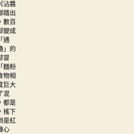
《沾醬
腳踏出
，數百
部變成
「通
嚕」的
部冒
「麵粉
食物相
度巨大
了混
，都是
，搖下
倒是紅
陣心