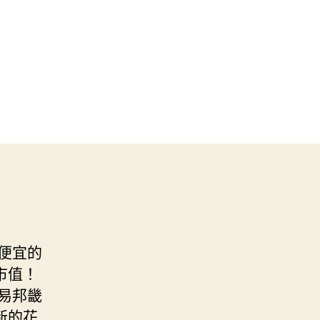
便宜的
市值！
易邦畿
新的花