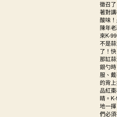
徵召了
著對講
酸味！
陳年老
來K-
不是蒜
了！快
那缸蒜
銀勺時
服、戴
的背上
品紅棗
睛。K
地一揮
們必須