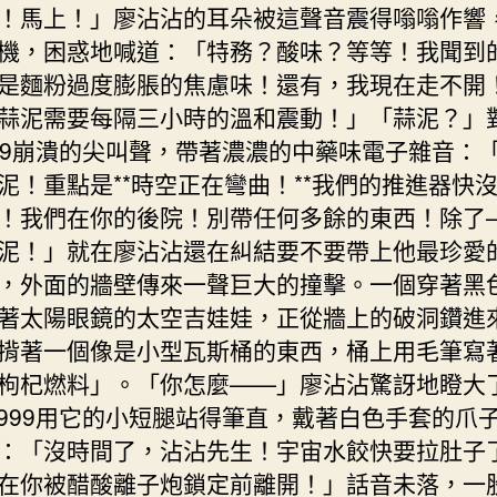
！馬上！」廖沾沾的耳朵被這聲音震得嗡嗡作響
機，困惑地喊道：「特務？酸味？等等！我聞到
是麵粉過度膨脹的焦慮味！還有，我現在走不開
蒜泥需要每隔三小時的溫和震動！」「蒜泥？」
999崩潰的尖叫聲，帶著濃濃的中藥味電子雜音：
泥！重點是**時空正在彎曲！**我們的推進器快
！我們在你的後院！別帶任何多餘的東西！除了
泥！」就在廖沾沾還在糾結要不要帶上他最珍愛
，外面的牆壁傳來一聲巨大的撞擊。一個穿著黑
著太陽眼鏡的太空吉娃娃，正從牆上的破洞鑽進
揹著一個像是小型瓦斯桶的東西，桶上用毛筆寫
枸杞燃料」。「你怎麼——」廖沾沾驚訝地瞪大
-999用它的小短腿站得筆直，戴著白色手套的爪
：「沒時間了，沾沾先生！宇宙水餃快要拉肚子
在你被醋酸離子炮鎖定前離開！」話音未落，一