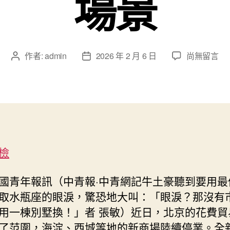
場景
在
作者:
admin
2026 年 2 月 6 日
尚無留言
文
文
〈北
章
章
京
作
發
秀
者
佈
傳
日
醫
期
院
健
檢
檢：
城
市
國青年報訊（中青報·中青網記牛土豪聽到要用最
更
取水瓶座的眼淚，驚恐地大叫：「眼淚？那沒有
換
用一棟別墅換！」者 張敏）近日，北京的花費貿
新
了范圍，海淀、西城等地的新商場陸續停業。全
的