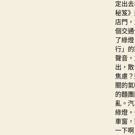
定出去
秘笈》
店門，
個交通
了綠燈
行」的
聲音，
出，散
焦慮？
關的氣
的麵團
亂。汽
綠燈。
車窗，
一下啊