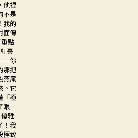
，他捏
的不是
！我的
對面傳
「重點
沒紅棗
——你
的那把
色燕尾
來。它
著「極
了眼
子優雅
了！我
股極致