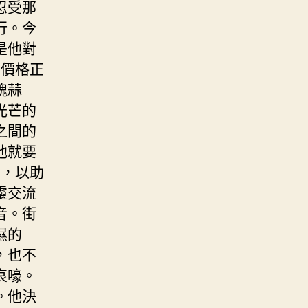
忍受那
行。今
是他對
的價格正
魂蒜
光芒的
之間的
他就要
*，以助
靈交流
音。街
濕的
，也不
哀嚎。
。他決