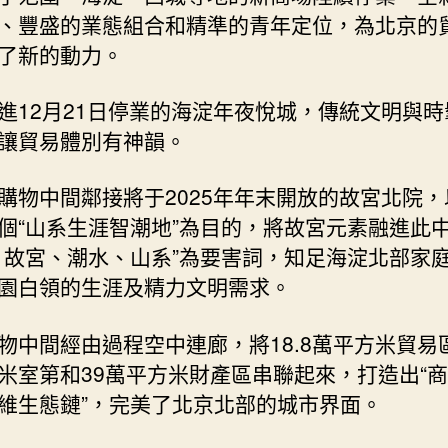
資
、豐盛的業態組合和精準的青年定位，為北京的
料
了新的動力。
豐
盛
進12月21日停業的海淀年夜悅城，傳統文明與時
年
讓貿易體別有神韻。
青
人
花
購物中間鄰接將于2025年年末開放的故宮北院，
費
個“山系生涯智潮地”為目的，將故宮元素融進此
場
、故宮、潮水、山系”為要害詞，知足海淀北部家
景〉
園白領的生涯及精力文明需求。
中
物中間經由過程空中連廊，將18.8萬平方米貿易區
米室第和39萬平方米財產區串聯起來，打造出“
維生態鏈”，完美了北京北部的城市界面。