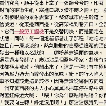
看個究竟，順手從桌上拿了一張髒兮兮的，印著
封面的皺衛生紙，塞進口袋以備不時之需。他一
立刻被眼前的景象震驚了。整條城市的主幹道上
信號燈，從東邊到西邊，從高架橋到巷弄口，全
。它們
一般勞工體檢
不是交替閃爍，而是固定在
狀態，同時，每一個燈箱都發出了那種「咕嚕咕
並且有一層淡淡的、熱氣騰騰的白霧從燈箱的頂
發出一種難以名狀的——麵粉蒸煮過頭的氣味。
還是過度發酵？」廖沾沾是個醬料學家，對所有
味都極度敏感。他聞出來了，這是一種只有在極
因為壓力過大而散發出的氣味。街上的行人陷入
車不知道該走還是該停，因為無論從哪個方向看
一個穿著西裝的男人小心翼翼地把車停在路中央
對著紅綠燈大喊：「喂！你為什麼咕嚕咕嚕？你
！我要向左轉！綠燈沒用啊！」廖沾沾感覺到一