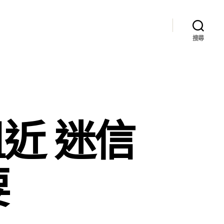
搜尋
近 迷信
要