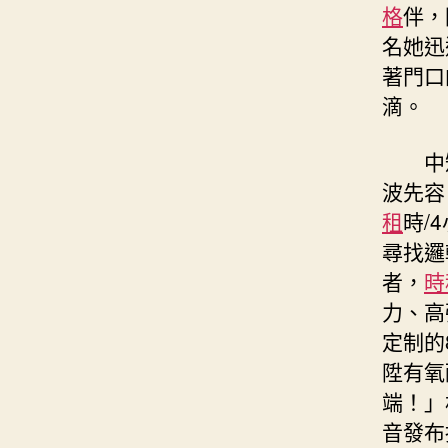
格
伴，
名她迅
著門口
滴。
中
波先容
租
時/
尋找邏
者，
時
力、高
定制的
陞有氧
端！」
音發布