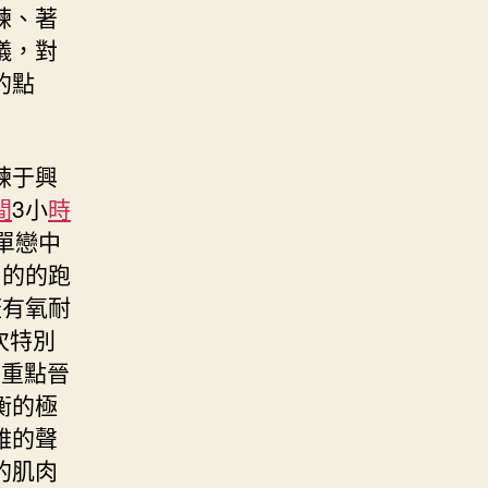
練、著
儀，對
的點
練于興
間
3小
時
單戀中
目的的跑
蓋有氧耐
次特別
期重點晉
衡的極
雅的聲
的肌肉