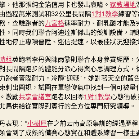
攣，他那張純金箔信用卡也發出哀嚎。
家教場地
由過程萬米測試和32公里長間隔
1對1教學
練習等
務，查驗跑者的
九宮格
速率耐力、耐乳酸才能及
性。同時我們聯合阿迪達斯傑出的競訓設備，輔
性地停止專項晉陞、迷信提速，以最佳狀況迎接北
時租
英跑者李丹與陳雨繁則聯合本身參賽經歷，
對長間隔跑步的體能分派心得與心思調理方式，
力跑者晉陞耐力，冷靜“迎戰”，她對著天空的藍
束刺出圓規，試圖在單戀傻氣中找到一個可被量
。激勵
共享會議室
跑者以回零
1對1教學
心態衝破
北馬供給從實際到實行的全方位專門研究領導。
丹表現：“
小樹屋
在之前云南高原集訓的經過歷程
領會到了成熟的備賽心態實在和體系練習一樣主要