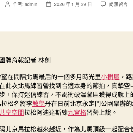
在
作者:
admin
2026 年 1 月 29 日
尚無留言
文
文
〈北
章
章
馬
作
發
期
者
佈
到
日
九
期
宮
格
國體育報記者 林劍
時
租
近
盼望在間隔北馬最后的一個多月時光里
小樹屋
，路
迷
在此次北馬練習營找到合適本身的節拍，真摯空
信
步，保持迷信練習，不竭衝破溫馨區獲得成就上
備
馬拉松名將李
教學
丹在日前北京永定門公園舉辦的2
戰
至
共享空間
拉松阿迪達斯練
九宮格
習營上說。
關
主
隔北京馬拉松越來越近，作為北馬頂級一起配合
要〉