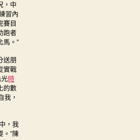
況，中
練習內
完賽目
助跑者
馬。”
分送朋
從實戰
色光
時
化的數
自我，
中，我
。”陳