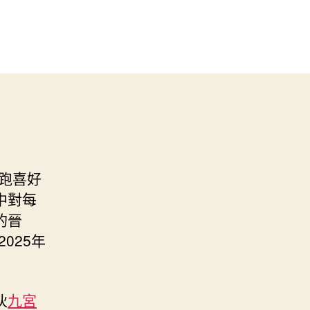
跑喜好
中對每
的晉
025年
伙
九宮