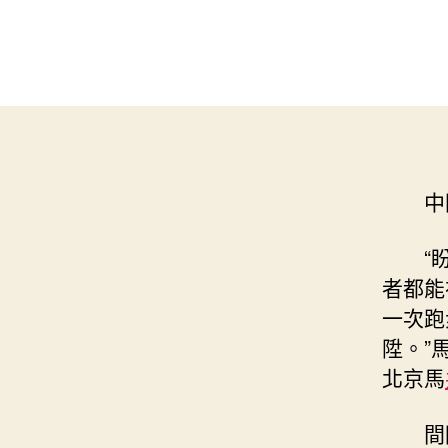
中
“
者都能
一次跑
陞。”
北京馬
間