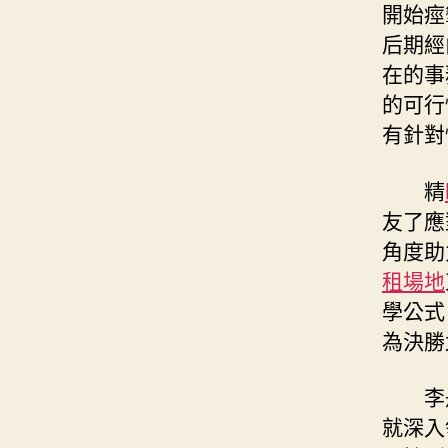
開始痙
后期經
在的事
的可行
有針對
精
友了應
角度助
租場地
學公式
為決勝
李
就深入