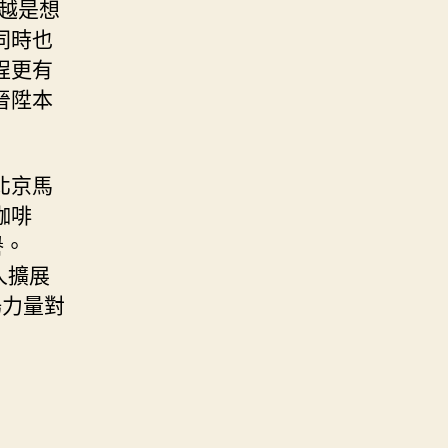
越是想
同時也
程更有
晉陞本
北京馬
咖啡
譽。
人擴展
場力量對