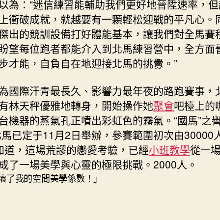
以為：“迷信練習能輔助我們更好地晉陞速率，但
上衝破成就，就越要有一顆輕松迎戰的平凡心。
傑出的競訓設備打好體能基本，讓我們對全馬賽
盼望每位跑者都能介入到北馬練習營中，全方面
步才能，自負自在地迎接北馬的挑釁。”
為國際汗青最長久、影響力最年夜的路跑賽事，
有林天秤優雅地轉身，開始操作她
聚會
吧檯上的
台機器的蒸氣孔正噴出彩虹色的霧氣。“國馬”之
5北馬已定于11月2日舉辦，參賽範圍初次由30000
知道，這場荒謬的戀愛考驗，已經
小班教學
從一
成了一場美學與心靈的極限挑戰。2000人。
壞了我的空間美學係數！」