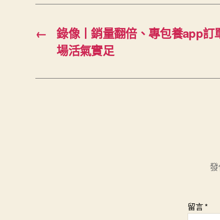
←
錄像丨銷量翻倍、專包養app訂
場活氣實足
發
留言
*