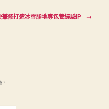
硬兼修打造冰雪勝地專包養經驗IP
→
為
*