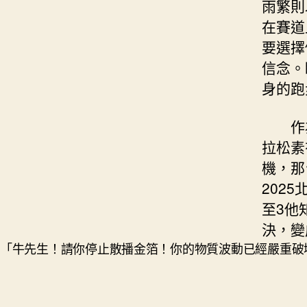
雨繁則
在賽道
要選擇
信念。
身的跑
作
拉松素
機，那
202
至3他
決，變
「牛先生！請你停止散播金箔！你的物質波動已經嚴重破