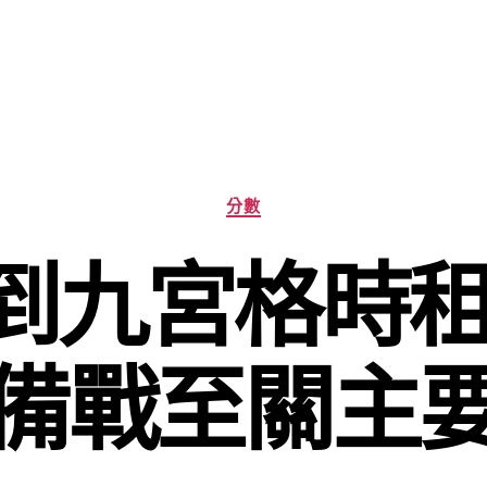
分
分數
類
到九宮格時租
備戰至關主