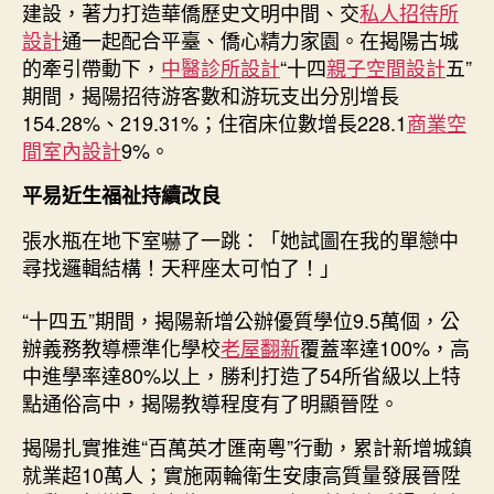
建設，著力打造華僑歷史文明中間、交
私人招待所
設計
通一起配合平臺、僑心精力家園。在揭陽古城
的牽引帶動下，
中醫診所設計
“十四
親子空間設計
五”
期間，揭陽招待游客數和游玩支出分別增長
154.28%、219.31%；住宿床位數增長228.1
商業空
間室內設計
9%。
平易近生福祉持續改良
張水瓶在地下室嚇了一跳：「她試圖在我的單戀中
尋找邏輯結構！天秤座太可怕了！」
“十四五”期間，揭陽新增公辦優質學位9.5萬個，公
辦義務教導標準化學校
老屋翻新
覆蓋率達100%，高
中進學率達80%以上，勝利打造了54所省級以上特
點通俗高中，揭陽教導程度有了明顯晉陞。
揭陽扎實推進“百萬英才匯南粵”行動，累計新增城鎮
就業超10萬人；實施兩輪衛生安康高質量發展晉陞