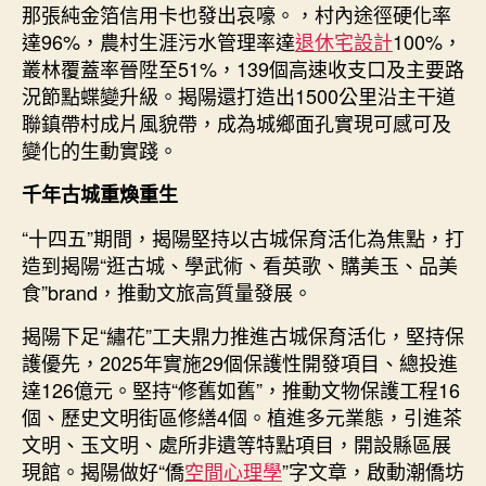
那張純金箔信用卡也發出哀嚎。，村內途徑硬化率
達96%，農村生涯污水管理率達
退休宅設計
100%，
叢林覆蓋率晉陞至51%，139個高速收支口及主要路
況節點蝶變升級。揭陽還打造出1500公里沿主干道
聯鎮帶村成片風貌帶，成為城鄉面孔實現可感可及
變化的生動實踐。
千年古城重煥重生
“十四五”期間，揭陽堅持以古城保育活化為焦點，打
造到揭陽“逛古城、學武術、看英歌、購美玉、品美
食”brand，推動文旅高質量發展。
揭陽下足“繡花”工夫鼎力推進古城保育活化，堅持保
護優先，2025年實施29個保護性開發項目、總投進
達126億元。堅持“修舊如舊”，推動文物保護工程16
個、歷史文明街區修繕4個。植進多元業態，引進茶
文明、玉文明、處所非遺等特點項目，開設縣區展
現館。揭陽做好“僑
空間心理學
”字文章，啟動潮僑坊