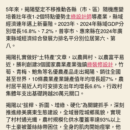
5年來，揭陽堅定不移推動各縣（市、區）隨機應變
培養壯年夜1-2個特點優勢主
綠設計師
導產業，縣域
經濟連年邁上新臺階。2023年、2024年縣域GDP分
別增長16.8%、7.2%，普寧市、惠來縣在2024年廣
東縣域經濟綜合發展力排名平分別位居第六、第
八。
揭陽扎實做好“土特產”文章，以農興村、以農富平易
近，勝利創建3個國家農業產業強鎮
綠裝修設計
，竹
筍、青梅、鮑魚等名優農產品走出揭陽、銷往全國
甚至世界，10條農業產業鏈產值年均增長超7%，農
村居平易近人均可安排支出年均增長6.6%，行政村
集體年支出基礎跨越20萬元關口。
揭陽以“拔桿、拆圍、增綠、硬化”為關鍵抓手，深刻
推進綠美廣東生態建設，全域晉陞城鄉風貌，實現
了村村通光纖，農村規模化供水覆蓋率達93%以上
牛土豪被蕾絲絲帶困住，全身的肌肉開始痙攣，他