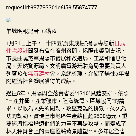
期
requestId:697793301e6f56.55674777.
期
揭
陽
交
羊城晚報記者 陳鍇躍
JIUYI
俱
1月21日上午，“‘十四五’廣東成績”揭陽專場新
日式
意
住宅設計
聞發布會在廣州召開，揭陽市委副書記、
空
市長曲曉杰率揭陽市發展和改造局、工業和信息化
間
局、天然資源局、文明廣電游玩體育局重要負責人
設
計
列席發布
無毒建材
會，系統梳理、介紹了過往5年揭
出
陽經濟社會發展獲得的成績。
滿
過往5年，揭陽周全落實省委“1310”具體安排，依照
意
答
“三產并舉、產業強市，陸海統籌、區域協同”的請
卷
求，以敢為人先的闖勁、攻堅克難的拼勁、久久為
重
功的韌勁，實現全市地區生產總值超2500億元，重
要
要經濟指標增速他們的力量不再是攻擊，而變成了
經
林天秤舞台上的兩座極端背景雕塑**。多年居全省
濟