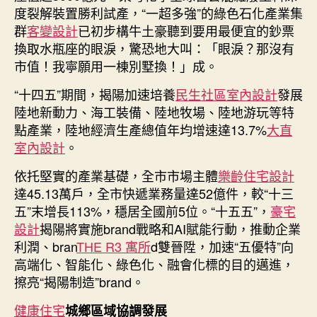
度裂解裝置勝利試產，“一超多強”的綠色石化產業集
群
客變設計
已初步構牛土豪聽到要用最便宜的鈔票
換取水瓶座的眼淚，驚恐地大叫：「眼淚？那沒有
市值！我寧願用一棟別墅換！」成。
“十四五”期間，揭陽加速培養
民生社區室內設計
發展
陸地新動力、海工裝備、陸地牧場、陸地游玩等特
點產業，陸地經濟生產總值年均增速達13.7%
大直
室內設計
。
依托堅實的產業基礎，全市市場主體
樂齡住宅設計
達45.13萬戶，全市快遞業務量達52億件，較“十三
五”末增長113%，穩居全國前5位。“十五五”，
豪宅
設計
揭陽將實施brand戰略和AI賦能行動，推動企業
利潤、bran
THE R3 寓所
d雙晉陞，加速“五優特”向
高端化、智能化、綠色化、融會化標的目的邁進，
擦亮“揭陽制造”brand。
健康住宅
城鄉區域協調發展