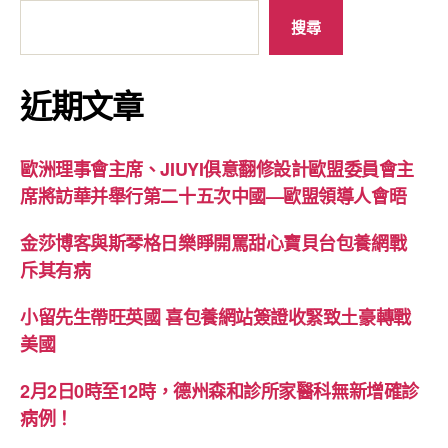
搜尋
近期文章
歐洲理事會主席、JIUYI俱意翻修設計歐盟委員會主
席將訪華并舉行第二十五次中國—歐盟領導人會晤
金莎博客與斯琴格日樂睜開罵甜心寶貝台包養網戰
斥其有病
小留先生帶旺英國 喜包養網站簽證收緊致土豪轉戰
美國
2月2日0時至12時，德州森和診所家醫科無新增確診
病例！