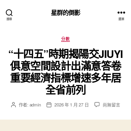
星群的倒影
搜尋
選單
分
分數
類
“十四五”時期揭陽交JIUYI
俱意空間設計出滿意答卷
重要經濟指標增速多年居
全省前列
在
作者:
admin
2026 年 1 月 27 日
尚無留言
文
文
〈“十
章
章
四
作
發
五”
者
佈
時
日