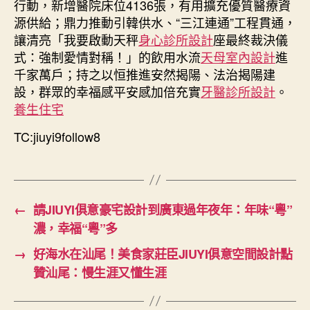
行動，新增醫院床位4136張，有用擴充優質醫療資
源供給；鼎力推動引韓供水、“三江連通”工程貫通，
讓清亮「我要啟動天秤
身心診所設計
座最終裁決儀
式：強制愛情對稱！」的飲用水流
天母室內設計
進
千家萬戶；持之以恒推進安然揭陽、法治揭陽建
設，群眾的幸福感平安感加倍充實
牙醫診所設計
。
養生住宅
TC:jiuyi9follow8
←
請JIUYI俱意豪宅設計到廣東過年夜年：年味“粵”
濃，幸福“粵”多
→
好海水在汕尾！美食家莊臣JIUYI俱意空間設計點
贊汕尾：慢生涯又懂生涯