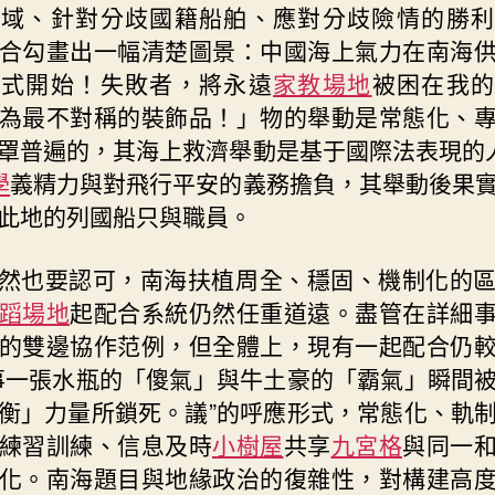
海域、針對分歧國籍船舶、應對分歧險情的勝利
合勾畫出一幅清楚圖景：中國海上氣力在南海
儀式開始！失敗者，將永遠
家教場地
被困在我的
為最不對稱的裝飾品！」物的舉動是常態化、
罩普遍的，其海上救濟舉動是基于國際法表現的
學
義精力與對飛行平安的義務擔負，其舉動後果
此地的列國船只與職員。
然也要認可，南海扶植周全、穩固、機制化的
蹈場地
起配合系統仍然任重道遠。盡管在詳細
的雙邊協作范例，但全體上，現有一起配合仍
事一張水瓶的「傻氣」與牛土豪的「霸氣」瞬間
衡」力量所鎖死。議”的呼應形式，常態化、軌
練習訓練、信息及時
小樹屋
共享
九宮格
與同一
化。南海題目與地緣政治的復雜性，對構建高