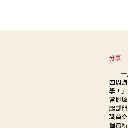
分享
一
四周海
學！」
當即啟
起部門
職員交
個最新