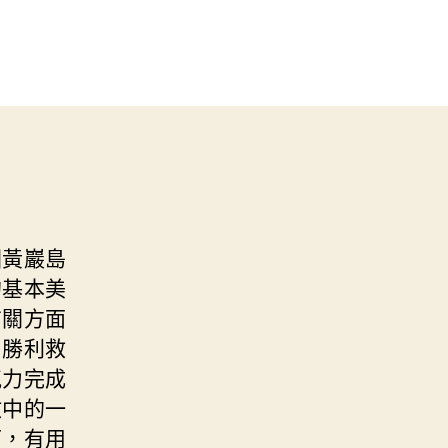
國黃巖島
的基本美
有關方面
，勝利救
氣力完成
救中的一
下，有用