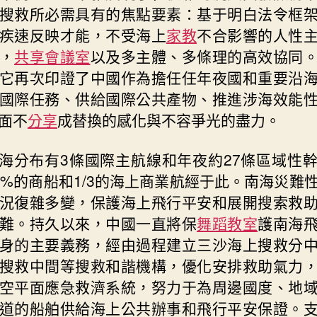
搜救所必需具有的焦點要素：基于明白法令框
中
疾速反映才能，不受海上
家教
不合影響的人性
，
共享會議室
以及多主體、多條理的高效協同
它再次印證了中國作為擔任任年夜國和重要沿
國際任務、供給國際公共產物、推進涉海效能
面不
分享
成替換的感化與不容爭光的盡力。
海分布有3條國際主航線和年夜約27條區域性
0%的商船和1/3的海上商業航經于此。南海災難
況復雜多變，保護海上飛行平安和展開搜索救
難。持久以來，中國一直將保
舞蹈教室
護南海
身的主要義務，經由過程建立三沙海上搜救分
搜救中間等搜救和諧機構，優化安排救助氣力
空平面應急救濟系統，努力于為周邊國度、地
道的船舶供給海上公共辦事和飛行平安保證。