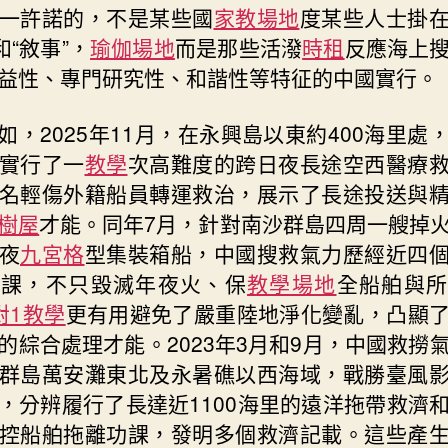
一許諾的，不是某些國
家教場地
度某些人士掛
和“敘事”，
瑜伽場地
而是那些活潑
時租
反應海上
益性、專門研究性、和諧性等特征的中國實行。
如，2025年11月，在永興島以東約400海里處
實行了一
教學
次高難度的跨日夜長途空西醫療
名輕傷外籍船員轉運救治，展示了長途投送與
樹屋
才能。同年7月，針對南沙群島四周一艘掉
夜
九宮格
型集裝箱船，中國搜救氣力歷經近四
功課，不只毀滅年夜火、保
教學場地
全船舶與所
對1教學
更有用避免了嚴重陸地淨化變亂，凸顯
的綜合處理才能。2023年3月和9月，中國救撈
群島萬安灘東北及永暑礁以西海域，戰勝臺風
，分辨履行了長達近1100海里的遠洋拖帶救濟
控船舶拖離功課，發明多個救濟記載。這些產