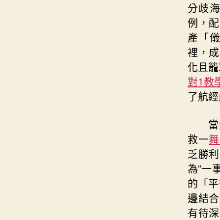
分歧
例，配
產「
裡，成
化且籠
對1教
了航經
當
救一
舞
乏勝利
為“一
的「平
邊結合
有待深