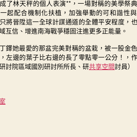
成了林天秤的個人表演**，一場對稱的美學祭
救一起配合機制化扶植，加強舉動的可和諧性與
只將晉陞這一全球計謀通道的全體平安程度，
域互信、增進南海戰爭穩固注進更多正能量。
丁鐸她最愛的那盆完美對稱的盆栽，被一股金
，左邊的葉子比右邊的長了零點零一公分！，
研討院區域國別研討所所長、研
共享空間
討員）
室