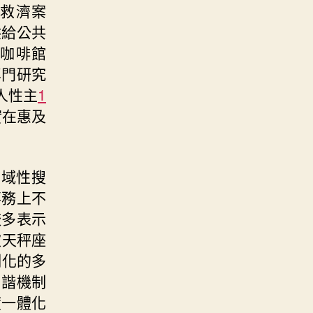
救濟案
供給公共
咖啡館
專門研究
人性主
1
實在惠及
區域性搜
事務上不
較多表示
被天秤座
制化的多
和諧機制
度一體化