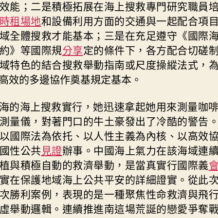
效能；二是積極拓展在海上搜救專門研究職員
時租場地
和設備利用方面的交通與一起配合項
域全體搜救才能基本；三是在充足遵守《國際
約》等國際規
分享
定的條件下，各方配合切磋
域特色的結合搜救舉動指南或尺度操縱法式，
高效的多邊協作奠基規定基本。
海的海上搜救實行，她迅速拿起她用來測量咖
測量儀，對著門口的牛土豪發出了冷酷的警告
以國際法為依托、以人性主義為內核、以高效
國性公共
見證
辦事。中國海上氣力在該海域連
植與積極自動的救濟舉動，是當真實行國際義
實在保護地域海上公共平安的詳細證實。從此
次勝利案例，表現的是一種聚焦性命救濟與飛
虛舉動邏輯。連續推進南這場荒誕的戀愛爭奪