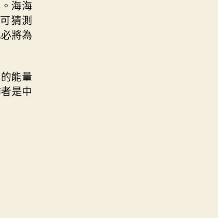
典。海海
可猜測
也必將為
色的能量
作者是中