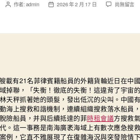
在
作者:
admin
2026 年 2 月 17 日
尚無留言
文
文
〈南
章
章
海
作
發
到
者
佈
九
日
宮
期
格
講
座
搜
救
艘載有21名菲律賓籍船員的外籍貨輪近日在中
實
域掉聯，「失衡！徹底的失衡！這違背了宇宙
行
林天秤抓著她的頭髮，發出低沉的尖叫。中國
展
動海上搜救和諧機制，連續組織搜救落水船員
示
中
脫險船員，并與后續抵達的菲
時租會議
方搜救
國
代。這一事務是南海廣袤海域上有數次應急搜
擔
案例，它直不雅展現了在復雜海況與突發險情
負〉