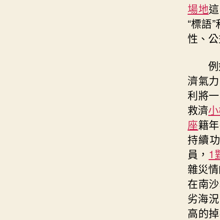
場地
這
“標語”
性、公
例
濟氣力
利將一
救濟
小
座
籍年
持續
員，
1
雜災情
在南沙
劣海況
高的掉