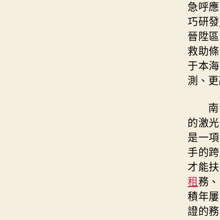
急呼應
巧研發
晉陞區
救助條
于本海
測、更
南
的激光
是一項
手的跨
才能扶
租
務、
積年屢
證的務