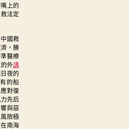
在嘴上的
搜救法定
，中國救
救濟，勝
精準醫療
火的外
講
個日夜的
有的船
了應對復
氣力先后
影響與惡
和風險極
生在南海