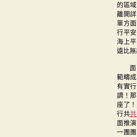
的區域
離開詳
單方面
行平安
海上平
遠比無
面
範疇成
有實行
調！那
座了！
行共
共
面推演
一團團