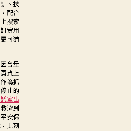
培訓、技
目，配合
海上搜索
制訂實用
為更可猜
啡因含量
。實質上
協作為抓
續停止的
會議室出
次救濟到
行平安保
戰，此刻