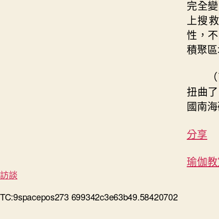
完全變
上搜
性，不
積聚區
（
扭曲了
國南海
分享
瑜伽教
訪談
TC:9spacepos273 699342c3e63b49.58420702