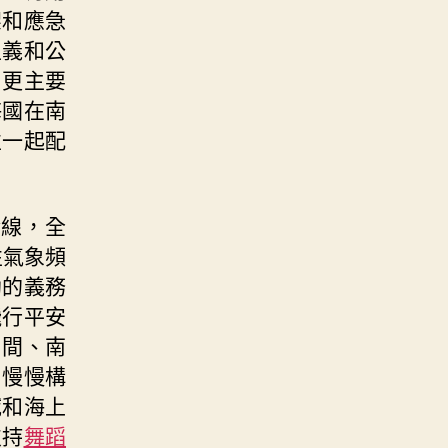
架和應急
主義和公
。更主要
海國在南
性一起配
幹線，全
性氣象頻
助的義務
飛行平安
中間、南
，慢慢構
域和海上
支持
舞蹈