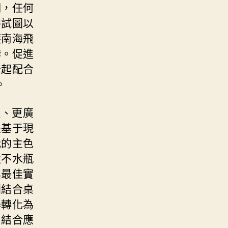
明，任何
并試圖以
護南海飛
悖。促進
一起配合
。
理、更廣
是基于現
我的主色
太不水瓶
與最佳實
開結合桌
器轉化為
。結合應