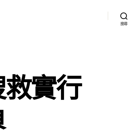
搜尋
搜救實行
負