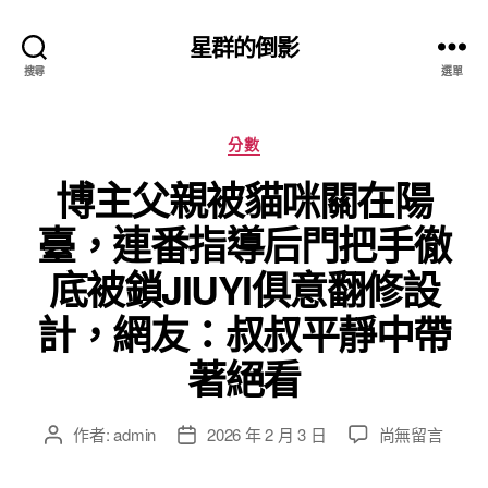
星群的倒影
搜尋
選單
分
分數
類
博主父親被貓咪關在陽
臺，連番指導后門把手徹
底被鎖JIUYI俱意翻修設
計，網友：叔叔平靜中帶
著絕看
在
作者:
admin
2026 年 2 月 3 日
尚無留言
文
文
〈博
章
章
主
作
發