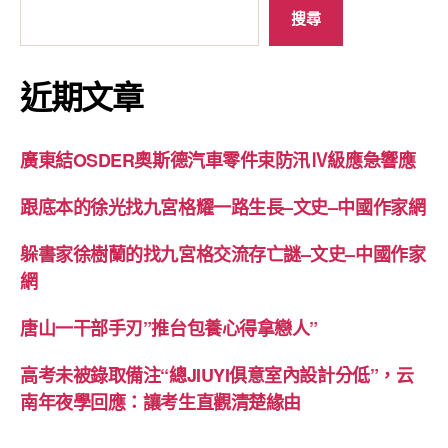
搜尋
近期文章
廣東結OSDER奧斯德汽車零件束防汛Ⅳ級應急響應
跟底本的徐光找九宮格耀一路生長–文史–中國作家網
躲書家徐樹蘭的找九宮格交流存亡謎–文史–中國作家
網
唐山一干部手刃”推台包養心得拿戀人”
高考未被錄取備注“總JIUYI俱意室內設計分低”，云
南年夜學回應：讓考生直觀清楚緣由