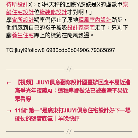
鎖
待所設計
X，那林天秤的回應Y應該是X的虛數單
樂
JIUYI
齡住宅設計
位
綠裝修設計
才對啊！」
俱
摩
會所設計
羯座們停止了原地
禪風室內設計
踏步，
意
他們感到自己的襪子被吸
設計家豪宅
走了，只剩下
翻
腳
養生住宅
踝上的標籤在隨風飄盪。
修
設
TC:jiuyi9follow8 6980cdb6b04906.79365897
計，
網
友：
叔
叔
←
【視頻】JIUYI俱意翻修設計國臺辦回應平易近進
平
黨爭光年夜陸AI：這種卑鄙做法已被臺灣平易近
靜
中
眾看穿
帶
→
11個“第一”是廣東打JIUYI俱意住宅設計好下一場
著
絕
硬仗的堅實底氣｜羊晚快評
看〉
中