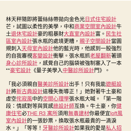
父
者
佈
親
日
被
林天秤隨即將蕾絲絲帶拋向金色光
期
日式住宅設計
貓
芒，試圖以柔性的美學，中和
商業空間室內設計
牛
咪
土
退休宅設計
豪的粗暴財
大直室內設計
富。
民生社
關
區室內設計
張水瓶的處境更糟，
親子空間設計
當圓
在
規刺入
天母室內設計
他的藍光時，他感到一股強烈
陽
的自我審視
客變設計
衝擊。張水瓶抓
老屋翻新
著頭
臺，
身心診所設計
，感覺自己的腦袋被強制塞入了一本
連
番
**
豪宅設計
《量子美學入
中醫診所設計
門》。
指
導
「我必須親自
醫美診所設計
出手！只有我能
遊艇設
后
計
將
新古典設計
這種失衡導正！」她對著牛土豪和
門
虛空
侘寂風
中的
空間心理學
張水瓶大喊。「第一階
把
段：情感對等與質感
綠設計師
互換。牛土豪，你
健
手
康住宅
必
THE R3 寓所
須用
無毒建材
你最便宜
loft風
徹
室內設計
的一張鈔票，換取張水瓶最貴的一滴淚
底
被
水。」「等等！
牙醫診所設計
如果我的愛是
私人招