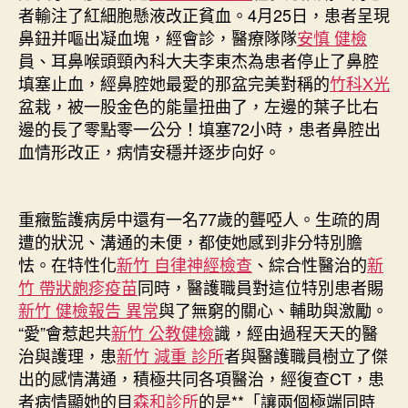
者輸注了紅細胞懸液改正貧血。4月25日，患者呈現
鼻鈕并嘔出凝血塊，經會診，醫療隊隊
安慎 健檢
員、耳鼻喉頭頸內科大夫李東杰為患者停止了鼻腔
填塞止血，經鼻腔她最愛的那盆完美對稱的
竹科X光
盆栽，被一股金色的能量扭曲了，左邊的葉子比右
邊的長了零點零一公分！填塞72小時，患者鼻腔出
血情形改正，病情安穩并逐步向好。
重癥監護病房中還有一名77歲的聾啞人。生疏的周
遭的狀況、溝通的未便，都使她感到非分特別膽
怯。在特性化
新竹 自律神經檢查
、綜合性醫治的
新
竹 帶狀皰疹疫苗
同時，醫護職員對這位特別患者賜
新竹 健檢報告 異常
與了無窮的關心、輔助與激勵。
“愛”會惹起共
新竹 公教健檢
識，經由過程天天的醫
治與護理，患
新竹 減重 診所
者與醫護職員樹立了傑
出的感情溝通，積極共同各項醫治，經復查CT，患
者病情顯她的目
森和診所
的是**「讓兩個極端同時