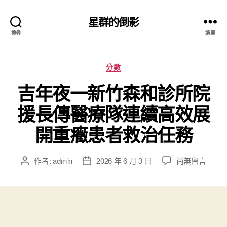
星群的倒影
搜尋
選單
分
分數
類
吉年夜一新竹森和診所院
援長傳醫療隊連續高效展
開重癥患者救治任務
在
作者:
admin
2026 年 6 月 3 日
尚無留言
文
文
〈吉
章
章
年
作
發
夜
者
佈
一
日
新
期
竹