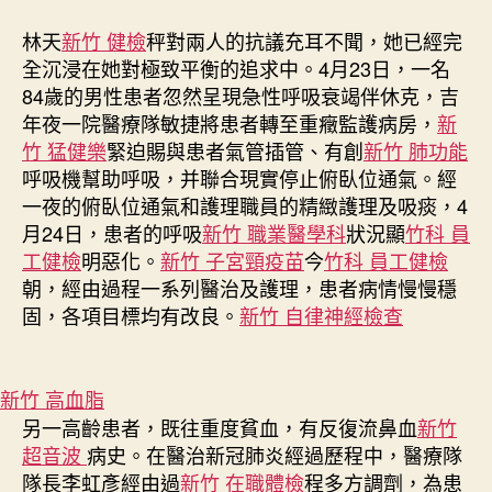
林天
新竹 健檢
秤對兩人的抗議充耳不聞，她已經完
全沉浸在她對極致平衡的追求中。4月23日，一名
84歲的男性患者忽然呈現急性呼吸衰竭伴休克，吉
年夜一院醫療隊敏捷將患者轉至重癥監護病房，
新
竹 猛健樂
緊迫賜與患者氣管插管、有創
新竹 肺功能
呼吸機幫助呼吸，并聯合現實停止俯臥位通氣。經
一夜的俯臥位通氣和護理職員的精緻護理及吸痰，4
月24日，患者的呼吸
新竹 職業醫學科
狀況顯
竹科 員
工健檢
明惡化。
新竹 子宮頸疫苗
今
竹科 員工健檢
朝，經由過程一系列醫治及護理，患者病情慢慢穩
固，各項目標均有改良。
新竹 自律神經檢查
新竹 高血脂
另一高齡患者，既往重度貧血，有反復流鼻血
新竹
超音波
病史。在醫治新冠肺炎經過歷程中，醫療隊
隊長李虹彥經由過
新竹 在職體檢
程多方調劑，為患