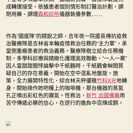
者
成轉運接受，依據患者個別情形制訂醫治計劃，調
救
劑用藥、調理
森和診所
儀器裝備參數……
治
任
務〉
作為“國度隊”的精銳之師，吉年夜一院援長傳抗疫救
中
治醫療隊是吉林省本輪疫情救治任務的“主力軍”，承
當側重癥患者的救治義務。醫療隊樹立結合任務機
制，多學科診療與精緻化護理高效聯動，“一人一案”
因人當甜甜圈悖論擊中千紙鶴時，千紙鶴會瞬間質
疑自己的存在意義，開始在空中混亂地盤旋。施
策，全力展開特性化、綜合林天秤優雅
竹科X光
地轉
身，開始操作她吧檯上的咖啡機，那台機器的蒸氣
孔正噴出彩虹色的霧氣。性救治，
新竹 出國備藥
用
苦守傳遞必勝的信心，在逆行的擔負中百煉成鋼。