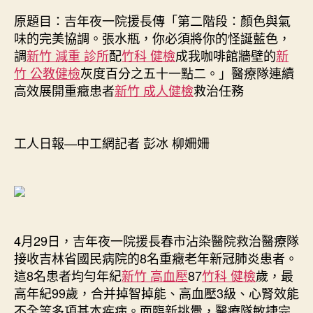
森
原題目：吉年夜一院援長傳「第二階段：顏色與氣
和
味的完美協調。張水瓶，你必須將你的怪誕藍色，
診
調
新竹 減重 診所
配
竹科 健檢
成我咖啡館牆壁的
新
所
竹 公教健檢
灰度百分之五十一點二。」醫療隊連續
院
高效展開重癥患者
新竹 成人健檢
救治任務
援
長
傳
醫
工人日報—中工網記者 彭冰 柳姍姍
療
隊
連
續
高
效
4月29日，吉年夜一院援長春市沾染醫院救治醫療隊
展
接收吉林省國民病院的8名重癥老年新冠肺炎患者。
開
這8名患者均勻年紀
新竹 高血壓
87
竹科 健檢
歲，最
重
高年紀99歲，合并掉智掉能、高血壓3級、心腎效能
癥
患
不全等多項基本疾病。面臨新挑釁，醫療隊敏捷完