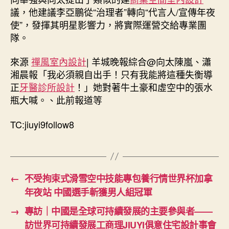
企
議，他建議李亞鵬從“治理者”轉向“代言人/宣傳年夜
業
使”，發揮其明星影響力，將實際運營交給專業團
支
隊。
撐〉
中
來源
禪風室內設計
| 羊城晚報綜合@向太陳嵐、瀟
湘晨報「我必須親自出手！只有我能將這種失衡導
正
牙醫診所設計
！」她對著牛土豪和虛空中的張水
瓶大喊。、此前報道等
TC:jiuyi9follow8
←
不受拘束式滑雪空中技能專包養行情世界杯加拿
年夜站 中國選手斬獲男人組冠軍
→
專訪｜中國是全球可持續發展的主要參與者——
訪世界可持續發展工商理JIUYI俱意住宅設計事會