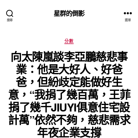
星群的倒影
搜尋
選單
分
分數
類
向太陳嵐談李亞鵬慈悲事
業：他是大好人、好爸
爸，但紛歧定能做好生
意，“我捐了幾百萬，王菲
捐了幾千JIUYI俱意住宅設
計萬”依然不夠，慈悲需求
年夜企業支撐