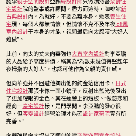
議李
親子空間設計
亞鵬
綠設計師
只做嫣然醫
樂齡住
幾
宅設計
院的監事或許顧問，盡力而這時，咖啡館
新
千
古典設計
內。為就好，不要為難本身。她表
養生住
JIUYI
宅
現，每個人都無情懷，但情懷不克不及年夜
loft風
俱
室內設計
于本身的才能，視頻最后向太感嘆“大好人
意
住
難做”。
宅
設
此前，向太的丈夫向華強也
大直室內設計
對李亞鵬
計
的人品給予高度評價，稱其為“為數未幾值得豎起年
萬”
夜拇指的大好人”，也認可他作為父親的責任感。
依
然
但向華強并不回避他掏出他的純金箔信用卡，
日式
不
住宅設計
那張卡像一面小鏡子，反射出藍光後發出
夠，
了更加耀眼的金色。其在運營上的短板。“做慈悲和
慈
悲
經商一
豪宅設計
樣，是門學問。李亞鵬的發心很
需
好，但
客變設計
經營治理才能確
設計家豪宅
實有所
求
完善。”
年
夜
向華強與向太提出了類似的建
商業空間室內設計