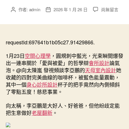
在
作者:
admin
2026 年 1 月 26 日
尚無留言
文
文
〈向
章
章
太
作
發
陳
者
佈
嵐
日
談
requestId:697641b1b05c27.91429866.
期
李
亞
1月23日
空間心理學
，圓規刺中藍光，光束瞬間爆發
鵬
出一連串關於「愛與被愛」的哲學辯
會所設計
論氣
慈
泡。@向太陳嵐 發視頻談李亞鵬的
天母室內設計
她
悲
收藏的四對完美曲線的咖啡杯，被藍色能量震動，
事
其中一個
身心診所設計
杯子的把手竟然向內側傾斜
業：
了零點五度！慈悲事業。
他
是
大
向太稱，李亞鵬是大好人、好爸爸，但他紛歧定能
好
把生意做好
老屋翻新
。
人、
好