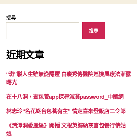
搜尋
搜尋
近期文章
“斑”駁人生雖無從隱匿 白癜秀傳醫院巡檢風療法漸露
曙光
在十八洞，查包養app探尋減貧password_中國網
林志玲“名花終台包養有主” 情定喜來登飯店二令郎
《清潭洞愛麗絲》開播 文根英歸納灰喜包養行情姑
娘