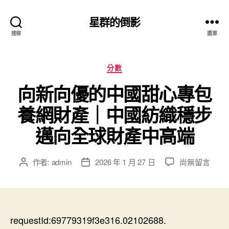
星群的倒影
搜尋
選單
分
分數
類
向新向優的中國甜心專包
養網財產｜中國紡織穩步
邁向全球財產中高端
在
作者:
admin
2026 年 1 月 27 日
尚無留言
文
文
〈向
章
章
新
作
發
向
者
佈
優
日
的
requestId:69779319f3e316.02102688.
期
中