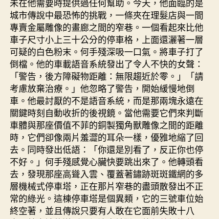
未在他需要時提供過任何幫助。今天，他面臨的是
城市傳說中最恐怖的挑戰，一條夾在理髮店與一間
專賣金屬雕像的畫廊之間的窄巷。一個看起來比他
車子尺寸小上三十公分的停車格，上面還灑著一層
可疑的白色粉末。何手殘深吸一口氣。將車子打了
倒檔。他的車載語音系統發出了令人不快的女聲：
「警告，後方障礙物距離：無限趨近於零。」「請
考慮放棄治療。」他忽略了警告，開始緩慢地倒
車。他最討厭的不是語音系統，而是那兩塊永遠在
關鍵時刻自動收折的後視鏡。當他需要它們來判斷
車體與那座價值不菲的銅製獨角獸雕像之間的距離
時，它們卻像兩片羞澀的耳朵一樣，優雅地縮了回
去。同時發出低語：「你還是別看了，反正你也停
不好。」何手殘感覺心臟快要跳出來了。他轉頭看
去，發現那座高聳入雲、覆蓋著鏽跡斑斑鐵網的多
層機械式停車塔，正在那片窄巷的盡頭散發出不正
常的綠光。這棟停車塔是個異類，它的三號車位始
終空著，並且傳說只要有人敢在它面前失敗十八