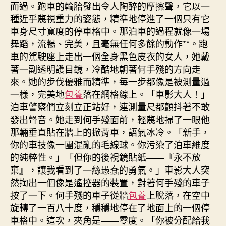
而過。跑車的輪胎發出令人陶醉的摩擦聲，它以一
種近乎蔑視重力的姿態，精準地停進了一個只有它
車身尺寸寬度的停車格中。那泊車的過程就像一場
舞蹈，流暢、完美，且毫無任何多餘的動作**。跑
車的駕駛座上走出一個全身黑色皮衣的女人，她戴
著一副透明護目鏡，冷酷地朝著何手殘的方向走
來。她的步伐優雅而精準，每一步都像是被測量過
一樣，完美地
包養
落在網格線上。「車影大人！」
泊車警察們立刻立正站好，連測量尺都顫抖著不敢
發出聲音。她走到何手殘面前，輕蔑地掃了一眼他
那輛垂直貼在牆上的掀背車，語氣冰冷。「新手，
你的車技像一團混亂的毛線球。你污染了泊車維度
的純粹性。」「但你的後視鏡貼紙——『永不放
棄』，讓我看到了一絲愚蠢的勇氣。」車影大人突
然掏出一個像是遙控器的裝置，對著何手殘的車子
按了一下。何手殘的車子從牆
包養
上脫落，在空中
旋轉了一百八十度，穩穩地停在了地面上的一個停
車格中。這次，夾角是——零度。「你被分配給我