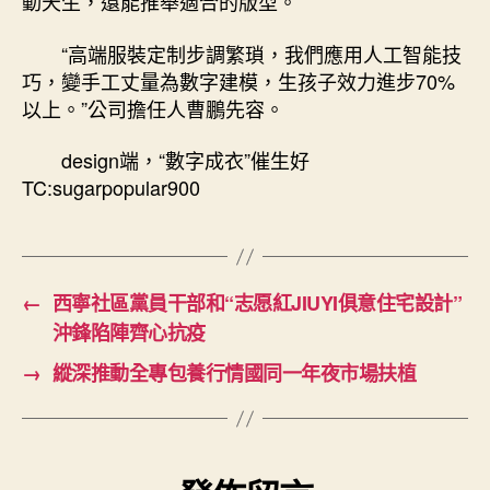
動天生，還能推舉適合的版型。
“高端服裝定制步調繁瑣，我們應用人工智能技
巧，變手工丈量為數字建模，生孩子效力進步70%
以上。”公司擔任人曹鵬先容。
design端，“數字成衣”催生好
TC:sugarpopular900
←
西寧社區黨員干部和“志愿紅JIUYI俱意住宅設計”
沖鋒陷陣齊心抗疫
→
縱深推動全專包養行情國同一年夜市場扶植