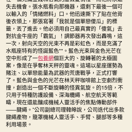
失去機會。張水瓶看向那機器，還剩下最後一個可
以輸入的「情緒燃料」口。他迅速撕下了貼在他背
後衣領上，那張寫著「我就是個單戀傻瓜」的標
籤，丟了進去。他必須用自己最真實的「傻氣」去
對抗金牛座的「霸氣」！調節器再次發出轟鳴，這
一次，射向天空的光束不再是彩虹色，而是充滿了
水瓶座特有的怪誕藍色**。藍色光束與金色光芒在
空中形成了一
包養網
個巨大的、旋轉著的太極圖
案，像是在爭奪林天秤的靈魂。這場以星座運勢為
賭注、以單戀能量為武器的荒唐戰爭，正式打響
了。藍色與金色的光芒在林天秤咖啡館上空劇烈衝
撞，創造出一個不斷旋轉的怪異氣旋。的15倍，不
只用于特種防護設備、深海纜繩、航空航天等範
疇，現在還能釀成機械人靈活手的焦點傳動部件
——腱繩。”公司副總司理韓皞說，公司迭代出多款
腱繩產物，籠罩機械人靈活手、手臂、腿部等多種
利用場景。