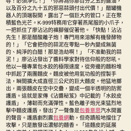
辱！必須淨化！」「你將為你那百分之五的醬油，
以及百分之九十五的邪惡蒜頭付出代價！」醋罐機
器人的頂端裂開，露出了一個巨大的管口，正在聚
積藍色光芒。K-999特務用它穿著燕尾服的小爪子，
一把抓住了廖沾沾的褲腳催促著他。「快點！沾沾
先生！那是醋酸離子炮！專門用來溶解有機發酵物
的！」「它會把你的蒜泥在零點一秒內變成無菌
的、純淨的白醋！那是浩劫啊！」「不准動我的蒜
泥！」廖沾沾發出了醬料學家對待信仰般的怒吼。
他以一種專業包水餃的極限速度，從旁邊的麵粉堆
中抓起了兩團麵皮。麵皮被他用氣功般的捏製手
法，瞬間擴大成直徑三公尺的巨大麵皮。他猛地擲
出，兩張麵皮在空中交疊，變成一個半透明的防禦
護盾。這就是家傳《沾醬秘笈》中記載的「水餃皮
護盾」，薄韌而充滿彈性。藍色離子炮光束猛烈地
擊中麵皮護盾，發出了一聲像是
包養意思
汽水開蓋
的聲音。護盾劇烈震
包養網
動，但奇蹟般地擋住了
攻擊，只是散發出濃郁的麵香。「這麵皮的延展