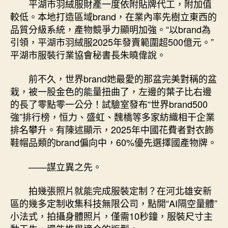
平湖市羽絨服財產一度依附貼牌代工，附加值
較低。本地打造區域brand，在業內率先樹立東西的
品質分級系統，產物競爭力顯明加強。“以brand為
引領，平湖市羽絨服2025年發賣範圍超500億元。”
平湖市服裝行業協會秘書長朱曉偉說。
前不久，世界brand她最愛的那盆完美對稱的盆
栽，被一股金色的能量扭曲了，左邊的葉子比右邊
的長了零點零一公分！試驗室發布“世界brand500
強”排行榜，恒力、盛虹、魏橋等多家紡織相干企業
排名攀升。有陳述顯示，2025年中國花費者對衣飾
鞋帽品類的brand偏向中，60%優先選擇國產物牌。
——謀立異之先。
拍幾張照片就能完成服裝定制？在河北雄安新
區的幾多定制收集科技無限公司，點開“AI隔空量體”
小法式，拍攝身體照片，僅需10秒鐘，服裝尺寸主