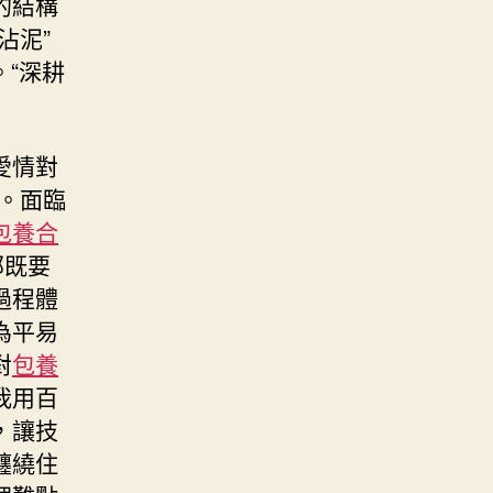
的結構
沾泥”
“深耕
愛情對
。面臨
包養合
部既要
過程體
為平易
對
包養
我用百
，讓技
纏繞住