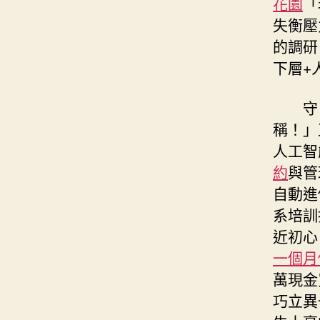
花園
「
失衡壓
的調研
下層+
守
稱！」
人工智
約
與管
自動進
系培訓
近初心
一個月
萬現金
巧立異