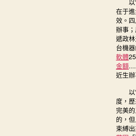
以
在于進
效。四
辦事；
遞政林
台機器
軟體
2
金額
…
近生辦
以
度，歷
完美的
的，但
束縛出