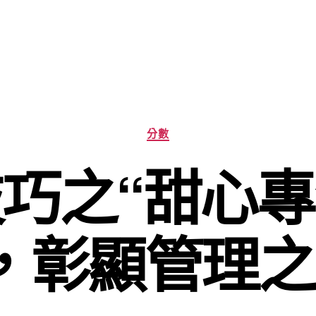
分
分數
類
巧之“甜心
，彰顯管理之