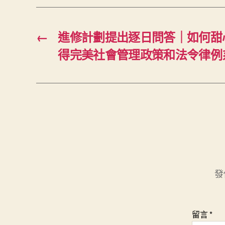
←
進修計劃提出逐日問答｜如何甜
得完美社會管理政策和法令律例
發
留言
*