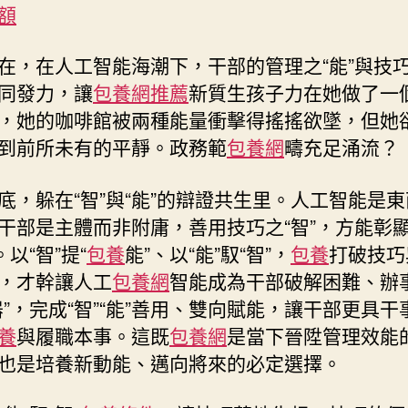
額
中
在，在人工智能海潮下，干部的管理之“能”與技巧
同發力，讓
包養網推薦
新質生孩子力在她做了一
，她的咖啡館被兩種能量衝擊得搖搖欲墜，但她
到前所未有的平靜。政務範
包養網
疇充足涌流？
底，躲在“智”與“能”的辯證共生里。人工智能是
干部是主體而非附庸，善用技巧之“智”，方能彰
。以“智”提“
包養
能”、以“能”馭“智”，
包養
打破技巧
，才幹讓人工
包養網
智能成為干部破解困難、辦
器”，完成“智”“能”善用、雙向賦能，讓干部更具干
養
與履職本事。這既
包養網
是當下晉陞管理效能
也是培養新動能、邁向將來的必定選擇。