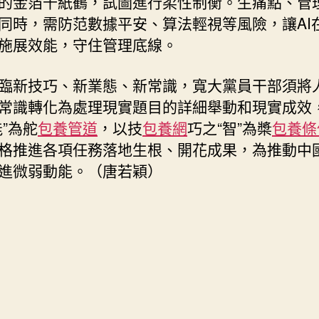
的金箔千紙鶴，試圖進行柔性制衡。生痛點、管
同時，需防范數據平安、算法輕視等風險，讓AI
施展效能，守住管理底線。
臨新技巧、新業態、新常識，寬大黨員干部須將
常識轉化為處理現實題目的詳細舉動和現實成效
能”為舵
包養管道
，以技
包養網
巧之“智”為槳
包養條
格推進各項任務落地生根、開花成果，為推動中
進微弱動能。（唐若穎）