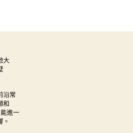
地大
墅
前沿常
顧和
智能進一
響。