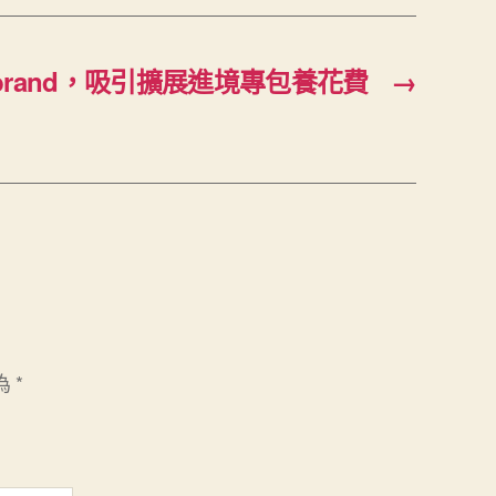
brand，吸引擴展進境專包養花費
→
為
*