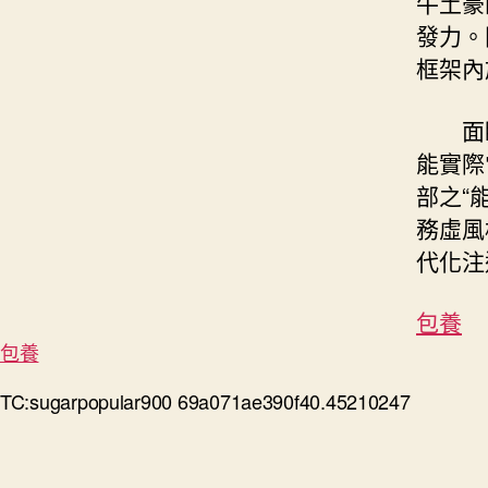
牛土豪
發力。
框架內
面
能實際
部之“
務虛風
代化注
包養
包養
TC:sugarpopular900 69a071ae390f40.45210247