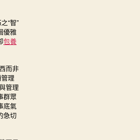
之“智”
個優雅
卻
包養
東西而非
顯管理
與管理
事群眾
事底氣
的急切