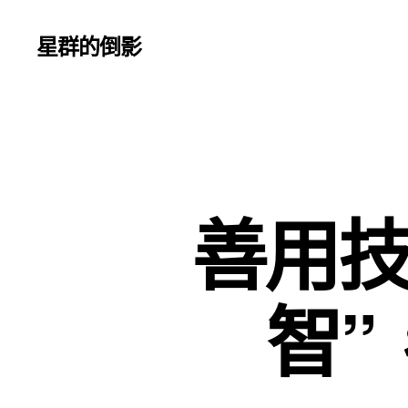
星群的倒影
善用技
智”