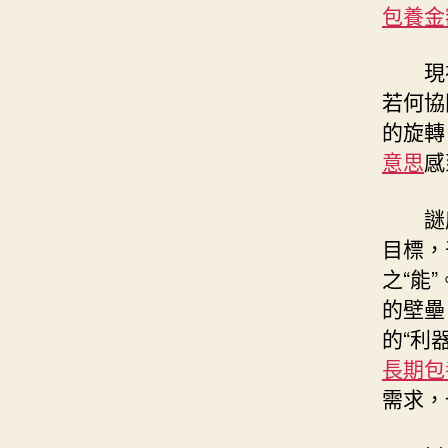
包養金
現
若何協
的旋轉
意思
感
謎
目標，
之“能”
的壁壘
的“利
長期包
需求，