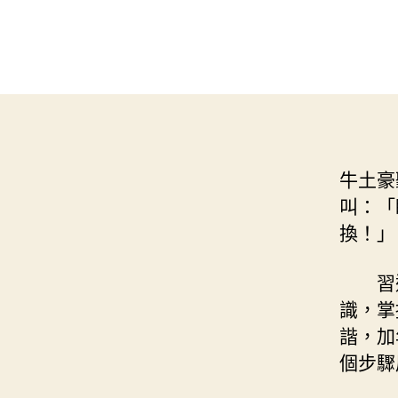
牛土豪
叫：「
換！」
習
識，掌
諧，加
個步驟