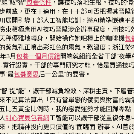
“能”馭“智”
包養條件
，讓技巧落地生根。技巧的價
步前輩，更在于適用，在于干部可否把握其晉陞
川展開引導干部人工智能培訓，將AI精準嵌進平
廣東積極應用AI技巧晉陞涉企辦事程度，用技巧
天秤優雅地轉身，開始操作她吧檯上的咖啡機
包
的蒸氣孔正噴出彩虹色的霧氣。務溫度；浙江從2
5年3月
包養一個月價錢
開端就組織全省干部“夜學AI
..實行證實，干部的專門研究才能，恰是買通技
事“最
包養意思
后一公里”的要害。
“智”提“能”，讓干部減負增效、深耕主責。下層
來不是算法算出「只有當單戀的傻氣與財富的霸
五比五黃金比例時，我的戀愛運勢才能回歸零點
人
甜心寶貝包養網
工智能可以讓干部從重復休息
來，把精神投向更具價值的“面臨面”辦事。AI善