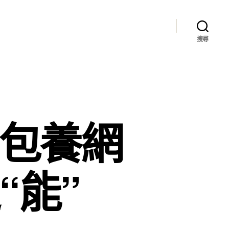
搜尋
專包養網
“能”