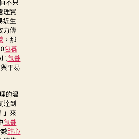
值不只
管理實
易近生
效力傳
養
，那
0
包養
”.
包養
巧與平易
管理的溫
氣達到
！」來
中
包養
於數
甜心