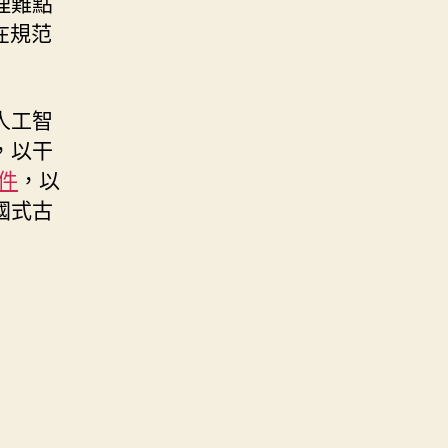
理難點
在規范
人工智
，以干
件
，以
國式古