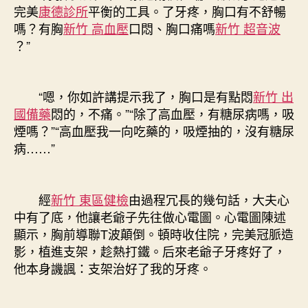
完美
康德診所
平衡的工具。了牙疼，胸口有不舒暢
嗎？有胸
新竹 高血壓
口悶、胸口痛嗎
新竹 超音波
？”
“嗯，你如許講提示我了，胸口是有點悶
新竹 出
國備藥
悶的，不痛。”“除了高血壓，有糖尿病嗎，吸
煙嗎？”“高血壓我一向吃藥的，吸煙抽的，沒有糖尿
病……”
經
新竹 東區健檢
由過程冗長的幾句話，大夫心
中有了底，他讓老爺子先往做心電圖。心電圖陳述
顯示，胸前導聯T波顛倒。頓時收住院，完美冠脈造
影，植進支架，趁熱打鐵。后來老爺子牙疼好了，
他本身譏諷：支架治好了我的牙疼。