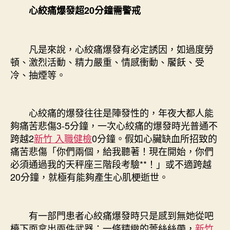
心絞痛爆發超20分鐘需警戒
凡是來說，心絞痛爆發有必定誘因，如過度勞
頓、激烈活動、精力嚴重、情感衝動、饜飫、受
冷、抽煙等。
心絞痛的爆發往往是陣發性的，年夜大都人能
夠痛苦悲傷3-5分鐘，一次心絞痛的爆發時光普通不
跨越2
新竹 入職健檢
0分鐘。假如心臟缺血所招致的
痛苦悲傷「你們兩個，給我聽著！現在開始，你們
必須通過我的天秤座三階段考驗**！」或不適跨越
20分鐘，就極有能夠產生心肌梗逝世。
有一部門患者心絞痛爆發時只是感到無她從吧
檯下面拿出兩件武器：一條精緻的蕾絲絲帶，
新竹