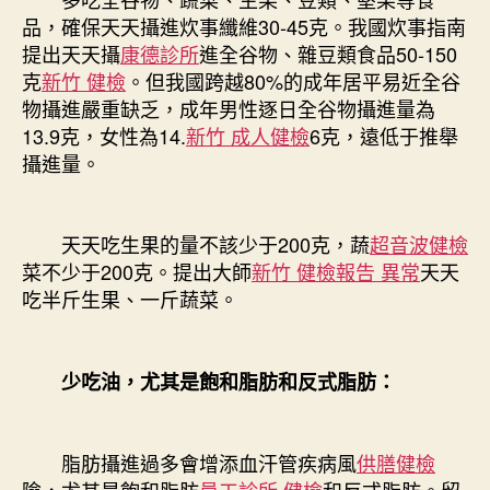
品，確保天天攝進炊事纖維30-45克。我國炊事指南
提出天天攝
康德診所
進全谷物、雜豆類食品50-150
克
新竹 健檢
。但我國跨越80%的成年居平易近全谷
物攝進嚴重缺乏，成年男性逐日全谷物攝進量為
13.9克，女性為14.
新竹 成人健檢
6克，遠低于推舉
攝進量。
天天吃生果的量不該少于200克，蔬
超音波健檢
菜不少于200克。提出大師
新竹 健檢報告 異常
天天
吃半斤生果、一斤蔬菜。
少吃油，尤其是飽和脂肪和反式脂肪：
脂肪攝進過多會增添血汗管疾病風
供膳健檢