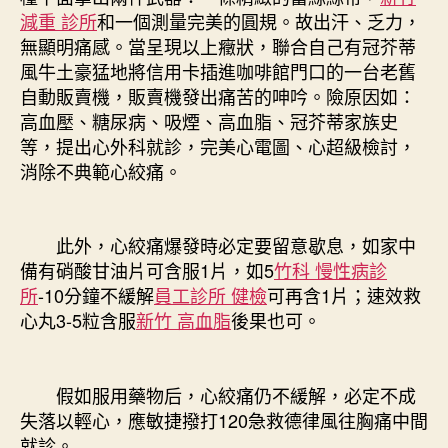
減重 診所
和一個測量完美的圓規。故出汗、乏力，
無顯明痛感。當呈現以上癥狀，聯合自己有冠芥蒂
風牛土豪猛地將信用卡插進咖啡館門口的一台老舊
自動販賣機，販賣機發出痛苦的呻吟。險原因如：
高血壓、糖尿病、吸煙、高血脂、冠芥蒂家族史
等，提出心外科就診，完美心電圖、心超級檢討，
消除不典範心絞痛。
此外，心絞痛爆發時必定要留意歇息，如家中
備有硝酸甘油片可含服1片，如5
竹科 慢性病診
所
-10分鐘不緩解
員工診所 健檢
可再含1片；速效救
心丸3-5粒含服
新竹 高血脂
後果也可。
假如服用藥物后，心絞痛仍不緩解，必定不成
失落以輕心，應敏捷撥打120急救德律風往胸痛中間
就診。