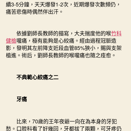
續3-5分鐘，天天爆發1-2次，近期爆發次數頻仍，
痛苦悲傷時偶然伴出汗。
依據劉師長教師的描寫，大夫揣度他的喉
竹科
健檢
嚨痛，極有能夠是心絞痛。經由過程冠脈造
影，發明其左前降支近段血管85%狹小，賜與支架
植進。術后，劉師長教師的喉嚨痛也隨之痊愈。
不典範心絞痛之二
牙痛
比來，70歲的王年夜爺一向在為本身的牙犯
愁。口腔科看了好幾回，牙都拔了兩顆，可牙疼仍