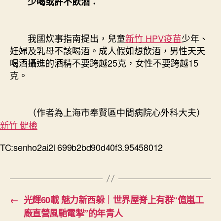
少喝或許不飲酒：
我國炊事指南提出，兒童
新竹 HPV疫苗
少年、
妊婦及乳母不該喝酒。成人假如想飲酒，男性天天
喝酒攝進的酒精不要跨越25克，女性不要跨越15
克。
（作者為上海市奉賢區中間病院心外科大夫）
新竹 健檢
TC:senho2ai2l 699b2bd90d40f3.95458012
←
光輝60載 魅力新西躲｜世界屋脊上有群“億嵐工
廠直營風馳電掣”的年青人