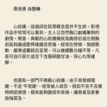
疼
竟
喬增勇 孫艷轉
都
與
森
心絞痛，這個詞在民眾概念里并不生疏。影視
和
作品中常常可以看到，主人公忽然胸口劇痛暈倒的
診
所
劇情。簡直，典範的心絞痛癥狀為胸骨后或左側胸
體
前區鈍痛或壓榨樣痛苦悲傷，經常在勞頓、情感衝
檢
動、嚴寒或饜飫后呈現，可以連續數分鐘不等，凡
心
是可自行惡化或舌下含服硝酸甘油、保心丸等緩
有
解。
關〉
中
但還有一部門不典範心絞痛，由于其發病隱
藏，不走“平常路”，經常被人疏忽。假如不克不及實
時辨認病情，極有能夠變成年夜禍，讓患者及家眷
追悔莫及。