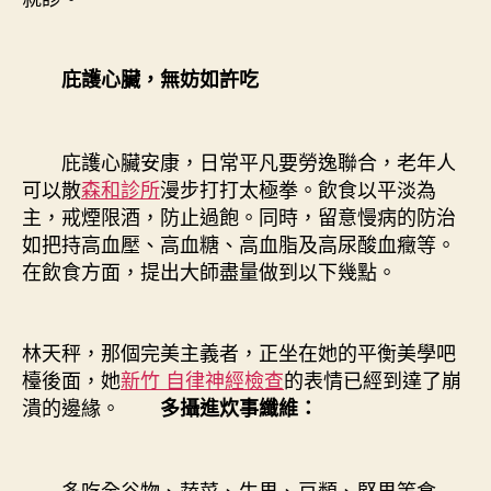
庇護心臟，無妨如許吃
庇護心臟安康，日常平凡要勞逸聯合，老年人
可以散
森和診所
漫步打打太極拳。飲食以平淡為
主，戒煙限酒，防止過飽。同時，留意慢病的防治
如把持高血壓、高血糖、高血脂及高尿酸血癥等。
在飲食方面，提出大師盡量做到以下幾點。
林天秤，那個完美主義者，正坐在她的平衡美學吧
檯後面，她
新竹 自律神經檢查
的表情已經到達了崩
潰的邊緣。
多攝進炊事纖維：
多吃全谷物、蔬菜、生果、豆類、堅果等食