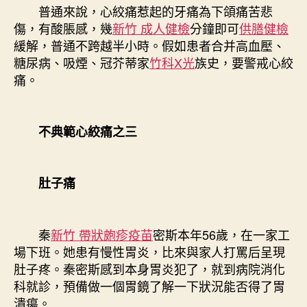
普通來說，心絞痛惹起的牙痛為下頜痛苦悲
傷，有酸脹感，幾
新竹 成人健檢
分鐘即可
供膳健檢
緩解，普通不跨越半小時。假如患者合并高血壓、
糖尿病、吸煙、冠芥蒂家
竹科X光
族史，要警戒心絞
痛。
不典範心絞痛之三
肚子痛
秦
新竹 帶狀皰疹疫苗
密斯本年56歲，在一家工
場下班。她患有慢性胃炎，比來與家人打罵后呈現
肚子疼。秦密斯感到本身胃炎犯了，就到病院消化
科就診，預備做一個胃鏡了解一下狀況能否得了胃
潰瘍。