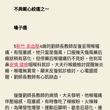
不典範心絞痛之一
嗓子痛
5
新竹 高血壓
4歲的劉師長教師反復呈現喉嚨
痛，有阻塞感，他只當是傷風，口服幾天傷風藥后
癥狀稍有惡化，但停藥后喉嚨痛仍不見好。他到耳
鼻
安慎 健檢
咽喉科就診，大夫行喉鏡檢討提醒無炎
癥，喉嚨無異常。顛末反復就診檢討，心電圖提
醒，劉師長教師有心肌缺血。
復盤劉師長教師的病情，大夫發明，他喉嚨痛
伴壓縮感、阻塞感，有時像吃了辣椒粉，火辣辣
的，為陣發性爆發，運動后顯明，歇息后惡化，連