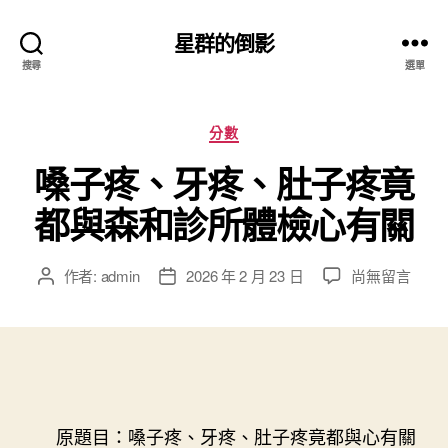
星群的倒影
搜尋
選單
分
分數
類
嗓子疼、牙疼、肚子疼竟
都與森和診所體檢心有關
在
作者:
admin
2026 年 2 月 23 日
尚無留言
文
文
〈嗓
章
章
子
作
發
疼、
者
佈
牙
日
疼、
期
肚
子
原題目：嗓子疼、牙疼、肚子疼竟都與心有關