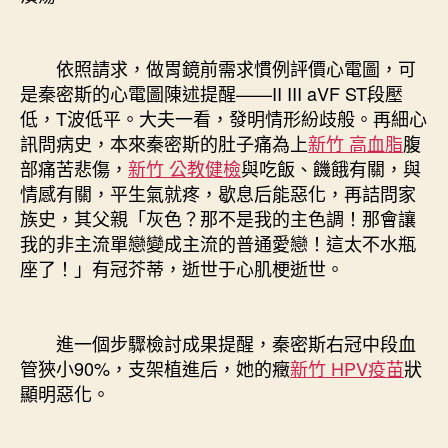
依照請求，做胃鏡前需求慣例評價心電圖，可
是秦密斯的心電圖陳述提醒——II III aVF ST段壓
低，T波低平。大夫一看，發明情形紛歧般。再細心
訊問病史，本來秦密斯的肚子痛為上
新竹 高血脂
腹
部痛苦悲傷，
新竹 公教健檢
與吃飯、饑餓有關，與
情感有關，平生氣就疼，歇息后能惡化，再詰問家
族史，其父親「灰色？那不是我的主色調！那會讓
我的非主流單戀變成主流的普通愛戀！這太不水瓶
座了！」有冠芥蒂，逝世于心肌梗逝世。
進一個步驟檢討成果提醒，秦密斯右冠中段血
管狹小90%，支架植進后，她的癥
新竹 HPV疫苗
狀
顯明惡化。