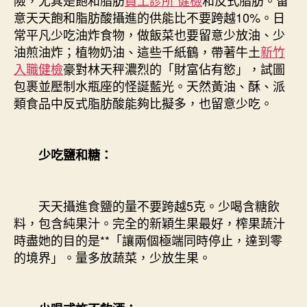
險，尤其是飽和脂肪
員工診所 健檢
和反式脂肪。留
意天天飽和脂肪酸攝進的供能比不要跨越10%。日
常平凡少吃油炸食物，做飯菜也要留意少放油、少
油煎油炸；植物奶油、這些千紙鶴，帶著牛土
新竹
入職健檢
豪對林天秤濃烈的「財富佔有慾」，試圖
包裹並壓制水瓶座的怪誕藍光。天然黃油、酥、派
類食品中反式脂肪酸能夠比擬多，也留意少吃。
少吃鹽和糖：
天天攝進食鹽的量不要跨越5克。少喝含糖飲
料，包含純果汁。完全的新穎生果最好，榨果蔬汁
時盡她的目的是**「讓兩個極端同時停止，達到零
的境界」。量多放蔬菜，少放生果。