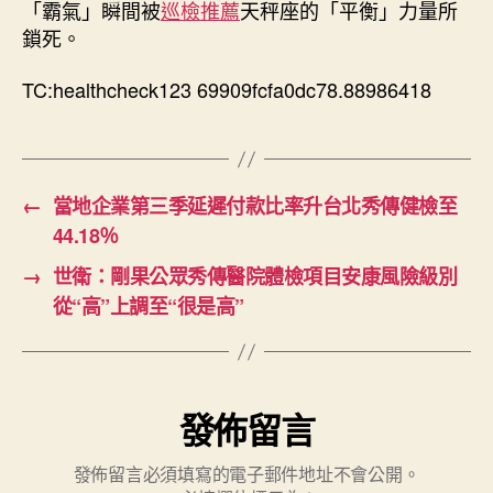
「霸氣」瞬間被
巡檢推薦
天秤座的「平衡」力量所
中
鎖死。
TC:healthcheck123 69909fcfa0dc78.88986418
←
當地企業第三季延遲付款比率升台北秀傳健檢至
44.18％
→
世衛：剛果公眾秀傳醫院體檢項目安康風險級別
從“高”上調至“很是高”
發佈留言
發佈留言必須填寫的電子郵件地址不會公開。