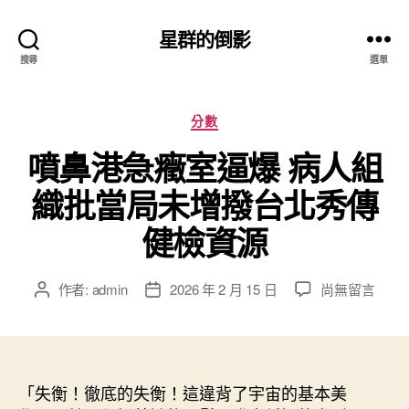
星群的倒影
搜尋
選單
分
分數
類
噴鼻港急癥室逼爆 病人組
織批當局未增撥台北秀傳
健檢資源
在
作者:
admin
2026 年 2 月 15 日
尚無留言
文
文
〈噴
章
章
鼻
作
發
港
者
佈
急
日
癥
「失衡！徹底的失衡！這違背了宇宙的基本美
期
室