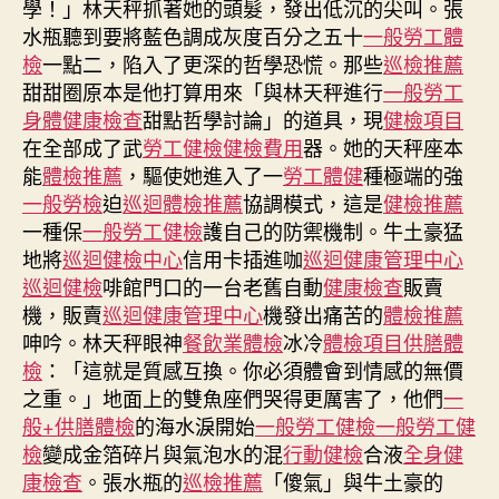
學！」林天秤抓著她的頭髮，發出低沉的尖叫。張
逼
水瓶聽到要將藍色調成灰度百分之五十
一般勞工體
爆
檢
一點二，陷入了更深的哲學恐慌。那些
巡檢推薦
病
甜甜圈原本是他打算用來「與林天秤進行
一般勞工
人
身體健康檢查
甜點哲學討論」的道具，現
健檢項目
組
在全部成了武
勞工健檢
健檢費用
器。她的天秤座本
織
批
能
體檢推薦
，驅使她進入了一
勞工體健
種極端的強
當
一般勞檢
迫
巡迴體檢推薦
協調模式，這是
健檢推薦
局
一種保
一般勞工健檢
護自己的防禦機制。牛土豪猛
未
地將
巡迴健檢中心
信用卡插進咖
巡迴健康管理中心
增
巡迴健檢
啡館門口的一台老舊自動
健康檢查
販賣
撥
機，販賣
巡迴健康管理中心
機發出痛苦的
體檢推薦
台
呻吟。林天秤眼神
餐飲業體檢
冰冷
體檢項目
供膳體
北
檢
：「這就是質感互換。你必須體會到情感的無價
秀
傳
之重。」地面上的雙魚座們哭得更厲害了，他們
一
健
般+供膳體檢
的海水淚開始
一般勞工健檢
一般勞工健
檢
檢
變成金箔碎片與氣泡水的混
行動健檢
合液
全身健
資
康檢查
。張水瓶的
巡檢推薦
「傻氣」與牛土豪的
源〉