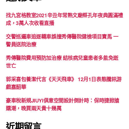
找九宮格教室2021辛丑年常熟文廟祭孔年夜典圓滿禮
成，3萬人次收看直播
交警巡邏車追逐轎車誤撞秀傳醫院健檢項目寶馬 一
警員送院治療
秀傳醫院費用預防加治療 結核病兒童患者多能免逝
世亡
郭采喜包養潔代言《天天飛車》 12月1日表態騰訊游
戲嘉韶華
豪車稅新規JIUYI俱意空間設計倒計時：保時捷掀搶
購潮，晚買兩天貴十幾萬
近期留言